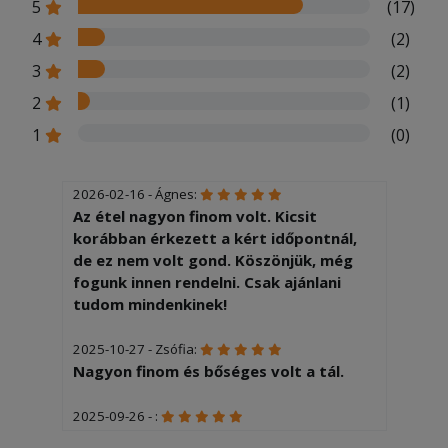
5
(17)
4
(2)
3
(2)
2
(1)
1
(0)
2026-02-16 - Ágnes:
Az étel nagyon finom volt. Kicsit
korábban érkezett a kért időpontnál,
de ez nem volt gond. Köszönjük, még
fogunk innen rendelni. Csak ajánlani
tudom mindenkinek!
2025-10-27 - Zsófia:
Nagyon finom és bőséges volt a tál.
2025-09-26 - :
GYORS, finom