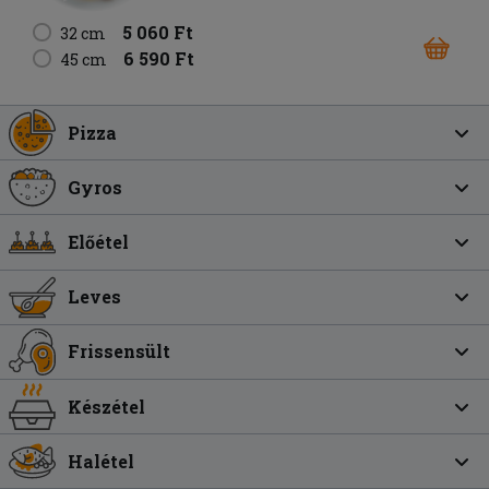
5 060 Ft
32 cm
6 590 Ft
45 cm
Pizza
Gyros
Előétel
Leves
Frissensült
Készétel
Halétel