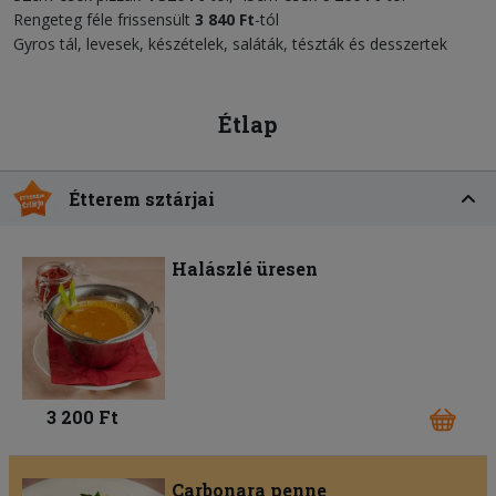
Rengeteg féle frissensült
3
84
0 Ft
-tól
Gyros tál, levesek, készételek, saláták, tészták és desszertek
Étlap
Étterem sztárjai
Halászlé üresen
3 200 Ft
Carbonara penne