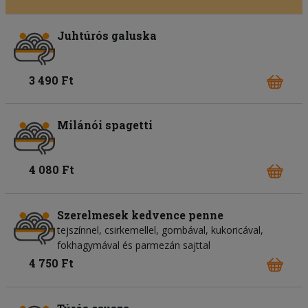
Juhtúrós galuska
3 490 Ft
Milánói spagetti
4 080 Ft
Szerelmesek kedvence penne
tejszínnel, csirkemellel, gombával, kukoricával,
fokhagymával és parmezán sajttal
4 750 Ft