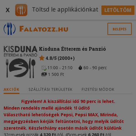
Töltsd le applikációnkat
X
LETÖLTÖM
BELÉPÉS
Kisduna Étterem és Panzió
4.8/5 (2000+)
11:00 - 21:10
60 - 90 perc
1 500 Ft
AKCIÓK
SZÁLLÍTÁSI TERÜLETEK
FIZETÉSI MÓDOK
Figyelem! A kiszállítási idő 90 perc is lehet.
Minden rendelés mellé ajándék 1l üdítő
Választható lehetőségek Pepsi, Pepsi MAX, Mirinda, 
megjegyzésben kérjük feltüntetni, hogy melyik üdítőt 
szeretnék. Készlethiány esetén másik üdítőt küldünk
32cm-esek pizzák
4 320
Ft
-tól, 45cm-esek
6 26
0 Ft
-tól