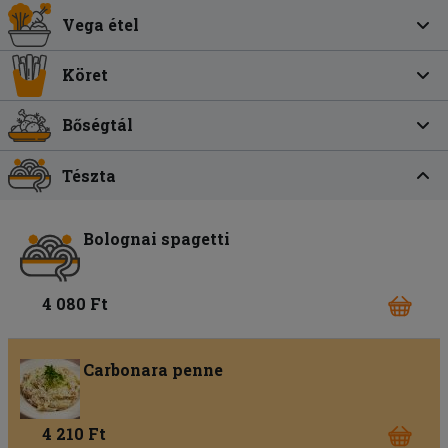
Vega étel
Köret
Bőségtál
Tészta
Bolognai spagetti
4 080 Ft
Carbonara penne
4 210 Ft