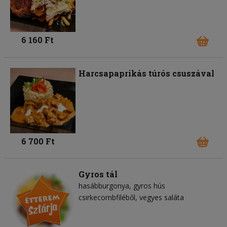
6 160 Ft
Harcsapaprikás túrós csuszával
6 700 Ft
Gyros tál
hasábburgonya
gyros hús
csirkecombfiléből
vegyes saláta