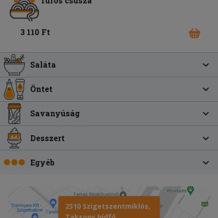
Túrós csusza
3 110 Ft
Saláta
Öntet
Savanyúság
Desszert
Egyéb
2310 Szigetszentmiklós,
Taksony hídfő