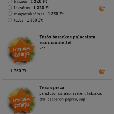
1 220 Ft
kakaós
1 220 Ft
lekváros
1 350 Ft
mogyorókrémes
1 350 Ft
túrós
Túrós-barackos palacsinta
vaníliaöntettel
2db
1 750 Ft
Texas pizza
paradicsomos alap
szalámi
kukorica
chili
pepperoni paprika
sajt