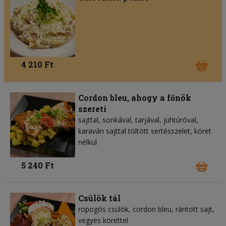
4 210 Ft
Cordon bleu, ahogy a főnök
szereti
sajttal, sonkával, tarjával, juhtúróval,
karaván sajttal töltött sertésszelet, köret
nélkül
5 240 Ft
Csülök tál
ropogós csülök, cordon bleu, rántott sajt,
vegyes körettel