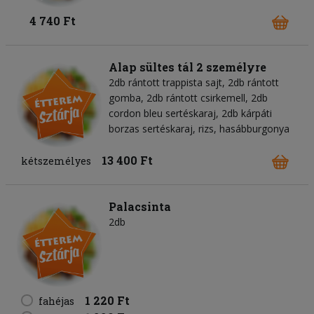
4 740 Ft
Alap sültes tál 2 személyre
2db rántott trappista sajt, 2db rántott
gomba, 2db rántott csirkemell, 2db
cordon bleu sertéskaraj, 2db kárpáti
borzas sertéskaraj, rizs, hasábburgonya
13 400 Ft
kétszemélyes
Palacsinta
2db
1 220 Ft
fahéjas