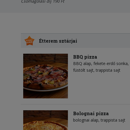
Csomagolási díj 190 Ft
Étterem sztárjai
BBQ pizza
BBQ alap
fekete-erdő sonka
füstölt sajt
trappista sajt
Bolognai pizza
bolognai alap
trappista sajt