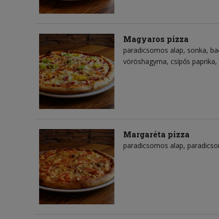
Magyaros pizza
paradicsomos alap
sonka
ba
vöröshagyma
csípős paprika
Margaréta pizza
paradicsomos alap
paradics