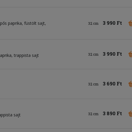
3 990 Ft
ípős paprika
füstölt sajt
32 cm
3 990 Ft
32 cm
aprika
trappista sajt
3 690 Ft
32 cm
3 890 Ft
32 cm
appista sajt