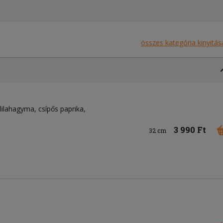
összes kategória kinyitás
lilahagyma
csípős paprika
3 990 Ft
32 cm