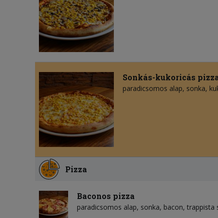
Sonkás-kukoricás pizz
paradicsomos alap
sonka
ku
Pizza
Baconos pizza
paradicsomos alap
sonka
bacon
trappista 