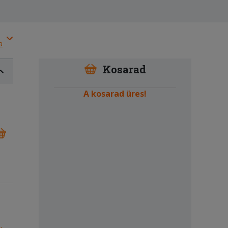
a
Kosarad
A kosarad üres!