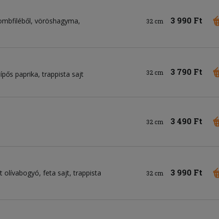
3 990 Ft
ombfiléből
vöröshagyma
32 cm
3 790 Ft
32 cm
ípős paprika
trappista sajt
3 490 Ft
32 cm
3 990 Ft
lt olívabogyó
feta sajt
trappista
32 cm