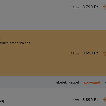
3 790 Ft
32 cm
a
korica
trappista sajt
3 690 Ft
32 cm
Feltétek:
képpel
szöveggel
3 890 Ft
32 cm
sajt