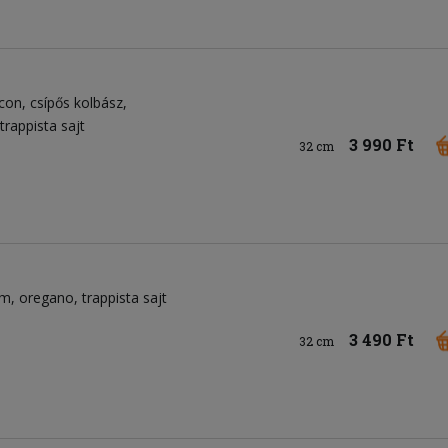
con
csípős kolbász
trappista sajt
3 990 Ft
32 cm
om
oregano
trappista sajt
3 490 Ft
32 cm