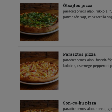
Ötsajtos pizza
paradicsomos alap
rukkola
f
parmezán sajt
mozzarella saj
Parasztos pizza
paradicsomos alap
füstölt-főt
kolbász
csemege pepperoni p
Son-go-ku pizza
paradicsomos alap
sonka
g