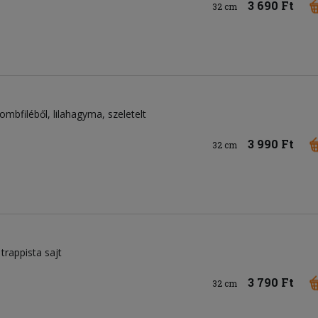
3 690 Ft
32 cm
combfiléből
lilahagyma
szeletelt
3 990 Ft
32 cm
trappista sajt
3 790 Ft
32 cm