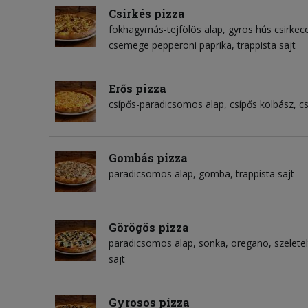
Csirkés pizza
fokhagymás-tejfölös alap
gyros hús csirkec
csemege pepperoni paprika
trappista sajt
Erős pizza
csípős-paradicsomos alap
csípős kolbász
cs
Gombás pizza
paradicsomos alap
gomba
trappista sajt
Görögös pizza
paradicsomos alap
sonka
oregano
szelete
sajt
Gyrosos pizza