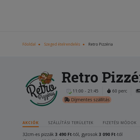
Főoldal
Szeged ételrendelés
Retro Pizzéria
Retro Pizzé
11:00 - 21:45
60 perc
Díjmentes szállítás
AKCIÓK
SZÁLLÍTÁSI TERÜLETEK
FIZETÉSI MÓDOK
32cm-es pizzák
3 490 Ft
-tól, gyrosok
3 090 Ft
-tól