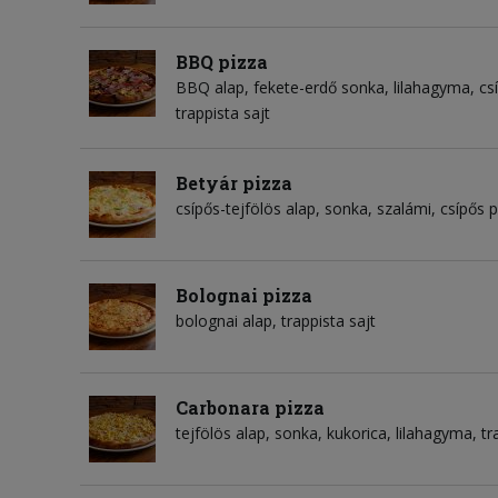
BBQ pizza
BBQ alap
fekete-erdő sonka
lilahagyma
cs
trappista sajt
Betyár pizza
csípős-tejfölös alap
sonka
szalámi
csípős p
Bolognai pizza
bolognai alap
trappista sajt
Carbonara pizza
tejfölös alap
sonka
kukorica
lilahagyma
tr