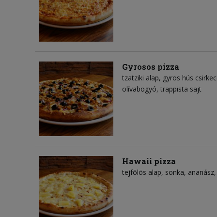
Gyrosos pizza
tzatziki alap
gyros hús csirke
olívabogyó
trappista sajt
Hawaii pizza
tejfölös alap
sonka
ananász