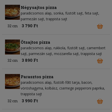
Négysajtos pizza
paradicsomos alap
sonka
füstölt sajt
feta sajt
parmezán sajt
trappista sajt
3 790 Ft
32 cm
Ötsajtos pizza
paradicsomos alap
rukkola
füstölt sajt
camembert
sajt
parmezán sajt
mozzarella sajt
trappista sajt
3 890 Ft
32 cm
Parasztos pizza
paradicsomos alap
füstölt-főtt tarja
bacon
vöröshagyma
kolbász
csemege pepperoni paprika
trappista sajt
3 990 Ft
32 cm