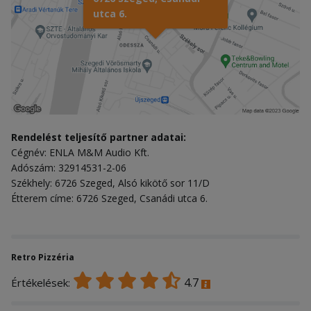
utca 6.
Rendelést teljesítő partner adatai:
Cégnév: ENLA M&M Audio Kft.
Adószám: 32914531-2-06
Székhely: 6726 Szeged, Alsó kikötő sor 11/D
Étterem címe: 6726 Szeged, Csanádi utca 6.
Retro Pizzéria
4.7
Értékelések: