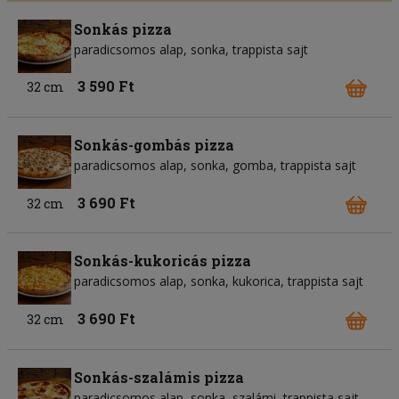
Sonkás pizza
paradicsomos alap
sonka
trappista sajt
3 590 Ft
32 cm
Sonkás-gombás pizza
paradicsomos alap
sonka
gomba
trappista sajt
3 690 Ft
32 cm
Sonkás-kukoricás pizza
paradicsomos alap
sonka
kukorica
trappista sajt
3 690 Ft
32 cm
Sonkás-szalámis pizza
paradicsomos alap
sonka
szalámi
trappista sajt