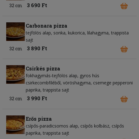
3 690 Ft
32 cm
Carbonara pizza
tejfölös alap
sonka
kukorica
lilahagyma
trappista
sajt
3 890 Ft
32 cm
Csirkés pizza
fokhagymás-tejfölös alap
gyros hús
csirkecombfiléből
vöröshagyma
csemege pepperoni
paprika
trappista sajt
3 990 Ft
32 cm
Erős pizza
csípős-paradicsomos alap
csípős kolbász
csípős
paprika
trappista sajt