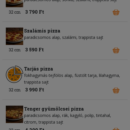
3 790 Ft
32 cm
Szalámis pizza
paradicsomos alap
szalámi
trappista sajt
3 590 Ft
32 cm
Tarjás pizza
fokhagymás-tejfölös alap
füstölt tarja
lilahagyma
trappista sajt
3 990 Ft
32 cm
Tenger gyümölcsei pizza
paradicsomos alap
rák
kagyló
polip
tintahal
citrom
trappista sajt
4 290 Ft