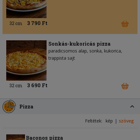
3 790 Ft
32 cm
Sonkás-kukoricás pizza
paradicsomos alap
sonka
kukorica
trappista sajt
3 690 Ft
32 cm
Pizza
Feltétek:
kép
szöveg
Baconos pizza