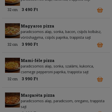
3 490 Ft
32 cm
Magyaros pizza
paradicsomos alap
sonka
bacon
csípős kolbász
vöröshagyma
csípős paprika
trappista sajt
3 990 Ft
32 cm
Mami-féle pizza
paradicsomos alap
sonka
szalámi
kukorica
csemege pepperoni paprika
trappista sajt
3 990 Ft
32 cm
Margaréta pizza
paradicsomos alap
paradicsom
oregano
trappista
sajt