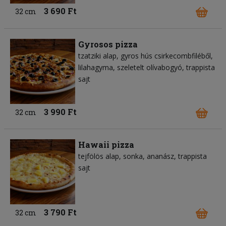
3 690 Ft
32 cm
Gyrosos pizza
tzatziki alap
gyros hús csirkecombfiléből
lilahagyma
szeletelt olívabogyó
trappista
sajt
3 990 Ft
32 cm
Hawaii pizza
tejfölös alap
sonka
ananász
trappista
sajt
3 790 Ft
32 cm