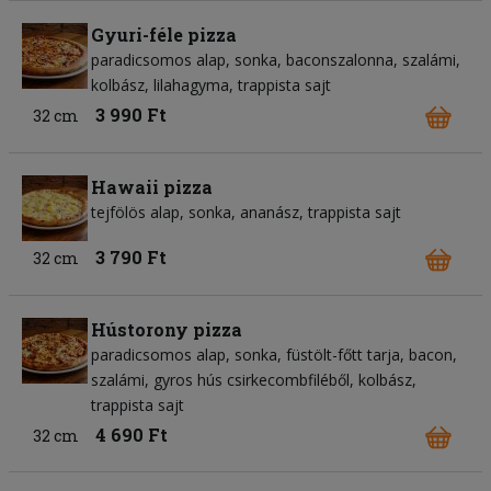
Gyuri-féle pizza
paradicsomos alap
sonka
baconszalonna
szalámi
kolbász
lilahagyma
trappista sajt
3 990 Ft
32 cm
Hawaii pizza
tejfölös alap
sonka
ananász
trappista sajt
3 790 Ft
32 cm
Hústorony pizza
paradicsomos alap
sonka
füstölt-főtt tarja
bacon
szalámi
gyros hús csirkecombfiléből
kolbász
trappista sajt
4 690 Ft
32 cm