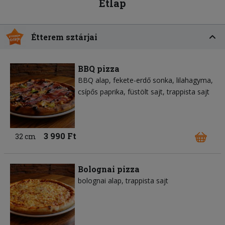
Étlap
Étterem sztárjai
BBQ pizza
BBQ alap
fekete-erdő sonka
lilahagyma
csípős paprika
füstölt sajt
trappista sajt
3 990 Ft
32 cm
Bolognai pizza
bolognai alap
trappista sajt