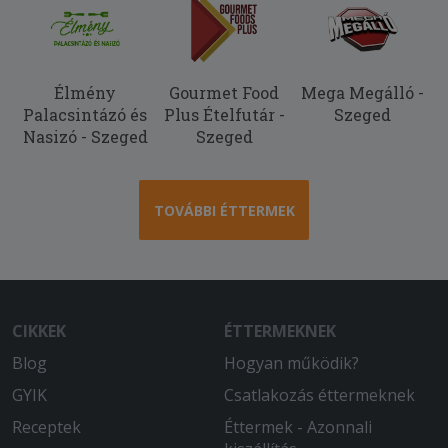
Élmény
Gourmet Food
Mega Megálló -
Palacsintázó és
Plus Ételfutár -
Szeged
Nasizó - Szeged
Szeged
TOVÁBBI ÉTTERMEK
CIKKEK
ÉTTERMEKNEK
Blog
Hogyan működik?
GYIK
Csatlakozás éttermeknek
Receptek
Éttermek - Azonnali