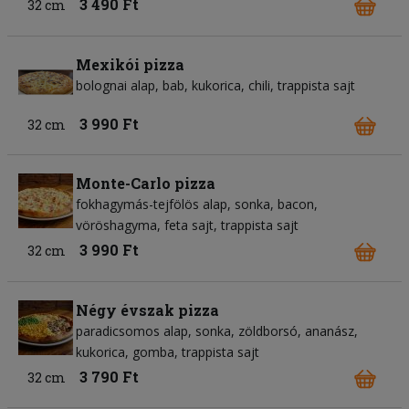
3 490 Ft
32 cm
Mexikói pizza
bolognai alap
bab
kukorica
chili
trappista sajt
3 990 Ft
32 cm
Monte-Carlo pizza
fokhagymás-tejfölös alap
sonka
bacon
vöröshagyma
feta sajt
trappista sajt
3 990 Ft
32 cm
Négy évszak pizza
paradicsomos alap
sonka
zöldborsó
ananász
kukorica
gomba
trappista sajt
3 790 Ft
32 cm