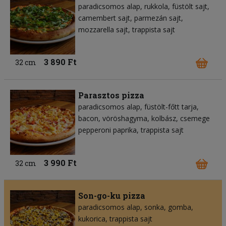
paradicsomos alap
rukkola
füstölt sajt
camembert sajt
parmezán sajt
mozzarella sajt
trappista sajt
3 890 Ft
32 cm
Parasztos pizza
paradicsomos alap
füstölt-főtt tarja
bacon
vöröshagyma
kolbász
csemege
pepperoni paprika
trappista sajt
3 990 Ft
32 cm
Son-go-ku pizza
paradicsomos alap
sonka
gomba
kukorica
trappista sajt