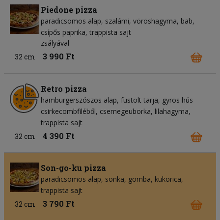
Piedone pizza
paradicsomos alap
szalámi
vöröshagyma
bab
csípős paprika
trappista sajt
zsályával
3 990 Ft
32 cm
Retro pizza
hamburgerszószos alap
füstölt tarja
gyros hús
csirkecombfiléből
csemegeuborka
lilahagyma
trappista sajt
4 390 Ft
32 cm
Son-go-ku pizza
paradicsomos alap
sonka
gomba
kukorica
trappista sajt
3 790 Ft
32 cm