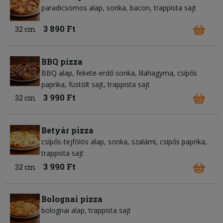
paradicsomos alap
sonka
bacon
trappista sajt
3 890 Ft
32 cm
BBQ pizza
BBQ alap
fekete-erdő sonka
lilahagyma
csípős
paprika
füstölt sajt
trappista sajt
3 990 Ft
32 cm
Betyár pizza
csípős-tejfölös alap
sonka
szalámi
csípős paprika
trappista sajt
3 990 Ft
32 cm
Bolognai pizza
bolognai alap
trappista sajt