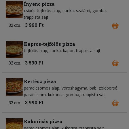
Ínyenc pizza
csípős-tejfölös alap
sonka
szalámi
gomba
trappista sajt
3 990 Ft
32 cm
Kapros-tejfölös pizza
tejfölös alap
sonka
kapor
trappista sajt
3 590 Ft
32 cm
Kertész pizza
paradicsomos alap
vöröshagyma
bab
zöldborsó
paradicsom
kukorica
gomba
trappista sajt
3 990 Ft
32 cm
Kukoricás pizza
paradicsomos alap
kukorica
trappista sajt