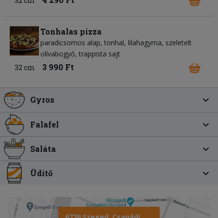
32 cm
Tonhalas pizza
paradicsomos alap
tonhal
lilahagyma
szeletelt
olívabogyó
trappista sajt
3 990 Ft
32 cm
Gyros
Falafel
Saláta
Üdítő
6726 Szeged, Csanádi