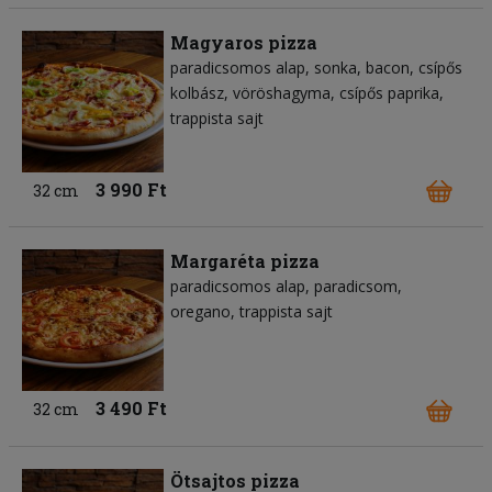
Magyaros pizza
paradicsomos alap
sonka
bacon
csípős
kolbász
vöröshagyma
csípős paprika
trappista sajt
3 990 Ft
32 cm
Margaréta pizza
paradicsomos alap
paradicsom
oregano
trappista sajt
3 490 Ft
32 cm
Ötsajtos pizza