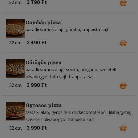
3 790 Ft
32 cm
Gombás pizza
paradicsomos alap
gomba
trappista sajt
3 490 Ft
32 cm
Görögös pizza
paradicsomos alap
sonka
oregano
szeletelt
olívabogyó
feta sajt
trappista sajt
3 990 Ft
32 cm
Gyrosos pizza
tzatziki alap
gyros hús csirkecombfiléből
lilahagyma
szeletelt olívabogyó
trappista sajt
3 990 Ft
32 cm