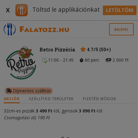
Töltsd le applikációnkat
X
LETÖLTÖM
BELÉPÉS
Retro Pizzéria
4.7/5 (50+)
11:00 - 21:45
60 perc
2 000 Ft
Díjmentes szállítás
AKCIÓK
SZÁLLÍTÁSI TERÜLETEK
FIZETÉSI MÓDOK
32cm-es pizzák
3 490 Ft
-tól, gyrosok
3 090 Ft
-tól
Csomagolási díj 190 Ft