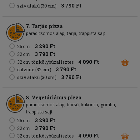
3 790 Ft
szív alakú (30 cm)
7. Tarjás pizza
paradicsomos alap
tarja
trappista sajt
3 290 Ft
26 cm
3 790 Ft
32 cm
4 090 Ft
32 cm tönkölybúzalisztes
3 790 Ft
calzone (32 cm)
3 790 Ft
szív alakú (30 cm)
8. Vegetáriánus pizza
paradicsomos alap
borsó
kukorica
gomba
trappista sajt
3 290 Ft
26 cm
3 790 Ft
32 cm
4 090 Ft
32 cm tönkölybúzalisztes