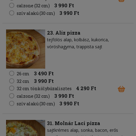
3 990 Ft
calzone (32 cm)
3 990 Ft
szív alakú (30 cm)
23. Alíz pizza
tejfölös alap
kolbász
kukorica
vöröshagyma
trappista sajt
3 490 Ft
26 cm
3 990 Ft
32 cm
4 290 Ft
32 cm tönkölybúzalisztes
3 990 Ft
calzone (32 cm)
3 990 Ft
szív alakú (30 cm)
31. Molnár Laci pizza
sajtkrémes alap
sonka
bacon
erős