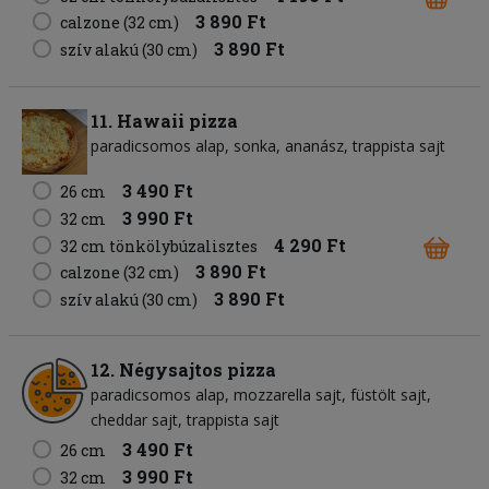
3 890 Ft
calzone (32 cm)
3 890 Ft
szív alakú (30 cm)
11. Hawaii pizza
paradicsomos alap
sonka
ananász
trappista sajt
3 490 Ft
26 cm
3 990 Ft
32 cm
4 290 Ft
32 cm tönkölybúzalisztes
3 890 Ft
calzone (32 cm)
3 890 Ft
szív alakú (30 cm)
12. Négysajtos pizza
paradicsomos alap
mozzarella sajt
füstölt sajt
cheddar sajt
trappista sajt
3 490 Ft
26 cm
3 990 Ft
32 cm