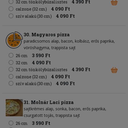
4 390 Ft
32 cm tönkölybúzalisztes
4 090 Ft
calzone (32 cm)
4 090 Ft
szív alakú (30 cm)
30. Magyaros pizza
paradicsomos alap
bacon
kolbász
erős paprika
vöröshagyma
trappista sajt
3 590 Ft
26 cm
4 090 Ft
32 cm
4 390 Ft
32 cm tönkölybúzalisztes
4 090 Ft
calzone (32 cm)
4 090 Ft
szív alakú (30 cm)
31. Molnár Laci pizza
sajtkrémes alap
sonka
bacon
erős paprika
csurgatott tojás
trappista sajt
3 590 Ft
26 cm