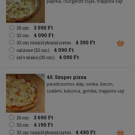
paprika
csurgatott tojás
trappista sajt
3 590 Ft
26 cm
4 090 Ft
32 cm
4 390 Ft
32 cm tönkölybúzalisztes
4 090 Ft
calzone (32 cm)
4 090 Ft
szív alakú (30 cm)
45. Szuper pizza
paradicsomos alap
sonka
bacon
szalámi
kukorica
gomba
trappista sajt
3 690 Ft
26 cm
4 190 Ft
32 cm
4 490 Ft
32 cm tönkölybúzalisztes