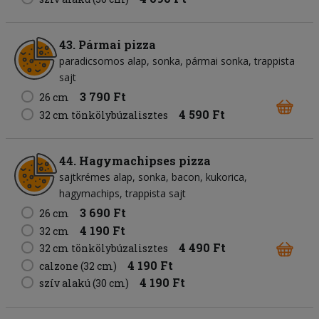
43. Pármai pizza
paradicsomos alap
sonka
pármai sonka
trappista
sajt
3 790 Ft
26 cm
4 590 Ft
32 cm tönkölybúzalisztes
44. Hagymachipses pizza
sajtkrémes alap
sonka
bacon
kukorica
hagymachips
trappista sajt
3 690 Ft
26 cm
4 190 Ft
32 cm
4 490 Ft
32 cm tönkölybúzalisztes
4 190 Ft
calzone (32 cm)
4 190 Ft
szív alakú (30 cm)