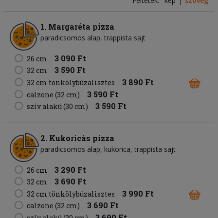
Feltétek:
kép
szöveg
1. Margaréta pizza
paradicsomos alap
trappista sajt
3 090 Ft
26 cm
3 590 Ft
32 cm
3 890 Ft
32 cm tönkölybúzalisztes
3 590 Ft
calzone (32 cm)
3 590 Ft
szív alakú (30 cm)
2. Kukoricás pizza
paradicsomos alap
kukorica
trappista sajt
3 290 Ft
26 cm
3 690 Ft
32 cm
3 990 Ft
32 cm tönkölybúzalisztes
3 690 Ft
calzone (32 cm)
3 690 Ft
szív alakú (30 cm)