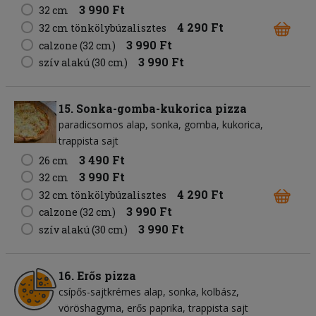
3 990 Ft
32 cm
4 290 Ft
32 cm tönkölybúzalisztes
3 990 Ft
calzone (32 cm)
3 990 Ft
szív alakú (30 cm)
15. Sonka-gomba-kukorica pizza
paradicsomos alap
sonka
gomba
kukorica
trappista sajt
3 490 Ft
26 cm
3 990 Ft
32 cm
4 290 Ft
32 cm tönkölybúzalisztes
3 990 Ft
calzone (32 cm)
3 990 Ft
szív alakú (30 cm)
16. Erős pizza
csípős-sajtkrémes alap
sonka
kolbász
vöröshagyma
erős paprika
trappista sajt