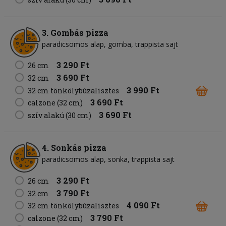
3. Gombás pizza
paradicsomos alap
gomba
trappista sajt
3 290 Ft
26 cm
3 690 Ft
32 cm
3 990 Ft
32 cm tönkölybúzalisztes
3 690 Ft
calzone (32 cm)
3 690 Ft
szív alakú (30 cm)
4. Sonkás pizza
paradicsomos alap
sonka
trappista sajt
3 290 Ft
26 cm
3 790 Ft
32 cm
4 090 Ft
32 cm tönkölybúzalisztes
3 790 Ft
calzone (32 cm)