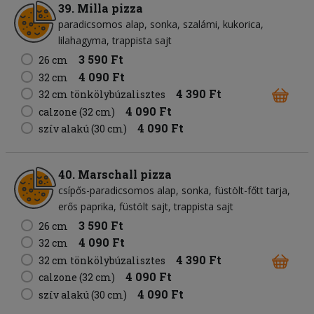
39. Milla pizza
paradicsomos alap
sonka
szalámi
kukorica
lilahagyma
trappista sajt
3 590 Ft
26 cm
4 090 Ft
32 cm
4 390 Ft
32 cm tönkölybúzalisztes
4 090 Ft
calzone (32 cm)
4 090 Ft
szív alakú (30 cm)
40. Marschall pizza
csípős-paradicsomos alap
sonka
füstölt-főtt tarja
erős paprika
füstölt sajt
trappista sajt
3 590 Ft
26 cm
4 090 Ft
32 cm
4 390 Ft
32 cm tönkölybúzalisztes
4 090 Ft
calzone (32 cm)
4 090 Ft
szív alakú (30 cm)