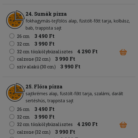
24. Sumák pizza
fokhagymás-tejfölös alap
füstölt-főtt tarja
kolbász
bab
trappista sajt
3 490 Ft
26 cm
3 990 Ft
32 cm
4 290 Ft
32 cm tönkölybúzalisztes
3 990 Ft
calzone (32 cm)
3 990 Ft
szív alakú (30 cm)
25. Flóra pizza
sajtkrémes alap
füstölt-főtt tarja
szalámi
darált
sertéshús
trappista sajt
3 490 Ft
26 cm
3 990 Ft
32 cm
4 290 Ft
32 cm tönkölybúzalisztes
3 990 Ft
calzone (32 cm)