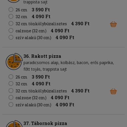
trappista sajt
3 590 Ft
26 cm
4 090 Ft
32 cm
4 390 Ft
32 cm tönkölybúzalisztes
4 090 Ft
calzone (32 cm)
4 090 Ft
szív alakú (30 cm)
36. Rakott pizza
paradicsomos alap
kolbász
bacon
erős paprika
főtt tojás
trappista sajt
3 590 Ft
26 cm
4 090 Ft
32 cm
4 390 Ft
32 cm tönkölybúzalisztes
4 090 Ft
calzone (32 cm)
4 090 Ft
szív alakú (30 cm)
37. Tábornok pizza