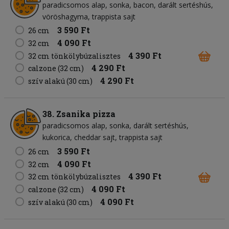
paradicsomos alap
sonka
bacon
darált sertéshús
vöröshagyma
trappista sajt
3 590 Ft
26 cm
4 090 Ft
32 cm
4 390 Ft
32 cm tönkölybúzalisztes
4 290 Ft
calzone (32 cm)
4 290 Ft
szív alakú (30 cm)
38. Zsanika pizza
paradicsomos alap
sonka
darált sertéshús
kukorica
cheddar sajt
trappista sajt
3 590 Ft
26 cm
4 090 Ft
32 cm
4 390 Ft
32 cm tönkölybúzalisztes
4 090 Ft
calzone (32 cm)
4 090 Ft
szív alakú (30 cm)