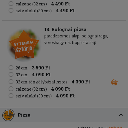
4 490 Ft
calzone (32 cm)
4 490 Ft
szív alakú (30 cm)
13. Bolognai pizza
paradicsomos alap
bolognai ragu
vöröshagyma
trappista sajt
3 590 Ft
26 cm
4 090 Ft
32 cm
4 390 Ft
32 cm tönkölybúzalisztes
4 090 Ft
calzone (32 cm)
4 090 Ft
szív alakú (30 cm)
Pizza