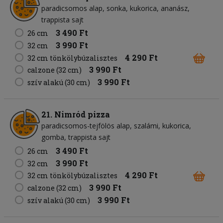
paradicsomos alap
sonka
kukorica
ananász
trappista sajt
3 490 Ft
26 cm
3 990 Ft
32 cm
4 290 Ft
32 cm tönkölybúzalisztes
3 990 Ft
calzone (32 cm)
3 990 Ft
szív alakú (30 cm)
21. Nimród pizza
paradicsomos-tejfölös alap
szalámi
kukorica
gomba
trappista sajt
3 490 Ft
26 cm
3 990 Ft
32 cm
4 290 Ft
32 cm tönkölybúzalisztes
3 990 Ft
calzone (32 cm)
3 990 Ft
szív alakú (30 cm)