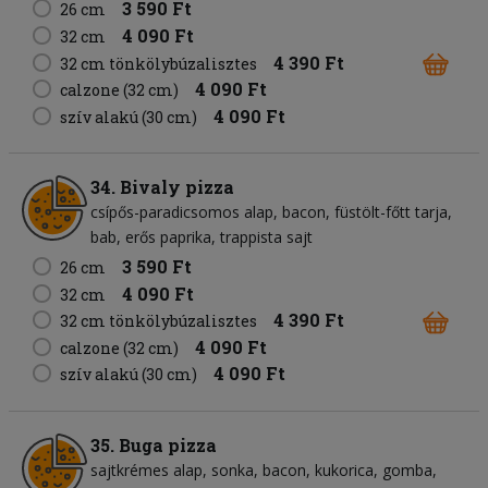
3 590 Ft
26 cm
4 090 Ft
32 cm
4 390 Ft
32 cm tönkölybúzalisztes
4 090 Ft
calzone (32 cm)
4 090 Ft
szív alakú (30 cm)
34. Bivaly pizza
csípős-paradicsomos alap
bacon
füstölt-főtt tarja
bab
erős paprika
trappista sajt
3 590 Ft
26 cm
4 090 Ft
32 cm
4 390 Ft
32 cm tönkölybúzalisztes
4 090 Ft
calzone (32 cm)
4 090 Ft
szív alakú (30 cm)
35. Buga pizza
sajtkrémes alap
sonka
bacon
kukorica
gomba