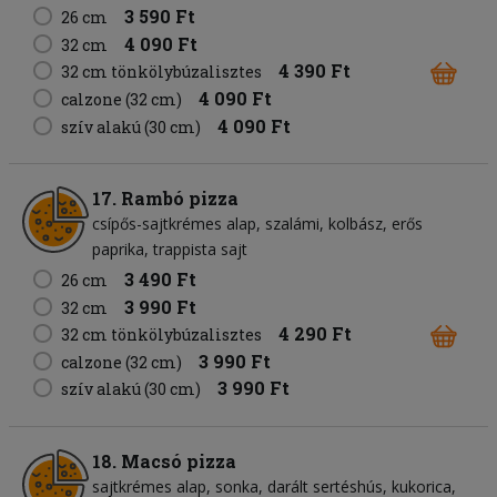
3 590 Ft
26 cm
4 090 Ft
32 cm
4 390 Ft
32 cm tönkölybúzalisztes
4 090 Ft
calzone (32 cm)
4 090 Ft
szív alakú (30 cm)
17. Rambó pizza
csípős-sajtkrémes alap
szalámi
kolbász
erős
paprika
trappista sajt
3 490 Ft
26 cm
3 990 Ft
32 cm
4 290 Ft
32 cm tönkölybúzalisztes
3 990 Ft
calzone (32 cm)
3 990 Ft
szív alakú (30 cm)
18. Macsó pizza
sajtkrémes alap
sonka
darált sertéshús
kukorica