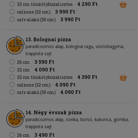
4 290 Ft
32 cm tönkölybúzalisztes
3 990 Ft
calzone (32 cm)
3 990 Ft
szív alakú (30 cm)
13. Bolognai pizza
paradicsomos alap
bolognai ragu
vöröshagyma
trappista sajt
3 590 Ft
26 cm
4 090 Ft
32 cm
4 390 Ft
32 cm tönkölybúzalisztes
4 090 Ft
calzone (32 cm)
4 090 Ft
szív alakú (30 cm)
14. Négy évszak pizza
paradicsomos alap
sonka
borsó
kukorica
gomba
trappista sajt
3 490 Ft
26 cm