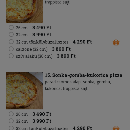
trappista sajt
3 490 Ft
26 cm
3 990 Ft
32 cm
4 290 Ft
32 cm tönkölybúzalisztes
3 890 Ft
calzone (32 cm)
3 890 Ft
szív alakú (30 cm)
15. Sonka-gomba-kukorica pizza
paradicsomos alap
sonka
gomba
kukorica
trappista sajt
3 490 Ft
26 cm
3 990 Ft
32 cm
4 290 Ft
32 cm tönkölybúzalisztes