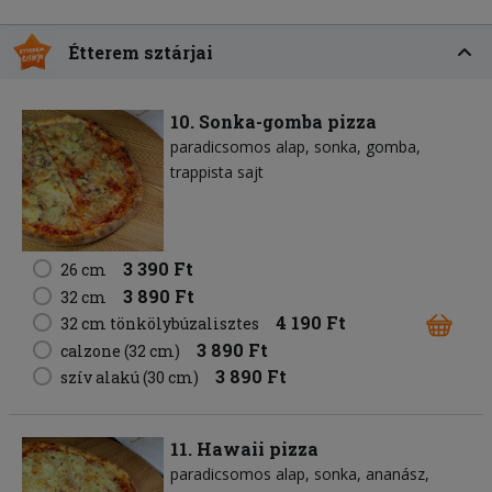
Étterem sztárjai
10. Sonka-gomba pizza
paradicsomos alap
sonka
gomba
trappista sajt
3 390 Ft
26 cm
3 890 Ft
32 cm
4 190 Ft
32 cm tönkölybúzalisztes
3 890 Ft
calzone (32 cm)
3 890 Ft
szív alakú (30 cm)
11. Hawaii pizza
paradicsomos alap
sonka
ananász