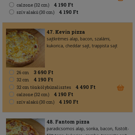
4 190 Ft
calzone (32 cm)
4 190 Ft
szív alakú (30 cm)
47. Kevin pizza
sajtkrémes alap
bacon
szalámi
kukorica
cheddar sajt
trappista sajt
3 690 Ft
26 cm
4 190 Ft
32 cm
4 490 Ft
32 cm tönkölybúzalisztes
4 190 Ft
calzone (32 cm)
4 190 Ft
szív alakú (30 cm)
48. Fantom pizza
paradicsomos alap
sonka
bacon
füstölt-