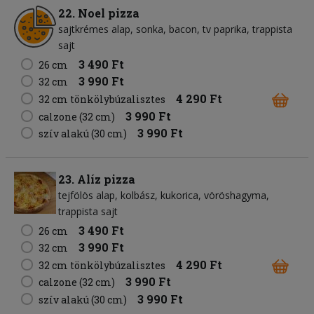
22. Noel pizza
sajtkrémes alap
sonka
bacon
tv paprika
trappista
sajt
3 490 Ft
26 cm
3 990 Ft
32 cm
4 290 Ft
32 cm tönkölybúzalisztes
3 990 Ft
calzone (32 cm)
3 990 Ft
szív alakú (30 cm)
23. Alíz pizza
tejfölös alap
kolbász
kukorica
vöröshagyma
trappista sajt
3 490 Ft
26 cm
3 990 Ft
32 cm
4 290 Ft
32 cm tönkölybúzalisztes
3 990 Ft
calzone (32 cm)
3 990 Ft
szív alakú (30 cm)