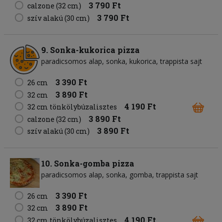
3 790 Ft
calzone (32 cm)
3 790 Ft
szív alakú (30 cm)
9. Sonka-kukorica pizza
paradicsomos alap
sonka
kukorica
trappista sajt
3 390 Ft
26 cm
3 890 Ft
32 cm
4 190 Ft
32 cm tönkölybúzalisztes
3 890 Ft
calzone (32 cm)
3 890 Ft
szív alakú (30 cm)
10. Sonka-gomba pizza
paradicsomos alap
sonka
gomba
trappista sajt
3 390 Ft
26 cm
3 890 Ft
32 cm
4 190 Ft
32 cm tönkölybúzalisztes