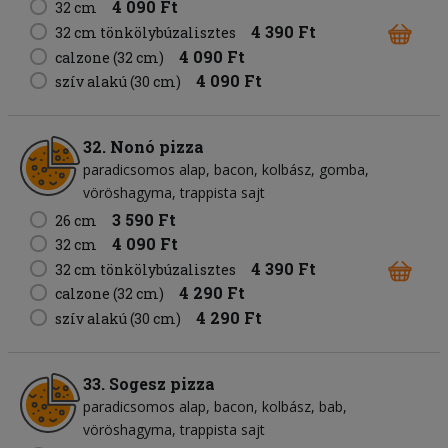
4 090 Ft
32 cm
4 390 Ft
32 cm tönkölybúzalisztes
4 090 Ft
calzone (32 cm)
4 090 Ft
szív alakú (30 cm)
32. Nonó pizza
paradicsomos alap
bacon
kolbász
gomba
vöröshagyma
trappista sajt
3 590 Ft
26 cm
4 090 Ft
32 cm
4 390 Ft
32 cm tönkölybúzalisztes
4 290 Ft
calzone (32 cm)
4 290 Ft
szív alakú (30 cm)
33. Sogesz pizza
paradicsomos alap
bacon
kolbász
bab
vöröshagyma
trappista sajt