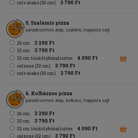
3 790 Ft
szív alakú (30 cm)
5. Szalámis pizza
paradicsomos alap
szalámi
trappista sajt
3 290 Ft
26 cm
3 790 Ft
32 cm
4 090 Ft
32 cm tönkölybúzalisztes
3 790 Ft
calzone (32 cm)
3 790 Ft
szív alakú (30 cm)
6. Kolbászos pizza
paradicsomos alap
kolbász
trappista sajt
3 290 Ft
26 cm
3 790 Ft
32 cm
4 090 Ft
32 cm tönkölybúzalisztes
3 790 Ft
calzone (32 cm)