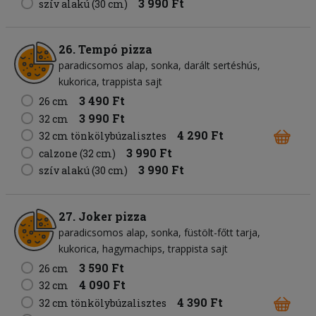
3 990 Ft
szív alakú (30 cm)
26. Tempó pizza
paradicsomos alap
sonka
darált sertéshús
kukorica
trappista sajt
3 490 Ft
26 cm
3 990 Ft
32 cm
4 290 Ft
32 cm tönkölybúzalisztes
3 990 Ft
calzone (32 cm)
3 990 Ft
szív alakú (30 cm)
27. Joker pizza
paradicsomos alap
sonka
füstölt-főtt tarja
kukorica
hagymachips
trappista sajt
3 590 Ft
26 cm
4 090 Ft
32 cm
4 390 Ft
32 cm tönkölybúzalisztes