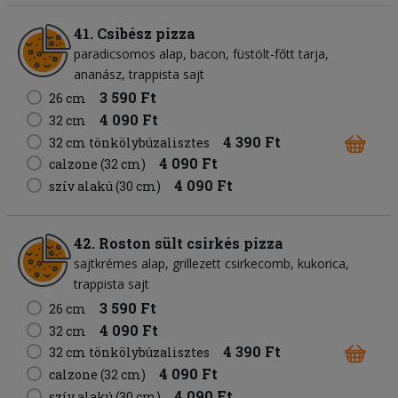
41. Csibész pizza
paradicsomos alap
bacon
füstölt-főtt tarja
ananász
trappista sajt
3 590 Ft
26 cm
4 090 Ft
32 cm
4 390 Ft
32 cm tönkölybúzalisztes
4 090 Ft
calzone (32 cm)
4 090 Ft
szív alakú (30 cm)
42. Roston sült csirkés pizza
sajtkrémes alap
grillezett csirkecomb
kukorica
trappista sajt
3 590 Ft
26 cm
4 090 Ft
32 cm
4 390 Ft
32 cm tönkölybúzalisztes
4 090 Ft
calzone (32 cm)
4 090 Ft
szív alakú (30 cm)