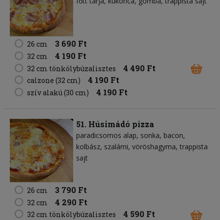
főtt tarja
kukorica
gomba
trappista sajt
3 690 Ft
26 cm
4 190 Ft
32 cm
4 490 Ft
32 cm tönkölybúzalisztes
4 190 Ft
calzone (32 cm)
4 190 Ft
szív alakú (30 cm)
51. Húsimádó pizza
paradicsomos alap
sonka
bacon
kolbász
szalámi
vöröshagyma
trappista
sajt
3 790 Ft
26 cm
4 290 Ft
32 cm
4 590 Ft
32 cm tönkölybúzalisztes