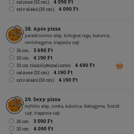
4 090 Ft
calzone (32 cm)
4 090 Ft
szív alakú (30 cm)
28. Após pizza
paradicsomos alap
bolognai ragu
kukorica
vöröshagyma
trappista sajt
3 690 Ft
26 cm
4 190 Ft
32 cm
4 490 Ft
32 cm tönkölybúzalisztes
4 190 Ft
calzone (32 cm)
4 190 Ft
szív alakú (30 cm)
29. Sexy pizza
tejfölös alap
sonka
kukorica
lilahagyma
füstölt
sajt
trappista sajt
3 590 Ft
26 cm
4 090 Ft
32 cm