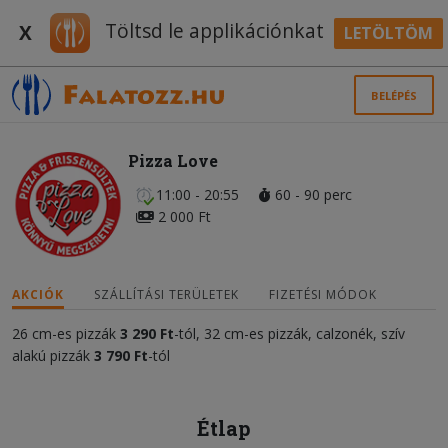
Töltsd le applikációnkat
X
LETÖLTÖM
BELÉPÉS
Pizza Love
11:00 - 20:55
60 - 90 perc
2 000 Ft
AKCIÓK
SZÁLLÍTÁSI TERÜLETEK
FIZETÉSI MÓDOK
26 cm-es pizzák
3 290 Ft
-tól, 32 cm-es pizzák, calzonék, szív
alakú pizzák
3 790 Ft
-tól
Étlap