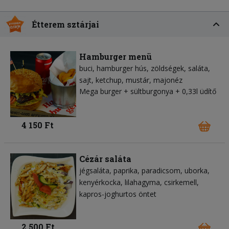
Étterem sztárjai
Hamburger menü
buci
hamburger hús
zöldségek
saláta
sajt
ketchup
mustár
majonéz
Mega burger + sültburgonya + 0,33l üdítő
4 150 Ft
Cézár saláta
jégsaláta
paprika
paradicsom
uborka
kenyérkocka
lilahagyma
csirkemell
kapros-joghurtos öntet
2 500 Ft