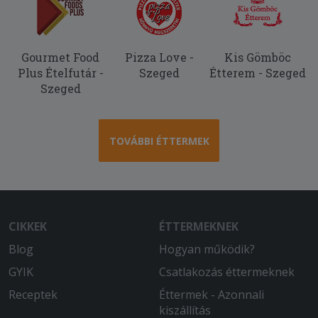
Gourmet Food
Pizza Love -
Kis Gömböc
Plus Ételfutár -
Szeged
Étterem - Szeged
Szeged
TOVÁBBI ÉTTERMEK
CIKKEK
ÉTTERMEKNEK
Blog
Hogyan működik?
GYIK
Csatlakozás éttermeknek
Receptek
Éttermek - Azonnali
kiszállítás