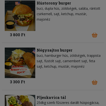
Hústorony burger
buci
dupla hús
zöldségek
saláta
rántott
csirkemell
sajt
ketchup
mustár
majonéz
3 800 Ft
Négysajtos burger
buci
hamburger hús
zöldségek
trappista
sajt
füstölt sajt
camembert sajt
feta
sajt
ketchup
mustár
majonéz
3 300 Ft
Pljeskavica tál
25dkg szerb fűszeres darált húspogácsa,