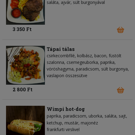
saláta, ajvár, sült burgonyával
3 350 Ft
Tápai tálas
csirkecombfilé, kolbász, bacon, füstölt
szalonna, csemegeuborka, paprika,
vöröshagyma, paradicsom, sült burgonya,
vaslapon összesütve
2 800 Ft
Wimpi hot-dog
paprika
paradicsom
uborka
saláta
sajt
ketchup
mustár
majonéz
frankfurti virslivel