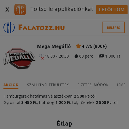
Töltsd le applikációnkat
X
LETÖLTÖM
BELÉPÉS
Mega Megálló
4.7/5 (800+)
18:00 - 20:30
60 perc
1 000 Ft
AKCIÓK
SZÁLLÍTÁSI TERÜLETEK
FIZETÉSI MÓDOK
ISMER
Hamburgerek hatalmas választékban
2 500
Ft
-tól
Gyros tál
3 450 Ft
, hot-dog
1 200 Ft
-tól, főételek
2 500 Ft
-tól
Étlap