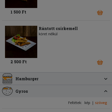
1 500 Ft
Rántott csirkemell
köret nélkül
2 500 Ft
Hamburger
Gyros
Feltétek:
kép
szöveg