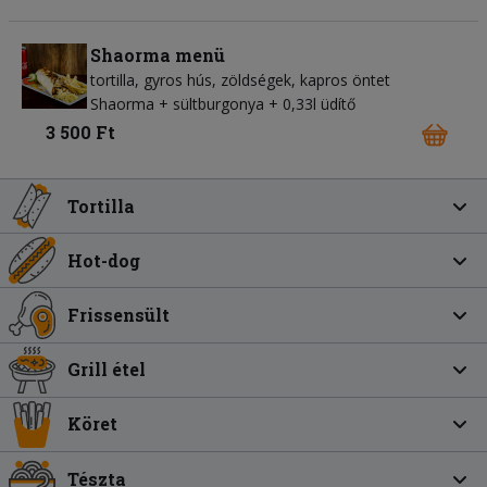
Shaorma menü
tortilla
gyros hús
zöldségek
kapros öntet
Shaorma + sültburgonya + 0,33l üdítő
3 500 Ft
Tortilla
Hot-dog
Frissensült
Grill étel
Köret
Tészta