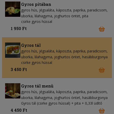
Gyros pitában
gyros hús
jégsaláta
káposzta
paprika
paradicsom
uborka
lilahagyma
joghurtos öntet
pita
csirke gyros hússal
1 950 Ft
Gyros tál
gyros hús
jégsaláta
káposzta
paprika
paradicsom
uborka
lilahagyma
joghurtos öntet
hasábburgonya
csirke gyros hússal
3 450 Ft
Gyros tál menü
gyros hús
jégsaláta
káposzta
paprika
paradicsom
uborka
lilahagyma
joghurtos öntet
hasábburgonya
Gyros tál (csirke gyros hússal) + pita + 0,33l üdítő
4 450 Ft