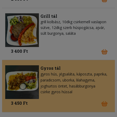
Grill tál
grill kolbász, 10dkg csirkemell vaslapon
sütve, 12dkg szerb húspogácsa, ajvár,
sült burgonya, saláta
3 400 Ft
Gyros tál
gyros hús
jégsaláta
káposzta
paprika
paradicsom
uborka
lilahagyma
joghurtos öntet
hasábburgonya
csirke gyros hússal
3 450 Ft