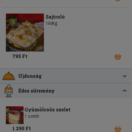
Sajtroló
10dkg
795 Ft
Újdonság
Édes sütemény
Gyümölcsös szelet
1 szelet
1 295 Ft