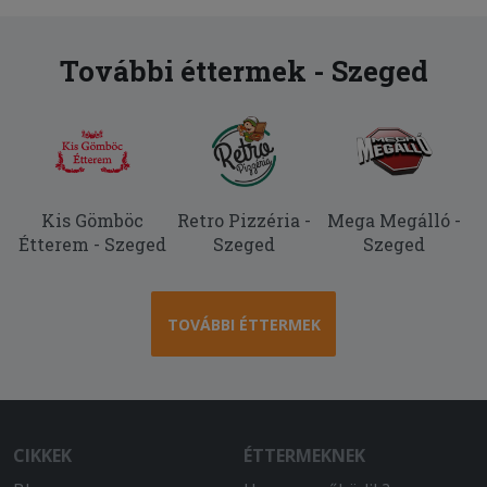
További éttermek - Szeged
Kis Gömböc
Retro Pizzéria -
Mega Megálló -
Étterem - Szeged
Szeged
Szeged
TOVÁBBI ÉTTERMEK
CIKKEK
ÉTTERMEKNEK