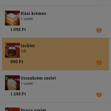
Házi krémes
1 szelet
1 095 Ft
Ischler
1db
990 Ft
Oroszkrém szelet
1 szelet
1 295 Ft
Puncs szelet