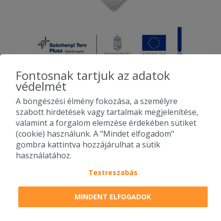
Fontosnak tartjuk az adatok
védelmét
A böngészési élmény fokozása, a személyre
2010-2026 Copyright - Falatozz.hu - Diston-line Kft.
szabott hirdetések vagy tartalmak megjelenítése,
valamint a forgalom elemzése érdekében sütiket
Pizza, gyros, hamburger, menük kedvező áron, egy helyen az összes
(cookie) használunk. A "Mindet elfogadom"
étterem ajánlata.
gombra kattintva hozzájárulhat a sütik
használatához.
Testreszabás
MINDENT ELFOGADOK