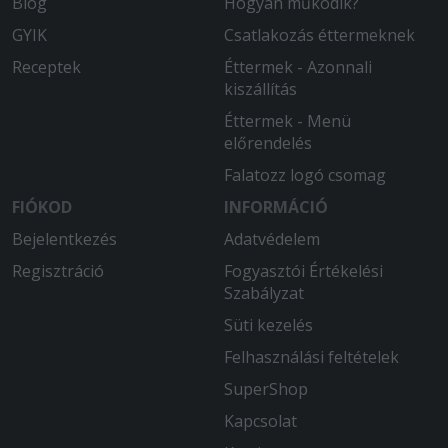
Blog
Hogyan működik?
GYIK
Csatlakozás éttermeknek
Receptek
Éttermek - Azonnali
kiszállítás
Éttermek - Menü
előrendelés
Falatozz logó csomag
FIÓKOD
INFORMÁCIÓ
Bejelentkezés
Adatvédelem
Regisztráció
Fogyasztói Értékelési
Szabályzat
Süti kezelés
Felhasználási feltételek
SuperShop
Kapcsolat