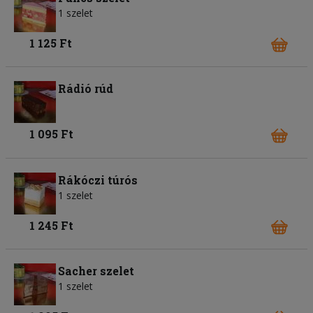
1 szelet
1 125 Ft
Rádió rúd
1 095 Ft
Rákóczi túrós
1 szelet
1 245 Ft
Sacher szelet
1 szelet