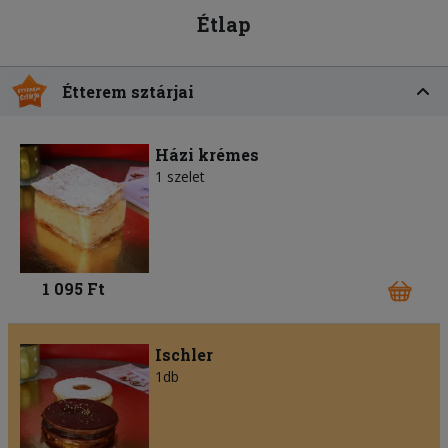
Étlap
Étterem sztárjai
Házi krémes
1 szelet
1 095 Ft
Ischler
1db