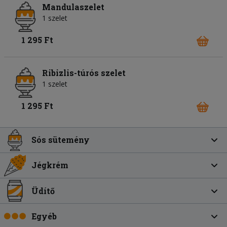
Mandulaszelet
1 szelet
1 295 Ft
Ribizlis-túrós szelet
1 szelet
1 295 Ft
Sós sütemény
Jégkrém
Üdítő
Egyéb