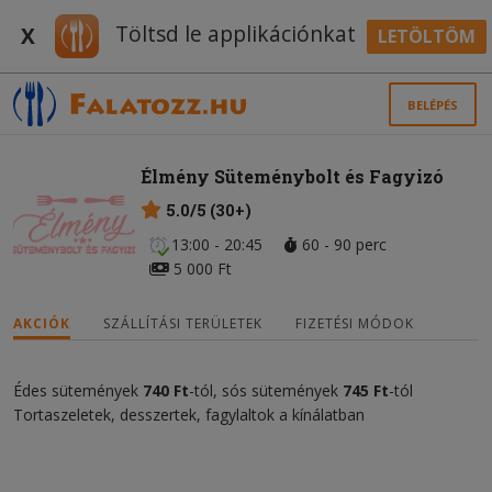
Töltsd le applikációnkat
X
LETÖLTÖM
BELÉPÉS
Élmény Süteménybolt és Fagyizó
5.0/5 (30+)
13:00 - 20:45
60 - 90 perc
5 000 Ft
AKCIÓK
SZÁLLÍTÁSI TERÜLETEK
FIZETÉSI MÓDOK
Édes sütemények
740 Ft
-tól, sós sütemények
745 Ft
-tól
Tortaszeletek, desszertek, fagylaltok a kínálatban