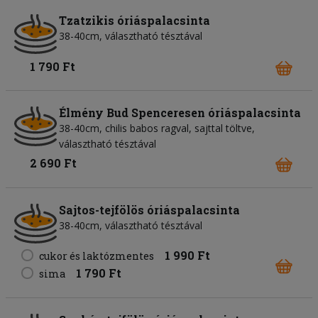
Tzatzikis óriáspalacsinta
38-40cm, választható tésztával
1 790 Ft
Élmény Bud Spenceresen óriáspalacsinta
38-40cm, chilis babos ragval, sajttal töltve,
választható tésztával
2 690 Ft
Sajtos-tejfölös óriáspalacsinta
38-40cm, választható tésztával
1 990 Ft
cukor és laktózmentes
1 790 Ft
sima