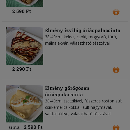
2 590 Ft
Élmény ízvilág óriáspalacsinta
38-40cm, keksz, csoki, mogyoró, túró,
málnalekvár, választható tésztával
2 290 Ft
Élmény görögösen
óriáspalacsinta
38-40cm, tzatzikivel, fűszeres roston sült
csirkemellcsíkokkal, sült hagymával,
sajttal töltve, választható tésztával
2 590 Ft
sima