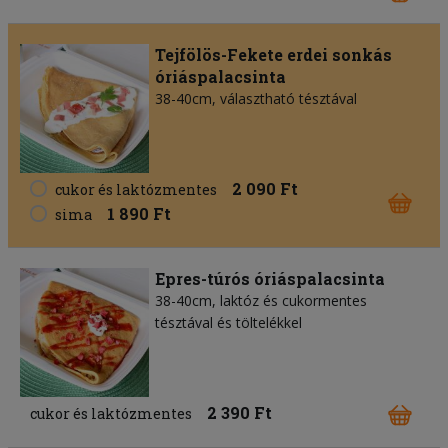
Tejfölös-Fekete erdei sonkás
óriáspalacsinta
38-40cm, választható tésztával
2 090 Ft
cukor és laktózmentes
1 890 Ft
sima
Epres-túrós óriáspalacsinta
38-40cm, laktóz és cukormentes
tésztával és töltelékkel
2 390 Ft
cukor és laktózmentes