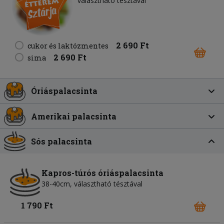
választható tésztával
2 690 Ft
cukor és laktózmentes
2 690 Ft
sima
Óriáspalacsinta
Amerikai palacsinta
Sós palacsinta
Kapros-túrós óriáspalacsinta
38-40cm, választható tésztával
1 790 Ft