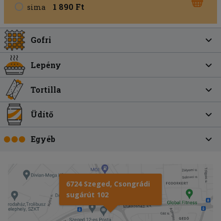
1 890 Ft
sima
Gofri
Lepény
Tortilla
Üdítő
Egyéb
6724 Szeged, Csongrádi
sugárút 102