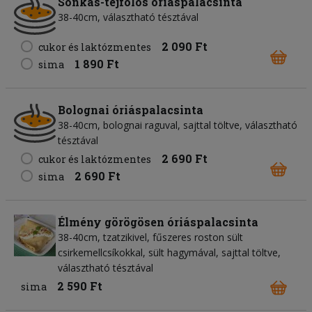
Sonkás-tejfölös óriáspalacsinta
38-40cm, választható tésztával
2 090 Ft
cukor és laktózmentes
1 890 Ft
sima
Bolognai óriáspalacsinta
38-40cm, bolognai raguval, sajttal töltve, választható
tésztával
2 690 Ft
cukor és laktózmentes
2 690 Ft
sima
Élmény görögösen óriáspalacsinta
38-40cm, tzatzikivel, fűszeres roston sült
csirkemellcsíkokkal, sült hagymával, sajttal töltve,
választható tésztával
2 590 Ft
sima