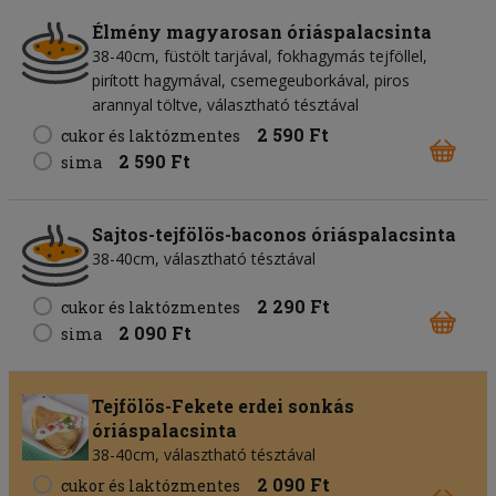
Élmény magyarosan óriáspalacsinta
38-40cm, füstölt tarjával, fokhagymás tejföllel,
pirított hagymával, csemegeuborkával, piros
arannyal töltve, választható tésztával
2 590 Ft
cukor és laktózmentes
2 590 Ft
sima
Sajtos-tejfölös-baconos óriáspalacsinta
38-40cm, választható tésztával
2 290 Ft
cukor és laktózmentes
2 090 Ft
sima
Tejfölös-Fekete erdei sonkás
óriáspalacsinta
38-40cm, választható tésztával
2 090 Ft
cukor és laktózmentes