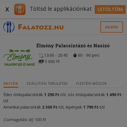
Töltsd le applikációnkat
X
LETÖLTÖM
BELÉPÉS
Élmény Palacsintázó és Nasizó
13:00 - 20:45
60 - 90 perc
5 000 Ft
AKCIÓK
SZÁLLÍTÁSI TERÜLETEK
FIZETÉSI MÓDOK
Édes óriáspalacsinták
1 290 Ft
-tól, sós óriáspalacsinták
1 490 Ft
-
tól
Amerikai palacsinták
2 300 Ft
-tól, lepények
1 790 Ft
-tól
Csomagolási díj 100 Ft