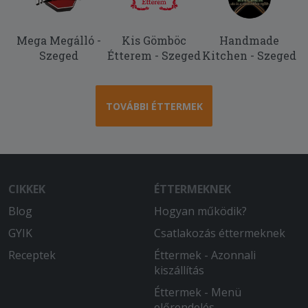
Mega Megálló -
Kis Gömböc
Handmade
Szeged
Étterem - Szeged
Kitchen - Szeged
TOVÁBBI ÉTTERMEK
CIKKEK
ÉTTERMEKNEK
Blog
Hogyan működik?
GYIK
Csatlakozás éttermeknek
Receptek
Éttermek - Azonnali
kiszállítás
Éttermek - Menü
előrendelés