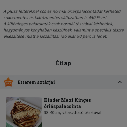
A plusz feltéteknél sós és normál óriáspalacsintádat kérheted
cukormentes és laktózmentes változatban is 450 Ft-ért
A különleges palacsinták csak normál tésztával kérhetőek,
hagyományos konyhában készülnek, valamint a speciális tészta
elkészítése miatt a kiszállítási idő akár 90 perc is lehet.
Étlap
Étterem sztárjai
Kinder Maxi Kinges
óriáspalacsinta
38-40cm, választható tésztával