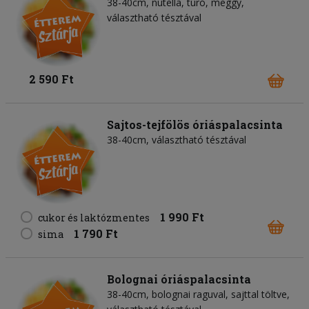
38-40cm, nutella, túró, meggy,
választható tésztával
2 590 Ft
Sajtos-tejfölös óriáspalacsinta
38-40cm, választható tésztával
1 990 Ft
cukor és laktózmentes
1 790 Ft
sima
Bolognai óriáspalacsinta
38-40cm, bolognai raguval, sajttal töltve,