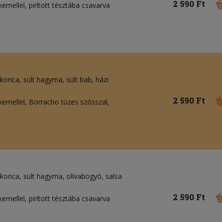
2 590 Ft
rkemellel, pirított tésztába csavarva
korica
sült hagyma
sült bab
házi
2 590 Ft
irkemellel, Borracho tüzes szósszal,
korica
sült hagyma
olívabogyó
salsa
2 590 Ft
rkemellel, pirított tésztába csavarva