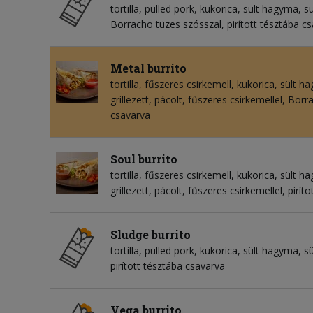
tortilla
pulled pork
kukorica
sült hagyma
sü
Borracho tüzes szósszal, pirított tésztába c
Metal burrito
tortilla
fűszeres csirkemell
kukorica
sült h
grillezett, pácolt, fűszeres csirkemellel, Borr
csavarva
Soul burrito
tortilla
fűszeres csirkemell
kukorica
sült h
grillezett, pácolt, fűszeres csirkemellel, pirí
Sludge burrito
tortilla
pulled pork
kukorica
sült hagyma
s
pirított tésztába csavarva
Vega burrito