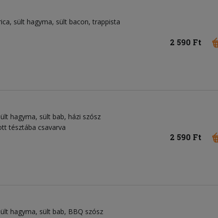
ica
sült hagyma
sült bacon
trappista
2 590 Ft
sült hagyma
sült bab
házi szósz
ott tésztába csavarva
2 590 Ft
sült hagyma
sült bab
BBQ szósz