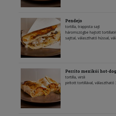
Pendejo
tortilla
trappista sajt
háromszögbe hajtott tortillaté
sajttal, választható hússal, vá
Perrito mexikói hot-do
tortilla
virsli
pirított tortillával, választható