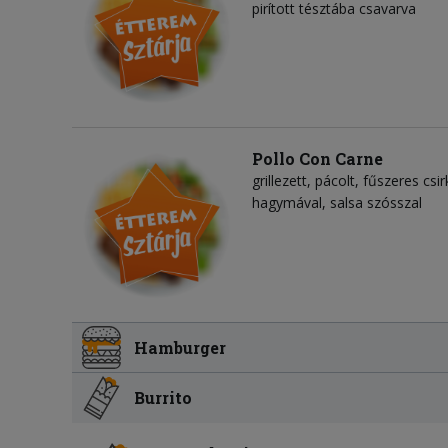
pirított tésztába csavarva
Pollo Con Carne
grillezett, pácolt, fűszeres csi
hagymával, salsa szósszal
Hamburger
Burrito