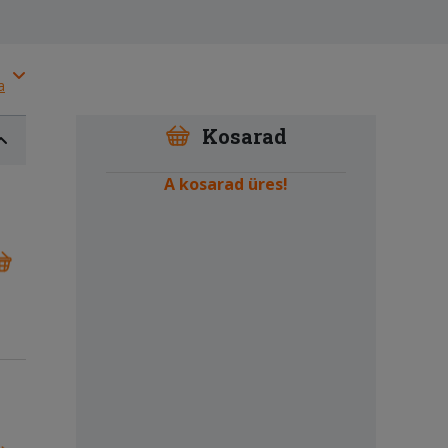
a
Kosarad
A kosarad üres!