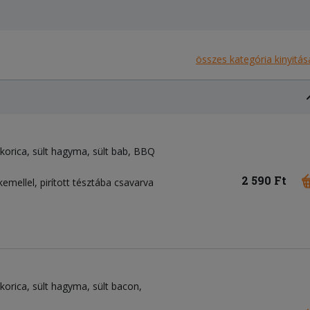
összes kategória kinyitás
korica
sült hagyma
sült bab
BBQ
2 590 Ft
rkemellel, pirított tésztába csavarva
korica
sült hagyma
sült bacon