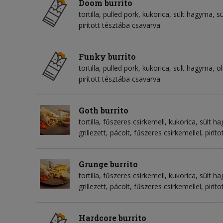
Doom burrito
tortilla
pulled pork
kukorica
sült hagyma
sü
pirított tésztába csavarva
Funky burrito
tortilla
pulled pork
kukorica
sült hagyma
o
pirított tésztába csavarva
Goth burrito
tortilla
fűszeres csirkemell
kukorica
sült h
grillezett, pácolt, fűszeres csirkemellel, pirí
Grunge burrito
tortilla
fűszeres csirkemell
kukorica
sült h
grillezett, pácolt, fűszeres csirkemellel, pirí
Hardcore burrito