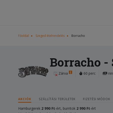
Főoldal
Szeged ételrendelés
Borracho
Borracho
-
Zárva
60 perc
nin
AKCIÓK
SZÁLLÍTÁSI TERÜLETEK
FIZETÉSI MÓDOK
Hamburgerek
2 990 Ft
-ért, burritok
2 9
90 Ft
-ért