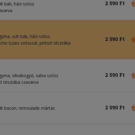
2 590 Ft
lt bab
házi szósz
savarva
agyma
sült bab
házi szósz
2 590 Ft
acho tüzes szósszal, pirított tésztába
2 590 Ft
agyma
olívabogyó
salsa szósz
tott tésztába csavarva
2 590 Ft
ült bacon
remoulade mártás