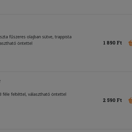
szta fűszeres olajban sütve, trappista
1 890 Ft
lasztható öntettel
g
 3 féle feltéttel, választható öntettel
2 590 Ft