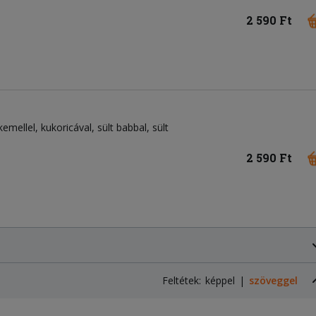
2 590 Ft
rkemellel, kukoricával, sült babbal, sült
2 590 Ft
Feltétek:
képpel
szöveggel