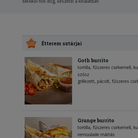
Mexikói hot-dog, készétel a kínálatban
Étterem sztárjai
Goth burrito
tortilla
fűszeres csirkemell
ku
szósz
grillezett, pácolt, fűszeres csi
Grunge burrito
tortilla
fűszeres csirkemell
ku
remoulade mártás