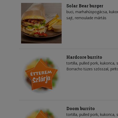
Solar Bear burger
buci
marhahúspogácsa
kukor
sajt
remoulade mártás
Hardcore burrito
tortilla
pulled pork
kukorica
Borracho tüzes szósszal, pirít
Doom burrito
tortilla
pulled pork
kukorica