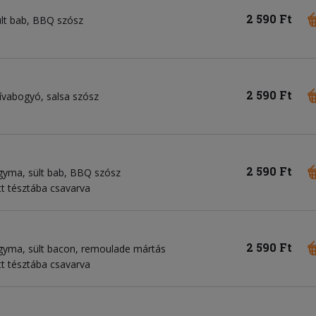
2 590 Ft
lt bab
BBQ szósz
2 590 Ft
lívabogyó
salsa szósz
2 590 Ft
agyma
sült bab
BBQ szósz
tott tésztába csavarva
2 590 Ft
agyma
sült bacon
remoulade mártás
tott tésztába csavarva