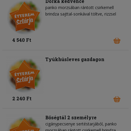
Dorka kedvence
panko morzsában rántott csirkemell
brindza sajttal-sonkával töltve, rizzsel
4 540 Ft
Tyúkhúsleves gazdagon
2 240 Ft
Bőségtál 2 személyre
cigánypecsenye sertéstarjából, panko
morzsában rántott csirkemell brindza