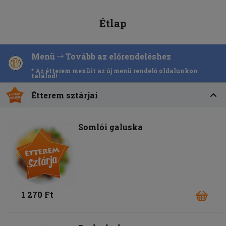
Étlap
Menü
Tovább az előrendeléshez
* Az étterem menüit az új menü rendelő oldalunkon
találod!
Étterem sztárjai
Somlói galuska
1 270 Ft