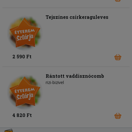
Tejszínes csirkeraguleves
2 590 Ft
Rántott vaddisznócomb
rizi-bizivel
4 820 Ft