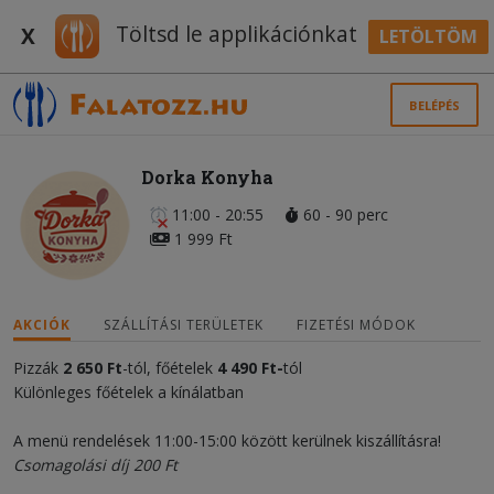
Töltsd le applikációnkat
X
LETÖLTÖM
BELÉPÉS
Dorka Konyha
11:00 - 20:55
60 - 90 perc
1 999 Ft
AKCIÓK
SZÁLLÍTÁSI TERÜLETEK
FIZETÉSI MÓDOK
Pizzák
2 650 Ft
-tól, főételek
4 490 Ft-
tól
Különleges főételek a kínálatban
A menü rendelések 11:00-15:00 között kerülnek kiszállításra!
Csomagolási díj 200 Ft