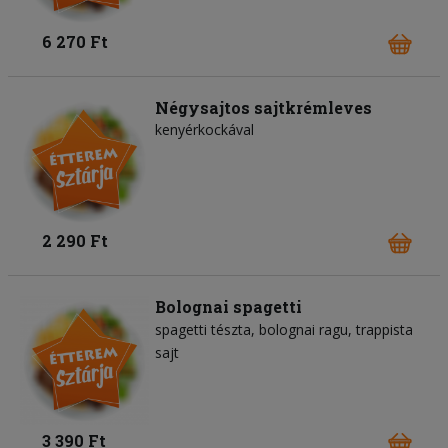
6 270 Ft
Négysajtos sajtkrémleves
kenyérkockával
2 290 Ft
Bolognai spagetti
spagetti tészta
bolognai ragu
trappista
sajt
3 390 Ft