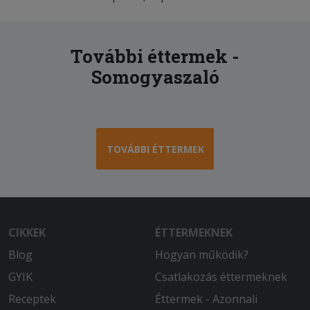
További éttermek -
Somogyaszaló
TOVÁBBI ÉTTERMEK
CIKKEK
ÉTTERMEKNEK
Blog
Hogyan működik?
GYIK
Csatlakozás éttermeknek
Receptek
Éttermek - Azonnali