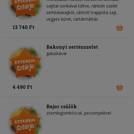
sajttal-sonkával töltve, rántott szelet
sertéskarajból, rántott trappista sajt,
vegyes köret, tartármártás
13 740 Ft
Bakonyi sertésszelet
galuskával
4 490 Ft
Bajor csülök
zsemlegombóccal, pecsenyelével