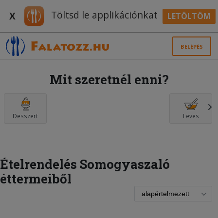
Töltsd le applikációnkat
X
LETÖLTÖM
BELÉPÉS
Mit szeretnél enni?
Desszert
Leves
Ételrendelés Somogyaszaló
éttermeiből