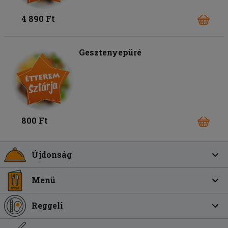
4 890 Ft
Gesztenyepüré
800 Ft
Újdonság
Menü
Reggeli