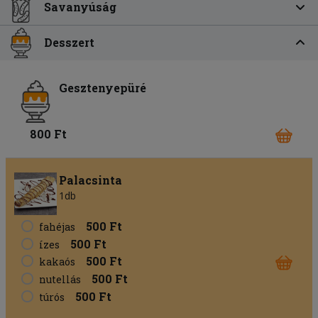
Savanyúság
Desszert
Gesztenyepüré
800 Ft
Palacsinta
1db
500 Ft
fahéjas
500 Ft
ízes
500 Ft
kakaós
500 Ft
nutellás
500 Ft
túrós