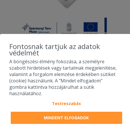
Fontosnak tartjuk az adatok
védelmét
A böngészési élmény fokozása, a személyre
2010-2026 Copyright - Falatozz.hu - Diston-line Kft.
szabott hirdetések vagy tartalmak megjelenítése,
valamint a forgalom elemzése érdekében sütiket
Pizza, gyros, hamburger, menük kedvező áron, egy helyen az összes
(cookie) használunk. A "Mindet elfogadom"
étterem ajánlata.
gombra kattintva hozzájárulhat a sütik
használatához.
Testreszabás
MINDENT ELFOGADOK