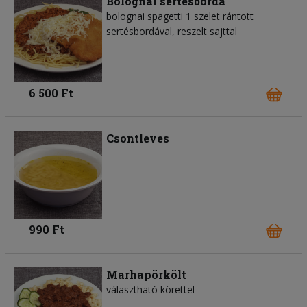
Bolognai sertésborda
bolognai spagetti 1 szelet rántott
sertésbordával, reszelt sajttal
6 500 Ft
Csontleves
990 Ft
Marhapörkölt
választható körettel