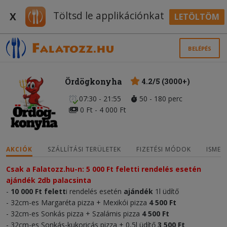
Töltsd le applikációnkat
X
LETÖLTÖM
BELÉPÉS
Ördögkonyha
4.2/5 (3000+)
07:30 - 21:55
50 - 180 perc
0 Ft - 4 000 Ft
AKCIÓK
SZÁLLÍTÁSI TERÜLETEK
FIZETÉSI MÓDOK
ISMER
Csak a Falatozz.hu-n: 5 000 Ft feletti rendelés esetén
ajándék 2db palacsinta
-
10 000 Ft felett
i rendelés esetén
ajándék
1l üdítő
- 32cm-es Margaréta pizza + Mexikói pizza
4 500 Ft
- 32cm-es Sonkás pizza + Szalámis pizza
4 500 Ft
- 32cm-es Sonkás-kukoricás pizza + 0,5l üdítő
3 500 Ft