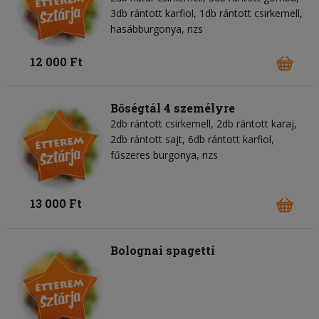
3db rántott karfiol, 1db rántott csirkemell,
hasábburgonya, rizs
12 000 Ft
Bőségtál 4 személyre
2db rántott csirkemell, 2db rántott karaj,
2db rántott sajt, 6db rántott karfiol,
fűszeres burgonya, rizs
13 000 Ft
Bolognai spagetti