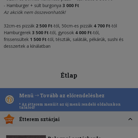
- Hamburger + sült burgonya
3 000 Ft
Az akciók nem összevonhatók!
32cm-es pizzák
2 500 Ft
-tól, 50cm-es pizzák
4 700 Ft
-tól
Hamburgerek
3 500
Ft
-tól, gyrosok
4 000
Ft
-tól,
frissensültek
1 500 F
t
-tól, tészták, saláták, pékárúk, sushi és
desszertek a kínálatban
Étlap
Menü
Tovább az előrendeléshez
* Az étterem menüit az új menü rendelő oldalunkon
találod!
Étterem sztárjai