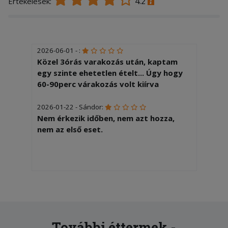
4.2
Értékelések:
2026-06-01 - :
Közel 3órás varakozás után, kaptam
egy szinte ehetetlen ételt... Úgy hogy
60-90perc várakozás volt kiírva
2026-01-22 - Sándor:
Nem érkezik időben, nem azt hozza,
nem az első eset.
További éttermek -