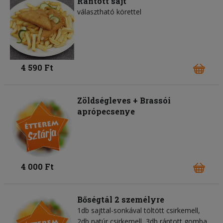
Rántott sajt
választható körettel
4 590 Ft
Zöldségleves + Brassói
aprópecsenye
4 000 Ft
Bőségtál 2 személyre
1db sajttal-sonkával töltött csirkemell,
2db natúr csirkemell, 3db rántott gomba,