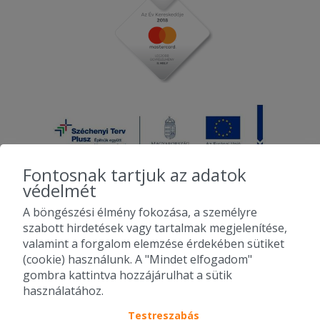
Fontosnak tartjuk az adatok
védelmét
A böngészési élmény fokozása, a személyre
2010-2026 Copyright - Falatozz.hu - Diston-line Kft.
szabott hirdetések vagy tartalmak megjelenítése,
valamint a forgalom elemzése érdekében sütiket
Pizza, gyros, hamburger, menük kedvező áron, egy helyen az összes
(cookie) használunk. A "Mindet elfogadom"
étterem ajánlata.
gombra kattintva hozzájárulhat a sütik
használatához.
Testreszabás