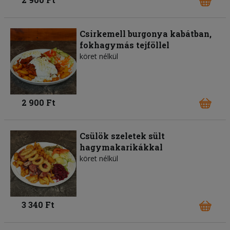
Csirkemell burgonya kabátban,
fokhagymás tejföllel
köret nélkül
2 900 Ft
Csülök szeletek sült
hagymakarikákkal
köret nélkül
3 340 Ft