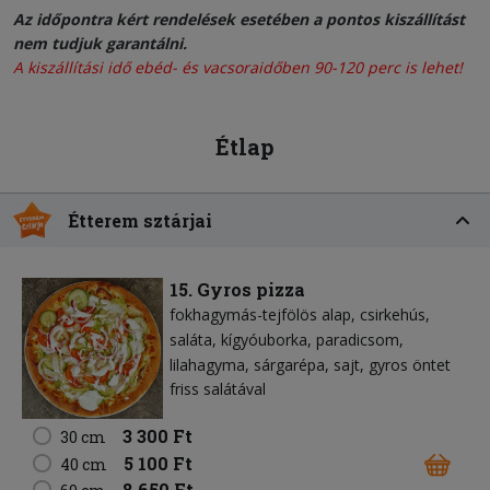
Az időpontra kért rendelések esetében a pontos kiszállítást
nem tudjuk garantálni.
A kiszállítási idő ebéd- és vacsoraidőben 90-120 perc is lehet!
Étlap
Étterem sztárjai
15. Gyros pizza
fokhagymás-tejfölös alap
csirkehús
saláta
kígyóuborka
paradicsom
lilahagyma
sárgarépa
sajt
gyros öntet
friss salátával
3 300 Ft
30 cm
5 100 Ft
40 cm
8 650 Ft