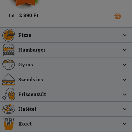
2 890 Ft
tál
Pizza
Hamburger
Gyros
Szendvics
Frissensült
Halétel
Köret