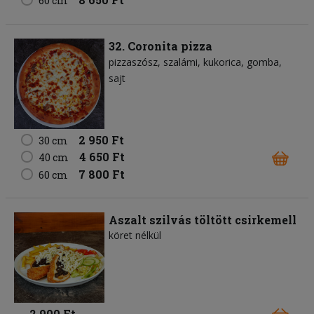
60 cm
32. Coronita pizza
pizzaszósz
szalámi
kukorica
gomba
sajt
2 950 Ft
30 cm
4 650 Ft
40 cm
7 800 Ft
60 cm
Aszalt szilvás töltött csirkemell
köret nélkül
2 900 Ft