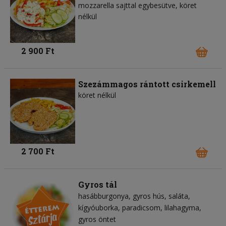
mozzarella sajttal egybesütve, köret
nélkül
2 900 Ft
Szezámmagos rántott csirkemell
köret nélkül
2 700 Ft
Gyros tál
hasábburgonya
gyros hús
saláta
kígyóuborka
paradicsom
lilahagyma
gyros öntet