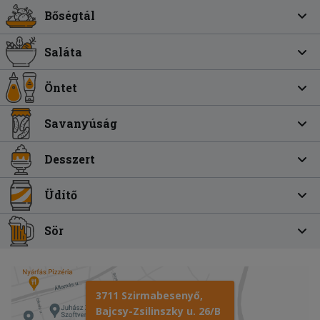
Bőségtál
Saláta
Öntet
Savanyúság
Desszert
Üdítő
Sör
3711 Szirmabesenyő,
Bajcsy-Zsilinszky u. 26/B