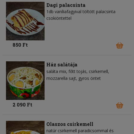
Dagi palacsinta
1db vaníliafagyival töltött palacsinta
csokiöntettel
850 Ft
Ház salátája
saláta mix
főtt tojás
csirkemell
mozzarella sajt
gyros öntet
2 090 Ft
Olaszos csirkemell
natúr csirkemell paradicsommal és