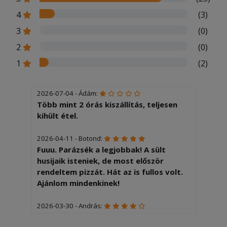
4
(3)
3
(0)
2
(0)
1
(2)
2026-07-04 - Ádám:
Több mint 2 órás kiszállítás, teljesen
kihült étel.
2026-04-11 - Botond:
Fuuu. Parázsék a legjobbak! A sült
husijaik isteniek, de most először
rendeltem pizzát. Hát az is fullos volt.
Ajánlom mindenkinek!
2026-03-30 - András:
Köszönjük!