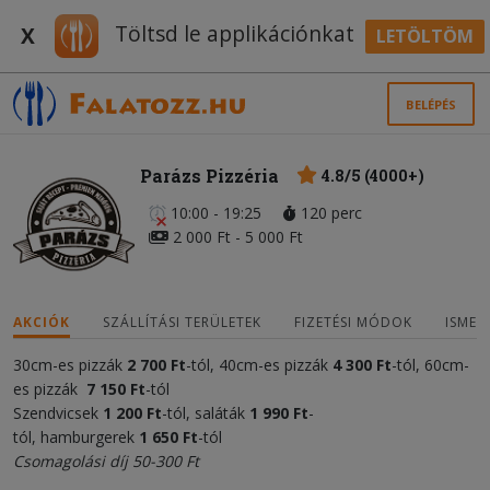
Töltsd le applikációnkat
X
LETÖLTÖM
BELÉPÉS
Parázs Pizzéria
4.8/5 (4000+)
10:00 - 19:25
120 perc
2 000 Ft - 5 000 Ft
AKCIÓK
SZÁLLÍTÁSI TERÜLETEK
FIZETÉSI MÓDOK
ISMER
30cm-es pizzák
2 700 Ft
-tól, 40cm-es pizzák
4 300
Ft
-tól, 60cm-
es pizzák
7 150 Ft
-tól
Szendvicsek
1 20
0
Ft
-tól, saláták
1 990 Ft
-
tól, hamburgerek
1 650 Ft
-tól
Csomagolási díj 50-300 Ft