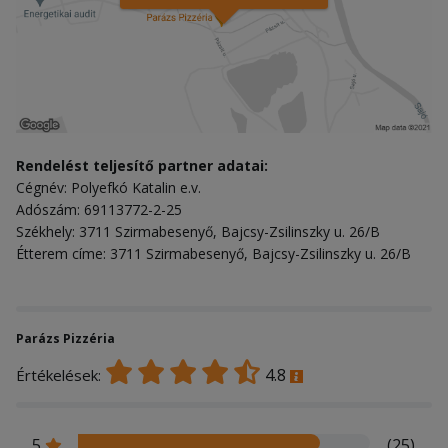
Rendelést teljesítő partner adatai:
Cégnév: Polyefkó Katalin e.v.
Adószám: 69113772-2-25
Székhely: 3711 Szirmabesenyő, Bajcsy-Zsilinszky u. 26/B
Étterem címe: 3711 Szirmabesenyő, Bajcsy-Zsilinszky u. 26/B
Parázs Pizzéria
4.8
Értékelések:
5
(25)