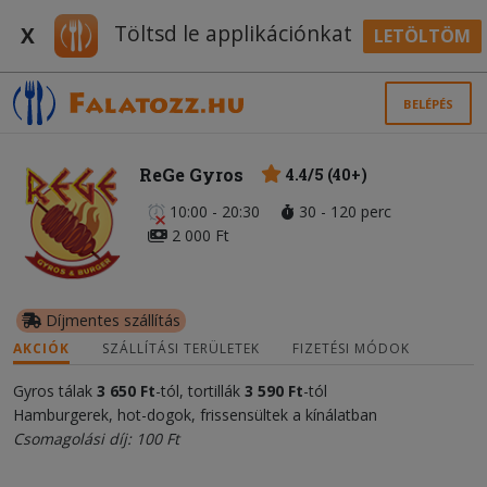
Töltsd le applikációnkat
X
LETÖLTÖM
BELÉPÉS
ReGe Gyros
4.4/5 (40+)
10:00 - 20:30
30 - 120 perc
2 000 Ft
Díjmentes szállítás
AKCIÓK
SZÁLLÍTÁSI TERÜLETEK
FIZETÉSI MÓDOK
Gyros tálak
3 650 Ft
-tól, tortillák
3 590 Ft
-tól
Hamburgerek, hot-dogok, frissensültek a kínálatban
Csomagolási díj: 100 Ft