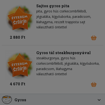
Sajtos gyros pita
pita
gyros hús csirkecombfiléből
jégsaláta
kígyóuborka
paradicsom
lilahagyma
reszelt trappista sajt
választható öntettel
2 880 Ft
Gyros tál steakburgonyával
steakburgonya
gyros hús
csirkecombfiléből
jégsaláta
kígyóuborka
paradicsom
lilahagyma
választható öntettel
4 670 Ft
Gyros