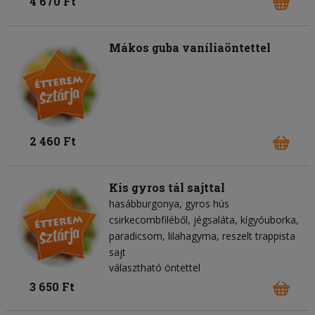
4 670 Ft
Mákos guba vaníliaöntettel
2 460 Ft
Kis gyros tál sajttal
hasábburgonya
gyros hús
csirkecombfiléből
jégsaláta
kígyóuborka
paradicsom
lilahagyma
reszelt trappista
sajt
választható öntettel
3 650 Ft