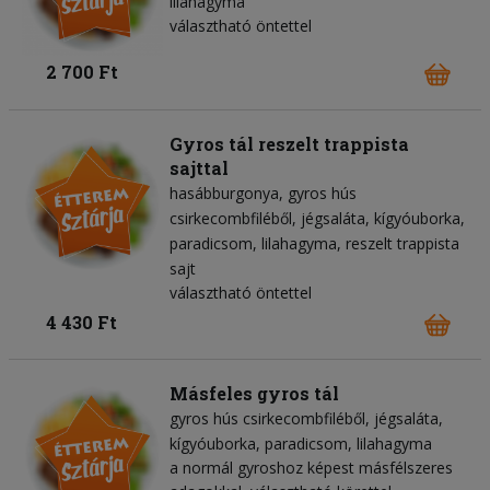
lilahagyma
választható öntettel
2 700 Ft
Gyros tál reszelt trappista
sajttal
hasábburgonya
gyros hús
csirkecombfiléből
jégsaláta
kígyóuborka
paradicsom
lilahagyma
reszelt trappista
sajt
választható öntettel
4 430 Ft
Másfeles gyros tál
gyros hús csirkecombfiléből
jégsaláta
kígyóuborka
paradicsom
lilahagyma
a normál gyroshoz képest másfélszeres