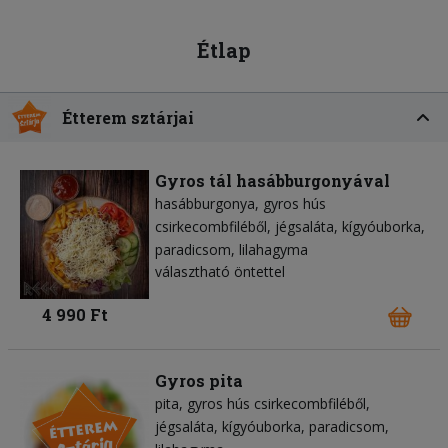
Étlap
Étterem sztárjai
Gyros tál hasábburgonyával
hasábburgonya
gyros hús
csirkecombfiléből
jégsaláta
kígyóuborka
paradicsom
lilahagyma
választható öntettel
4 990 Ft
Gyros pita
pita
gyros hús csirkecombfiléből
jégsaláta
kígyóuborka
paradicsom