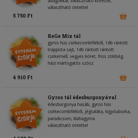
adagokkal, választható körettel,
választható öntettel
5 750 Ft
ReGe Mix tál
gyros hús csirkecombfiléből, 1db rántott
trappista sajt, 1db rántott rántott
csirkemell, vegyes köret, friss zöldség,
házi mártogatós szósz
4 910 Ft
Gyros tál édesburgonyával
édesburgonya hasáb
gyros hús
csirkecombfiléből
jégsaláta
kígyóuborka
paradicsom
lilahagyma
választható öntettel