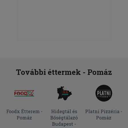
További éttermek - Pomáz
Foodx Étterem -
Hidegtál és
Platni Pizzéria -
Pomáz
Bőségtálazó
Pomáz
Budapest -