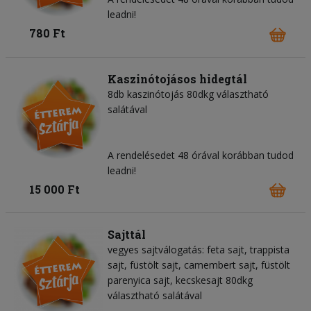
leadni!
780 Ft
Kaszinótojásos hidegtál
8db kaszinótojás 80dkg választható
salátával
A rendelésedet 48 órával korábban tudod
leadni!
15 000 Ft
Sajttál
vegyes sajtválogatás: feta sajt, trappista
sajt, füstölt sajt, camembert sajt, füstölt
parenyica sajt, kecskesajt 80dkg
választható salátával