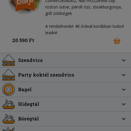
cserkészkolbász, 4db mozzarella sajt
roston sütve, párolt rizs, steakburgonya,
grill zöldségek
A rendelésedet 48 órával korábban tudod
leadni!
20 590 Ft
Szendvics
Party koktél szendvics
Bagel
Hidegtál
Bőségtál