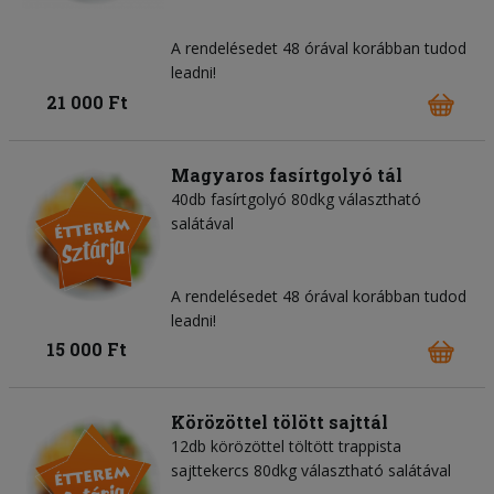
A rendelésedet 48 órával korábban tudod
leadni!
21 000 Ft
Magyaros fasírtgolyó tál
40db fasírtgolyó 80dkg választható
salátával
A rendelésedet 48 órával korábban tudod
leadni!
15 000 Ft
Körözöttel tölött sajttál
12db körözöttel töltött trappista
sajttekercs 80dkg választható salátával