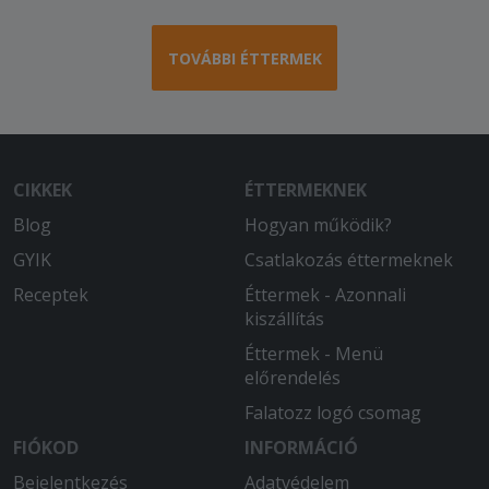
TOVÁBBI ÉTTERMEK
CIKKEK
ÉTTERMEKNEK
Blog
Hogyan működik?
GYIK
Csatlakozás éttermeknek
Receptek
Éttermek - Azonnali
kiszállítás
Éttermek - Menü
előrendelés
Falatozz logó csomag
FIÓKOD
INFORMÁCIÓ
Bejelentkezés
Adatvédelem