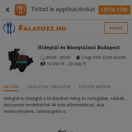
Töltsd le applikációnkat
X
LETÖLTÖM
BELÉPÉS
Hidegtál és Bőségtálazó Budapest
00:00 - 00:00
2 nap 9:00-22:00 között
10 000 Ft - 20 000 Ft
AKCIÓK
SZÁLLÍTÁSI TERÜLETEK
FIZETÉSI MÓDOK
Hidegtál és bőségtál a kínálatában hideg-és melegtálak, saláták,
desszertek rendelhetőek 48 órás előrendeléssel, akár
rendezvényekre, catheringekre is