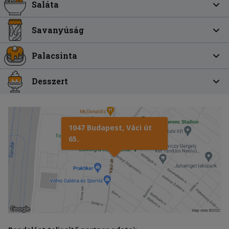
Saláta
Savanyúság
Palacsinta
Desszert
1047 Budapest, Váci út
65.