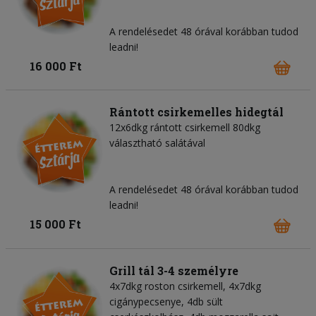
A rendelésedet 48 órával korábban tudod
leadni!
16 000 Ft
Rántott csirkemelles hidegtál
12x6dkg rántott csirkemell 80dkg
választható salátával
A rendelésedet 48 órával korábban tudod
leadni!
15 000 Ft
Grill tál 3-4 személyre
4x7dkg roston csirkemell, 4x7dkg
cigánypecsenye, 4db sült