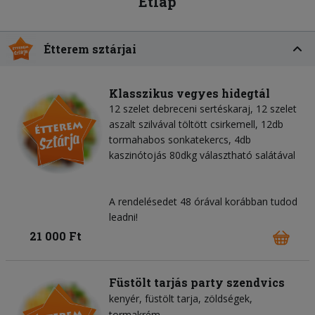
Étlap
Étterem sztárjai
Klasszikus vegyes hidegtál
12 szelet debreceni sertéskaraj, 12 szelet
aszalt szilvával töltött csirkemell, 12db
tormahabos sonkatekercs, 4db
kaszinótojás 80dkg választható salátával
A rendelésedet 48 órával korábban tudod
leadni!
21 000 Ft
Füstölt tarjás party szendvics
kenyér
füstölt tarja
zöldségek
tormakrém