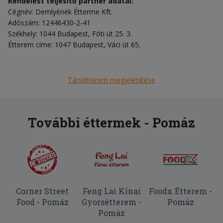
Rendelést teljesítő partner adatai:
Cégnév: Demlyénék Étterme Kft.
Adószám: 12446430-2-41
Székhely: 1044 Budapest, Fóti út 25. 3.
Étterem címe: 1047 Budapest, Váci út 65.
Társétterem megjelenítése
További éttermek - Pomáz
Corner Street
Feng Lai Kínai
Foodx Étterem -
Food - Pomáz
Gyorsétterem -
Pomáz
Pomáz