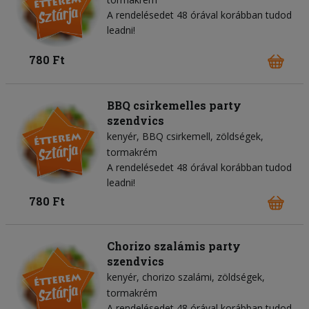
A rendelésedet 48 órával korábban tudod
leadni!
780 Ft
BBQ csirkemelles party
szendvics
kenyér
BBQ csirkemell
zöldségek
tormakrém
A rendelésedet 48 órával korábban tudod
leadni!
780 Ft
Chorizo szalámis party
szendvics
kenyér
chorizo szalámi
zöldségek
tormakrém
A rendelésedet 48 órával korábban tudod