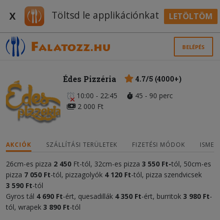
Töltsd le applikációnkat
X
LETÖLTÖM
BELÉPÉS
Édes Pizzéria
4.7/5 (4000+)
10:00 - 22:45
45 - 90 perc
2 000 Ft
AKCIÓK
SZÁLLÍTÁSI TERÜLETEK
FIZETÉSI MÓDOK
ISMER
26cm-es pizza
2 450
Ft-tól, 32cm-es pizza
3 55
0 Ft-
tól, 50cm-es
pizza
7 050
Ft
-tól, pizzagolyók
4
120 Ft
-tól, pizza szendvicsek
3
590 Ft
-tól
Gyros tál
4 690 Ft
-ért, quesadillák
4
35
0 Ft
-ért, burritok
3 980 Ft
-
tól, wrapek
3 890 Ft
-tól