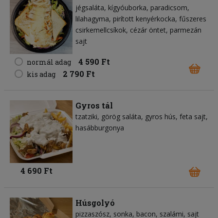
jégsaláta
kígyóuborka
paradicsom
lilahagyma
pirított kenyérkocka
fűszeres
csirkemellcsíkok
cézár öntet
parmezán
sajt
4 590 Ft
normál adag
2 790 Ft
kis adag
Gyros tál
tzatziki
görög saláta
gyros hús
feta sajt
hasábburgonya
4 690 Ft
Húsgolyó
pizzaszósz
sonka
bacon
szalámi
sajt