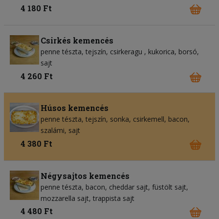
4 180 Ft
Csirkés kemencés
penne tészta
tejszín
csirkeragu
kukorica
borsó
sajt
4 260 Ft
Húsos kemencés
penne tészta
tejszín
sonka
csirkemell
bacon
szalámi
sajt
4 380 Ft
Négysajtos kemencés
penne tészta
bacon
cheddar sajt
füstölt sajt
mozzarella sajt
trappista sajt
4 480 Ft