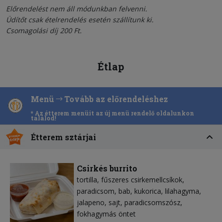
Előrendelést nem áll módunkban felvenni.
Üdítőt csak ételrendelés esetén szállítunk ki.
Csomagolási díj 200 Ft.
Étlap
Menü
Tovább az előrendeléshez
* Az étterem menüit az új menü rendelő oldalunkon
találod!
Étterem sztárjai
Csirkés burrito
tortilla
fűszeres csirkemellcsíkok
paradicsom
bab
kukorica
lilahagyma
jalapeno
sajt
paradicsomszósz
fokhagymás öntet