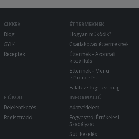
2026-02-21 - Alex:
Az étterem a kiszállìtásnál elrontotta a
rendelésünket. Egy jó pizzát és egy
CIKKEK
ÉTTERMEKNEK
rossz pizzát kaptunk. Utólag meg
Blog
Hogyan működik?
kaptuk a jót, de addigra már kihült.
GYIK
Csatlakozás éttermeknek
2026-02-15 - Imre:
Receptek
Éttermek - Azonnali
Teljesen rendben volt.
kiszállítás
2026-02-07 - Anna:
Éttermek - Menü
Többször rendeltem régebben is az
előrendelés
étteremből. Mindig elégedett voltam.
Falatozz logó csomag
2026-01-24 - Milán:
FIÓKOD
INFORMÁCIÓ
D
Bejelentkezés
Adatvédelem
Regisztráció
Fogyasztói Értékelési
2026-01-13 - Gál:
Szabályzat
Nagyon elégedett voltam! Gyors
kiszállítás!
Süti kezelés