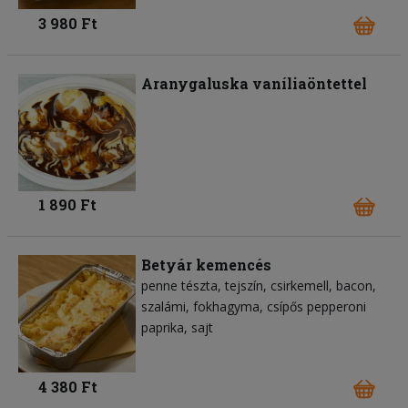
3 980 Ft
Aranygaluska vaníliaöntettel
1 890 Ft
Betyár kemencés
penne tészta
tejszín
csirkemell
bacon
szalámi
fokhagyma
csípős pepperoni
paprika
sajt
4 380 Ft