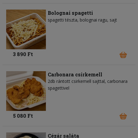
Bolognai spagetti
spagetti tészta
bolognai ragu
sajt
3 890 Ft
Carbonara csirkemell
2db rántott csirkemell sajttal, carbonara
spagettivel
5 080 Ft
Cézár saláta