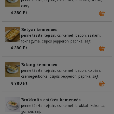
curry
4 380 Ft
Betyár kemencés
penne tészta
tejszín
csirkemell
bacon
szalámi
fokhagyma
csípős pepperoni paprika
sajt
4 380 Ft
Bitang kemencés
penne tészta
tejszín
csirkemell
bacon
kolbász
csemegeuborka
csípős pepperoni paprika
sajt
4 780 Ft
Brokkolis-csirkés kemencés
penne tészta
tejszín
csirkemell
brokkoli
kukorica
gomba
sajt