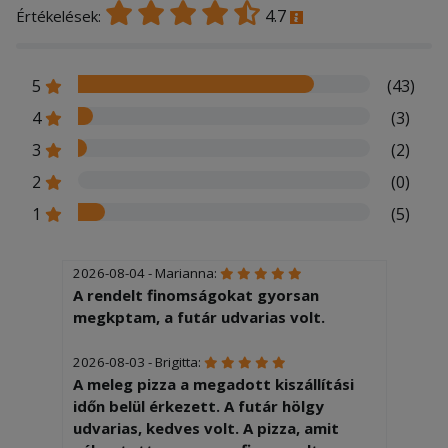
4.7
Értékelések:
5
(43)
4
(3)
3
(2)
2
(0)
1
(5)
2026-08-04 - Marianna:
A rendelt finomságokat gyorsan
megkptam, a futár udvarias volt.
2026-08-03 - Brigitta:
A meleg pizza a megadott kiszállítási
időn belül érkezett. A futár hölgy
udvarias, kedves volt. A pizza, amit