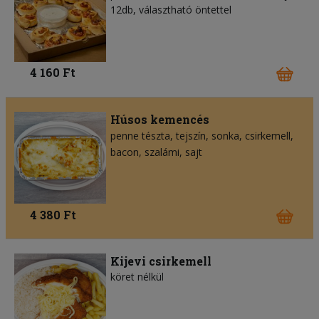
12db, választható öntettel
4 160 Ft
Húsos kemencés
penne tészta
tejszín
sonka
csirkemell
bacon
szalámi
sajt
4 380 Ft
Kijevi csirkemell
köret nélkül