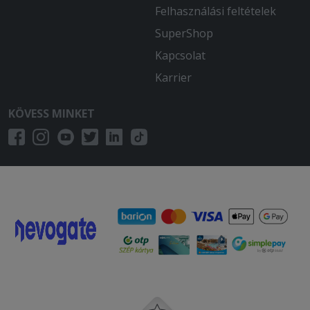
Felhasználási feltételek
2026-01-04 - Milán:
tökéletes D
SuperShop
Kapcsolat
2025-12-08 - :
Egész jó talán kicsit túl van kloffolva a
Karrier
hús,de minden oké
KÖVESS MINKET
2025-10-04 - Marianna:
Az étel finom volt. Egy hibája, hogy már
kihűlt, mire ideért.
2025-08-01 - Róbert:
Nagyon finom volt jo laktatos
2025-07-27 - Hightower:
80 perc alatt ért ki alig langyosan, ez
egy kis varos.. hat nem kell a futarnak a
jo jatt?
2025-06-15 - Tamás: