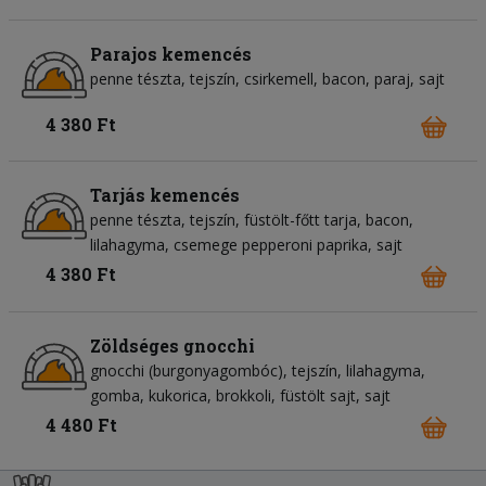
Parajos kemencés
penne tészta
tejszín
csirkemell
bacon
paraj
sajt
4 380 Ft
Tarjás kemencés
penne tészta
tejszín
füstölt-főtt tarja
bacon
lilahagyma
csemege pepperoni paprika
sajt
4 380 Ft
Zöldséges gnocchi
gnocchi (burgonyagombóc)
tejszín
lilahagyma
gomba
kukorica
brokkoli
füstölt sajt
sajt
4 480 Ft