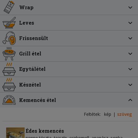
Wrap
Leves
Frissensült
Grill étel
Egytálétel
Készétel
Kemencés étel
Feltétek:
kép
szöveg
Édes kemencés
penne tészta
tejszín
csirkemell
ananász
sonka