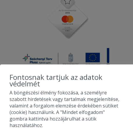
Szállítási idő több mint másfél óra volt,
amúgy ízlett.
2025-06-10 - sylvia:
Köszönöm a gyors kiszállitást.
Fontosnak tartjuk az adatok
védelmét
A böngészési élmény fokozása, a személyre
2010-2026 Copyright - Falatozz.hu - Diston-line Kft.
szabott hirdetések vagy tartalmak megjelenítése,
valamint a forgalom elemzése érdekében sütiket
Pizza, gyros, hamburger, menük kedvező áron, egy helyen az összes
(cookie) használunk. A "Mindet elfogadom"
étterem ajánlata.
gombra kattintva hozzájárulhat a sütik
használatához.