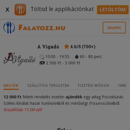
Töltsd le applikációnkat
X
LETÖLTÖM
BELÉPÉS
A Vigadó
4.6/5 (700+)
10:00 - 19:55
60 - 80 perc
2 500 Ft - 5 000 Ft
AKCIÓK
SZÁLLÍTÁSI TERÜLETEK
FIZETÉSI MÓDOK
ISMER
12 000 Ft
feletti rendelés esetén
ajándék
egy adag Pocoktúrás
Széles kínálat hazai
halételek
ből és minőségi
frissensültek
ből.
Kiszállítás 11:00-tól!