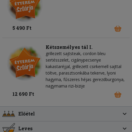
5 490 Ft
Kétszemélyes tál I.
grillezett sajtsteak, cordon bleu
sertésszelet, cigánypecsenye
kakastaréjjal, grillezett csirkemell sajttal
töltve, parasztsonkába tekerve, lyoni
hagyma, fűszeres héjas gerezdburgonya,
nagymama rizi-bizije
12 690 Ft
Előétel
Leves