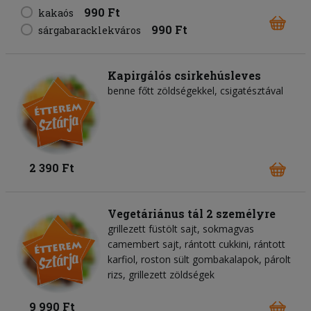
990 Ft
kakaós
990 Ft
sárgabaracklekváros
Kapirgálós csirkehúsleves
benne főtt zöldségekkel, csigatésztával
2 390 Ft
Vegetáriánus tál 2 személyre
grillezett füstölt sajt, sokmagvas
camembert sajt, rántott cukkini, rántott
karfiol, roston sült gombakalapok, párolt
rizs, grillezett zöldségek
9 990 Ft