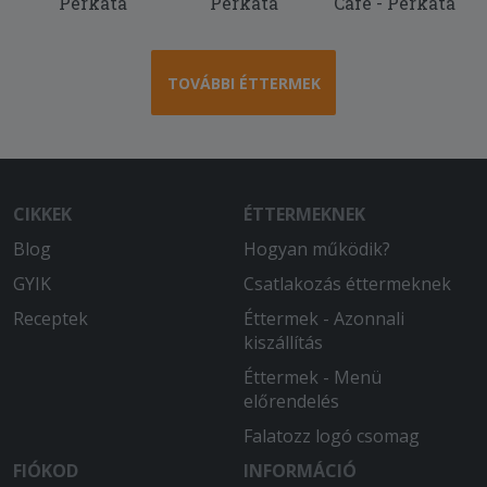
Perkáta
Perkáta
Cafe - Perkáta
TOVÁBBI ÉTTERMEK
CIKKEK
ÉTTERMEKNEK
Blog
Hogyan működik?
GYIK
Csatlakozás éttermeknek
Receptek
Éttermek - Azonnali
kiszállítás
Éttermek - Menü
előrendelés
Falatozz logó csomag
FIÓKOD
INFORMÁCIÓ