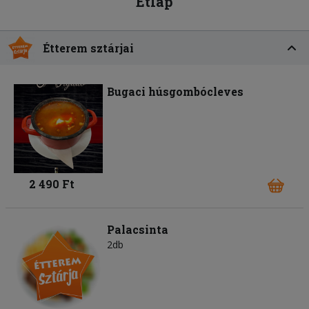
Étlap
Étterem sztárjai
Bugaci húsgombócleves
2 490 Ft
Palacsinta
2db