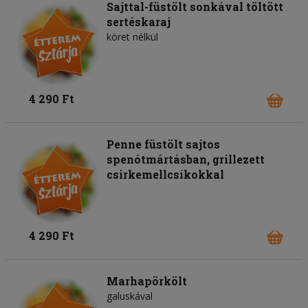
Sajttal-füstölt sonkával töltött
sertéskaraj
köret nélkül
4 290 Ft
Penne füstölt sajtos
spenótmártásban, grillezett
csirkemellcsíkokkal
4 290 Ft
Marhapörkölt
galuskával