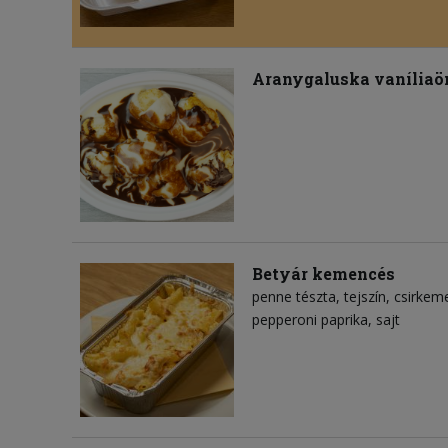
Aranygaluska vaníliaön
Betyár kemencés
penne tészta
tejszín
csirkeme
pepperoni paprika
sajt