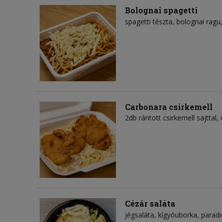
Bolognai spagetti
spagetti tészta
bolognai ragu
Carbonara csirkemell
2db rántott csirkemell sajttal,
Cézár saláta
jégsaláta
kígyóuborka
parad