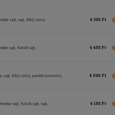
4 350 Ft
eddar sajt
sajt
BBQ szósz
4 450 Ft
ddar sajt
füstölt sajt
4 090 Ft
a
sajt
BBQ szósz
paradicsomszósz
4 150 Ft
heddar sajt
füstölt sajt
sajt