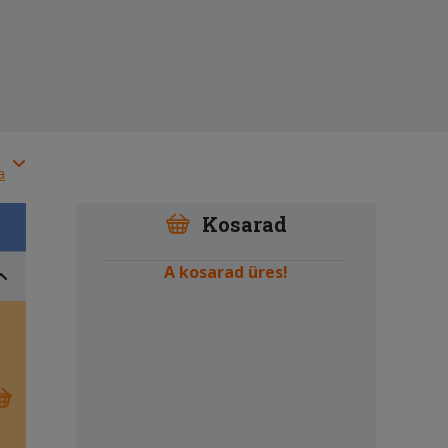
a
Kosarad
A kosarad üres!