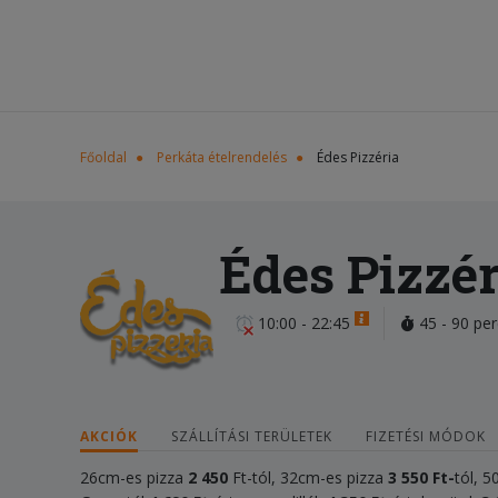
Főoldal
Perkáta ételrendelés
Édes Pizzéria
Édes Pizzér
10:00 - 22:45
45 - 90 per
AKCIÓK
SZÁLLÍTÁSI TERÜLETEK
FIZETÉSI MÓDOK
26cm-es pizza
2 450
Ft-tól, 32cm-es pizza
3 55
0 Ft-
tól, 