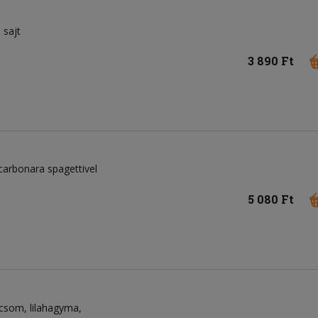
sajt
3 890 Ft
 carbonara spagettivel
5 080 Ft
icsom
lilahagyma