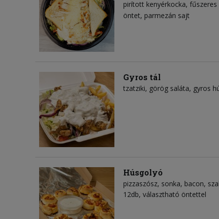
pirított kenyérkocka
fűszeres 
öntet
parmezán sajt
Gyros tál
tzatziki
görög saláta
gyros h
Húsgolyó
pizzaszósz
sonka
bacon
sza
12db, választható öntettel