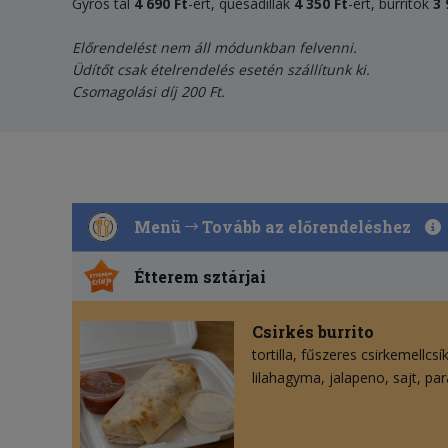
Gyros tál
4 690 Ft
-ért, quesadillák
4
35
0 Ft
-ért, burritok
3 
Előrendelést nem áll módunkban felvenni.
Üdítőt csak ételrendelés esetén szállítunk ki.
Csomagolási díj 200 Ft.
Menü
Tovább az előrendeléshez
Étterem sztárjai
Csirkés burrito
tortilla
fűszeres csirkemellcsí
lilahagyma
jalapeno
sajt
par