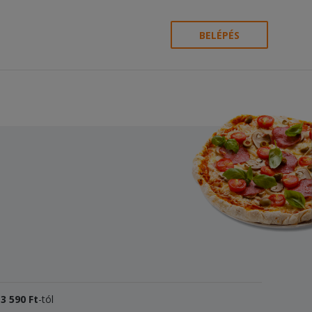
BELÉPÉS
k
3
590 Ft
-tól