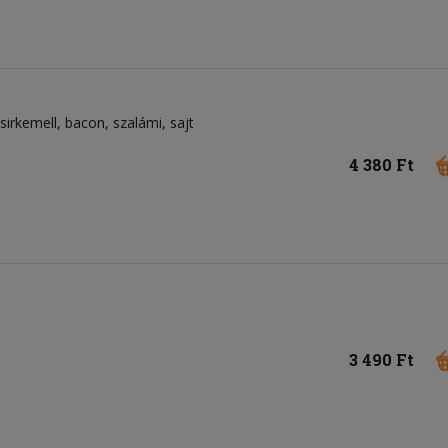
sirkemell
bacon
szalámi
sajt
4 380 Ft
3 490 Ft