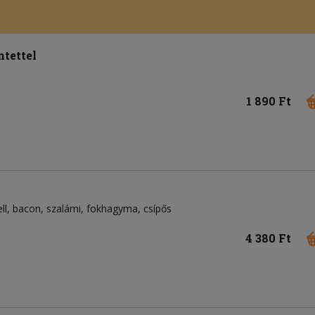
tettel
1 890 Ft
ll
bacon
szalámi
fokhagyma
csípős
4 380 Ft