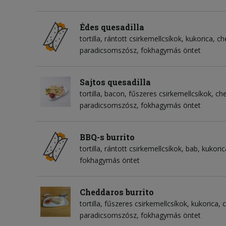
Édes quesadilla
tortilla
rántott csirkemellcsíkok
kukorica
ch
paradicsomszósz
fokhagymás öntet
Sajtos quesadilla
tortilla
bacon
fűszeres csirkemellcsíkok
che
paradicsomszósz
fokhagymás öntet
BBQ-s burrito
tortilla
rántott csirkemellcsíkok
bab
kukoric
fokhagymás öntet
Cheddaros burrito
tortilla
fűszeres csirkemellcsíkok
kukorica
c
paradicsomszósz
fokhagymás öntet