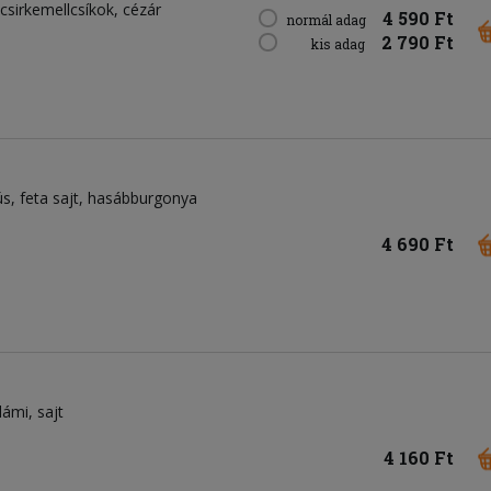
csirkemellcsíkok
cézár
4 590 Ft
normál adag
2 790 Ft
kis adag
ús
feta sajt
hasábburgonya
4 690 Ft
lámi
sajt
4 160 Ft