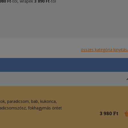
980 Ft
-tól, wrapek
3 890 Ft
-tól
összes kategória kinyitás
kok
paradicsom
bab
kukorica
adicsomszósz
fokhagymás öntet
3 980 Ft