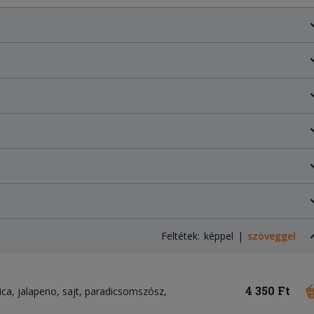
Feltétek:
képpel
szöveggel
4 350 Ft
ica
jalapeno
sajt
paradicsomszósz