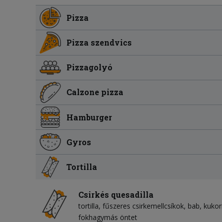
Pizza
Pizza szendvics
Pizzagolyó
Calzone pizza
Hamburger
Gyros
Tortilla
Csirkés quesadilla
tortilla
fűszeres csirkemellcsíkok
bab
kukor
fokhagymás öntet