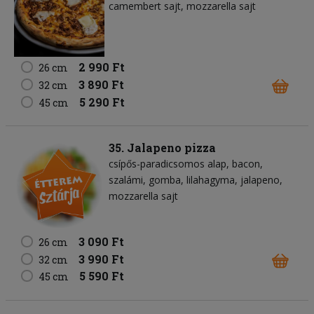
camembert sajt
mozzarella sajt
2 990 Ft
26 cm
3 890 Ft
32 cm
5 290 Ft
45 cm
35. Jalapeno pizza
csípős-paradicsomos alap
bacon
szalámi
gomba
lilahagyma
jalapeno
mozzarella sajt
3 090 Ft
26 cm
3 990 Ft
32 cm
5 590 Ft
45 cm