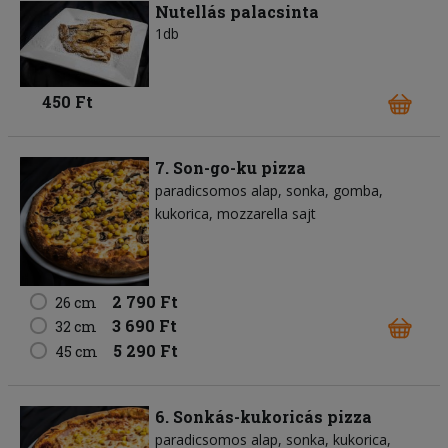
Nutellás palacsinta
1db
450 Ft
7. Son-go-ku pizza
paradicsomos alap
sonka
gomba
kukorica
mozzarella sajt
2 790 Ft
26 cm
3 690 Ft
32 cm
5 290 Ft
45 cm
6. Sonkás-kukoricás pizza
paradicsomos alap
sonka
kukorica