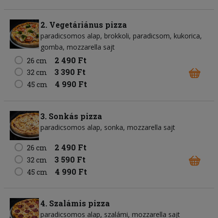
2. Vegetáriánus pizza
paradicsomos alap
brokkoli
paradicsom
kukorica
gomba
mozzarella sajt
2 490 Ft
26 cm
3 390 Ft
32 cm
4 990 Ft
45 cm
3. Sonkás pizza
paradicsomos alap
sonka
mozzarella sajt
2 490 Ft
26 cm
3 590 Ft
32 cm
4 990 Ft
45 cm
4. Szalámis pizza
paradicsomos alap
szalámi
mozzarella sajt