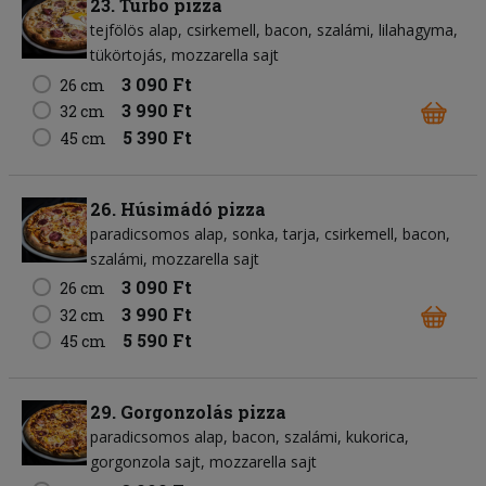
23. Turbó pizza
tejfölös alap
csirkemell
bacon
szalámi
lilahagyma
tükörtojás
mozzarella sajt
3 090 Ft
26 cm
3 990 Ft
32 cm
5 390 Ft
45 cm
26. Húsimádó pizza
paradicsomos alap
sonka
tarja
csirkemell
bacon
szalámi
mozzarella sajt
3 090 Ft
26 cm
3 990 Ft
32 cm
5 590 Ft
45 cm
29. Gorgonzolás pizza
paradicsomos alap
bacon
szalámi
kukorica
gorgonzola sajt
mozzarella sajt