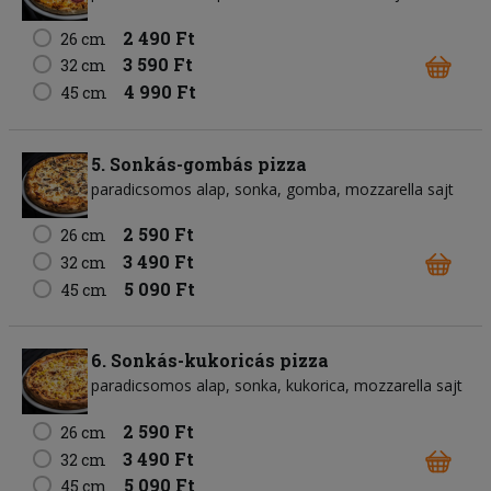
2 490 Ft
26 cm
3 590 Ft
32 cm
4 990 Ft
45 cm
5. Sonkás-gombás pizza
paradicsomos alap
sonka
gomba
mozzarella sajt
2 590 Ft
26 cm
3 490 Ft
32 cm
5 090 Ft
45 cm
6. Sonkás-kukoricás pizza
paradicsomos alap
sonka
kukorica
mozzarella sajt
2 590 Ft
26 cm
3 490 Ft
32 cm
5 090 Ft
45 cm