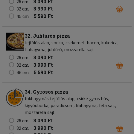
3 090 Ft
26 cm
3 990 Ft
32 cm
5 590 Ft
45 cm
32. Juhtúrós pizza
tejfölös alap
sonka
csirkemell
bacon
kukorica
lilahagyma
juhtúró
mozzarella sajt
3 090 Ft
26 cm
3 990 Ft
32 cm
5 590 Ft
45 cm
34. Gyrosos pizza
fokhagymás-tejfölös alap
csirke gyros hús
kígyóuborka
paradicsom
lilahagyma
feta sajt
mozzarella sajt
3 090 Ft
26 cm
3 990 Ft
32 cm