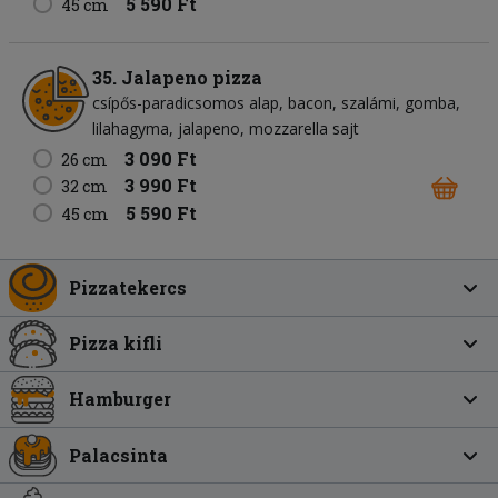
5 590 Ft
45 cm
35. Jalapeno pizza
csípős-paradicsomos alap
bacon
szalámi
gomba
lilahagyma
jalapeno
mozzarella sajt
3 090 Ft
26 cm
3 990 Ft
32 cm
5 590 Ft
45 cm
Pizzatekercs
Pizza kifli
Hamburger
Palacsinta