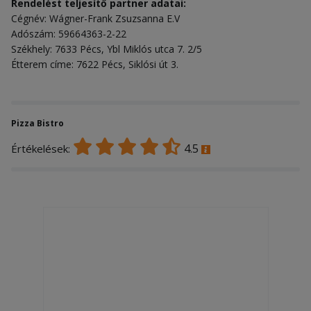
Rendelést teljesítő partner adatai:
Cégnév: Wágner-Frank Zsuzsanna E.V
Adószám: 59664363-2-22
Székhely: 7633 Pécs, Ybl Miklós utca 7. 2/5
Étterem címe: 7622 Pécs, Siklósi út 3.
Pizza Bistro
4.5
Értékelések: