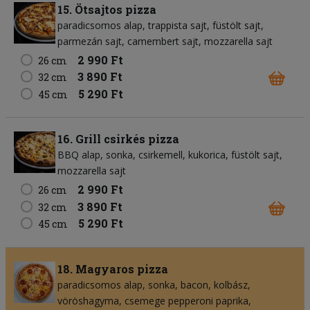
15. Ötsajtos pizza
paradicsomos alap
trappista sajt
füstölt sajt
parmezán sajt
camembert sajt
mozzarella sajt
2 990 Ft
26 cm
3 890 Ft
32 cm
5 290 Ft
45 cm
16. Grill csirkés pizza
BBQ alap
sonka
csirkemell
kukorica
füstölt sajt
mozzarella sajt
2 990 Ft
26 cm
3 890 Ft
32 cm
5 290 Ft
45 cm
18. Magyaros pizza
paradicsomos alap
sonka
bacon
kolbász
vöröshagyma
csemege pepperoni paprika