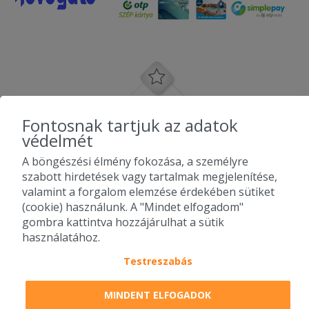
Fontosnak tartjuk az adatok
védelmét
A böngészési élmény fokozása, a személyre
szabott hirdetések vagy tartalmak megjelenítése,
valamint a forgalom elemzése érdekében sütiket
(cookie) használunk. A "Mindet elfogadom"
gombra kattintva hozzájárulhat a sütik
használatához.
Testreszabás
2010-2026 Copyright - Falatozz.hu - Diston-line Kft.
MINDENT ELFOGADOK