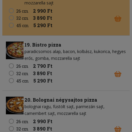
mozzarella sajt
2 990 Ft
26 cm
3 890 Ft
32 cm
5 290 Ft
45 cm
19. Bistro pizza
paradicsomos alap
bacon
kolbász
kukorica
hegyes
erős
gomba
mozzarella sajt
2 790 Ft
26 cm
3 890 Ft
32 cm
5 290 Ft
45 cm
20. Bolognai négysajtos pizza
bolognai ragu
füstölt sajt
parmezán sajt
camembert sajt
mozzarella sajt
2 990 Ft
26 cm
3 890 Ft
32 cm