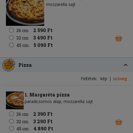
mozzarella sajt
2 590 Ft
26 cm
3 490 Ft
32 cm
5 090 Ft
45 cm
Pizza
Feltétek:
kép
szöveg
1. Margaréta pizza
paradicsomos alap
mozzarella sajt
2 390 Ft
26 cm
3 290 Ft
32 cm
4 890 Ft
45 cm