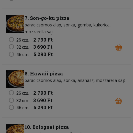
7. Son-go-ku pizza
paradicsomos alap
sonka
gomba
kukorica
mozzarella sajt
2 790 Ft
26 cm
3 690 Ft
32 cm
5 290 Ft
45 cm
8. Hawaii pizza
paradicsomos alap
sonka
ananász
mozzarella sajt
2 790 Ft
26 cm
3 690 Ft
32 cm
5 290 Ft
45 cm
10. Bolognai pizza