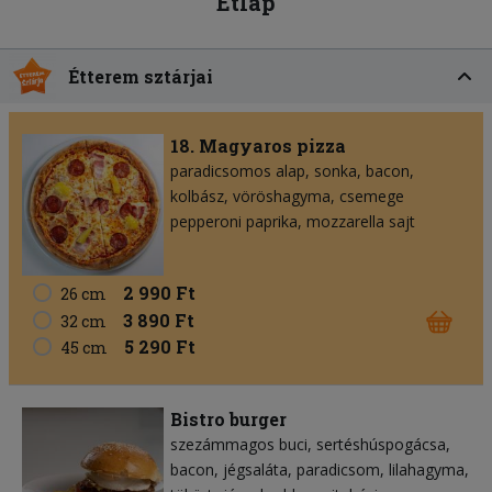
Étlap
Étterem sztárjai
18. Magyaros pizza
paradicsomos alap
sonka
bacon
kolbász
vöröshagyma
csemege
pepperoni paprika
mozzarella sajt
2 990 Ft
26 cm
3 890 Ft
32 cm
5 290 Ft
45 cm
Bistro burger
szezámmagos buci
sertéshúspogácsa
bacon
jégsaláta
paradicsom
lilahagyma