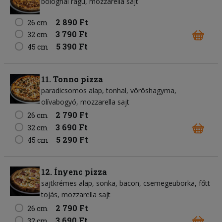
bolognai ragu
mozzarella sajt
2 890 Ft
26 cm
3 790 Ft
32 cm
5 390 Ft
45 cm
11. Tonno pizza
paradicsomos alap
tonhal
vöröshagyma
olívabogyó
mozzarella sajt
2 790 Ft
26 cm
3 690 Ft
32 cm
5 290 Ft
45 cm
12. Ínyenc pizza
sajtkrémes alap
sonka
bacon
csemegeuborka
főtt
tojás
mozzarella sajt
2 790 Ft
26 cm
3 690 Ft
32 cm