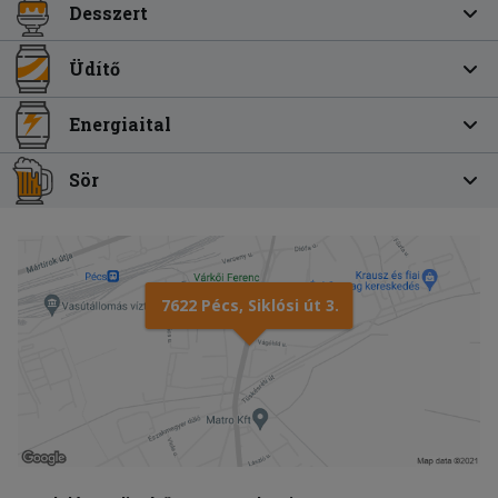
Desszert
Üdítő
Energiaital
Sör
7622 Pécs, Siklósi út 3.