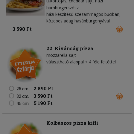
tükörtojás
cheddar sajt
házi
hamburgerszósz
házi készítésű szezámmagos buciban,
közepes adag hasábburgonyával
3 590 Ft
22. Kívánság pizza
mozzarella sajt
választható alappal + 4 féle feltéttel
2 890 Ft
26 cm
3 590 Ft
32 cm
5 190 Ft
45 cm
Kolbászos pizza kifli