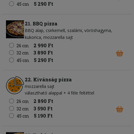
5 290 Ft
45 cm
21. BBQ pizza
BBQ alap
csirkemell
szalámi
vöröshagyma
kukorica
mozzarella sajt
2 990 Ft
26 cm
3 890 Ft
32 cm
5 290 Ft
45 cm
22. Kívánság pizza
mozzarella sajt
választható alappal + 4 féle feltéttel
2 890 Ft
26 cm
3 590 Ft
32 cm
5 190 Ft
45 cm