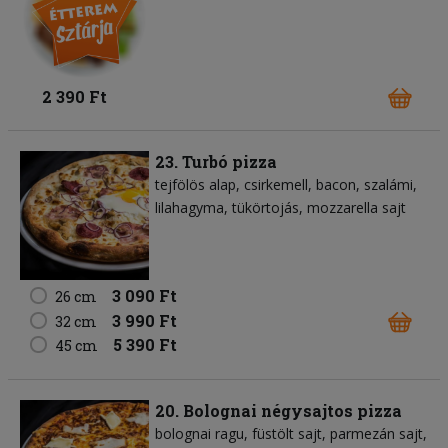
2 390 Ft
23. Turbó pizza
tejfölös alap
csirkemell
bacon
szalámi
lilahagyma
tükörtojás
mozzarella sajt
3 090 Ft
26 cm
3 990 Ft
32 cm
5 390 Ft
45 cm
20. Bolognai négysajtos pizza
bolognai ragu
füstölt sajt
parmezán sajt