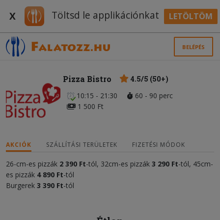
Töltsd le applikációnkat
X
LETÖLTÖM
BELÉPÉS
Pizza Bistro
4.5/5 (50+)
10:15 - 21:30
60 - 90 perc
1 500 Ft
AKCIÓK
SZÁLLÍTÁSI TERÜLETEK
FIZETÉSI MÓDOK
26-cm-es pizzák
2 390 Ft
-tól, 32cm-es pizzák
3
2
90 Ft
-tól, 45cm-
es pizzák
4 890 Ft
-tól
Burgerek
3
39
0 Ft
-tól