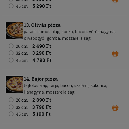
5 290 Ft
45 cm
13. Olívás pizza
paradicsomos alap
sonka
bacon
vöröshagyma
olívabogyó
gomba
mozzarella sajt
2 490 Ft
26 cm
3 290 Ft
32 cm
4 790 Ft
45 cm
14. Bajor pizza
tejfölös alap
tarja
bacon
szalámi
kukorica
lilahagyma
mozzarella sajt
2 890 Ft
26 cm
3 790 Ft
32 cm
5 190 Ft
45 cm