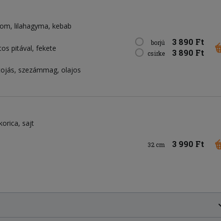
som
lilahagyma
kebab
3 890 Ft
borjú
os pitával, fekete
3 890 Ft
csirke
, tojás, szezámmag, olajos
korica
sajt
3 990 Ft
32 cm