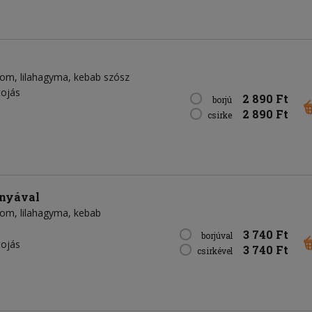
som
lilahagyma
kebab szósz
tojás
2 890 Ft
borjú
2 890 Ft
csirke
onyával
som
lilahagyma
kebab
3 740 Ft
borjúval
tojás
3 740 Ft
csirkével