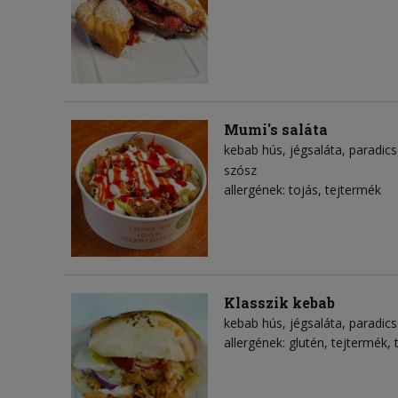
Mumi's saláta
kebab hús
jégsaláta
paradic
szósz
allergének: tojás, tejtermék
Klasszik kebab
kebab hús
jégsaláta
paradic
allergének: glutén, tejtermék, 