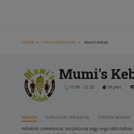
Főoldal
Pellérd ételrendelés
Mumi's Kebab
Mumi's Ke
11:00 - 21:25
50 perc
AKCIÓK
SZÁLLÍTÁSI TERÜLETEK
FIZETÉSI MÓDOK
Kebabok csirkehússal, borjúhússal vagy vega változatban