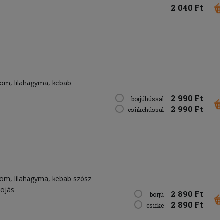
2 040 Ft
som
lilahagyma
kebab
2 990 Ft
borjúhússal
2 990 Ft
csirkehússal
som
lilahagyma
kebab szósz
tojás
2 890 Ft
borjú
2 890 Ft
csirke