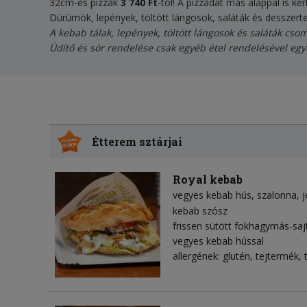
32cm-es pizzák
3 740 Ft
-tól! A pizzádat más alappal is ké
Dürümök, lepények, töltött lángosok, saláták és desszerte
A kebab tálak, lepények, töltött lángosok és saláták csom
Üdítő és sör rendelése csak egyéb étel rendelésével egy
Étterem sztárjai
Royal kebab
vegyes kebab hús
szalonna
j
kebab szósz
frissen sütött fokhagymás-saj
vegyes kebab hússal
allergének: glutén, tejtermék, 