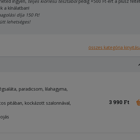
rheted ingyen,
teljes kiőrlésű tésztából
pedig +500 Ft-ért a plusz felté
k a kínálatban!
agolási díja 150 Ft!
ütt lehetséges!
összes kategória kinyitás
égsaláta
paradicsom
lilahagyma
3 990 Ft
tos pitában, kockázott szalonnával,
tojás