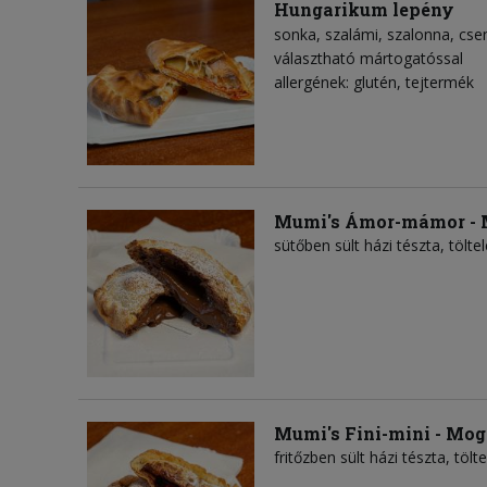
Hungarikum lepény
sonka
szalámi
szalonna
cse
választható mártogatóssal
allergének: glutén, tejtermék
Mumi's Ámor-mámor - 
sütőben sült házi tészta, töl
Mumi's Fini-mini - Mo
fritőzben sült házi tészta, tö