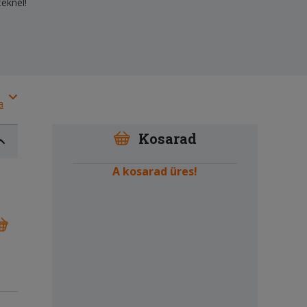
teknél!
a
Kosarad
A kosarad üres!