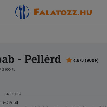
bab
- Pellérd
4.8/5 (900+)
3 000 Ft
ISMERTETŐ
1 940
F
t
-tól!