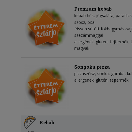
Prémium kebab
kebab hús
jégsaláta
paradic
szósz
pita
frissen sütött fokhagymás-sajt
szezámmaggal
allergének: glutén, tejtermék
magvak
Songoku pizza
pizzaszósz
sonka
gomba
ku
allergének: glutén, tejtermék
Kebab