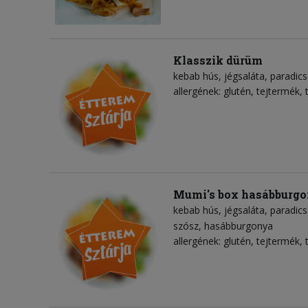
Klasszik dürüm
kebab hús
jégsaláta
paradic
allergének: glutén, tejtermék, 
Mumi's box hasábburg
kebab hús
jégsaláta
paradic
szósz
hasábburgonya
allergének: glutén, tejtermék, 