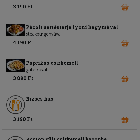
3 190 Ft
Pácolt sertéstarja lyoni hagymával
steakburgonyával
4 190 Ft
Paprikás csirkemell
galuskával
3 890 Ft
Rizses hús
3 190 Ft
Roston sült csirkemell baconbe