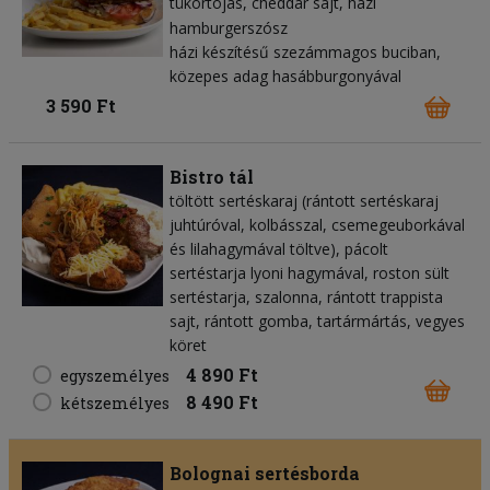
tükörtojás
cheddar sajt
házi
hamburgerszósz
házi készítésű szezámmagos buciban,
közepes adag hasábburgonyával
3 590 Ft
Bistro tál
töltött sertéskaraj (rántott sertéskaraj
juhtúróval, kolbásszal, csemegeuborkával
és lilahagymával töltve), pácolt
sertéstarja lyoni hagymával, roston sült
sertéstarja, szalonna, rántott trappista
sajt, rántott gomba, tartármártás, vegyes
köret
4 890 Ft
egyszemélyes
8 490 Ft
kétszemélyes
Bolognai sertésborda