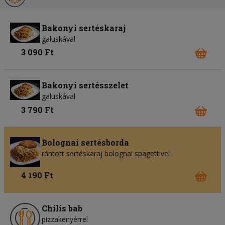
Bakonyi sertéskaraj
galuskával
3 090 Ft
Bakonyi sertésszelet
galuskával
3 790 Ft
Bolognai sertésborda
rántott sertéskaraj bolognai spagettivel
4 190 Ft
Chilis bab
pizzakenyérrel