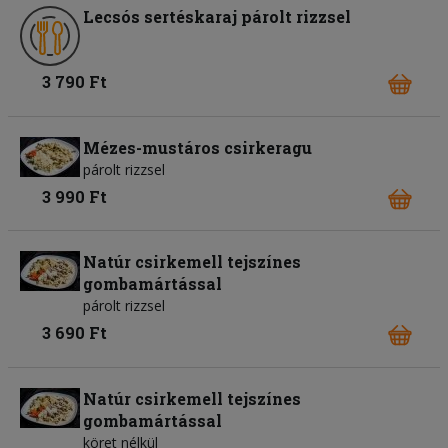
Lecsós sertéskaraj párolt rizzsel
3 790 Ft
Mézes-mustáros csirkeragu
párolt rizzsel
3 990 Ft
Natúr csirkemell tejszínes
gombamártással
párolt rizzsel
3 690 Ft
Natúr csirkemell tejszínes
gombamártással
köret nélkül