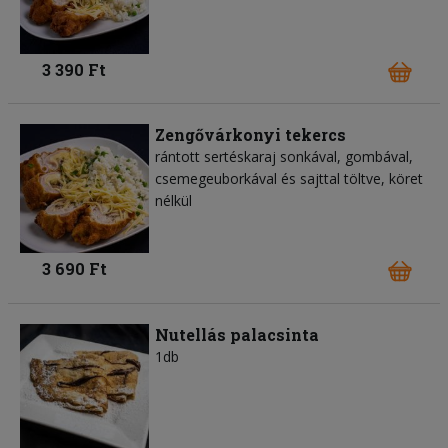
3 390 Ft
Zengővárkonyi tekercs
rántott sertéskaraj sonkával, gombával,
csemegeuborkával és sajttal töltve, köret
nélkül
3 690 Ft
Nutellás palacsinta
1db