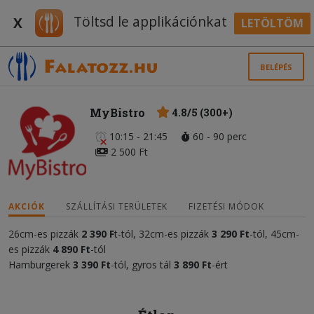
Töltsd le applikációnkat
X
LETÖLTÖM
BELÉPÉS
MyBistro
4.8/5 (300+)
10:15 - 21:45
60 - 90 perc
2 500 Ft
AKCIÓK
SZÁLLÍTÁSI TERÜLETEK
FIZETÉSI MÓDOK
26cm-es pizzák
2 390 F
t-tól, 32cm-es pizzák
3
290
Ft
-tól, 45cm-
es pizzák
4 890 Ft
-tól
Hamburgerek
3
390 Ft
-tól, gyros tál
3 890 Ft
-ért