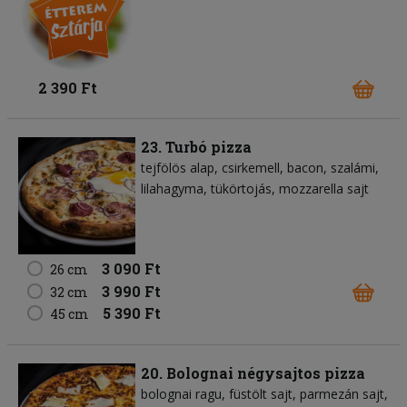
2 390 Ft
23. Turbó pizza
tejfölös alap
csirkemell
bacon
szalámi
lilahagyma
tükörtojás
mozzarella sajt
3 090 Ft
26 cm
3 990 Ft
32 cm
5 390 Ft
45 cm
20. Bolognai négysajtos pizza
bolognai ragu
füstölt sajt
parmezán sajt