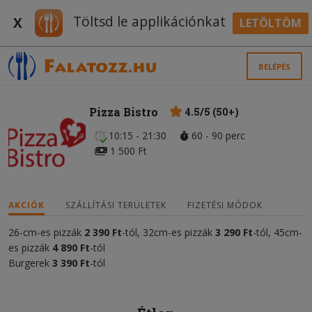
Töltsd le applikációnkat
X
LETÖLTÖM
BELÉPÉS
Pizza Bistro
4.5/5 (50+)
10:15 - 21:30
60 - 90 perc
1 500 Ft
AKCIÓK
SZÁLLÍTÁSI TERÜLETEK
FIZETÉSI MÓDOK
26-cm-es pizzák
2 390 Ft
-tól, 32cm-es pizzák
3
2
90 Ft
-tól, 45cm-
es pizzák
4 890 Ft
-tól
Burgerek
3
39
0 Ft
-tól