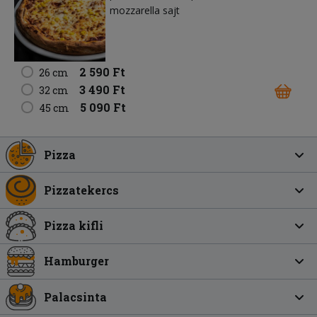
mozzarella sajt
2 590 Ft
26 cm
3 490 Ft
32 cm
5 090 Ft
45 cm
Pizza
Pizzatekercs
Pizza kifli
Hamburger
Palacsinta