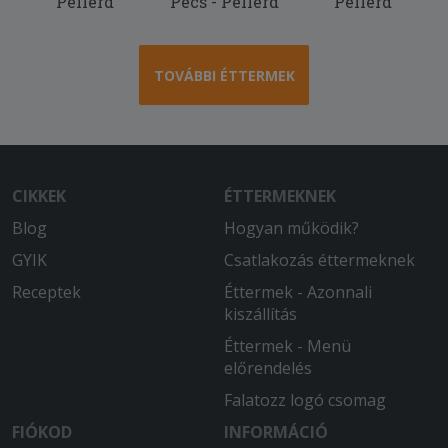
Pellérd
Pécs - Pellérd
Pellérd
TOVÁBBI ÉTTERMEK
CIKKEK
ÉTTERMEKNEK
Blog
Hogyan működik?
GYIK
Csatlakozás éttermeknek
Receptek
Éttermek - Azonnali
kiszállítás
Éttermek - Menü
előrendelés
Falatozz logó csomag
FIÓKOD
INFORMÁCIÓ