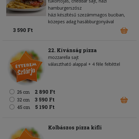
tükörtojás
cheddar sajt
házi
hamburgerszósz
házi készítésű szezámmagos buciban,
közepes adag hasábburgonyával
3 590 Ft
22. Kívánság pizza
mozzarella sajt
választható alappal + 4 féle feltéttel
2 890 Ft
26 cm
3 590 Ft
32 cm
5 190 Ft
45 cm
Kolbászos pizza kifli