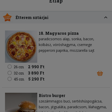
Étlap
Étterem sztárjai
18. Magyaros pizza
paradicsomos alap
sonka
bacon
kolbász
vöröshagyma
csemege
pepperoni paprika
mozzarella sajt
2 990 Ft
26 cm
3 890 Ft
32 cm
5 290 Ft
45 cm
Bistro burger
szezámmagos buci
sertéshúspogácsa
bacon
jégsaláta
paradicsom
lilahagyma