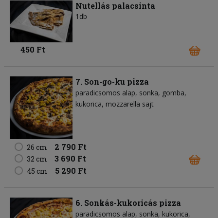
Nutellás palacsinta
1db
450 Ft
7. Son-go-ku pizza
paradicsomos alap
sonka
gomba
kukorica
mozzarella sajt
2 790 Ft
26 cm
3 690 Ft
32 cm
5 290 Ft
45 cm
6. Sonkás-kukoricás pizza
paradicsomos alap
sonka
kukorica