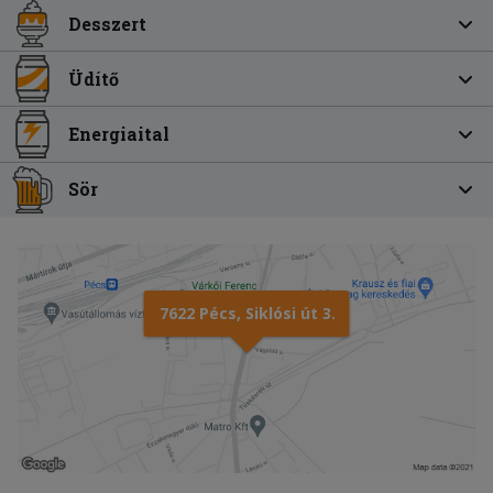
Desszert
Üdítő
Energiaital
Sör
7622 Pécs, Siklósi út 3.