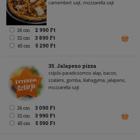
camembert sajt
mozzarella sajt
2 990 Ft
26 cm
3 890 Ft
32 cm
5 290 Ft
45 cm
35. Jalapeno pizza
csípős-paradicsomos alap
bacon
szalámi
gomba
lilahagyma
jalapeno
mozzarella sajt
3 090 Ft
26 cm
3 990 Ft
32 cm
5 590 Ft
45 cm