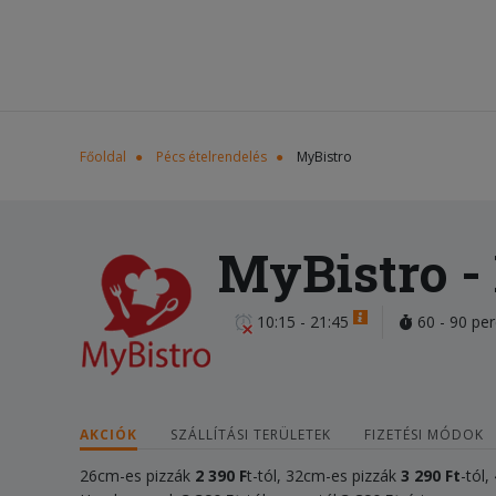
Főoldal
Pécs ételrendelés
MyBistro
MyBistro
-
10:15 - 21:45
60 - 90 per
AKCIÓK
SZÁLLÍTÁSI TERÜLETEK
FIZETÉSI MÓDOK
26cm-es pizzák
2 390 F
t-tól, 32cm-es pizzák
3
290
Ft
-tól