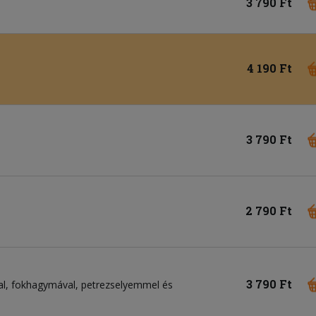
3 790 Ft
4 190 Ft
3 790 Ft
2 790 Ft
3 790 Ft
val, fokhagymával, petrezselyemmel és