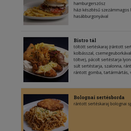
hamburgerszósz
házi készítésű szezámmagos 
hasábburgonyával
Bistro tál
töltött sertéskaraj (rántott se
kolbásszal, csemegeuborkával
töltve), pácolt sertéstarja ly
sült sertéstarja, szalonna, ránt
rántott gomba, tartármártás, 
Bolognai sertésborda
rántott sertéskaraj bolognai s