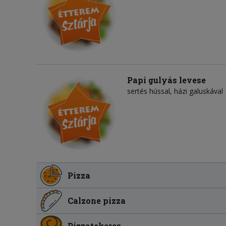
Papi gulyás levese
sertés hússal, házi galuskával
Pizza
Calzone pizza
Pizzatekercs