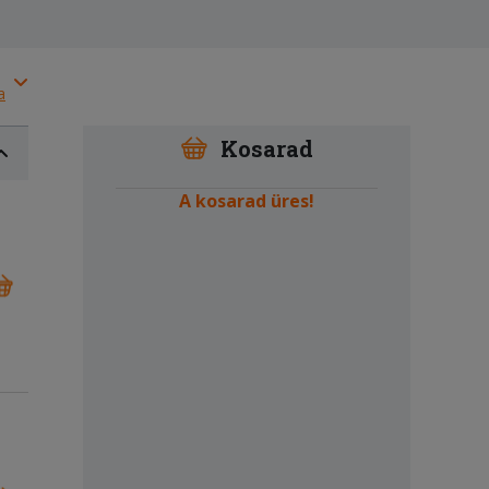
a
Kosarad
A kosarad üres!