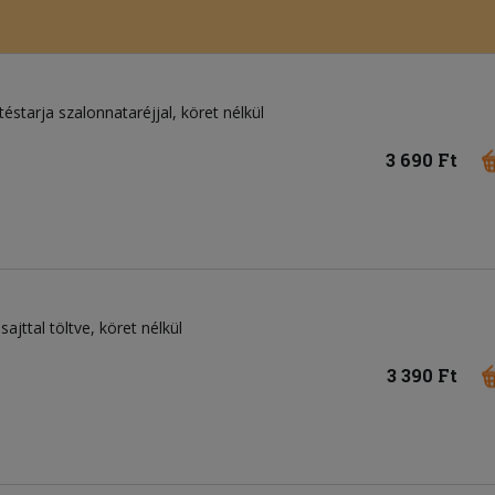
starja szalonnataréjjal, köret nélkül
3 690 Ft
ajttal töltve, köret nélkül
3 390 Ft