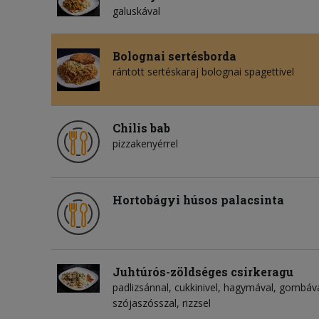
galuskával
Bolognai sertésborda
rántott sertéskaraj bolognai spagettivel
Chilis bab
pizzakenyérrel
Hortobágyi húsos palacsinta
Juhtúrós-zöldséges csirkeragu
padlizsánnal, cukkinivel, hagymával, gombá
szójaszósszal, rizzsel