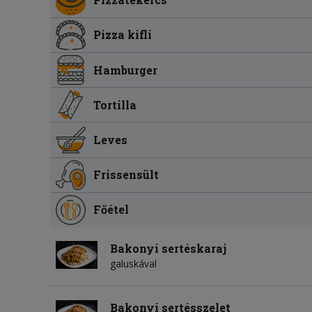
Pizza kifli
Hamburger
Tortilla
Leves
Frissensült
Főétel
Bakonyi sertéskaraj
galuskával
Bakonyi sertésszelet