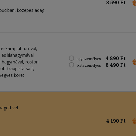
3 590 Ft
buciban, közepes adag
rtéskaraj juhtúróval,
 és lilahagymával
4 890 Ft
egyszemélyes
oni hagymával, roston
8 490 Ft
kétszemélyes
ott trappista sajt,
vegyes köret
pagettivel
4 190 Ft