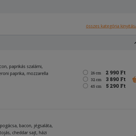
összes kategória kinyitás
con
paprikás szalámi
2 990 Ft
roni paprika
mozzarella
26 cm
3 890 Ft
32 cm
5 290 Ft
45 cm
spogácsa
bacon
jégsaláta
tojás
cheddar sajt
házi