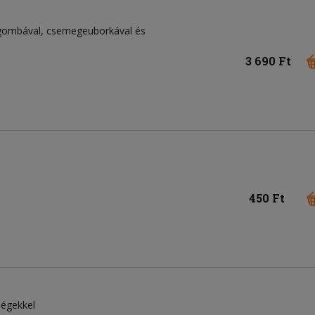
, gombával, csemegeuborkával és
3 690 Ft
450 Ft
ségekkel