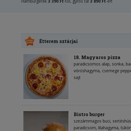
Hamburgerek
3
390 Ft
-tól, gyros tál
3 890 Ft
-ért
Étterem sztárjai
18. Magyaros pizza
paradicsomos alap
sonka
ba
vöröshagyma
csemege peppe
sajt
Bistro burger
szezámmagos buci
sertéshú
paradicsom
lilahagyma
tükör