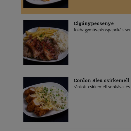
Cigánypecsenye
fokhagymás-pirospaprikás serté
Cordon Bleu csirkemell
rántott csirkemell sonkával és s