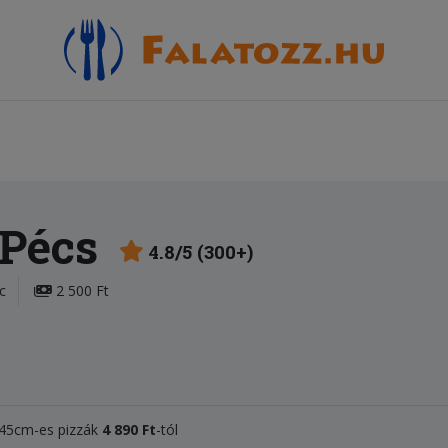
 Pécs
4.8/5 (300+)
c
2 500 Ft
, 45cm-es pizzák
4 890 Ft
-tól