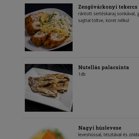
Zengővárkonyi tekercs
rántott sertéskaraj sonkával
sajttal töltve, köret nélkül
Nutellás palacsinta
1db
Nagyi húslevese
leveshússal, tésztával és zöld