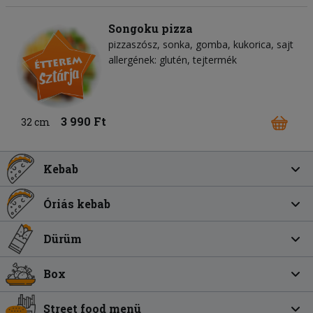
Songoku pizza
pizzaszósz
sonka
gomba
kukorica
sajt
allergének: glutén, tejtermék
3 990 Ft
32 cm
Kebab
Óriás kebab
Dürüm
Box
Street food menü