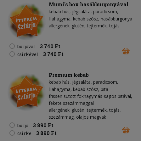
Mumi's box hasábburgonyával
kebab hús
jégsaláta
paradicsom
lilahagyma
kebab szósz
hasábburgonya
allergének: glutén, tejtermék, tojás
3 740 Ft
borjúval
3 740 Ft
csirkével
Prémium kebab
kebab hús
jégsaláta
paradicsom
lilahagyma
kebab szósz
pita
frissen sütött fokhagymás-sajtos pitával,
fekete szezámmaggal
allergének: glutén, tejtermék, tojás,
szezámmag, olajos magvak
3 890 Ft
borjú
3 890 Ft
csirke