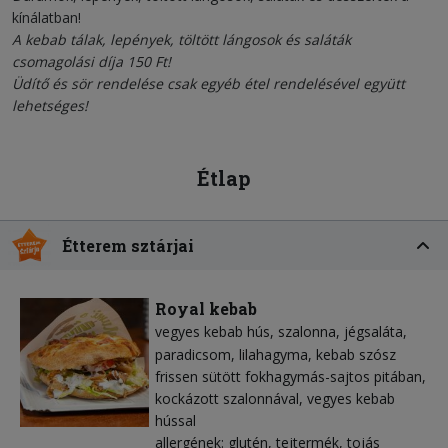
kínálatban!
A kebab tálak, lepények, töltött lángosok és saláták
csomagolási díja 150 Ft!
Üdítő és sör rendelése csak egyéb étel rendelésével együtt
lehetséges!
Étlap
Étterem sztárjai
Royal kebab
vegyes kebab hús
szalonna
jégsaláta
paradicsom
lilahagyma
kebab szósz
frissen sütött fokhagymás-sajtos pitában,
kockázott szalonnával, vegyes kebab
hússal
allergének: glutén, tejtermék, tojás