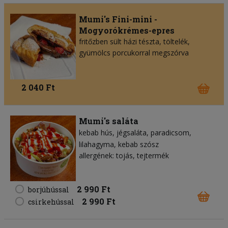
Mumi's Fini-mini -
Mogyorókrémes-epres
fritőzben sült házi tészta, töltelék,
gyümölcs porcukorral megszórva
2 040 Ft
Mumi's saláta
kebab hús
jégsaláta
paradicsom
lilahagyma
kebab szósz
allergének: tojás, tejtermék
2 990 Ft
borjúhússal
2 990 Ft
csirkehússal