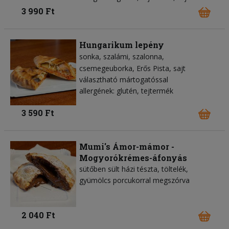
3 990 Ft
Hungarikum lepény
sonka
szalámi
szalonna
csemegeuborka
Erős Pista
sajt
választható mártogatóssal
allergének: glutén, tejtermék
3 590 Ft
Mumi's Ámor-mámor -
Mogyorókrémes-áfonyás
sütőben sült házi tészta, töltelék,
gyümölcs porcukorral megszórva
2 040 Ft