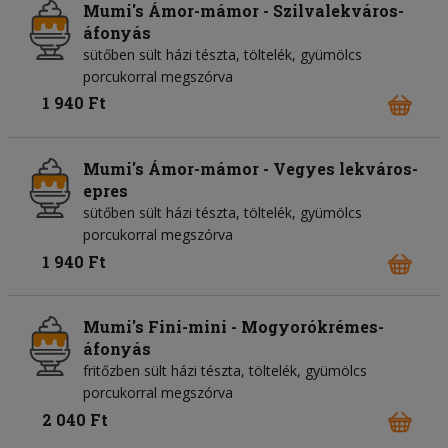
Mumi's Ámor-mámor - Szilvalekváros-
áfonyás
sütőben sült házi tészta, töltelék, gyümölcs
porcukorral megszórva
1 940 Ft
Mumi's Ámor-mámor - Vegyes lekváros-
epres
sütőben sült házi tészta, töltelék, gyümölcs
porcukorral megszórva
1 940 Ft
Mumi's Fini-mini - Mogyorókrémes-
áfonyás
fritőzben sült házi tészta, töltelék, gyümölcs
porcukorral megszórva
2 040 Ft