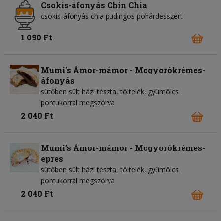
Csokis-áfonyás Chin Chia
csokis-áfonyás chia pudingos pohárdesszert
1 090 Ft
Mumi's Ámor-mámor - Mogyorókrémes-
áfonyás
sütőben sült házi tészta, töltelék, gyümölcs
porcukorral megszórva
2 040 Ft
Mumi's Ámor-mámor - Mogyorókrémes-
epres
sütőben sült házi tészta, töltelék, gyümölcs
porcukorral megszórva
2 040 Ft