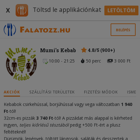
Töltsd le applikációnkat
X
LETÖLTÖM
BELÉPÉS
Mumi's Kebab
4.8/5 (900+)
10:00 - 21:25
50 perc
3 000 Ft
AKCIÓK
SZÁLLÍTÁSI TERÜLETEK
FIZETÉSI MÓDOK
ISMER
Kebabok csirkehússal, borjúhússal vagy vega változatban
1 940
F
t
-tól!
32cm-es pizzák
3 740 Ft
-tól! A pizzádat más alappal is kérheted
ingyen,
teljes kiőrlésű tésztából
pedig +500 Ft-ért a plusz
feltéteknél!
Dürümök, lepények, töltött lángosok, saláták és desszertek a