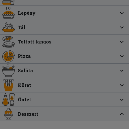
Lepény
Tál
Töltött lángos
Pizza
Saláta
Köret
Öntet
Desszert