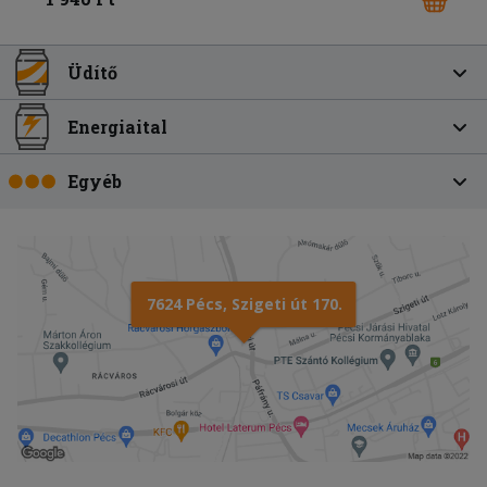
Üdítő
Energiaital
Egyéb
7624 Pécs, Szigeti út 170.