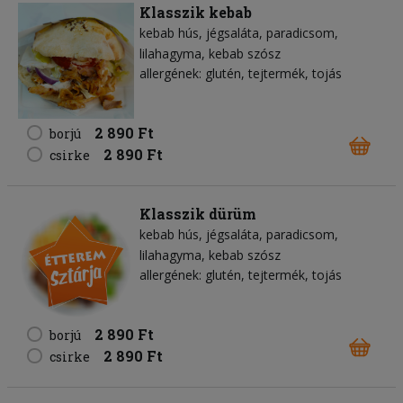
Klasszik kebab
kebab hús
jégsaláta
paradicsom
lilahagyma
kebab szósz
allergének: glutén, tejtermék, tojás
2 890 Ft
borjú
2 890 Ft
csirke
Klasszik dürüm
kebab hús
jégsaláta
paradicsom
lilahagyma
kebab szósz
allergének: glutén, tejtermék, tojás
2 890 Ft
borjú
2 890 Ft
csirke