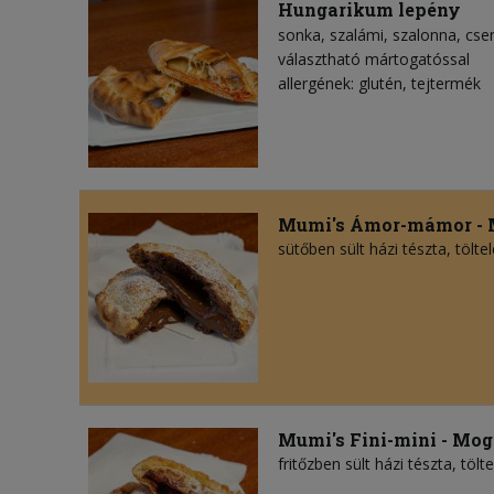
Hungarikum lepény
sonka
szalámi
szalonna
cse
választható mártogatóssal
allergének: glutén, tejtermék
Mumi's Ámor-mámor - 
sütőben sült házi tészta, töl
Mumi's Fini-mini - Mo
fritőzben sült házi tészta, tö