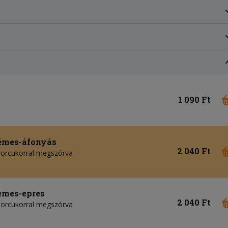
1 090 Ft
émes-áfonyás
2 040 Ft
 porcukorral megszórva
émes-epres
2 040 Ft
 porcukorral megszórva