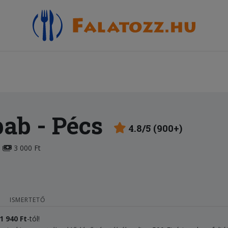
bab
- Pécs
4.8/5 (900+)
3 000 Ft
ISMERTETŐ
1 940
F
t
-tól!