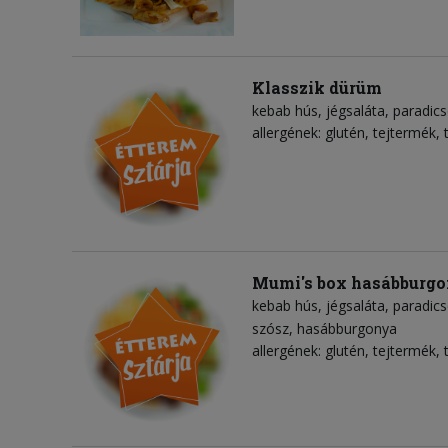
Klasszik dürüm
kebab hús
jégsaláta
paradic
allergének: glutén, tejtermék, 
Mumi's box hasábburg
kebab hús
jégsaláta
paradic
szósz
hasábburgonya
allergének: glutén, tejtermék, 