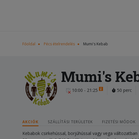
Főoldal
Pécs ételrendelés
Mumi's Kebab
Mumi's Ke
10:00 - 21:25
50 perc
AKCIÓK
SZÁLLÍTÁSI TERÜLETEK
FIZETÉSI MÓDOK
Kebabok csirkehússal, borjúhússal vagy vega változatban