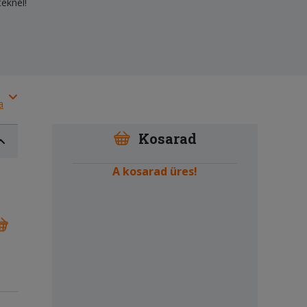
teknél!
a
Kosarad
A kosarad üres!