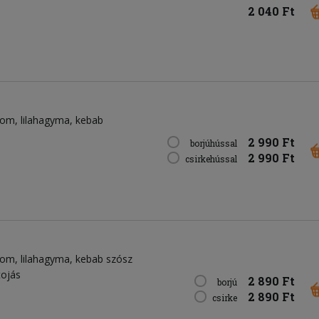
2 040 Ft
som
lilahagyma
kebab
2 990 Ft
borjúhússal
2 990 Ft
csirkehússal
som
lilahagyma
kebab szósz
tojás
2 890 Ft
borjú
2 890 Ft
csirke