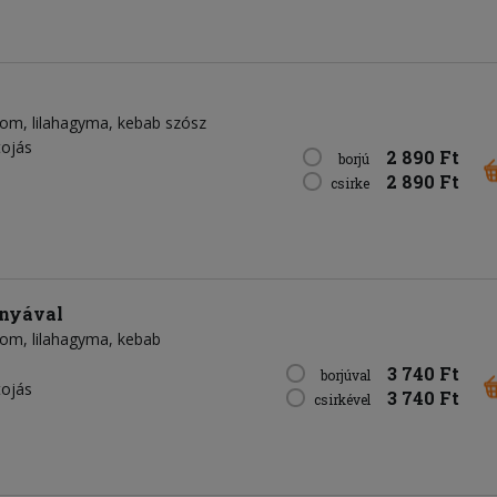
som
lilahagyma
kebab szósz
tojás
2 890 Ft
borjú
2 890 Ft
csirke
onyával
som
lilahagyma
kebab
3 740 Ft
borjúval
tojás
3 740 Ft
csirkével