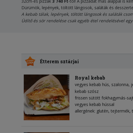
32cm-es pizzák
3 740 Ft
-tól! A pizzádat más alappal is ké
Dürümök, lepények, töltött lángosok, saláták és desszerte
A kebab tálak, lepények, töltött lángosok és saláták csom
Üdítő és sör rendelése csak egyéb étel rendelésével egy
Étterem sztárjai
Royal kebab
vegyes kebab hús
szalonna
j
kebab szósz
frissen sütött fokhagymás-saj
vegyes kebab hússal
allergének: glutén, tejtermék, 