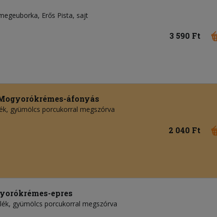
megeuborka
Erős Pista
sajt
3 590 Ft
Mogyorókrémes-áfonyás
telék, gyümölcs porcukorral megszórva
2 040 Ft
gyorókrémes-epres
ltelék, gyümölcs porcukorral megszórva