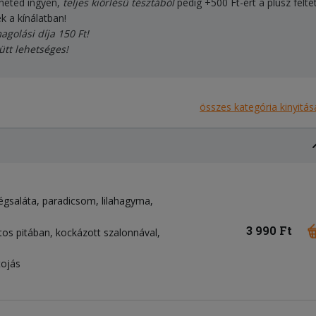
rheted ingyen,
teljes kiőrlésű tésztából
pedig +500 Ft-ért a plusz felté
k a kínálatban!
agolási díja 150 Ft!
ütt lehetséges!
összes kategória kinyitás
égsaláta
paradicsom
lilahagyma
3 990 Ft
tos pitában, kockázott szalonnával,
tojás