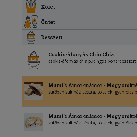
Köret
Öntet
Desszert
Csokis-áfonyás Chin Chia
csokis-áfonyás chia pudingos pohárdesszert
Mumi's Ámor-mámor - Mogyorókr
sütőben sült házi tészta, töltelék, gyümölcs
Mumi's Ámor-mámor - Mogyorókr
sütőben sült házi tészta, töltelék, gyümölcs