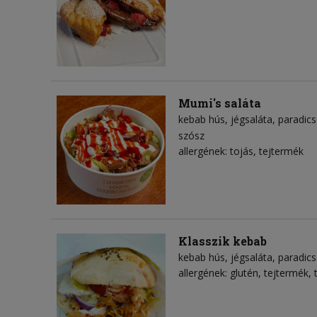
Mumi's saláta
kebab hús
jégsaláta
paradic
szósz
allergének: tojás, tejtermék
Klasszik kebab
kebab hús
jégsaláta
paradic
allergének: glutén, tejtermék, 