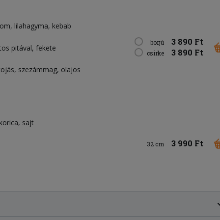
som
lilahagyma
kebab
3 890 Ft
borjú
os pitával, fekete
3 890 Ft
csirke
, tojás, szezámmag, olajos
korica
sajt
3 990 Ft
32 cm