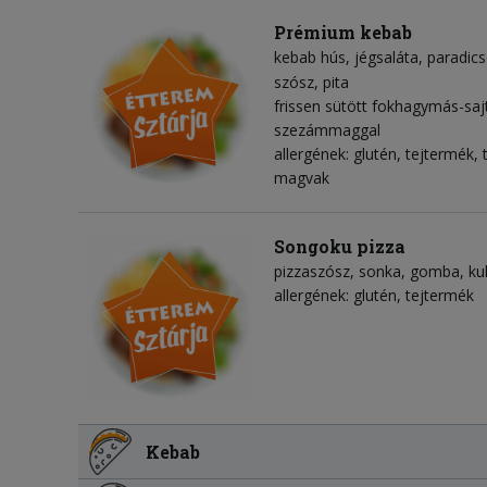
Prémium kebab
kebab hús
jégsaláta
paradic
szósz
pita
frissen sütött fokhagymás-sajt
szezámmaggal
allergének: glutén, tejtermék
magvak
Songoku pizza
pizzaszósz
sonka
gomba
ku
allergének: glutén, tejtermék
Kebab