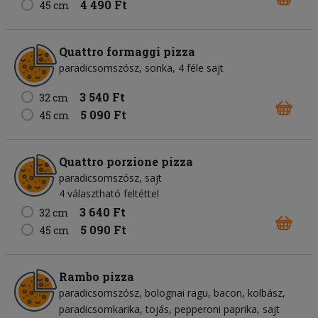
4 490 Ft
45 cm
Quattro formaggi pizza
paradicsomszósz
sonka
4 féle sajt
3 540 Ft
32 cm
5 090 Ft
45 cm
Quattro porzione pizza
paradicsomszósz
sajt
4 választható feltéttel
3 640 Ft
32 cm
5 090 Ft
45 cm
Rambo pizza
paradicsomszósz
bolognai ragu
bacon
kolbász
paradicsomkarika
tojás
pepperoni paprika
sajt