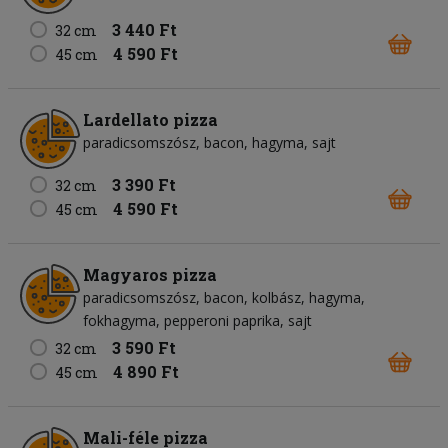
3 440 Ft
32 cm
4 590 Ft
45 cm
Lardellato pizza
paradicsomszósz
bacon
hagyma
sajt
3 390 Ft
32 cm
4 590 Ft
45 cm
Magyaros pizza
paradicsomszósz
bacon
kolbász
hagyma
fokhagyma
pepperoni paprika
sajt
3 590 Ft
32 cm
4 890 Ft
45 cm
Mali-féle pizza