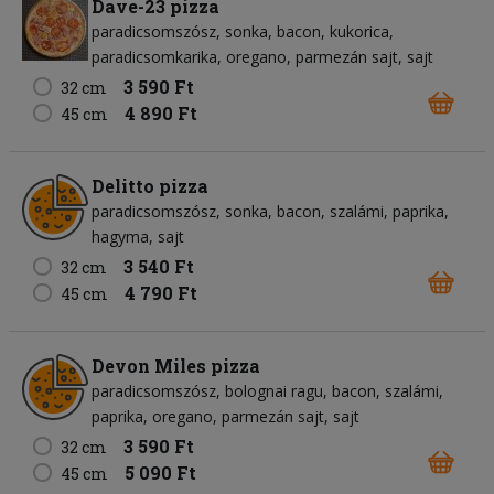
Dave-23 pizza
paradicsomszósz
sonka
bacon
kukorica
paradicsomkarika
oregano
parmezán sajt
sajt
3 590 Ft
32 cm
4 890 Ft
45 cm
Delitto pizza
paradicsomszósz
sonka
bacon
szalámi
paprika
hagyma
sajt
3 540 Ft
32 cm
4 790 Ft
45 cm
Devon Miles pizza
paradicsomszósz
bolognai ragu
bacon
szalámi
paprika
oregano
parmezán sajt
sajt
3 590 Ft
32 cm
5 090 Ft
45 cm