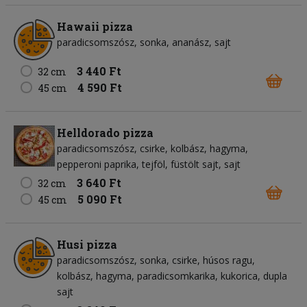
Hawaii pizza
paradicsomszósz
sonka
ananász
sajt
3 440 Ft
32 cm
4 590 Ft
45 cm
Helldorado pizza
paradicsomszósz
csirke
kolbász
hagyma
pepperoni paprika
tejföl
füstölt sajt
sajt
3 640 Ft
32 cm
5 090 Ft
45 cm
Husi pizza
paradicsomszósz
sonka
csirke
húsos ragu
kolbász
hagyma
paradicsomkarika
kukorica
dupla
sajt