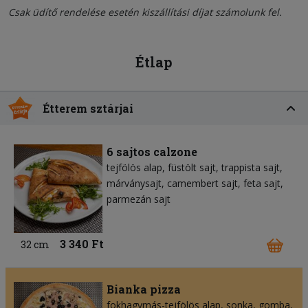
Csak üdítő rendelése esetén kiszállítási díjat számolunk fel.
Étlap
Étterem sztárjai
6 sajtos calzone
tejfölös alap
füstölt sajt
trappista sajt
márványsajt
camembert sajt
feta sajt
parmezán sajt
3 340 Ft
32 cm
Bianka pizza
fokhagymás-tejfölös alap
sonka
gomba