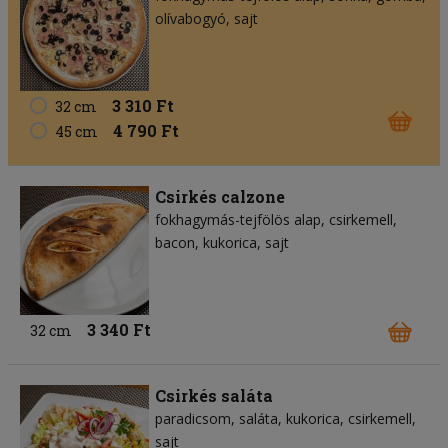
olívabogyó
sajt
3 310 Ft
32 cm
4 790 Ft
45 cm
Csirkés calzone
fokhagymás-tejfölös alap
csirkemell
bacon
kukorica
sajt
3 340 Ft
32 cm
Csirkés saláta
paradicsom
saláta
kukorica
csirkemell
sajt