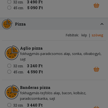
3 490 Ft
32 cm
5 090 Ft
45 cm
Pizza
Feltétek:
kép
szöveg
Aglio pizza
fokhagymás-paradicsomos alap
sonka
olívabogyó
sajt
3 240 Ft
32 cm
4 590 Ft
45 cm
Banderas pizza
fokhagymás-tejfölös alap
bacon
kolbász
paradicsomkarika
sajt
3 440 Ft
32 cm