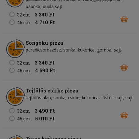
paprika
dupla sajt
3 340 Ft
32 cm
4 710 Ft
45 cm
Songoku pizza
paradicsomszósz
sonka
kukorica
gomba
sajt
3 340 Ft
32 cm
4 590 Ft
45 cm
Tejfölös csirke pizza
tejfölös alap
sonka
csirke
kukorica
füstölt sajt
sajt
3 490 Ft
32 cm
5 010 Ft
45 cm
Törpe kedvence pizza