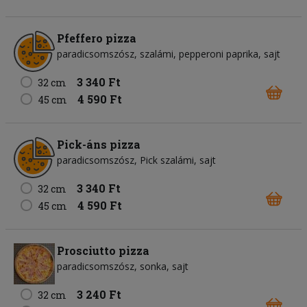
Pfeffero pizza
paradicsomszósz
szalámi
pepperoni paprika
sajt
3 340 Ft
32 cm
4 590 Ft
45 cm
Pick-áns pizza
paradicsomszósz
Pick szalámi
sajt
3 340 Ft
32 cm
4 590 Ft
45 cm
Prosciutto pizza
paradicsomszósz
sonka
sajt
3 240 Ft
32 cm