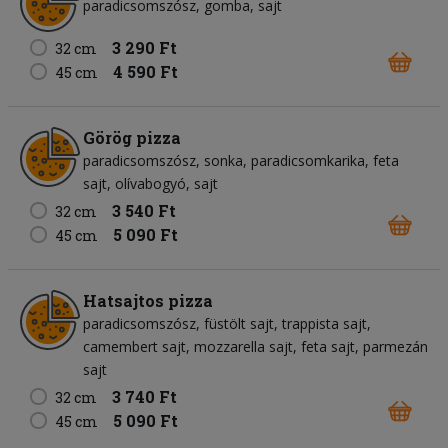
paradicsomszósz
gomba
sajt
3 290 Ft
32 cm
4 590 Ft
45 cm
Görög pizza
paradicsomszósz
sonka
paradicsomkarika
feta
sajt
olívabogyó
sajt
3 540 Ft
32 cm
5 090 Ft
45 cm
Hatsajtos pizza
paradicsomszósz
füstölt sajt
trappista sajt
camembert sajt
mozzarella sajt
feta sajt
parmezán
sajt
3 740 Ft
32 cm
5 090 Ft
45 cm