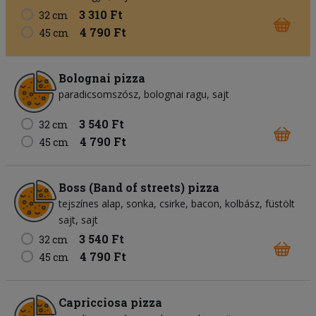
3 310 Ft
32 cm
4 790 Ft
45 cm
Bolognai pizza
paradicsomszósz
bolognai ragu
sajt
3 540 Ft
32 cm
4 790 Ft
45 cm
Boss (Band of streets) pizza
tejszínes alap
sonka
csirke
bacon
kolbász
füstölt
sajt
sajt
3 540 Ft
32 cm
4 790 Ft
45 cm
Capricciosa pizza