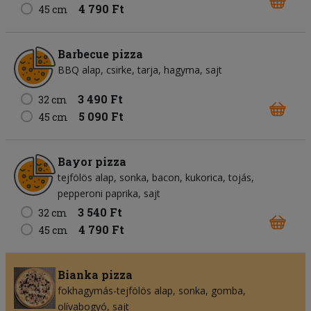
4 790 Ft
45 cm
Barbecue pizza
BBQ alap
csirke
tarja
hagyma
sajt
3 490 Ft
32 cm
5 090 Ft
45 cm
Bayor pizza
tejfölös alap
sonka
bacon
kukorica
tojás
pepperoni paprika
sajt
3 540 Ft
32 cm
4 790 Ft
45 cm
Bianka pizza
fokhagymás-tejfölös alap
sonka
gomba
olívabogyó
sajt