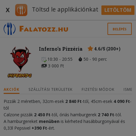
Töltsd le applikációnkat
X
LETÖLTÖM
BELÉPÉS
Inferno's Pizzéria
4.6/5 (200+)
10:30 - 20:55
50 - 90 perc
3 000 Ft
AKCIÓK
SZÁLLÍTÁSI TERÜLETEK
FIZETÉSI MÓDOK
ISMER
Pizzák 2 méretben, 32cm-esek
2 840 Ft
-tól, 45cm-esek
4 090
Ft
-
tól
Calzone pizzák
2 450 Ft
-tól, óriás hamburgerek
2 740 Ft
-tól.
A hamburgereket
menüben
is kérheted hasábburgonyával és
0,33l Pepsivel
+390 Ft
-ért.