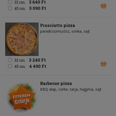
3 640 Ft
32 cm
5 090 Ft
45 cm
Prosciutto pizza
paradicsomszósz
sonka
sajt
3 240 Ft
32 cm
4 490 Ft
45 cm
Barbecue pizza
BBQ alap
csirke
tarja
hagyma
sajt