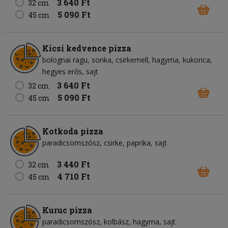
3 640 Ft
32 cm
5 090 Ft
45 cm
Kicsi kedvence pizza
bolognai ragu
sonka
csirkemell
hagyma
kukorica
hegyes erős
sajt
3 640 Ft
32 cm
5 090 Ft
45 cm
Kotkoda pizza
paradicsomszósz
csirke
paprika
sajt
3 440 Ft
32 cm
4 710 Ft
45 cm
Kuruc pizza
paradicsomszósz
kolbász
hagyma
sajt