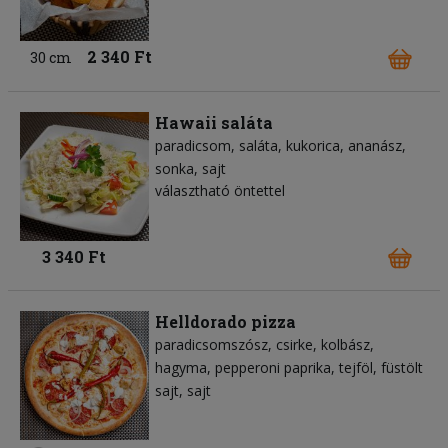
2 340 Ft
30 cm
Hawaii saláta
paradicsom
saláta
kukorica
ananász
sonka
sajt
választható öntettel
3 340 Ft
Helldorado pizza
paradicsomszósz
csirke
kolbász
hagyma
pepperoni paprika
tejföl
füstölt
sajt
sajt