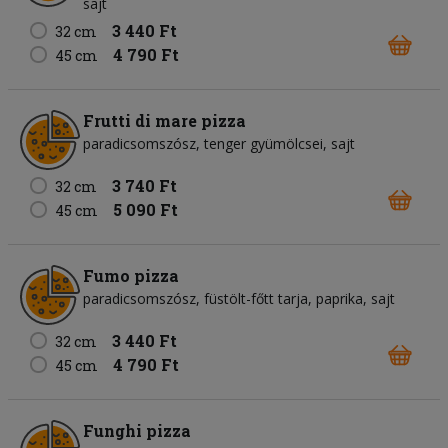
sajt
3 440 Ft
32 cm
4 790 Ft
45 cm
Frutti di mare pizza
paradicsomszósz
tenger gyümölcsei
sajt
3 740 Ft
32 cm
5 090 Ft
45 cm
Fumo pizza
paradicsomszósz
füstölt-főtt tarja
paprika
sajt
3 440 Ft
32 cm
4 790 Ft
45 cm
Funghi pizza