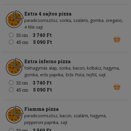
Extra 4 sajtos pizza
paradicsomszósz
sonka
szalámi
gomba
oregano
4 féle sajt
3 740 Ft
32 cm
5 090 Ft
45 cm
Extra inferno pizza
fokhagymás alap
sonka
bacon
kolbász
hagyma
gomba
erős paprika
Erős Pista
tejföl
sajt
3 740 Ft
32 cm
5 090 Ft
45 cm
Fiamma pizza
paradicsomszósz
bacon
szalámi
hagyma
pepperoni paprika
sajt
3 540 Ft
32 cm