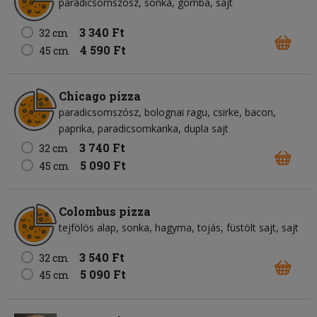
paradicsomszósz
sonka
gomba
sajt
3 340 Ft
32 cm
4 590 Ft
45 cm
Chicago pizza
paradicsomszósz
bolognai ragu
csirke
bacon
paprika
paradicsomkarika
dupla sajt
3 740 Ft
32 cm
5 090 Ft
45 cm
Colombus pizza
tejfölös alap
sonka
hagyma
tojás
füstölt sajt
sajt
3 540 Ft
32 cm
5 090 Ft
45 cm