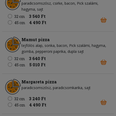
paradicsomszósz
csirke
bacon
Pick szalámi
hagyma
sajt
3 540 Ft
32 cm
4 490 Ft
45 cm
Mamut pizza
tejfölös alap
sonka
bacon
Pick szalámi
hagyma
gomba
pepperoni paprika
dupla sajt
3 640 Ft
32 cm
5 010 Ft
45 cm
Margareta pizza
paradicsomszósz
paradicsomkarika
sajt
3 240 Ft
32 cm
4 490 Ft
45 cm