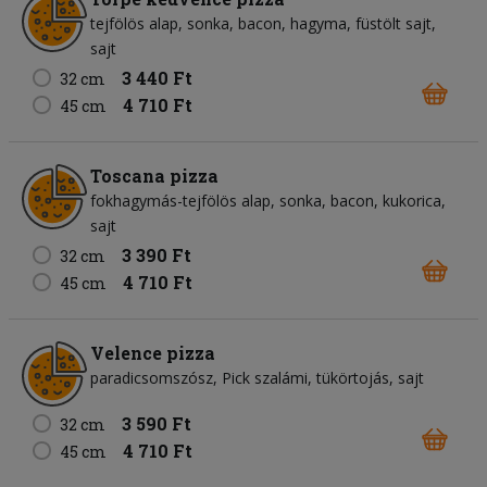
tejfölös alap
sonka
bacon
hagyma
füstölt sajt
sajt
3 440 Ft
32 cm
4 710 Ft
45 cm
Toscana pizza
fokhagymás-tejfölös alap
sonka
bacon
kukorica
sajt
3 390 Ft
32 cm
4 710 Ft
45 cm
Velence pizza
paradicsomszósz
Pick szalámi
tükörtojás
sajt
3 590 Ft
32 cm
4 710 Ft
45 cm