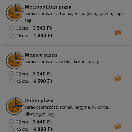
Metropolitan pizza
paradicsomszósz
tonhal
fokhagyma
gomba
dupla
sajt
3 540 Ft
32 cm
4 890 Ft
45 cm
Mexico pizza
paradicsomszósz
sonka
kukorica
sajt
3 240 Ft
32 cm
4 590 Ft
45 cm
Onion pizza
paradicsomszósz
tonhal
hagyma
kukorica
olívabogyó
sajt
3 440 Ft
32 cm
4 890 Ft
45 cm