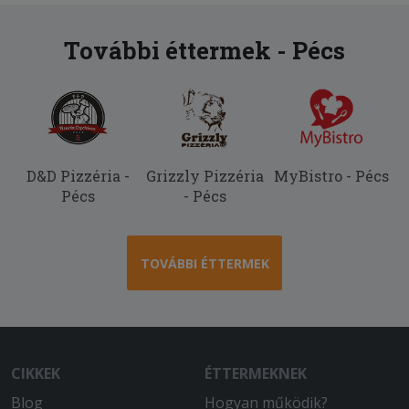
További éttermek - Pécs
D&D Pizzéria -
Grizzly Pizzéria
MyBistro - Pécs
Pécs
- Pécs
TOVÁBBI ÉTTERMEK
CIKKEK
ÉTTERMEKNEK
Blog
Hogyan működik?