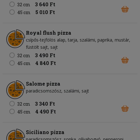
3 640 Ft
32 cm
5 010 Ft
45 cm
Royal flush pizza
csípős-tejfölös alap
tarja
szalámi
paprika
mustár
füstölt sajt
sajt
3 490 Ft
32 cm
4 840 Ft
45 cm
Salome pizza
paradicsomszósz
szalámi
sajt
3 340 Ft
32 cm
4 490 Ft
45 cm
Siciliano pizza
paradicsomszósz
sonka
olívabogyó
pepperoni