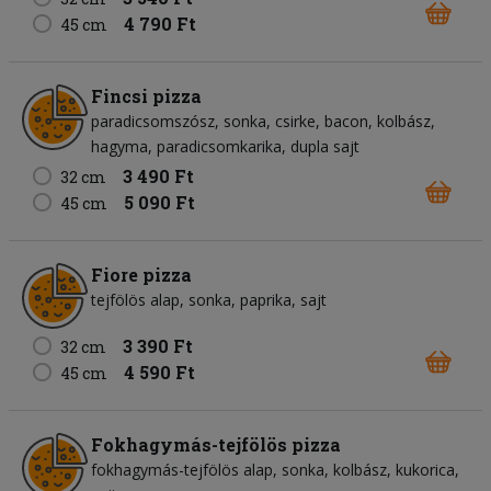
4 790 Ft
45 cm
Fincsi pizza
paradicsomszósz
sonka
csirke
bacon
kolbász
hagyma
paradicsomkarika
dupla sajt
3 490 Ft
32 cm
5 090 Ft
45 cm
Fiore pizza
tejfölös alap
sonka
paprika
sajt
3 390 Ft
32 cm
4 590 Ft
45 cm
Fokhagymás-tejfölös pizza
fokhagymás-tejfölös alap
sonka
kolbász
kukorica