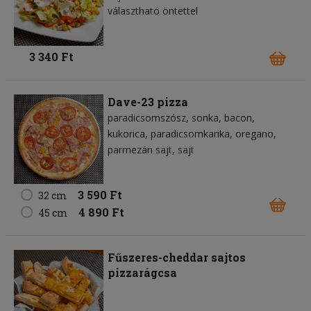
választható öntettel
3 340 Ft
Dave-23 pizza
paradicsomszósz
sonka
bacon
kukorica
paradicsomkarika
oregano
parmezán sajt
sajt
3 590 Ft
32 cm
4 890 Ft
45 cm
Fűszeres-cheddar sajtos
pizzarágcsa