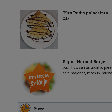
Túró Rudis palacsinta
2db
Sajtos Normál Burger
buci
hús
saláta
uborka
para
sajt
majonéz
ketchup
mustá
Pizza