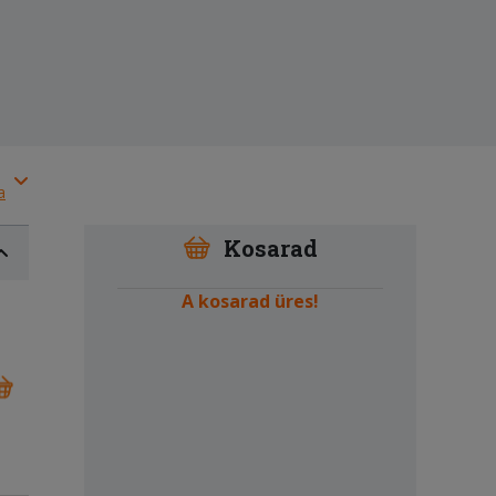
a
Kosarad
A kosarad üres!