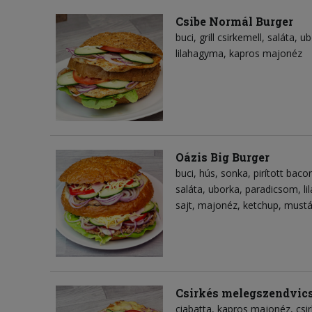
Csibe Normál Burger
buci
grill csirkemell
saláta
ub
lilahagyma
kapros majonéz
Oázis Big Burger
buci
hús
sonka
pirított baco
saláta
uborka
paradicsom
l
sajt
majonéz
ketchup
mustá
Csirkés melegszendvic
ciabatta
kapros majonéz
csi