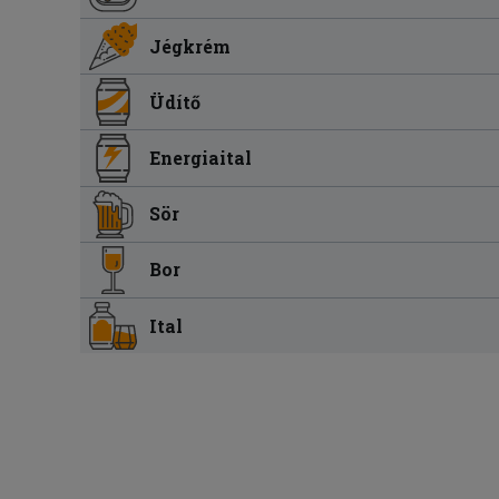
Jégkrém
Üdítő
Energiaital
Sör
Bor
Ital