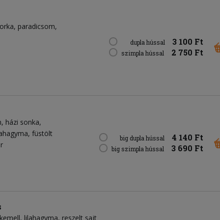
orka
paradicsom
3 100 Ft
dupla hússal
2 750 Ft
szimpla hússal
n
házi sonka
ilahagyma
füstölt
4 140 Ft
big dupla hússal
r
3 690 Ft
big szimpla hússal
s
rkemell
lilahagyma
reszelt sajt