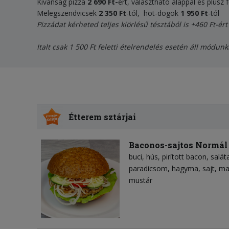
Kívánság pizza
2 690 Ft-
ért, választható alappal és plusz f
Melegszendvicsek
2 350 Ft
-tól, hot-dogok
1 950
F
t
-tól
Pizzádat kérheted teljes kiörlésű tésztából is +460 Ft-ért
Italt csak 1 500 Ft feletti ételrendelés esetén áll módunk
Étterem sztárjai
Baconos-sajtos Normál
buci
hús
pirított bacon
salát
paradicsom
hagyma
sajt
ma
mustár