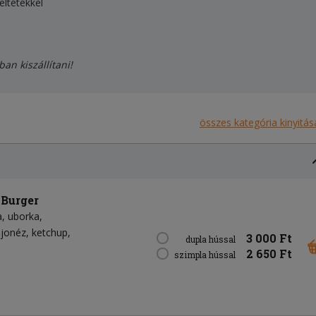
eltétekkel
ban kiszállítani!
összes kategória kinyitás
 Burger
a
uborka
jonéz
ketchup
3 000 Ft
dupla hússal
2 650 Ft
szimpla hússal