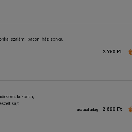
onka
szalámi
bacon
házi sonka
2 750 Ft
adicsom
kukorica
eszelt sajt
2 690 Ft
normál adag