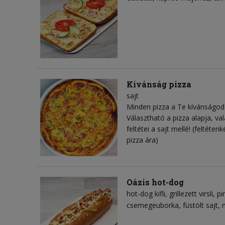
Kívánság pizza
sajt
Minden pizza a Te kívánságod 
Választható a pizza alapja, val
feltétei a sajt mellé! (feltéte
pizza ára)
Oázis hot-dog
hot-dog kifli
grillezett virsli
pi
csemegeuborka
füstölt sajt