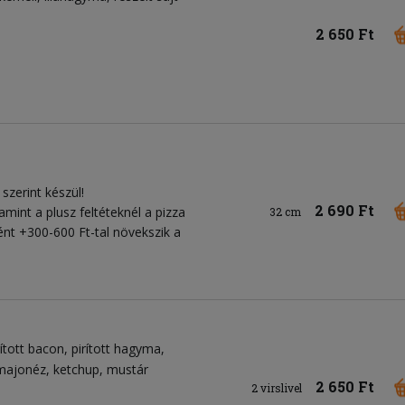
2 650 Ft
szerint készül!
2 690 Ft
amint a plusz feltéteknél a pizza
32 cm
nként +300-600 Ft-tal növekszik a
rított bacon
pirított hagyma
majonéz
ketchup
mustár
2 650 Ft
2 virslivel