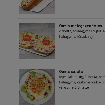
Oázis melegszendvics
ciabatta
fokhagymás tejföl
s
lilahagyma
füstölt sajt
Oázis saláta
fejes saláta
kígyóuborka
par
lilahagyma
csirkemellcsíkok
r
választható öntettel