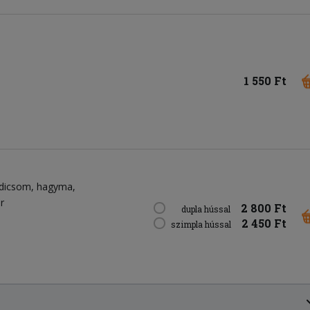
1 550 Ft
dicsom
hagyma
r
2 800 Ft
dupla hússal
2 450 Ft
szimpla hússal