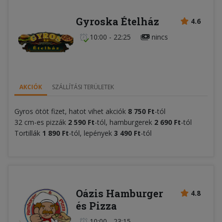
Gyroska Ételház
4.6
10:00 - 22:25
nincs
AKCIÓK
SZÁLLÍTÁSI TERÜLETEK
Gyros ötöt fizet, hatot vihet akciók
8
75
0 Ft
-tól
32 cm-es pizzák
2 590
Ft
-tól, hamburgerek
2 690 Ft
-tól
Tortillák
1 890 Ft
-tól, lepények
3 490 Ft
-tól
Oázis Hamburger
4.8
és Pizza
10:00 - 23:15