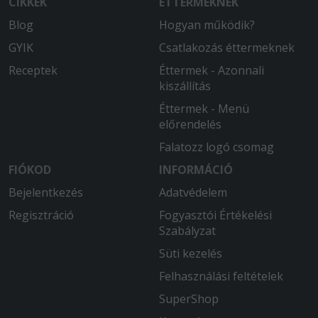
CIKKEK
ÉTTERMEKNEK
Blog
Hogyan működik?
GYIK
Csatlakozás éttermeknek
Receptek
Éttermek - Azonnali
kiszállítás
Éttermek - Menü
előrendelés
Falatozz logó csomag
FIÓKOD
INFORMÁCIÓ
Bejelentkezés
Adatvédelem
Regisztráció
Fogyasztói Értékelési
Szabályzat
Süti kezelés
Felhasználási feltételek
SuperShop