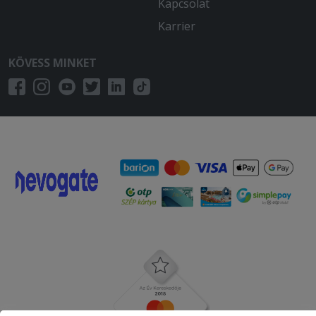
Kapcsolat
Karrier
KÖVESS MINKET