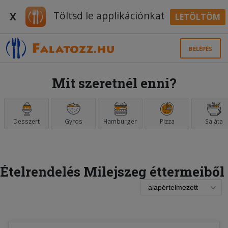
Töltsd le applikációnkat
X
LETÖLTÖM
BELÉPÉS
Mit szeretnél enni?
Desszert
Gyros
Hamburger
Pizza
Saláta
Ételrendelés Milejszeg éttermeiből