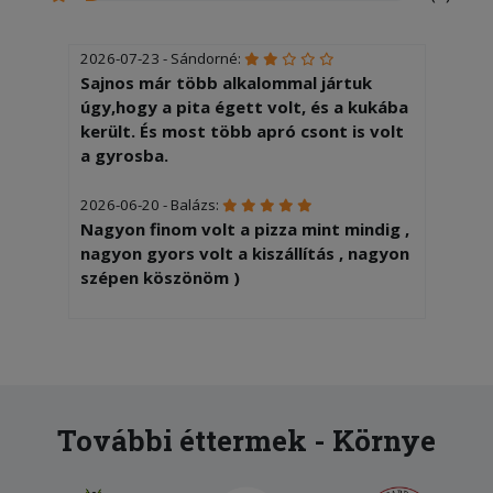
2026-07-23 - Sándorné:
Sajnos már több alkalommal jártuk
úgy,hogy a pita égett volt, és a kukába
került. És most több apró csont is volt
a gyrosba.
2026-06-20 - Balázs:
Nagyon finom volt a pizza mint mindig ,
nagyon gyors volt a kiszállítás , nagyon
szépen köszönöm )
2026-06-11 - Viktor:
Házhoz rendeltem vacsorát a fiamnak
és magamnak! Bolignait kértem neki,
magamnak pedig egy füstös oldalakat.
Hívtak, hogy nincs semmilyen oldalasuk
További éttermek - Környe
jelenleg, helyette bármi mást kérhetek!
Tök szimpi, király! Cordont kértem