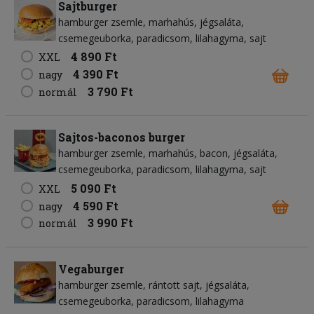
Sajtburger
hamburger zsemle
marhahús
jégsaláta
csemegeuborka
paradicsom
lilahagyma
sajt
4 890 Ft
XXL
4 390 Ft
nagy
3 790 Ft
normál
Sajtos-baconos burger
hamburger zsemle
marhahús
bacon
jégsaláta
csemegeuborka
paradicsom
lilahagyma
sajt
5 090 Ft
XXL
4 590 Ft
nagy
3 990 Ft
normál
Vegaburger
hamburger zsemle
rántott sajt
jégsaláta
csemegeuborka
paradicsom
lilahagyma