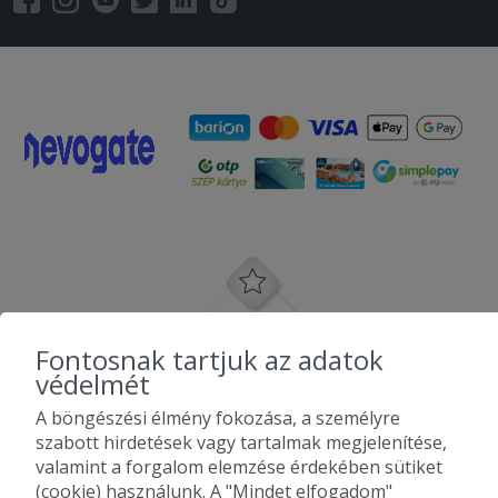
2025-11-01 - Ferenc:
Minden ok.
2025-10-23 - Zsuzsanna:
Gyorsan kihozták, és nagyon fini volt.
2025-09-25 - Tóth:
Nagyon finom volt Gyors szállítás
2025-09-17 - Mária:
Többszőr rendeltünk innen, eddig nem
csalódtunk. Isteni finom volt a pizza és
a gyros is. Köszönjük
Fontosnak tartjuk az adatok
védelmét
2025-09-13 - Balázs:
Mindig időben , mindig finom ételek )
A böngészési élmény fokozása, a személyre
szabott hirdetések vagy tartalmak megjelenítése,
2025-07-29 - Péter:
valamint a forgalom elemzése érdekében sütiket
1142-kor rendeltem. Azt írták, hogy 40
(cookie) használunk. A "Mindet elfogadom"