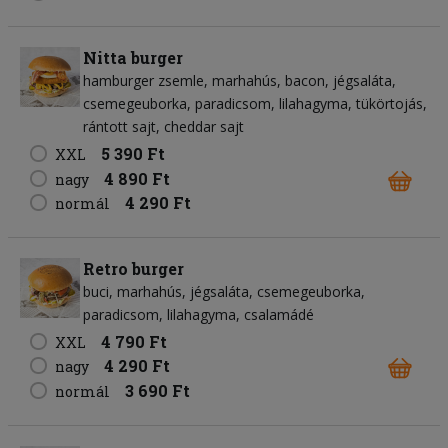
Nitta burger
hamburger zsemle
marhahús
bacon
jégsaláta
csemegeuborka
paradicsom
lilahagyma
tükörtojás
rántott sajt
cheddar sajt
5 390 Ft
XXL
4 890 Ft
nagy
4 290 Ft
normál
Retro burger
buci
marhahús
jégsaláta
csemegeuborka
paradicsom
lilahagyma
csalamádé
4 790 Ft
XXL
4 290 Ft
nagy
3 690 Ft
normál