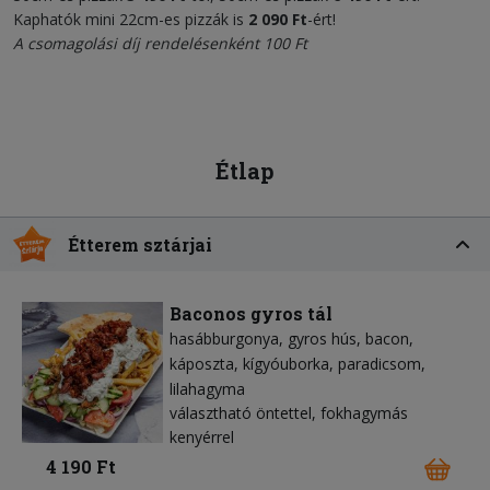
Kaphatók mini 22cm-es pizzák is
2 090 Ft
-ért!
A csomagolási díj rendelésenként 100 Ft
Étlap
Étterem sztárjai
Baconos gyros tál
hasábburgonya
gyros hús
bacon
káposzta
kígyóuborka
paradicsom
lilahagyma
választható öntettel, fokhagymás
kenyérrel
4 190 Ft