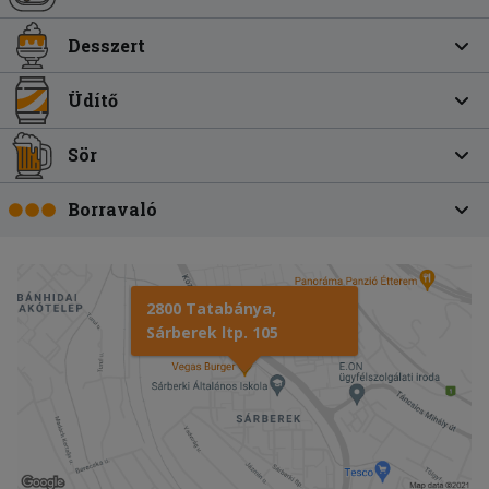
Desszert
Üdítő
Sör
Borravaló
2800 Tatabánya,
Sárberek ltp. 105