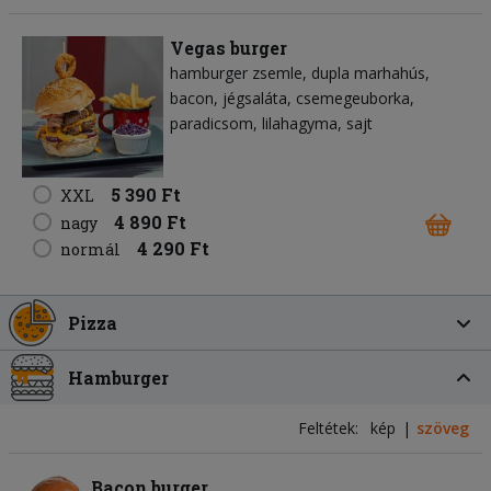
Vegas burger
hamburger zsemle
dupla marhahús
bacon
jégsaláta
csemegeuborka
paradicsom
lilahagyma
sajt
5 390 Ft
XXL
4 890 Ft
nagy
4 290 Ft
normál
Pizza
Hamburger
Feltétek:
kép
szöveg
Bacon burger