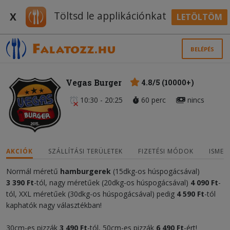
Töltsd le applikációnkat
X
LETÖLTÖM
BELÉPÉS
Vegas Burger
4.8/5 (10000+)
10:30 - 20:25
60 perc
nincs
AKCIÓK
SZÁLLÍTÁSI TERÜLETEK
FIZETÉSI MÓDOK
ISMER
Normál méretű
hamburgerek
(15dkg-os húspogácsával)
3 390 Ft
-tól, nagy méretűek (20dkg-os húspogácsával)
4 090 Ft
-
tól, XXL méretűek (30dkg-os húspogácsával) pedig
4 590 Ft
-tól
kaphatók nagy választékban!
30cm-es pizzák
3 490 Ft
-tól, 50cm-es pizzák
6 490 Ft
-ért!