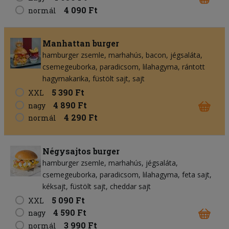
4 090 Ft
normál
Manhattan burger
hamburger zsemle
marhahús
bacon
jégsaláta
csemegeuborka
paradicsom
lilahagyma
rántott
hagymakarika
füstölt sajt
sajt
5 390 Ft
XXL
4 890 Ft
nagy
4 290 Ft
normál
Négysajtos burger
hamburger zsemle
marhahús
jégsaláta
csemegeuborka
paradicsom
lilahagyma
feta sajt
kéksajt
füstölt sajt
cheddar sajt
5 090 Ft
XXL
4 590 Ft
nagy
3 990 Ft
normál