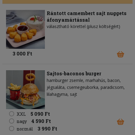
Rántott camembert sajt nuggets
áfonyamártással
választható körettel (plusz költségért)
3 000 Ft
Sajtos-baconos burger
hamburger zsemle
marhahús
bacon
jégsaláta
csemegeuborka
paradicsom
lilahagyma
sajt
5 090 Ft
XXL
4 590 Ft
nagy
3 990 Ft
normál