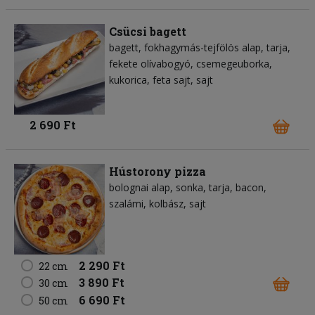
Csücsi bagett
bagett
fokhagymás-tejfölös alap
tarja
fekete olívabogyó
csemegeuborka
kukorica
feta sajt
sajt
2 690 Ft
Hústorony pizza
bolognai alap
sonka
tarja
bacon
szalámi
kolbász
sajt
2 290 Ft
22 cm
3 890 Ft
30 cm
6 690 Ft
50 cm