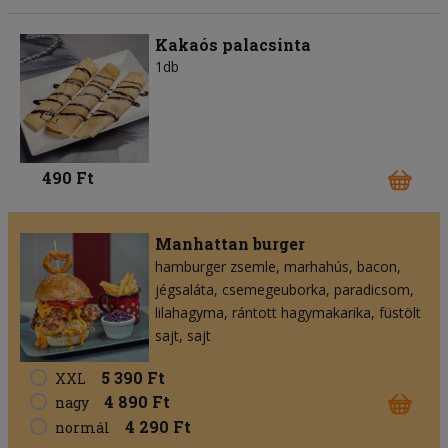
Kakaós palacsinta
1db
490 Ft
Manhattan burger
hamburger zsemle
marhahús
bacon
jégsaláta
csemegeuborka
paradicsom
lilahagyma
rántott hagymakarika
füstölt
sajt
sajt
5 390 Ft
XXL
4 890 Ft
nagy
4 290 Ft
normál