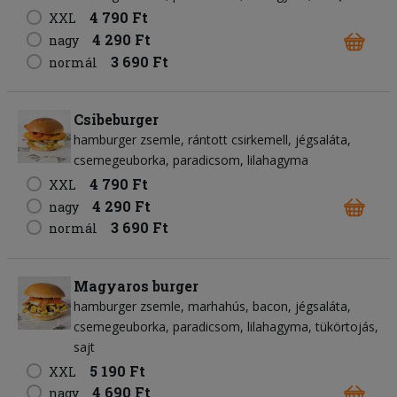
4 790 Ft
XXL
4 290 Ft
nagy
3 690 Ft
normál
Csibeburger
hamburger zsemle
rántott csirkemell
jégsaláta
csemegeuborka
paradicsom
lilahagyma
4 790 Ft
XXL
4 290 Ft
nagy
3 690 Ft
normál
Magyaros burger
hamburger zsemle
marhahús
bacon
jégsaláta
csemegeuborka
paradicsom
lilahagyma
tükörtojás
sajt
5 190 Ft
XXL
4 690 Ft
nagy