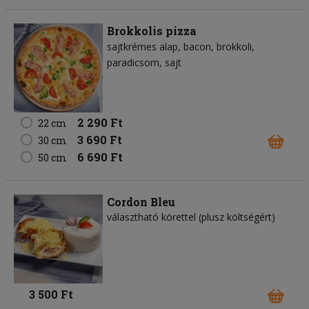
Brokkolis pizza
sajtkrémes alap
bacon
brokkoli
paradicsom
sajt
2 290 Ft
22 cm
3 690 Ft
30 cm
6 690 Ft
50 cm
Cordon Bleu
választható körettel (plusz költségért)
3 500 Ft