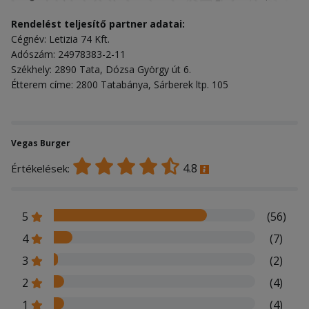
Rendelést teljesítő partner adatai:
Cégnév: Letizia 74 Kft.
Adószám: 24978383-2-11
Székhely: 2890 Tata, Dózsa György út 6.
Étterem címe: 2800 Tatabánya, Sárberek ltp. 105
Vegas Burger
4.8
Értékelések:
5
(56)
4
(7)
3
(2)
2
(4)
1
(4)