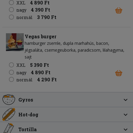
4 890 Ft
XXL
4 390 Ft
nagy
3 790 Ft
normál
Vegas burger
hamburger zsemle
dupla marhahús
bacon
jégsaláta
csemegeuborka
paradicsom
lilahagyma
sajt
5 390 Ft
XXL
4 890 Ft
nagy
4 290 Ft
normál
Gyros
Hot-dog
Tortilla