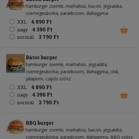
hamburger zsemle
marhahús
bacon
jégsaláta
csemegeuborka
paradicsom
lilahagyma
4 890 Ft
XXL
4 390 Ft
nagy
3 790 Ft
normál
Bátor burger
hamburger zsemle
marhahús
jégsaláta
csemegeuborka
paradicsom
lilahagyma
chili
jalapeno
csípős szósz
4 890 Ft
XXL
4 390 Ft
nagy
3 790 Ft
normál
BBQ burger
hamburger zsemle
marhahús
bacon
jégsaláta
csemegeuborka
paradicsom
lilahagyma
BBQ szósz