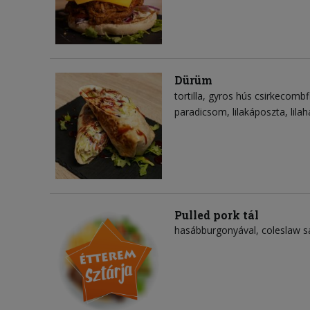
Dürüm
tortilla
gyros hús csirkecombfi
paradicsom
lilakáposzta
lila
Pulled pork tál
hasábburgonyával, coleslaw sa