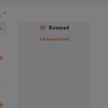
a
Kosarad
A kosarad üres!