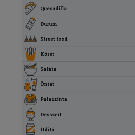
Quesadilla
Dürüm
Street food
Köret
Saláta
Öntet
Palacsinta
Desszert
Üdítő