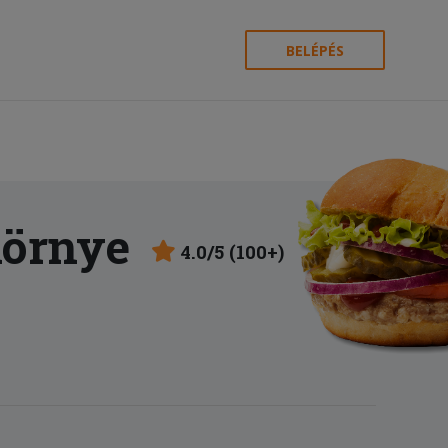
BELÉPÉS
Környe
4.0/5 (100+)