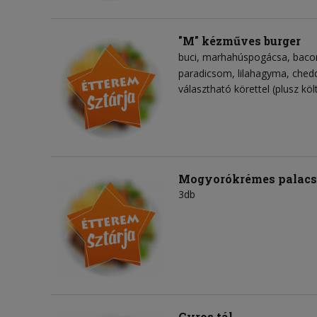
"M" kézműves burger
buci
marhahúspogácsa
baco
paradicsom
lilahagyma
chedd
választható körettel (plusz köl
Mogyorókrémes palacs
3db
Gyros tál