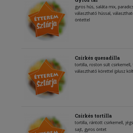
gyros hús
saláta mix
paradi
választható hússal, választhat
öntettel
Csirkés quesadilla
tortilla
roston sült csirkemell
választható körettel (plusz köl
Csirkés tortilla
tortilla
rántott csirkemell
jég
sajt
gyros öntet