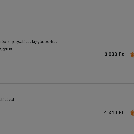
léből
jégsaláta
kígyóuborka
hagyma
3 030 Ft
látával
4 240 Ft