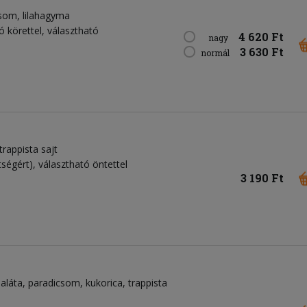
csom
lilahagyma
ó körettel, választható
4 620 Ft
nagy
3 630 Ft
normál
trappista sajt
tségért), választható öntettel
3 190 Ft
saláta
paradicsom
kukorica
trappista