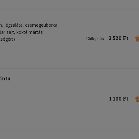
n
jégsaláta
csemegeuborka
ar sajt
koktélmártás
3 520 Ft
tségért)
12dkg hús
inta
1 100 Ft