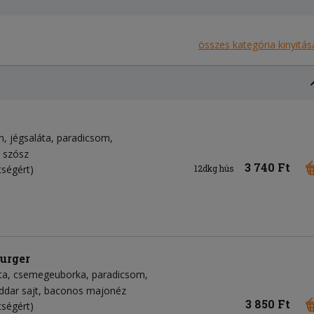
összes kategória kinyitás
n
jégsaláta
paradicsom
 szósz
3 740 Ft
tségért)
12dkg hús
urger
ta
csemegeuborka
paradicsom
ddar sajt
baconos majonéz
3 850 Ft
tségért)