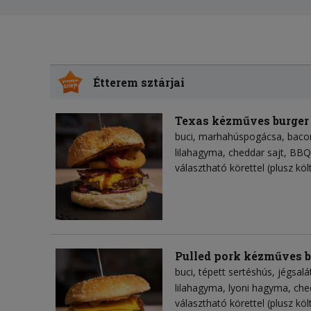
Étterem sztárjai
Texas kézműves burger
buci
marhahúspogácsa
baco
lilahagyma
cheddar sajt
BBQ
választható körettel (plusz köl
Pulled pork kézműves b
buci
tépett sertéshús
jégsalá
lilahagyma
lyoni hagyma
che
választható körettel (plusz köl