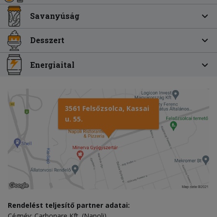
Savanyúság
Desszert
Energiaital
3561 Felsőzsolca, Kassai
u. 55.
Rendelést teljesítő partner adatai:
Cégnév: Carbonare Kft. (Napoli)