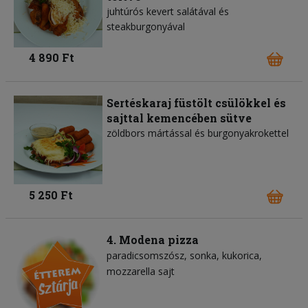
juhtúrós kevert salátával és
steakburgonyával
4 890 Ft
Sertéskaraj füstölt csülökkel és
sajttal kemencében sütve
zöldbors mártással és burgonyakrokettel
5 250 Ft
4. Modena pizza
paradicsomszósz
sonka
kukorica
mozzarella sajt