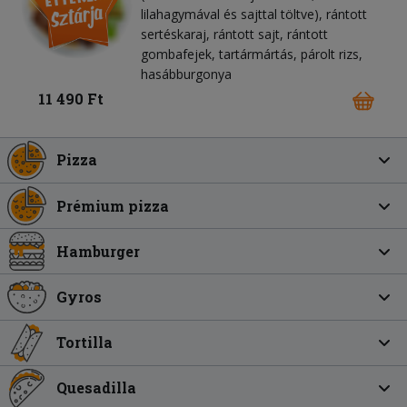
lilahagymával és sajttal töltve), rántott
sertéskaraj, rántott sajt, rántott
gombafejek, tartármártás, párolt rizs,
hasábburgonya
11 490 Ft
Pizza
Prémium pizza
Hamburger
Gyros
Tortilla
Quesadilla