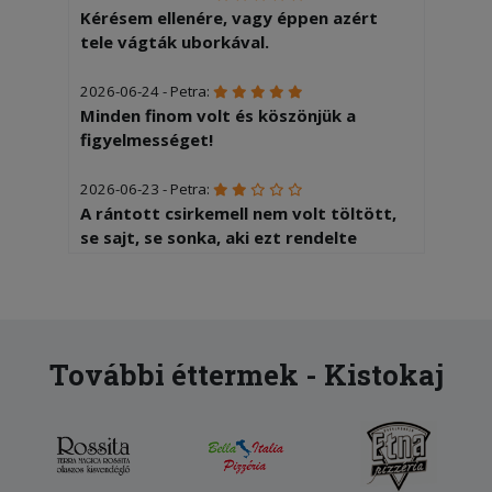
Kérésem ellenére, vagy éppen azért
tele vágták uborkával.
2026-06-24 - Petra:
Minden finom volt és köszönjük a
figyelmességet!
2026-06-23 - Petra:
A rántott csirkemell nem volt töltött,
se sajt, se sonka, aki ezt rendelte
nagyon csalódott volt. Meg se volt
rendesen sütve.
2026-05-07 - :
Sajnos nagyon csalódott vagyok. Az
További éttermek - Kistokaj
étel ehetetlenül sós volt.
2026-03-18 - Julianna:
Nagyon nagy meglepetés volt, hogy a
rendeléstől számítva fél órán belül