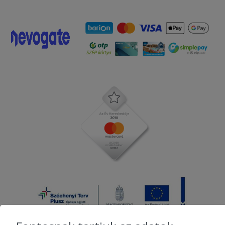
2025-09-02 - Ivett:
Gyorsan megérkezett a rendelésem,
ami nagyon finom volt! A futár kedves
volt.
2025-08-18 - Gyuláné:
A pizza sajnos hideg volt,túl volt
sütve,égett volt a teteje! Élvezhetetlen
volt.
2025-07-08 - Petra:
Az étel finom volt, de a prémium
gyrosos pizzára egy darab zöldség sem
került. Bosszantó!
2025-06-27 - Kármen:
Nekünk kicsit sós volt a pizza.
2025-06-23 - Dávid: