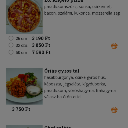
paradicsomszósz
sonka
csirkemell
bacon
szalámi
kukorica
mozzarella sajt
3 190 Ft
26 cm
3 850 Ft
32 cm
7 590 Ft
50 cm
Óriás gyros tál
hasábburgonya
csirke gyros hús
káposzta
jégsaláta
kígyóuborka
paradicsom
vöröshagyma
lilahagyma
választható öntettel
3 750 Ft
Chef saláta