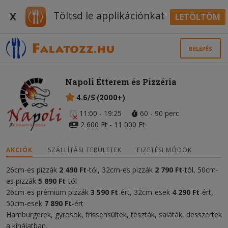
Töltsd le applikációnkat
X
LETÖLTÖM
BELÉPÉS
Napoli Étterem és Pizzéria
4.6/5 (2000+)
11:00 - 19:25
60 - 90 perc
2 600 Ft - 11 000 Ft
AKCIÓK
SZÁLLÍTÁSI TERÜLETEK
FIZETÉSI MÓDOK
26cm-es pizzák
2 490 Ft
-tól, 32cm-es pizzák
2 790 Ft
-tól, 50cm-
es pizzák
5 890 Ft
-tól
26cm-es prémium pizzák
3 590 Ft
-ért, 32cm-esek
4
290 Ft
-ért,
50cm-esek
7 890 Ft
-ért
Hamburgerek, gyrosok, frissensültek, tészták, saláták, desszertek
a kínálatban.