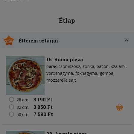
Étlap
Étterem sztárjai
16. Roma pizza
paradicsomszósz
sonka
bacon
szalámi
vöröshagyma
fokhagyma
gomba
mozzarella sajt
3 190 Ft
26 cm
3 850 Ft
32 cm
7 590 Ft
50 cm
28. Angelo pizza