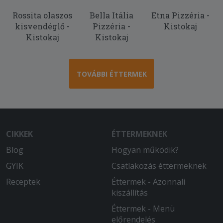
megkaptam az ételt. Az étel finom,
Rossita olaszos
Bella Itália
Etna Pizzéria -
meleg, ízletes volt, a futár kedves és
kisvendéglő -
Pizzéria -
Kistokaj
gyors.
Kistokaj
Kistokaj
2026-03-05 - Péterné:
nincs szöveges értékelés
TOVÁBBI ÉTTERMEK
2026-01-05 - Mária:
Szeretjük ezt az éttermet, mert az
ételeik mindig finomak, az adagokkal jól
lehet lakni és a házhozszállítási idő is
csak nagyon forgalmas időszakokban
CIKKEK
ÉTTERMEKNEK
haladja meg az egy órát. Igaz, nem túl
Blog
sok étterem szállít ki a mi
Hogyan működik?
településünkre, de néhány azért igen,
GYIK
Csatlakozás éttermeknek
viszont mi legtöbbször őket választjuk.
Receptek
Éttermek - Azonnali
És nem is csak rendeléskor, hanem
kiszállítás
olyankor is, amikor egyszer-egyszer
szeretnénk elmenni és beülni valahová,
Éttermek - Menü
mert nagyon hangulatos, kellemes hely,
előrendelés