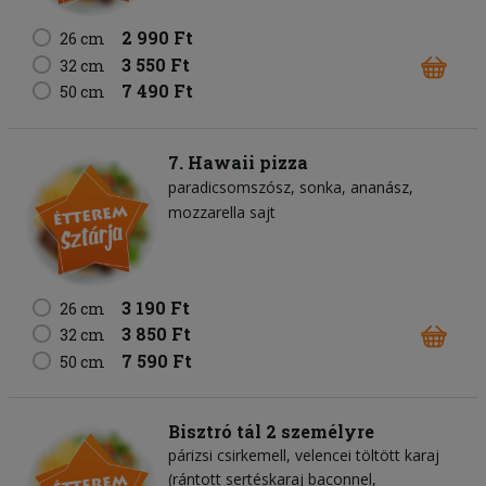
2 990 Ft
26 cm
3 550 Ft
32 cm
7 490 Ft
50 cm
7. Hawaii pizza
paradicsomszósz
sonka
ananász
mozzarella sajt
3 190 Ft
26 cm
3 850 Ft
32 cm
7 590 Ft
50 cm
Bisztró tál 2 személyre
párizsi csirkemell, velencei töltött karaj
(rántott sertéskaraj baconnel,