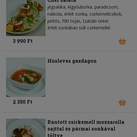
jégsaláta
kígyóuborka
paradicsom
rukkola
érlelt sonka
csirkemellcsíkok
pirítós
főtt tojás
tzatziki öntet
érlelt sonkában sült csirkemellel
3 990 Ft
Húsleves gazdagon
2 350 Ft
Rántott csirkemell mozzarella
sajttal és pármai sonkával
töltve