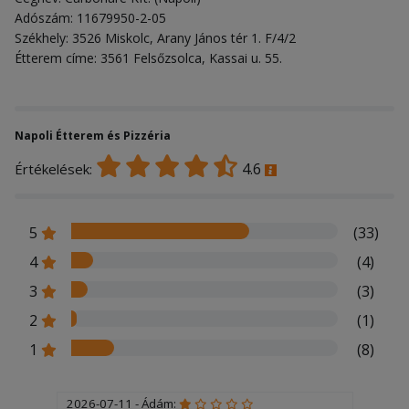
Adószám: 11679950-2-05
Székhely: 3526 Miskolc, Arany János tér 1. F/4/2
Étterem címe: 3561 Felsőzsolca, Kassai u. 55.
Napoli Étterem és Pizzéria
4.6
Értékelések:
5
(33)
4
(4)
3
(3)
2
(1)
1
(8)
2026-07-11 - Ádám: