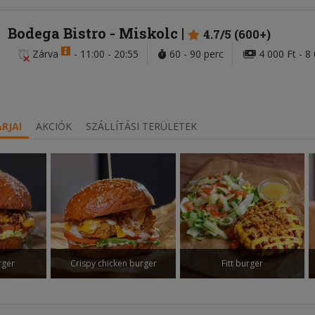
Bodega Bistro
- Miskolc
4.7/5 (600+)
Zárva
-
11:00 - 20:55
60 - 90 perc
4 000 Ft - 8
RJAI
AKCIÓK
SZÁLLÍTÁSI TERÜLETEK
rger
Crispy chicken burger
Fitt burger