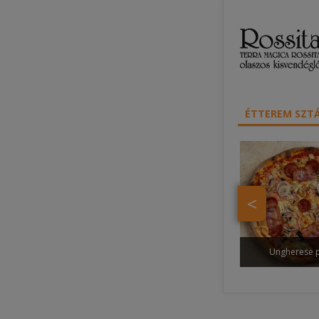
ÉTTEREM SZTÁ
<
Ungherese p