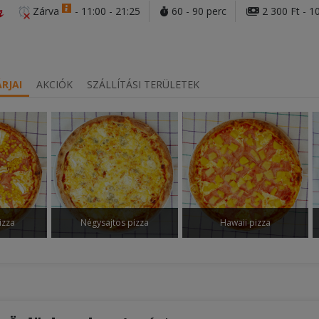
Zárva
-
11:00 - 21:25
60 - 90 perc
2 300 Ft - 1
RJAI
AKCIÓK
SZÁLLÍTÁSI TERÜLETEK
izza
Négysajtos pizza
Hawaii pizza