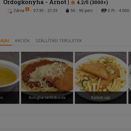
Ördögkonyha
- Arnót
4.2/5 (3000+)
Zárva
-
07:30 - 21:55
50 - 90 perc
0 Ft - 4 000 
RJAI
AKCIÓK
SZÁLLÍTÁSI TERÜLETEK
es
Bolognai sertésborda
Rántott sajt