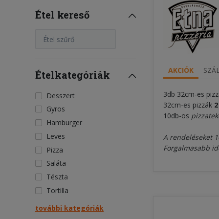
Étel kereső
Étel szűrő
AKCIÓK
SZÁL
Ételkategóriák
3db 32cm-es pizz
Desszert
32cm-es pizzák
2
Gyros
10db-os
pizzatek
Hamburger
Leves
A rendeléseket 10
Forgalmasabb idő
Pizza
Saláta
Tészta
Tortilla
további kategóriák