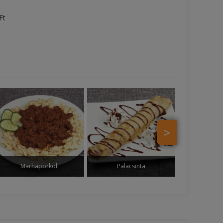
Ft
>
Marhapörkölt
Palacsinta