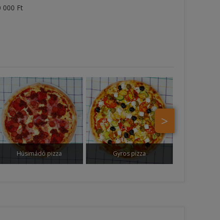
0 000 Ft
>
Húsimádó pizza
Gyros pizza