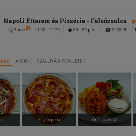
Napoli Étterem és Pizzéria
- Felsőzsolca
Zárva
-
11:00 - 21:25
60 - 90 perc
2 600 Ft - 1
RJAI
AKCIÓK
SZÁLLÍTÁSI TERÜLETEK
za
Angelo pizza
Óriás gyros tál