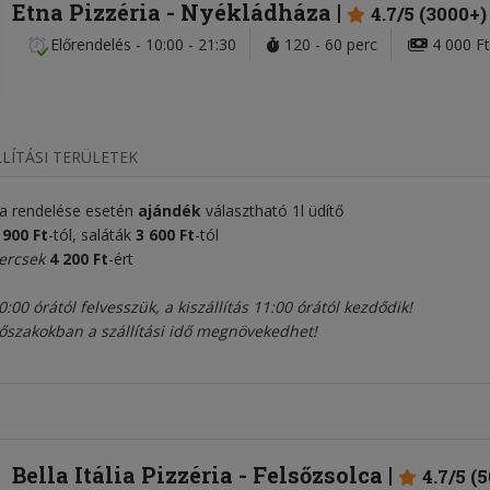
Etna Pizzéria
- Nyékládháza
4.7/5 (3000+)
Előrendelés
-
10:00 - 21:30
120 - 60 perc
4 000 Ft
LÍTÁSI TERÜLETEK
a rendelése esetén
ajándék
választható 1l üdítő
 900 Ft
-tól, saláták
3 600 Ft
-tól
ercsek
4 200 Ft
-ért
:00 órától felvesszük, a kiszállítás 11:00 órától kezdődik!
szakokban a szállítási idő megnövekedhet!
Bella Itália Pizzéria
- Felsőzsolca
4.7/5 (