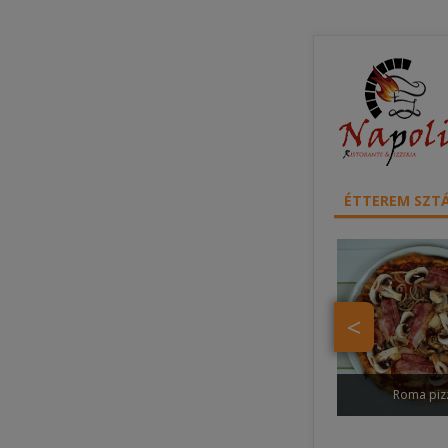
ÉTTEREM SZTÁ
<
Roma piz