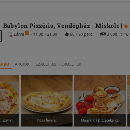
Babylon Pizzéria, Vendégház
- Miskolc
Zárva
-
11:00 - 21:00
60 - 90 perc
3 000 Ft - 6
RJAI
AKCIÓK
SZÁLLÍTÁSI TERÜLETEK
i szereti
Pizza Ínyenc
Magyaros pizzatekercs