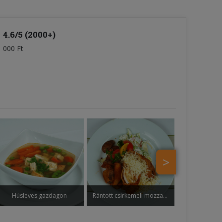
4.6/5 (2000+)
1 000 Ft
>
Húsleves gazdagon
Rántott csirkemell mozzarella sajttal és pármai sonkával töltve