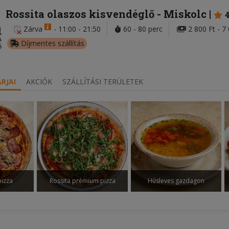
Rossita olaszos kisvendéglő
- Miskolc
Zárva
-
11:00 - 21:50
60 - 80 perc
2 800 Ft - 7
Díjmentes szállítás
RJAI
AKCIÓK
SZÁLLÍTÁSI TERÜLETEK
izza
Rossita prémium pizza
Húsleves gazdagon