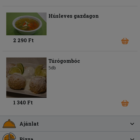
Húsleves gazdagon
2 290 Ft
Túrógombóc
5db
1 340 Ft
Ajánlat
Pizza