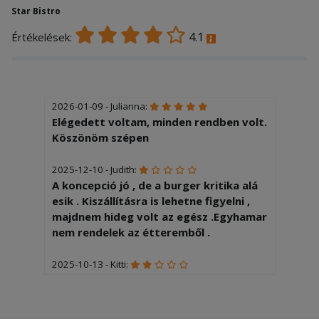
Star Bistro
4.1
Értékelések:
2026-01-09 - Julianna:
Elégedett voltam, minden rendben volt.
Köszönöm szépen
2025-12-10 - Judith:
A koncepció jó , de a burger kritika alá
esik . Kiszállításra is lehetne figyelni ,
majdnem hideg volt az egész .Egyhamar
nem rendelek az étteremből .
2025-10-13 - Kitti:
Tejföllel kértem a töltöttkáposztát,de
nem kaptam rá.