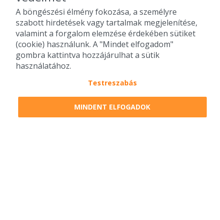
A böngészési élmény fokozása, a személyre
szabott hirdetések vagy tartalmak megjelenítése,
valamint a forgalom elemzése érdekében sütiket
(cookie) használunk. A "Mindet elfogadom"
gombra kattintva hozzájárulhat a sütik
használatához.
Testreszabás
2010-2026 Copyright - Falatozz.hu - Diston-line Kft.
MINDENT ELFOGADOK
Pizza, gyros, hamburger, menük kedvező áron, egy helyen az összes
étterem ajánlata.
0
tétel a kosárban
Megrendelem
Megrendelem
0 Ft