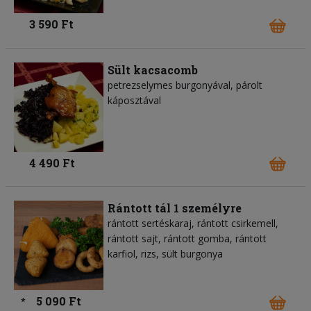
3 590 Ft
Sült kacsacomb
petrezselymes burgonyával, párolt
káposztával
4 490 Ft
Rántott tál 1 személyre
rántott sertéskaraj, rántott csirkemell,
rántott sajt, rántott gomba, rántott
karfiol, rizs, sült burgonya
5 090 Ft
*