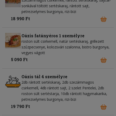
szezámmagos csirkemell, rántott sertéskaraj, sajttal-
sonkával töltött sertéskaraj, rántott sajt,
petrezselymes burgonya, rizi-bizi
18 990 Ft
Oázis fatányéros 1 személyre
roston sült csirkemell, natúr sertéskaraj, grillezett
szűzpecsenye, kolozsvári szalonna, bistro burgonya,
vegyes vágott
5 090 Ft
Oázis tál 4 személyre
2db rántott sertéskaraj, 2db szezámmagos
csirkemell, 4db rántott sajt, 2 szelet Pentelei, 2db
roston sült sertéstarja, 10db rántott hagymakarika,
petrezselymes burgonya, rizi-bizi
19 790 Ft