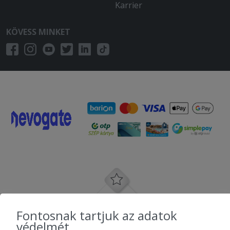
Karrier
KÖVESS MINKET
Fontosnak tartjuk az adatok
védelmét