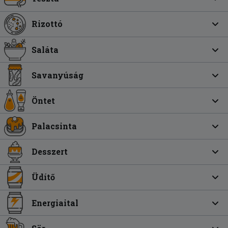
Rizottó
Saláta
Savanyúság
Öntet
Palacsinta
Desszert
Üdítő
Energiaital