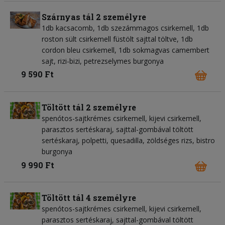
Szárnyas tál 2 személyre
1db kacsacomb, 1db szezámmagos csirkemell, 1db
roston sült csirkemell füstölt sajttal töltve, 1db
cordon bleu csirkemell, 1db sokmagvas camembert
sajt, rizi-bizi, petrezselymes burgonya
9 590 Ft
Töltött tál 2 személyre
spenótos-sajtkrémes csirkemell, kijevi csirkemell,
parasztos sertéskaraj, sajttal-gombával töltött
sertéskaraj, polpetti, quesadilla, zöldséges rizs, bistro
burgonya
9 990 Ft
Töltött tál 4 személyre
spenótos-sajtkrémes csirkemell, kijevi csirkemell,
parasztos sertéskaraj, sajttal-gombával töltött