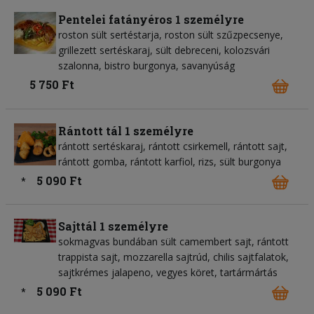
Pentelei fatányéros 1 személyre
roston sült sertéstarja, roston sült szűzpecsenye,
grillezett sertéskaraj, sült debreceni, kolozsvári
szalonna, bistro burgonya, savanyúság
5 750 Ft
Rántott tál 1 személyre
rántott sertéskaraj, rántott csirkemell, rántott sajt,
rántott gomba, rántott karfiol, rizs, sült burgonya
5 090 Ft
*
Sajttál 1 személyre
sokmagvas bundában sült camembert sajt, rántott
trappista sajt, mozzarella sajtrúd, chilis sajtfalatok,
sajtkrémes jalapeno, vegyes köret, tartármártás
5 090 Ft
*