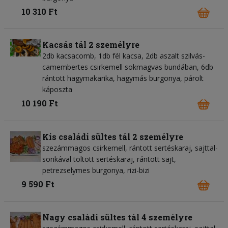
10 310 Ft
Kacsás tál 2 személyre
2db kacsacomb, 1db fél kacsa, 2db aszalt szilvás-
camembertes csirkemell sokmagvas bundában, 6db
rántott hagymakarika, hagymás burgonya, párolt
káposzta
10 190 Ft
Kis családi sültes tál 2 személyre
szezámmagos csirkemell, rántott sertéskaraj, sajttal-
sonkával töltött sertéskaraj, rántott sajt,
petrezselymes burgonya, rizi-bizi
9 590 Ft
Nagy családi sültes tál 4 személyre