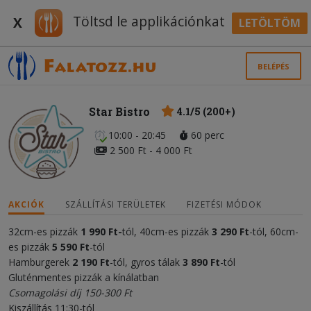
Töltsd le applikációnkat
X
LETÖLTÖM
BELÉPÉS
Star Bistro
4.1/5 (200+)
10:00 - 20:45
60 perc
2 500 Ft - 4 000 Ft
AKCIÓK
SZÁLLÍTÁSI TERÜLETEK
FIZETÉSI MÓDOK
32cm-es pizzák
1
990 Ft-
tól, 40cm-es pizzák
3 290 Ft
-tól, 60cm-
es pizzák
5 590 Ft
-tól
Hamburgerek
2 190 Ft
-tól, gyros tálak
3 890 Ft
-tól
Gluténmentes pizzák a kínálatban
Csomagolási díj 150-300 Ft
Kiszállítás 11:30-tól