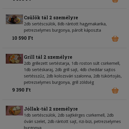
Csülök tál 2 személyre
2db sertéscsülök, 8db rántott hagymakarika,
petrezselymes burgonya, párolt káposzta
10 590 Ft
Grill tál 2 személyre
2db grillezett sertéstarja, 1db roston sült csirkemell,
1db sertéskaraj, 2db grill sajt, 4db cheddar sajtos
sertésszűz, 2db kolozsvári szalonna, 2db tükörtojás,
petrezselymes burgonya, grill zöldség
9 390 Ft
Jóllak-tál 2 személyre
1db sertéscsülök, 2db sajtkérges csirkemell, 2db
óvári szelet, 2db rántott sajt, rizi-bizi, petrezselymes
burgonya