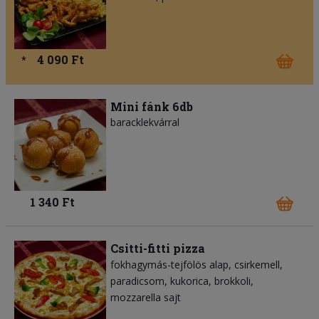
4 090 Ft
*
Mini fánk 6db
baracklekvárral
1 340 Ft
Csitti-fitti pizza
fokhagymás-tejfölös alap
csirkemell
paradicsom
kukorica
brokkoli
mozzarella sajt