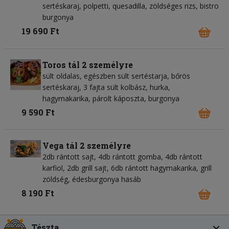
sertéskaraj, polpetti, quesadilla, zöldséges rizs, bistro
burgonya
19 690 Ft
Toros tál 2 személyre
sült oldalas, egészben sült sertéstarja, bőrös
sertéskaraj, 3 fajta sült kolbász, hurka,
hagymakarika, párolt káposzta, burgonya
9 590 Ft
Vega tál 2 személyre
2db rántott sajt, 4db rántott gomba, 4db rántott
karfiol, 2db grill sajt, 6db rántott hagymakarika, grill
zöldség, édesburgonya hasáb
8 190 Ft
Tészta