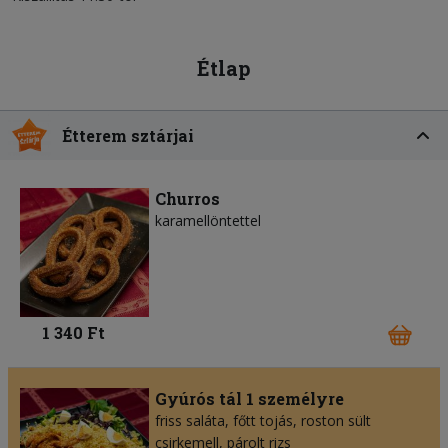
Étlap
Étterem sztárjai
Churros
karamellöntettel
1 340 Ft
Gyúrós tál 1 személyre
friss saláta, főtt tojás, roston sült
csirkemell, párolt rizs