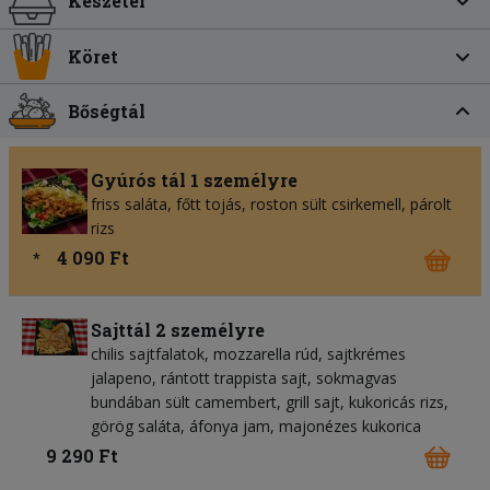
Készétel
Köret
Bőségtál
Gyúrós tál 1 személyre
friss saláta, főtt tojás, roston sült csirkemell, párolt
rizs
4 090 Ft
*
Sajttál 2 személyre
chilis sajtfalatok, mozzarella rúd, sajtkrémes
jalapeno, rántott trappista sajt, sokmagvas
bundában sült camembert, grill sajt, kukoricás rizs,
görög saláta, áfonya jam, majonézes kukorica
9 290 Ft