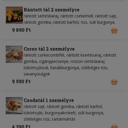
Rántott tál 2 személyre
rántott sertéskaraj, rántott csirkemell, rántott sajt,
rántott gomba, rántott karfiol, rizs, sült burgonya
9 890 Ft
Corso tál 2 személyre
rántott csirkecombfilé, rántott ksertésaraj, rántott
gomba, cigánypecsenye, roston sertéskaraj
tükörtojással, hasábburgonya, zöldséges rizs,
savanyúságok
9 590 Ft
Csodatál 1 személyre
rántott sajt, rántott gomba, rántott karfiol,
tükörtojás, burgonyakrokett, sült burgonya,
zöldséges rizs, tartármártás
4 390 Ft