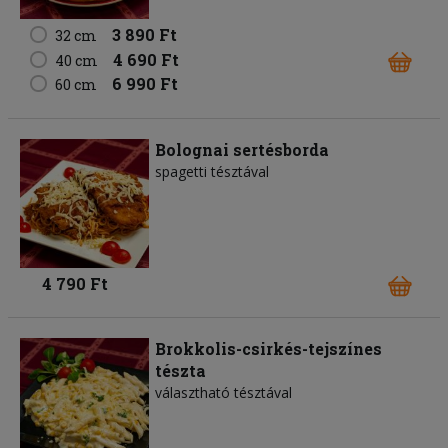
3 890 Ft
32 cm
4 690 Ft
40 cm
6 990 Ft
60 cm
Bolognai sertésborda
spagetti tésztával
4 790 Ft
Brokkolis-csirkés-tejszínes
tészta
választható tésztával