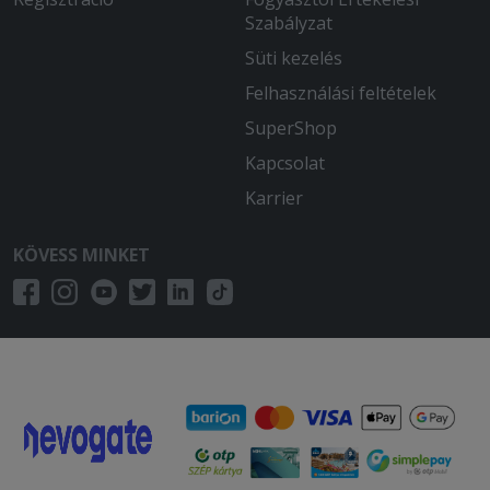
Szabályzat
Süti kezelés
Felhasználási feltételek
SuperShop
Kapcsolat
Karrier
KÖVESS MINKET