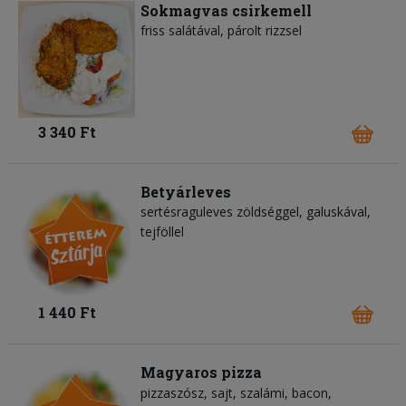
Sokmagvas csirkemell
friss salátával, párolt rizzsel
3 340 Ft
Betyárleves
sertésraguleves zöldséggel, galuskával,
tejföllel
1 440 Ft
Magyaros pizza
pizzaszósz
sajt
szalámi
bacon