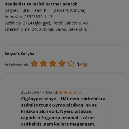
Rendelést teljesítő partner adatai:
Cégnév: Futár-Team KFT (Betyar's Konyha)
Adószám: 23521335-1-13
Székhely: 2724 Újlengyel, Petőfi Sándor u. 48.
Étterem címe: 2400 Dunaújváros, Béke út 4.
Betyar's Konyha
4.4
Értékelések:
2026-06-04 - Roland:
Cigánypecsenye... Hát nem csirkehúsra
számítottunk Gyros pitában..na ez
kritikán aluli volt. Nyers pitában,
ragadt a fogamra azonnal. száraz
csirkehús..nem kellett megennem.