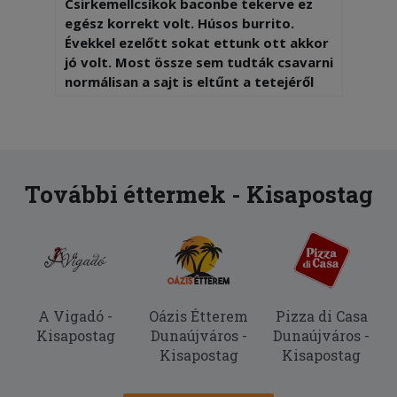
Csirkemellcsíkok baconbe tekerve ez
egész korrekt volt. Húsos burrito.
Évekkel ezelőtt sokat ettunk ott akkor
jó volt. Most össze sem tudták csavarni
normálisan a sajt is eltűnt a tetejéről
pedig a képeken így szerepel, ehető
volt de sokkal jobb burritok vannak a
városban !2 Többet innen sem
rendelünk )
További éttermek - Kisapostag
2025-10-26 - Marianna:
A palacsinta finom volt, a futár pontos
és udvarias.
A Vigadó -
Oázis Étterem
Pizza di Casa
Kisapostag
Dunaújváros -
Dunaújváros -
Kisapostag
Kisapostag