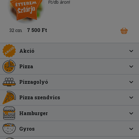
Ft/db áron!
7 500 Ft
32 cm
Akció
Pizza
Pizzagolyó
Pizza szendvics
Hamburger
Gyros