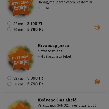
lilahagyma
paradicsom
kaliforniai
paprika
3 190 Ft
32 cm
5 790 Ft
50 cm
Kívánság pizza
pizzaszósz
sajt
+ 4 választható feltét
3 090 Ft
32 cm
5 790 Ft
50 cm
Kedvenc 3-as akció
Választható 3db 32cm-es pizza 2 500