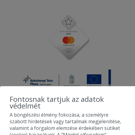
Fontosnak tartjuk az adatok
védelmét
A böngészési élmény fokozása, a személyre
2010-2026 Copyright - Falatozz.hu - Diston-line Kft.
szabott hirdetések vagy tartalmak megjelenítése,
valamint a forgalom elemzése érdekében sütiket
Pizza, gyros, hamburger, menük kedvező áron, egy helyen az összes
(cookie) használunk. A "Mindet elfogadom"