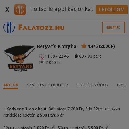
Töltsd le applikációnkat
X
LETÖLTÖM
BELÉPÉS
Betyar's Konyha
4.4/5 (2000+)
11:00 - 22:45
60 - 90 perc
2 000 Ft
AKCIÓK
SZÁLLÍTÁSI TERÜLETEK
FIZETÉSI MÓDOK
ISMER
- Kedvenc 3-as akció:
3db pizza
7 200 Ft,
3db 32cm-es pizza
rendelése esetén
2 500 Ft/db
ár
32cm-es pizzák
3 020
Ft
-tól, 50cm-es pizzák
5
5
00
Ft
-tól.