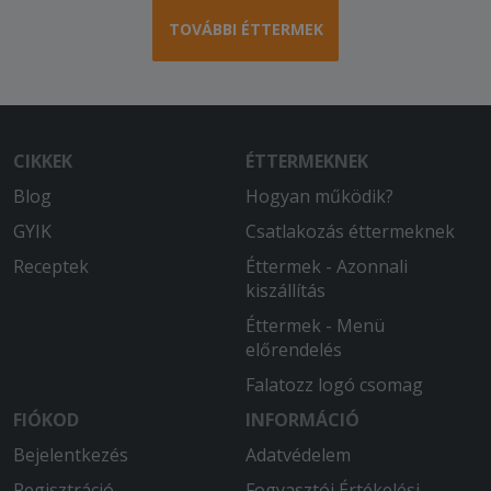
TOVÁBBI ÉTTERMEK
CIKKEK
ÉTTERMEKNEK
Blog
Hogyan működik?
GYIK
Csatlakozás éttermeknek
Receptek
Éttermek - Azonnali
kiszállítás
Éttermek - Menü
előrendelés
Falatozz logó csomag
FIÓKOD
INFORMÁCIÓ
Bejelentkezés
Adatvédelem
Regisztráció
Fogyasztói Értékelési