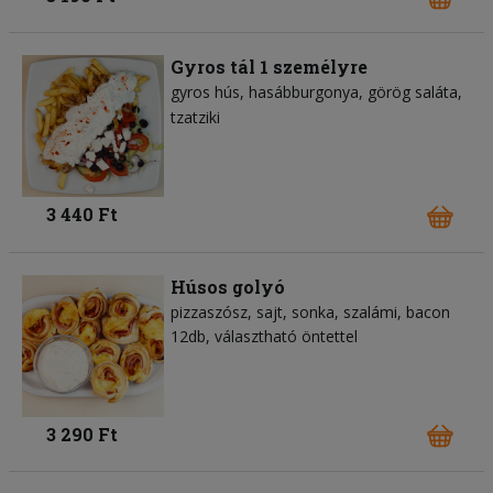
Gyros tál 1 személyre
gyros hús
hasábburgonya
görög saláta
tzatziki
3 440 Ft
Húsos golyó
pizzaszósz
sajt
sonka
szalámi
bacon
12db, választható öntettel
3 290 Ft