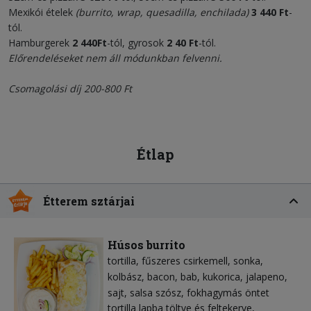
Mexikói ételek
(burrito, wrap, quesadilla, enchilada)
3
440 Ft
-
tól.
Hamburgerek
2 440
Ft
-tól, gyrosok
2
40 Ft
-tól.
Előrendeléseket nem áll módunkban felvenni.
Csomagolási díj 200-800 Ft
Étlap
Étterem sztárjai
Húsos burrito
tortilla
fűszeres csirkemell
sonka
kolbász
bacon
bab
kukorica
jalapeno
sajt
salsa szósz
fokhagymás öntet
tortilla lapba töltve és feltekerve,