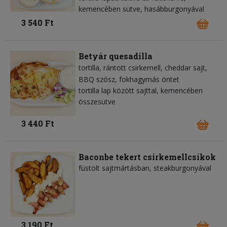
kemencében sütve, hasábburgonyával
3 540 Ft
Betyár quesadilla
tortilla
rántott csirkemell
cheddar sajt
BBQ szósz
fokhagymás öntet
tortilla lap között sajttal, kemencében
összesütve
3 440 Ft
Baconbe tekert csirkemellcsíkok
füstölt sajtmártásban, steakburgonyával
3 190 Ft