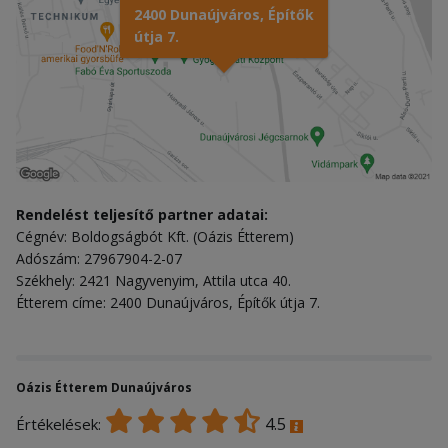
2400 Dunaújváros, Építők
útja 7.
Rendelést teljesítő partner adatai:
Cégnév: Boldogságbót Kft. (Oázis Étterem)
Adószám: 27967904-2-07
Székhely: 2421 Nagyvenyim, Attila utca 40.
Étterem címe: 2400 Dunaújváros, Építők útja 7.
Oázis Étterem Dunaújváros
4.5
Értékelések: