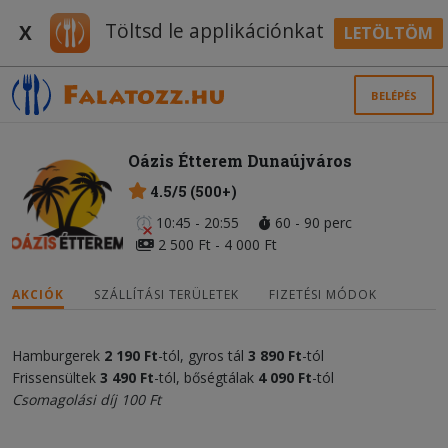
Töltsd le applikációnkat
X
LETÖLTÖM
BELÉPÉS
Oázis Étterem Dunaújváros
4.5/5 (500+)
10:45 - 20:55
60 - 90 perc
2 500 Ft - 4 000 Ft
AKCIÓK
SZÁLLÍTÁSI TERÜLETEK
FIZETÉSI MÓDOK
Hamburgerek
2 190 Ft
-tól, gyros tál
3 890 Ft
-tól
Frissensültek
3 490 Ft
-tól, bőségtálak
4 090 Ft
-tól
Csomagolási díj 100 Ft