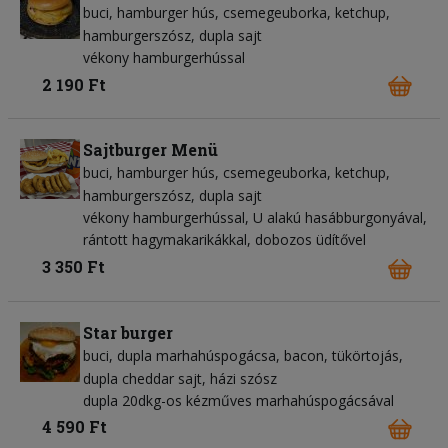
buci
hamburger hús
csemegeuborka
ketchup
hamburgerszósz
dupla sajt
vékony hamburgerhússal
2 190 Ft
Sajtburger Menü
buci
hamburger hús
csemegeuborka
ketchup
hamburgerszósz
dupla sajt
vékony hamburgerhússal, U alakú hasábburgonyával,
rántott hagymakarikákkal, dobozos üdítővel
3 350 Ft
Star burger
buci
dupla marhahúspogácsa
bacon
tükörtojás
dupla cheddar sajt
házi szósz
dupla 20dkg-os kézműves marhahúspogácsával
4 590 Ft