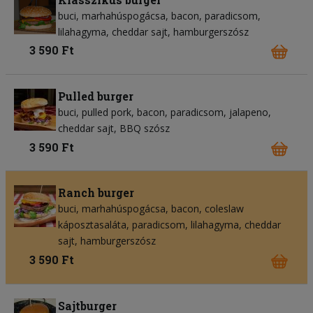
buci
marhahúspogácsa
bacon
paradicsom
lilahagyma
cheddar sajt
hamburgerszósz
3 590 Ft
Pulled burger
buci
pulled pork
bacon
paradicsom
jalapeno
cheddar sajt
BBQ szósz
3 590 Ft
Ranch burger
buci
marhahúspogácsa
bacon
coleslaw
káposztasaláta
paradicsom
lilahagyma
cheddar
sajt
hamburgerszósz
3 590 Ft
Sajtburger