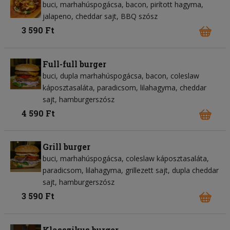
buci
marhahúspogácsa
bacon
pirított hagyma
jalapeno
cheddar sajt
BBQ szósz
3 590 Ft
Full-full burger
buci
dupla marhahúspogácsa
bacon
coleslaw
káposztasaláta
paradicsom
lilahagyma
cheddar
sajt
hamburgerszósz
4 590 Ft
Grill burger
buci
marhahúspogácsa
coleslaw káposztasaláta
paradicsom
lilahagyma
grillezett sajt
dupla cheddar
sajt
hamburgerszósz
3 590 Ft
Klasszikus burger