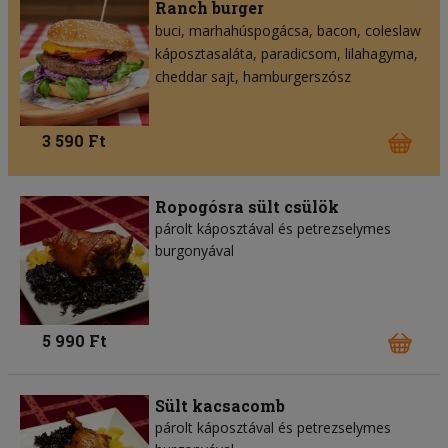
Ranch burger
buci
marhahúspogácsa
bacon
coleslaw
káposztasaláta
paradicsom
lilahagyma
cheddar sajt
hamburgerszósz
3 590 Ft
Ropogósra sült csülök
párolt káposztával és petrezselymes
burgonyával
5 990 Ft
Sült kacsacomb
párolt káposztával és petrezselymes