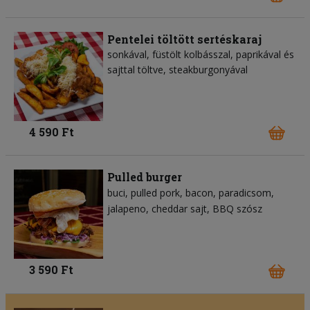
Pentelei töltött sertéskaraj
sonkával, füstölt kolbásszal, paprikával és
sajttal töltve, steakburgonyával
4 590 Ft
Pulled burger
buci
pulled pork
bacon
paradicsom
jalapeno
cheddar sajt
BBQ szósz
3 590 Ft