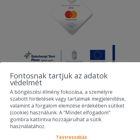
Fontosnak tartjuk az adatok
védelmét
A böngészési élmény fokozása, a személyre
2010-2026 Copyright - Falatozz.hu - Diston-line Kft.
szabott hirdetések vagy tartalmak megjelenítése,
valamint a forgalom elemzése érdekében sütiket
Pizza, gyros, hamburger, menük kedvező áron, egy helyen az összes
(cookie) használunk. A "Mindet elfogadom"
étterem ajánlata.
gombra kattintva hozzájárulhat a sütik
használatához.
Testreszabás