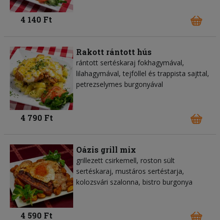
4 140 Ft
Rakott rántott hús
rántott sertéskaraj fokhagymával,
lilahagymával, tejföllel és trappista sajttal,
petrezselymes burgonyával
4 790 Ft
Oázis grill mix
grillezett csirkemell, roston sült
sertéskaraj, mustáros sertéstarja,
kolozsvári szalonna, bistro burgonya
4 590 Ft