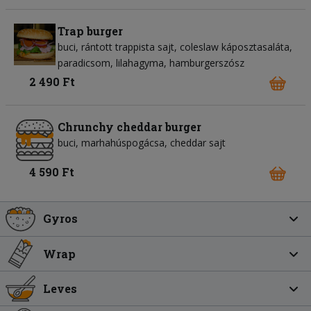
Trap burger
buci
rántott trappista sajt
coleslaw káposztasaláta
paradicsom
lilahagyma
hamburgerszósz
2 490 Ft
Chrunchy cheddar burger
buci
marhahúspogácsa
cheddar sajt
4 590 Ft
Gyros
Wrap
Leves