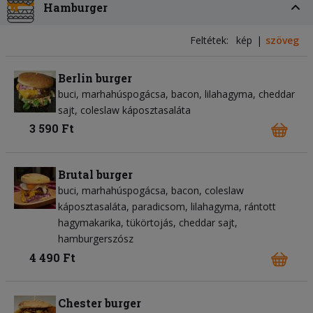
Hamburger
Feltétek:
kép
szöveg
Berlin burger
buci
marhahúspogácsa
bacon
lilahagyma
cheddar
sajt
coleslaw káposztasaláta
3 590 Ft
Brutal burger
buci
marhahúspogácsa
bacon
coleslaw
káposztasaláta
paradicsom
lilahagyma
rántott
hagymakarika
tükörtojás
cheddar sajt
hamburgerszósz
4 490 Ft
Chester burger