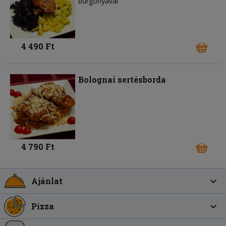
burgonyával
4 490 Ft
Bolognai sertésborda
4 790 Ft
Ajánlat
Pizza