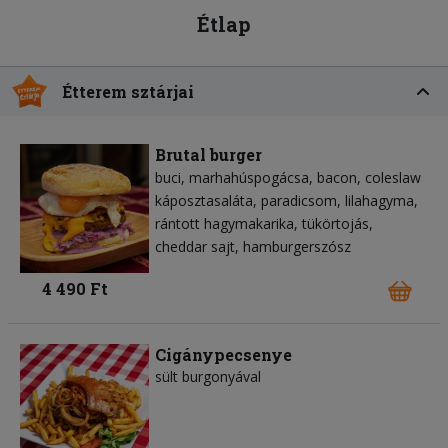
Étlap
Étterem sztárjai
Brutal burger
buci
marhahúspogácsa
bacon
coleslaw
káposztasaláta
paradicsom
lilahagyma
rántott hagymakarika
tükörtojás
cheddar sajt
hamburgerszósz
4 490 Ft
Cigánypecsenye
sült burgonyával