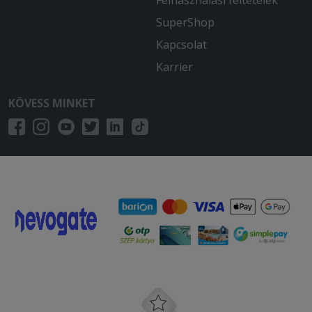
Felhasználási feltételek
SuperShop
Kapcsolat
Karrier
KÖVESS MINKET