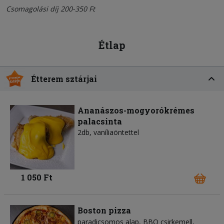
Csomagolási díj 200-350 Ft
Étlap
Étterem sztárjai
Ananászos-mogyorókrémes
palacsinta
2db, vaníliaöntettel
1 050 Ft
Boston pizza
paradicsomos alap
BBQ csirkemell