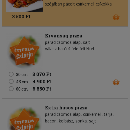
szójában pácolt csirkemell csíkokkal
3 500 Ft
Kívánság pizza
paradicsomos alap
sajt
választható 4 féle feltéttel
3 070 Ft
30 cm
4 900 Ft
45 cm
6 850 Ft
60 cm
Extra húsos pizza
paradicsomos alap
csirkemell
tarja
bacon
kolbász
sonka
sajt