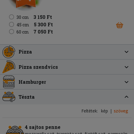
3 150 Ft
30 cm
5 300 Ft
45 cm
7 050 Ft
60 cm
Pizza
Pizza szendvics
Hamburger
Tészta
Feltétek:
kép
szöveg
4 sajtos penne
mozzarella sajt
trappista sajt
füstölt sajt
parmezán