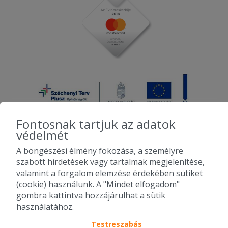
Fontosnak tartjuk az adatok
védelmét
A böngészési élmény fokozása, a személyre
2010-2026 Copyright - Falatozz.hu - Diston-line Kft.
szabott hirdetések vagy tartalmak megjelenítése,
valamint a forgalom elemzése érdekében sütiket
Pizza, gyros, hamburger, menük kedvező áron, egy helyen az összes
(cookie) használunk. A "Mindet elfogadom"
étterem ajánlata.
gombra kattintva hozzájárulhat a sütik
használatához.
Testreszabás