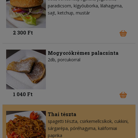
paradicsom
kígyóuborka
lilahagyma
sajt
ketchup
mustár
2 300 Ft
Mogyorókrémes palacsinta
2db, porcukorral
1 040 Ft
Thai tészta
spagetti tészta
csirkemellcsíkok
cukkini
sárgarépa
póréhagyma
kaliforniai
paprika