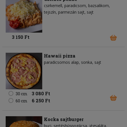
csirkemell
paradicsom
bazsalikom
tejszín
parmezán sajt
sajt
3 150 Ft
Hawaii pizza
paradicsomos alap
sonka
sajt
3 080 Ft
30 cm
6 250 Ft
60 cm
Kocka sajtburger
buci
sertéshúspogácsa
jégsaláta