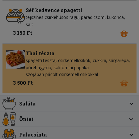
Séf kedvence spagetti
tejszínes csirkehúsos ragu
paradicsom
kukorica
sajt
3 150 Ft
Thai tészta
spagetti tészta
csirkemellcsíkok
cukkini
sárgarépa
póréhagyma
kaliforniai paprika
szójában pácolt csirkemell csíkokkal
3 500 Ft
Saláta
Öntet
Palacsinta