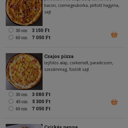
bacon
csemegeuborka
pirított hagyma
sajt
3 150 Ft
30 cm
7 050 Ft
60 cm
Csajos pizza
tejfölös alap
csirkemell
paradicsom
szezámmag
füstölt sajt
3 080 Ft
30 cm
5 300 Ft
45 cm
7 050 Ft
60 cm
Csirkés penne