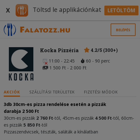
Töltsd le applikációnkat
X
LETÖLTÖM
BELÉPÉS
Kocka Pizzéria
4.2/5 (300+)
11:00 - 22:45
60 - 90 perc
1 500 Ft - 2 000 Ft
AKCIÓK
SZÁLLÍTÁSI TERÜLETEK
FIZETÉSI MÓDOK
3db 30cm-es pizza rendelése esetén a pizzák
darabja
2 500 Ft
30cm-es pizzák
2 760 Ft
-tól, 45cm-es pizzák
4 500 Ft
-tól, 60cm-
es pizzák
5 850 Ft
-tól
Pizzaszendvicsek, tészták, saláták a kínálatban