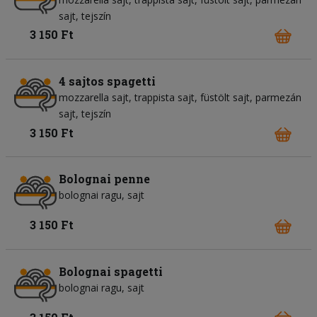
sajt
tejszín
3 150 Ft
4 sajtos spagetti
mozzarella sajt
trappista sajt
füstölt sajt
parmezán
sajt
tejszín
3 150 Ft
Bolognai penne
bolognai ragu
sajt
3 150 Ft
Bolognai spagetti
bolognai ragu
sajt