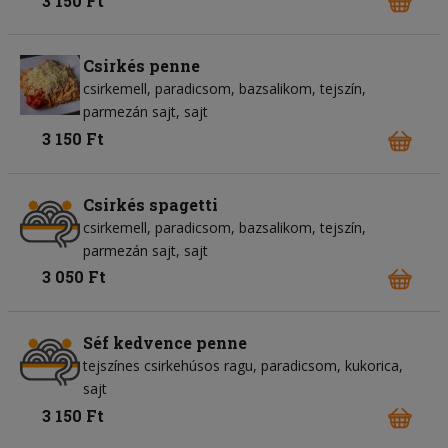
3 150 Ft
Csirkés penne
csirkemell
paradicsom
bazsalikom
tejszín
parmezán sajt
sajt
3 150 Ft
Csirkés spagetti
csirkemell
paradicsom
bazsalikom
tejszín
parmezán sajt
sajt
3 050 Ft
Séf kedvence penne
tejszínes csirkehúsos ragu
paradicsom
kukorica
sajt
3 150 Ft