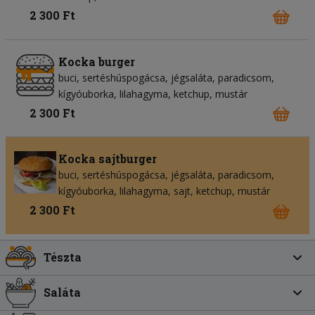
2 300 Ft
Kocka burger
buci
sertéshúspogácsa
jégsaláta
paradicsom
kígyóuborka
lilahagyma
ketchup
mustár
2 300 Ft
Kocka sajtburger
buci
sertéshúspogácsa
jégsaláta
paradicsom
kígyóuborka
lilahagyma
sajt
ketchup
mustár
2 300 Ft
Tészta
Saláta