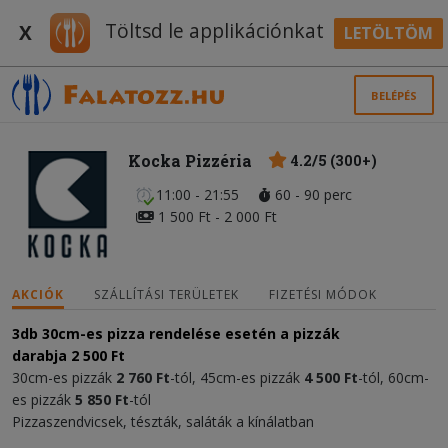
Töltsd le applikációnkat
X
LETÖLTÖM
BELÉPÉS
Kocka Pizzéria
4.2/5 (300+)
11:00 - 21:55
60 - 90 perc
1 500 Ft - 2 000 Ft
AKCIÓK
SZÁLLÍTÁSI TERÜLETEK
FIZETÉSI MÓDOK
3db 30cm-es pizza rendelése esetén a pizzák
darabja
2 500 Ft
30cm-es pizzák
2 760 Ft
-tól, 45cm-es pizzák
4 500 Ft
-tól, 60cm-
es pizzák
5 850 Ft
-tól
Pizzaszendvicsek, tészták, saláták a kínálatban