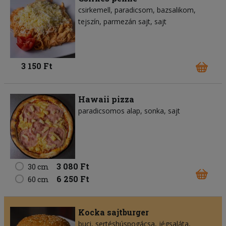
csirkemell
paradicsom
bazsalikom
tejszín
parmezán sajt
sajt
3 150 Ft
Hawaii pizza
paradicsomos alap
sonka
sajt
3 080 Ft
30 cm
6 250 Ft
60 cm
Kocka sajtburger
buci
sertéshúspogácsa
jégsaláta