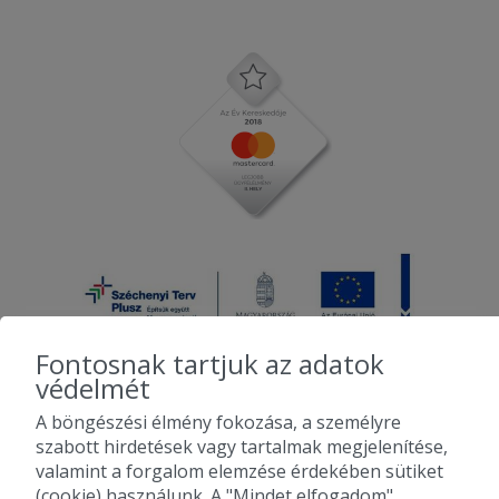
Fontosnak tartjuk az adatok
védelmét
A böngészési élmény fokozása, a személyre
2010-2026 Copyright - Falatozz.hu - Diston-line Kft.
szabott hirdetések vagy tartalmak megjelenítése,
valamint a forgalom elemzése érdekében sütiket
Pizza, gyros, hamburger, menük kedvező áron, egy helyen az összes
(cookie) használunk. A "Mindet elfogadom"