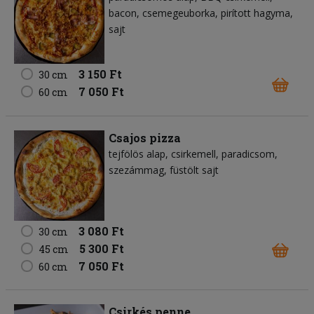
bacon
csemegeuborka
pirított hagyma
sajt
3 150 Ft
30 cm
7 050 Ft
60 cm
Csajos pizza
tejfölös alap
csirkemell
paradicsom
szezámmag
füstölt sajt
3 080 Ft
30 cm
5 300 Ft
45 cm
7 050 Ft
60 cm
Csirkés penne