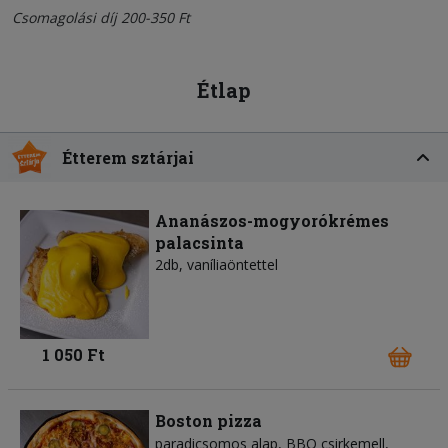
Csomagolási díj 200-350 Ft
Étlap
Étterem sztárjai
Ananászos-mogyorókrémes
palacsinta
2db, vaníliaöntettel
1 050 Ft
Boston pizza
paradicsomos alap
BBQ csirkemell