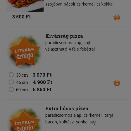
szójában pácolt csirkemell csíkokkal
3 500 Ft
Kívánság pizza
paradicsomos alap
sajt
választható 4 féle feltéttel
3 070 Ft
30 cm
4 900 Ft
45 cm
6 850 Ft
60 cm
Extra húsos pizza
paradicsomos alap
csirkemell
tarja
bacon
kolbász
sonka
sajt