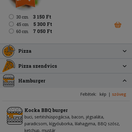
3 150 Ft
30 cm
5 300 Ft
45 cm
7 050 Ft
60 cm
Pizza
Pizza szendvics
Hamburger
Feltétek:
kép
szöveg
Kocka BBQ burger
buci
sertéshúspogácsa
bacon
jégsaláta
paradicsom
kígyóuborka
lilahagyma
BBQ szósz
ketchup
mustár