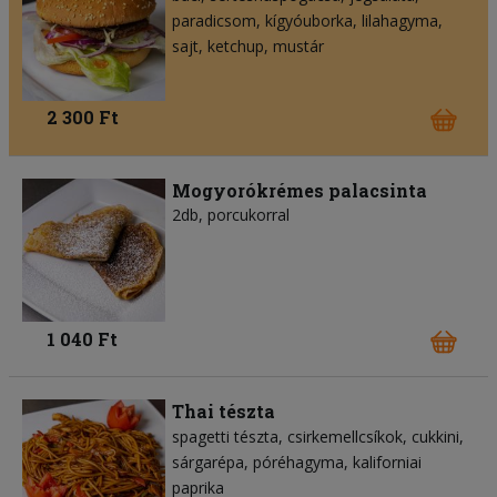
paradicsom
kígyóuborka
lilahagyma
sajt
ketchup
mustár
2 300 Ft
Mogyorókrémes palacsinta
2db, porcukorral
1 040 Ft
Thai tészta
spagetti tészta
csirkemellcsíkok
cukkini
sárgarépa
póréhagyma
kaliforniai
paprika