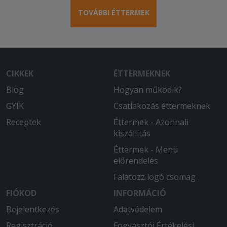
TOVÁBBI ÉTTERMEK
CIKKEK
ÉTTERMEKNEK
Blog
Hogyan működik?
GYIK
Csatlakozás éttermeknek
Receptek
Éttermek - Azonnali
kiszállítás
Éttermek - Menü
előrendelés
Falatozz logó csomag
FIÓKOD
INFORMÁCIÓ
Bejelentkezés
Adatvédelem
Regisztráció
Fogyasztói Értékelési