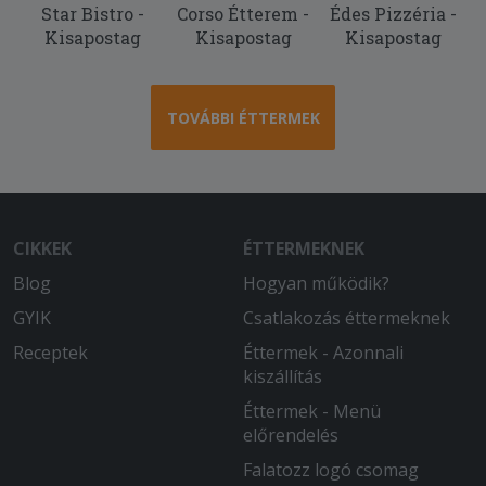
Star Bistro -
Corso Étterem -
Édes Pizzéria -
Az étel finom volt, a futár udvarias
Kisapostag
Kisapostag
Kisapostag
Köszönöm.
2025-08-26 - :
Gyors, precíz szállítás,îzletes finom
TOVÁBBI ÉTTERMEK
pizza
2025-08-25 - :
Az étel finom volt. A probléma az volt,
hogy már csak langyos volt.
CIKKEK
ÉTTERMEKNEK
Blog
Hogyan működik?
2025-08-15 - :
Finom volt a pizza. Fogunk még
GYIK
Csatlakozás éttermeknek
rendelni.
Receptek
Éttermek - Azonnali
kiszállítás
2025-08-03 - Katalin:
Maximálisan elégedettek vagyunk
Éttermek - Menü
minden rendelés alkalmával!
előrendelés
Falatozz logó csomag
2025-07-22 - Katalin: