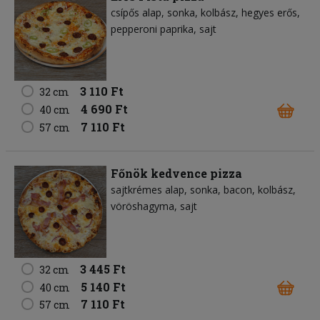
csípős alap
sonka
kolbász
hegyes erős
pepperoni paprika
sajt
3 110 Ft
32 cm
4 690 Ft
40 cm
7 110 Ft
57 cm
Főnök kedvence pizza
sajtkrémes alap
sonka
bacon
kolbász
vöröshagyma
sajt
3 445 Ft
32 cm
5 140 Ft
40 cm
7 110 Ft
57 cm