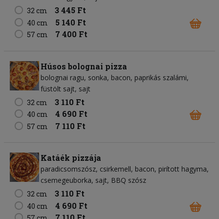
3 445 Ft
32 cm
5 140 Ft
40 cm
7 400 Ft
57 cm
Húsos bolognai pizza
bolognai ragu
sonka
bacon
paprikás szalámi
füstölt sajt
sajt
3 110 Ft
32 cm
4 690 Ft
40 cm
7 110 Ft
57 cm
Katáék pizzája
paradicsomszósz
csirkemell
bacon
pirított hagyma
csemegeuborka
sajt
BBQ szósz
3 110 Ft
32 cm
4 690 Ft
40 cm
7 110 Ft
57 cm