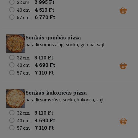
2 995 Ft
32 cm
4 510 Ft
40 cm
6 770 Ft
57 cm
Sonkás-gombás pizza
paradicsomos alap
sonka
gomba
sajt
3 110 Ft
32 cm
4 690 Ft
40 cm
7 110 Ft
57 cm
Sonkás-kukoricás pizza
paradicsomszósz
sonka
kukorica
sajt
3 110 Ft
32 cm
4 690 Ft
40 cm
7 110 Ft
57 cm