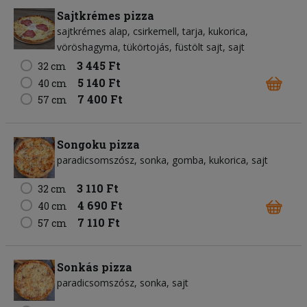
Sajtkrémes pizza
sajtkrémes alap
csirkemell
tarja
kukorica
vöröshagyma
tükörtojás
füstölt sajt
sajt
3 445 Ft
32 cm
5 140 Ft
40 cm
7 400 Ft
57 cm
Songoku pizza
paradicsomszósz
sonka
gomba
kukorica
sajt
3 110 Ft
32 cm
4 690 Ft
40 cm
7 110 Ft
57 cm
Sonkás pizza
paradicsomszósz
sonka
sajt