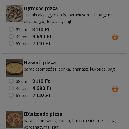
Gyrosos pizza
tzatziki alap
gyros hús
paradicsom
lilahagyma
olívabogyó
feta sajt
sajt
3 110 Ft
32 cm
4 690 Ft
40 cm
7 110 Ft
57 cm
Hawaii pizza
paradicsomszósz
sonka
ananász
kukorica
sajt
3 110 Ft
32 cm
4 690 Ft
40 cm
7 110 Ft
57 cm
Húsimádó pizza
paradicsomszósz
sonka
bacon
csirkemell
tarja
vöröshagyma
sajt