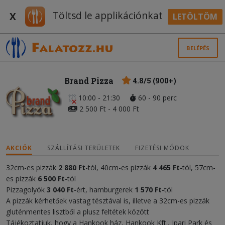
Töltsd le applikációnkat
X
LETÖLTÖM
BELÉPÉS
Brand Pizza
4.8/5 (900+)
10:00 - 21:30
60 - 90 perc
2 500 Ft - 4 000 Ft
AKCIÓK
SZÁLLÍTÁSI TERÜLETEK
FIZETÉSI MÓDOK
32cm-es pizzák
2 880 Ft
-tól, 40cm-es pizzák
4
465
Ft
-tól, 57cm-
es
pizzák
6 50
0 Ft
-tól
Pizzagolyók
3 04
0 Ft
-ért, hamburgerek
1 570 Ft
-tól
A pizzák kérhetőek vastag tésztával is, illetve a 32cm-es pizzák
gluténmentes lisztből a plusz feltétek között
Tájékoztatjuk, hogy a Hankook ház, Hankook Kft., Ipari Park és