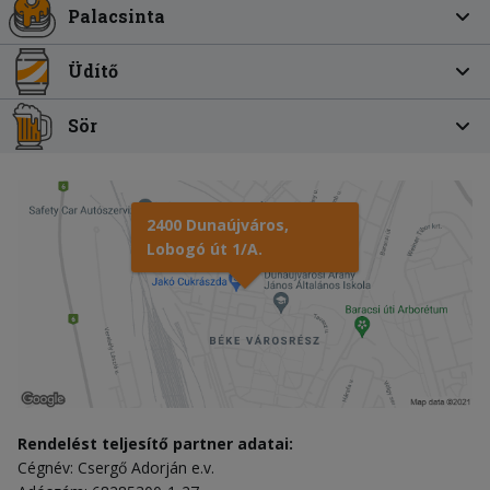
Palacsinta
Üdítő
Sör
2400 Dunaújváros,
Lobogó út 1/A.
Rendelést teljesítő partner adatai:
Cégnév: Csergő Adorján e.v.