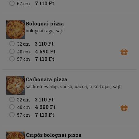
7 110 Ft
57 cm
Bolognai pizza
bolognai ragu
sajt
3 110 Ft
32 cm
4 690 Ft
40 cm
7 110 Ft
57 cm
Carbonara pizza
sajtkrémes alap
sonka
bacon
tükörtojás
sajt
3 110 Ft
32 cm
4 690 Ft
40 cm
7 110 Ft
57 cm
Csípős bolognai pizza