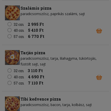
Szalámis pizza
paradicsomszósz
paprikás szalámi
sajt
2 995 Ft
32 cm
5 410 Ft
40 cm
6 770 Ft
57 cm
Tarjás pizza
paradicsomszósz
tarja
lilahagyma
tükörtojás
füstölt sajt
sajt
3 110 Ft
32 cm
4 690 Ft
40 cm
7 110 Ft
57 cm
Tibi kedvence pizza
paradicsomszósz
bacon
tarja
kolbász
sajt