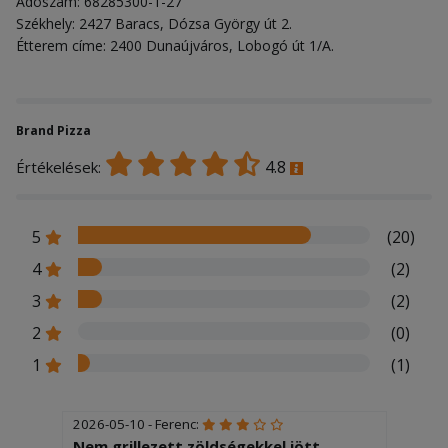
Adószám: 68285300-1-27
Székhely: 2427 Baracs, Dózsa György út 2.
Étterem címe: 2400 Dunaújváros, Lobogó út 1/A.
Brand Pizza
4.8
Értékelések:
5
(20)
4
(2)
3
(2)
2
(0)
1
(1)
2026-05-10 - Ferenc:
Nem grillezett zöldségekkel jött,