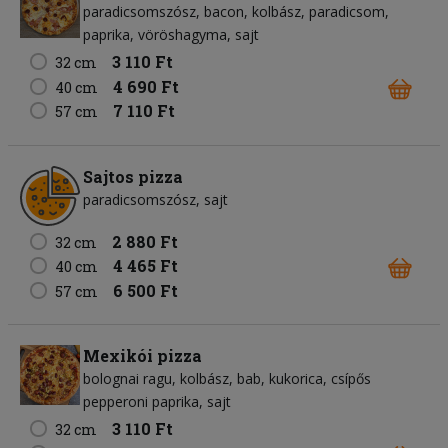
paradicsomszósz
bacon
kolbász
paradicsom
paprika
vöröshagyma
sajt
3 110 Ft
32 cm
4 690 Ft
40 cm
7 110 Ft
57 cm
Sajtos pizza
paradicsomszósz
sajt
2 880 Ft
32 cm
4 465 Ft
40 cm
6 500 Ft
57 cm
Mexikói pizza
bolognai ragu
kolbász
bab
kukorica
csípős
pepperoni paprika
sajt
3 110 Ft
32 cm