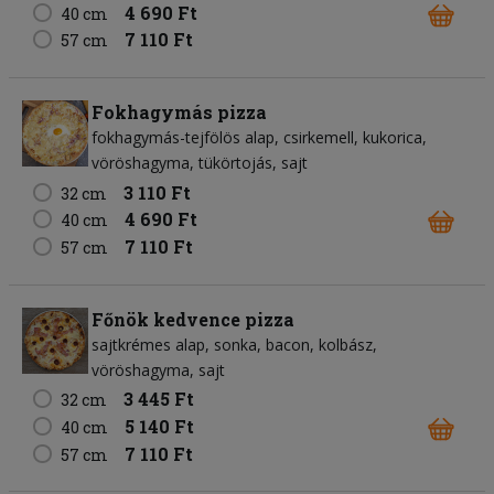
4 690 Ft
40 cm
7 110 Ft
57 cm
Fokhagymás pizza
fokhagymás-tejfölös alap
csirkemell
kukorica
vöröshagyma
tükörtojás
sajt
3 110 Ft
32 cm
4 690 Ft
40 cm
7 110 Ft
57 cm
Főnök kedvence pizza
sajtkrémes alap
sonka
bacon
kolbász
vöröshagyma
sajt
3 445 Ft
32 cm
5 140 Ft
40 cm
7 110 Ft
57 cm