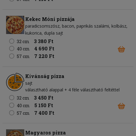
Kekec Móni pizzája
paradicsomszósz
bacon
paprikás szalámi
kolbász
kukorica
dupla sajt
3 380 Ft
32 cm
4 690 Ft
40 cm
7 220 Ft
57 cm
Kívánság pizza
sajt
választható alappal + 4 féle választható feltéttel
3 450 Ft
32 cm
5 150 Ft
40 cm
7 400 Ft
57 cm
Magyaros pizza