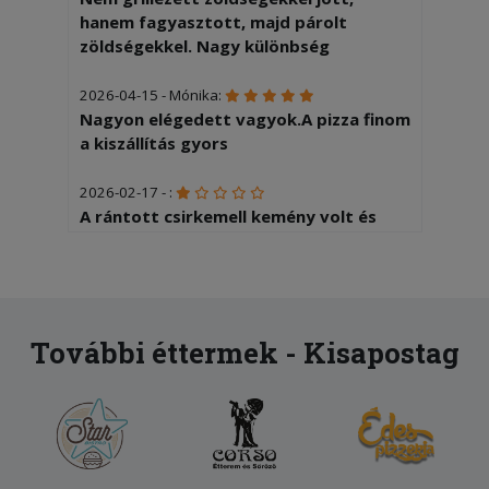
hanem fagyasztott, majd párolt
zöldségekkel. Nagy különbség
2026-04-15 - Mónika:
Nagyon elégedett vagyok.A pizza finom
a kiszállítás gyors
2026-02-17 - :
A rántott csirkemell kemény volt és
nem is beszélve olyan volt mint a papír
úgyszintén a sült krumpli is
2026-02-07 - Katalin:
Teljes mértékben elégedett voltam!
További éttermek - Kisapostag
2026-01-10 - Marianna:
Az étel jó volt, a futár gyors és
udvarias. Köszönöm.
2026-01-01 - Marianna: