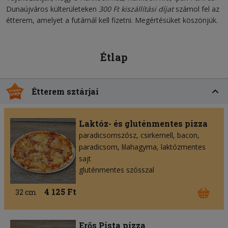
Dunaújváros külterületeken
300 Ft kiszállítási díjat
számol fel az
étterem, amelyet a futárnál kell fizetni. Megértésüket köszönjük.
Étlap
Étterem sztárjai
Laktóz- és gluténmentes pizza
paradicsomszósz
csirkemell
bacon
paradicsom
lilahagyma
laktózmentes
sajt
gluténmentes szósszal
4 125 Ft
32 cm
Erős Pista pizza