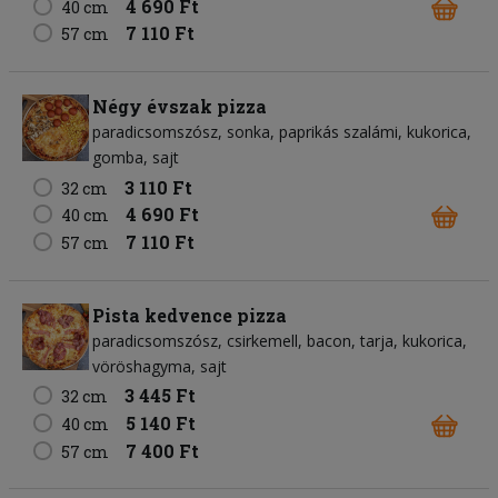
4 690 Ft
40 cm
7 110 Ft
57 cm
Négy évszak pizza
paradicsomszósz
sonka
paprikás szalámi
kukorica
gomba
sajt
3 110 Ft
32 cm
4 690 Ft
40 cm
7 110 Ft
57 cm
Pista kedvence pizza
paradicsomszósz
csirkemell
bacon
tarja
kukorica
vöröshagyma
sajt
3 445 Ft
32 cm
5 140 Ft
40 cm
7 400 Ft
57 cm