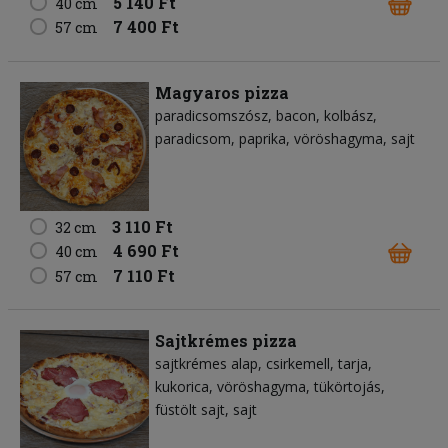
5 140 Ft
40 cm
7 400 Ft
57 cm
Magyaros pizza
paradicsomszósz
bacon
kolbász
paradicsom
paprika
vöröshagyma
sajt
3 110 Ft
32 cm
4 690 Ft
40 cm
7 110 Ft
57 cm
Sajtkrémes pizza
sajtkrémes alap
csirkemell
tarja
kukorica
vöröshagyma
tükörtojás
füstölt sajt
sajt