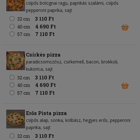
csípős bolognai ragu
paprikás szalámi
csípős
pepperoni paprika
sajt
3 110 Ft
32 cm
4 690 Ft
40 cm
7 110 Ft
57 cm
Csirkés pizza
paradicsomszósz
csirkemell
bacon
brokkoli
kukorica
sajt
3 110 Ft
32 cm
4 690 Ft
40 cm
7 110 Ft
57 cm
Erős Pista pizza
csípős alap
sonka
kolbász
hegyes erős
pepperoni
paprika
sajt
3 110 Ft
32 cm