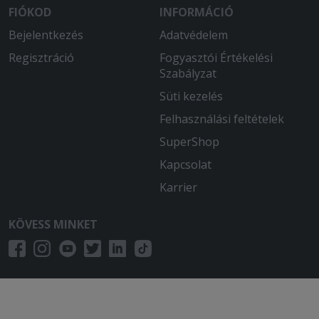
Maximálisan elégedett voltam!
FIÓKOD
INFORMÁCIÓ
Kitartok emellett az étterem mellett!
Bejelentkezés
Adatvédelem
Finom, friss, gyors kiszállítás jellemzi!
Regisztráció
Sosem csalódtunk!! És a futár fiú is
Fogyasztói Értékelési
mindig kedves!!
Szabályzat
Süti kezelés
Felhasználási feltételek
SuperShop
Kapcsolat
Karrier
KÖVESS MINKET