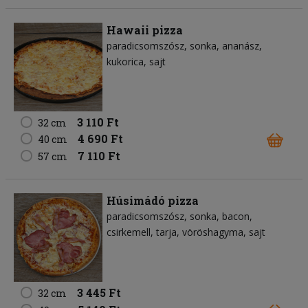
Hawaii pizza
paradicsomszósz
sonka
ananász
kukorica
sajt
3 110 Ft
32 cm
4 690 Ft
40 cm
7 110 Ft
57 cm
Húsimádó pizza
paradicsomszósz
sonka
bacon
csirkemell
tarja
vöröshagyma
sajt
3 445 Ft
32 cm