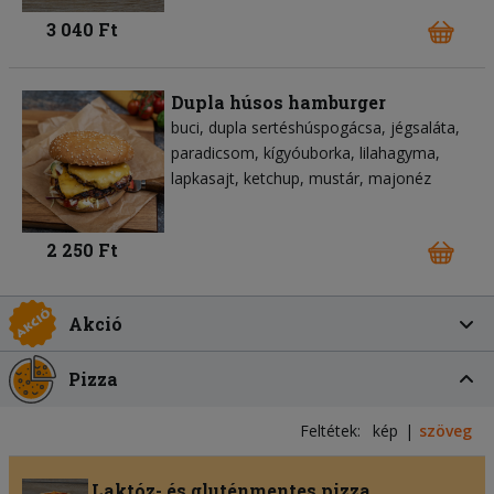
3 040 Ft
Dupla húsos hamburger
buci
dupla sertéshúspogácsa
jégsaláta
paradicsom
kígyóuborka
lilahagyma
lapkasajt
ketchup
mustár
majonéz
2 250 Ft
Akció
Pizza
Feltétek:
kép
szöveg
Laktóz- és gluténmentes pizza