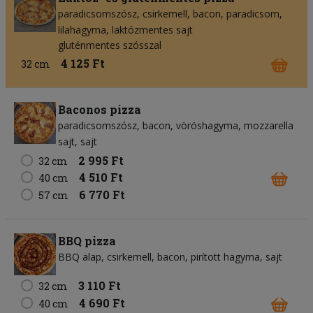
paradicsomszósz
csirkemell
bacon
paradicsom
lilahagyma
laktózmentes sajt
gluténmentes szósszal
4 125 Ft
32 cm
Baconos pizza
paradicsomszósz
bacon
vöröshagyma
mozzarella
sajt
sajt
2 995 Ft
32 cm
4 510 Ft
40 cm
6 770 Ft
57 cm
BBQ pizza
BBQ alap
csirkemell
bacon
pirított hagyma
sajt
3 110 Ft
32 cm
4 690 Ft
40 cm