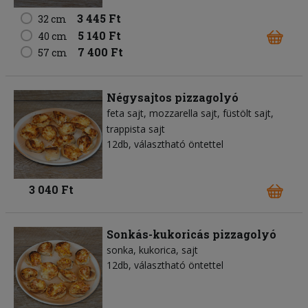
3 445 Ft
32 cm
5 140 Ft
40 cm
7 400 Ft
57 cm
Négysajtos pizzagolyó
feta sajt
mozzarella sajt
füstölt sajt
trappista sajt
12db, választható öntettel
3 040 Ft
Sonkás-kukoricás pizzagolyó
sonka
kukorica
sajt
12db, választható öntettel