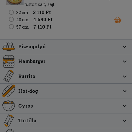
füstölt sajt
sajt
3 110 Ft
32 cm
4 690 Ft
40 cm
7 110 Ft
57 cm
Pizzagolyó
Hamburger
Burrito
Hot-dog
Gyros
Tortilla