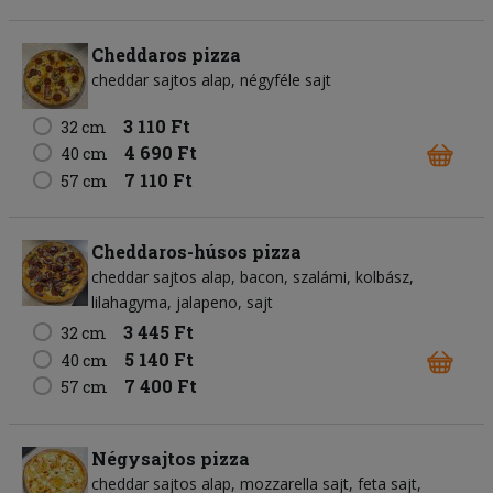
Cheddaros pizza
cheddar sajtos alap
négyféle sajt
3 110 Ft
32 cm
4 690 Ft
40 cm
7 110 Ft
57 cm
Cheddaros-húsos pizza
cheddar sajtos alap
bacon
szalámi
kolbász
lilahagyma
jalapeno
sajt
3 445 Ft
32 cm
5 140 Ft
40 cm
7 400 Ft
57 cm
Négysajtos pizza
cheddar sajtos alap
mozzarella sajt
feta sajt