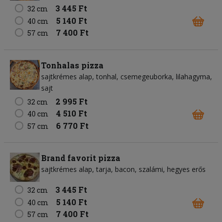
3 445 Ft
32 cm
5 140 Ft
40 cm
7 400 Ft
57 cm
Tonhalas pizza
sajtkrémes alap
tonhal
csemegeuborka
lilahagyma
sajt
2 995 Ft
32 cm
4 510 Ft
40 cm
6 770 Ft
57 cm
Brand favorit pizza
sajtkrémes alap
tarja
bacon
szalámi
hegyes erős
3 445 Ft
32 cm
5 140 Ft
40 cm
7 400 Ft
57 cm