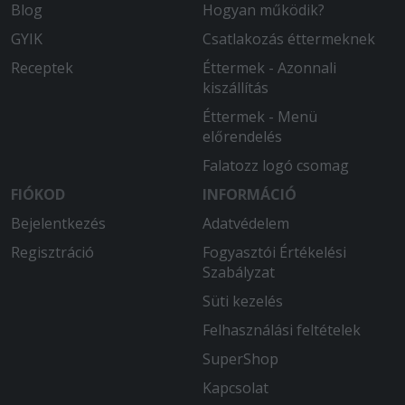
Blog
Hogyan működik?
2025-07-11 - Simonne:
Nagyon finom volt az étel,friss volt a
GYIK
Csatlakozás éttermeknek
saláta,nagy adagot kaptunk .
Receptek
Éttermek - Azonnali
kiszállítás
2025-07-01 - Marianna:
Az étel finom volt, a futár udvarias és
Éttermek - Menü
pontos. Köszönöm.
előrendelés
Falatozz logó csomag
FIÓKOD
INFORMÁCIÓ
Bejelentkezés
Adatvédelem
Regisztráció
Fogyasztói Értékelési
Szabályzat
Süti kezelés
Felhasználási feltételek
SuperShop
Kapcsolat