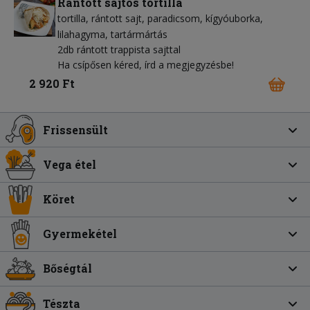
Rántott sajtos tortilla
tortilla
rántott sajt
paradicsom
kígyóuborka
lilahagyma
tartármártás
2db rántott trappista sajttal
Ha csípősen kéred, írd a megjegyzésbe!
2 920 Ft
Frissensült
Vega étel
Köret
Gyermekétel
Bőségtál
Tészta