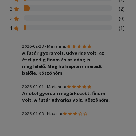
3
(2)
2
(0)
1
(1)
2026-02-28 - Marianna:
A futár gyors volt, udvarias volt, az
étel pedig finom és az adag is
megfelelő. Még holnapra is maradt
belőle. Köszönöm.
2026-02-01 - Marianna:
Az étel gyorsan megérkezett, finom
volt. A futár udvarias volt. Köszönöm.
2026-01-03 - Klaudia:
Igaz odaírtam a megjegyzésbe hogy
jalapenjo nélkül de ez sajna nem
sikerült.