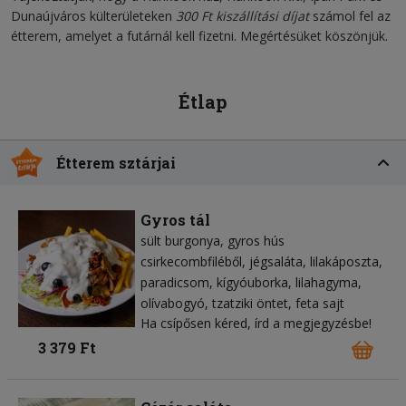
Dunaújváros külterületeken
300 Ft kiszállítási díjat
számol fel az
étterem, amelyet a futárnál kell fizetni. Megértésüket köszönjük.
Étlap
Étterem sztárjai
Gyros tál
sült burgonya
gyros hús
csirkecombfiléből
jégsaláta
lilakáposzta
paradicsom
kígyóuborka
lilahagyma
olívabogyó
tzatziki öntet
feta sajt
Ha csípősen kéred, írd a megjegyzésbe!
3 379 Ft