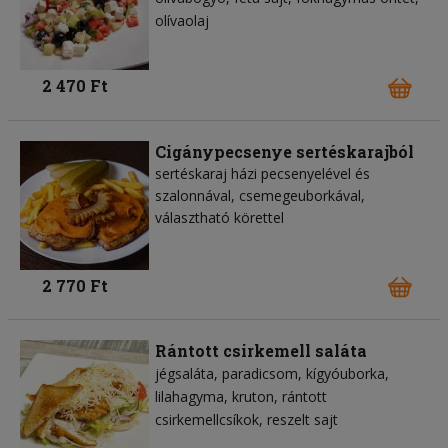
olívaolaj
2 470 Ft
Cigánypecsenye sertéskarajból
sertéskaraj házi pecsenyelével és
szalonnával, csemegeuborkával,
választható körettel
2 770 Ft
Rántott csirkemell saláta
jégsaláta
paradicsom
kígyóuborka
lilahagyma
kruton
rántott
csirkemellcsíkok
reszelt sajt