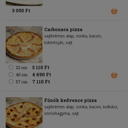
3 050 Ft
Carbonara pizza
sajtkrémes alap
sonka
bacon
tükörtojás
sajt
3 110 Ft
32 cm
4 690 Ft
40 cm
7 110 Ft
57 cm
Főnök kedvence pizza
sajtkrémes alap
sonka
bacon
kolbász
vöröshagyma
sajt