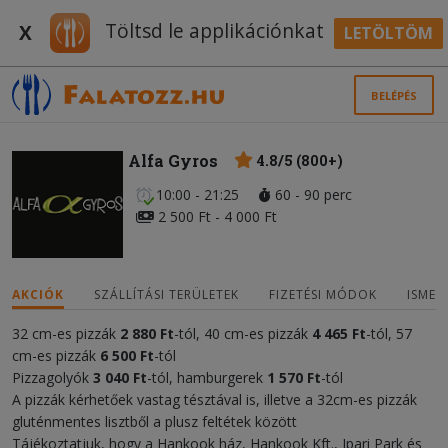
Töltsd le applikációnkat
X
LETÖLTÖM
BELÉPÉS
Alfa Gyros
4.8/5 (800+)
10:00 - 21:25
60 - 90 perc
2 500 Ft - 4 000 Ft
AKCIÓK
SZÁLLÍTÁSI TERÜLETEK
FIZETÉSI MÓDOK
ISMER
32 cm-es pizzák
2 880 Ft
-tól, 40 cm-es pizzák
4 465 Ft
-tól, 57
cm-es pizzák
6 500
Ft
-tól
Pizzagolyók
3 040
Ft
-tól, hamburgerek
1 570 Ft
-tól
A pizzák kérhetőek vastag tésztával is, illetve a 32cm-es pizzák
gluténmentes lisztből a plusz feltétek között
Tájékoztatjuk, hogy a Hankook ház, Hankook Kft., Ipari Park és