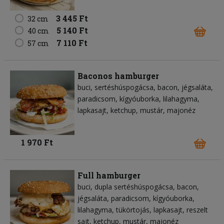
3 445 Ft
32 cm
5 140 Ft
40 cm
7 110 Ft
57 cm
Baconos hamburger
buci
sertéshúspogácsa
bacon
jégsaláta
paradicsom
kígyóuborka
lilahagyma
lapkasajt
ketchup
mustár
majonéz
1 970 Ft
Full hamburger
buci
dupla sertéshúspogácsa
bacon
jégsaláta
paradicsom
kígyóuborka
lilahagyma
tükörtojás
lapkasajt
reszelt
sajt
ketchup
mustár
majonéz