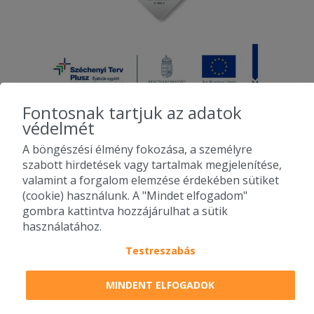
Fontosnak tartjuk az adatok
védelmét
A böngészési élmény fokozása, a személyre
2010-2026 Copyright - Falatozz.hu - Diston-line Kft.
szabott hirdetések vagy tartalmak megjelenítése,
valamint a forgalom elemzése érdekében sütiket
Pizza, gyros, hamburger, menük kedvező áron, egy helyen az összes
(cookie) használunk. A "Mindet elfogadom"
étterem ajánlata.
gombra kattintva hozzájárulhat a sütik
használatához.
Testreszabás
MINDENT ELFOGADOK