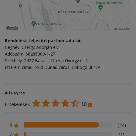
Rendelést teljesítő partner adatai:
Cégnév: Csergő Adorján e.v.
Adószám: 68285300-1-27
Székhely: 2427 Baracs, Dózsa György út 2.
Étterem címe: 2400 Dunaújváros, Lobogó út 1/A.
Alfa Gyros
4.8
Értékelések:
5
(24)
4
(1)