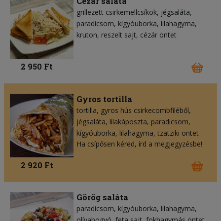
Cézár saláta
grillezett csirkemellcsíkok
jégsaláta
paradicsom
kígyóuborka
lilahagyma
kruton
reszelt sajt
cézár öntet
2 950 Ft
Gyros tortilla
tortilla
gyros hús csirkecombfiléből
jégsaláta
lilakáposzta
paradicsom
kígyóuborka
lilahagyma
tzatziki öntet
Ha csípősen kéred, írd a megjegyzésbe!
2 920 Ft
Görög saláta
paradicsom
kígyóuborka
lilahagyma
olívabogyó
feta sajt
fokhagymás öntet