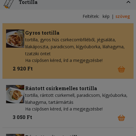
Tortilla
Feltétek:
kép
szöveg
Gyros tortilla
tortilla
gyros hús csirkecombfiléből
jégsaláta
lilakáposzta
paradicsom
kígyóuborka
lilahagyma
tzatziki öntet
Ha csípősen kéred, írd a megjegyzésbe!
2 920 Ft
Rántott csirkemelles tortilla
tortilla
rántott csirkemell
paradicsom
kígyóuborka
lilahagyma
tartármártás
Ha csípősen kéred, írd a megjegyzésbe!
3 050 Ft