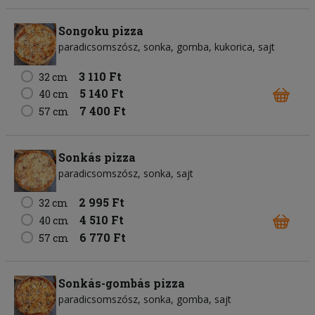
Songoku pizza
paradicsomszósz
sonka
gomba
kukorica
sajt
3 110 Ft
32 cm
5 140 Ft
40 cm
7 400 Ft
57 cm
Sonkás pizza
paradicsomszósz
sonka
sajt
2 995 Ft
32 cm
4 510 Ft
40 cm
6 770 Ft
57 cm
Sonkás-gombás pizza
paradicsomszósz
sonka
gomba
sajt