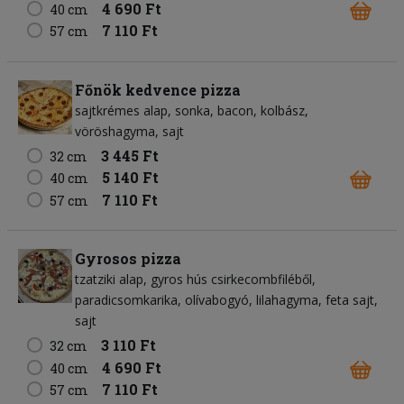
4 690 Ft
40 cm
7 110 Ft
57 cm
Főnök kedvence pizza
sajtkrémes alap
sonka
bacon
kolbász
vöröshagyma
sajt
3 445 Ft
32 cm
5 140 Ft
40 cm
7 110 Ft
57 cm
Gyrosos pizza
tzatziki alap
gyros hús csirkecombfiléből
paradicsomkarika
olívabogyó
lilahagyma
feta sajt
sajt
3 110 Ft
32 cm
4 690 Ft
40 cm
7 110 Ft
57 cm