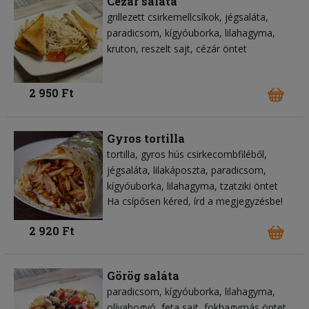
Cézár saláta
grillezett csirkemellcsíkok
jégsaláta
paradicsom
kígyóuborka
lilahagyma
kruton
reszelt sajt
cézár öntet
2 950 Ft
Gyros tortilla
tortilla
gyros hús csirkecombfiléből
jégsaláta
lilakáposzta
paradicsom
kígyóuborka
lilahagyma
tzatziki öntet
Ha csípősen kéred, írd a megjegyzésbe!
2 920 Ft
Görög saláta
paradicsom
kígyóuborka
lilahagyma
olívabogyó
feta sajt
fokhagymás öntet