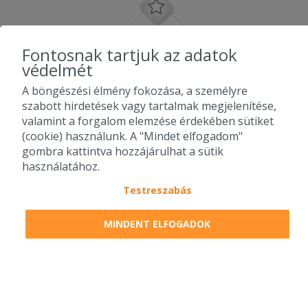
Fontosnak tartjuk az adatok
védelmét
A böngészési élmény fokozása, a személyre
szabott hirdetések vagy tartalmak megjelenítése,
valamint a forgalom elemzése érdekében sütiket
(cookie) használunk. A "Mindet elfogadom"
gombra kattintva hozzájárulhat a sütik
használatához.
Testreszabás
2010-2026 Copyright - Falatozz.hu - Diston-line Kft.
MINDENT ELFOGADOK
Pizza, gyros, hamburger, menük kedvező áron, egy helyen az összes
étterem ajánlata.
0
tétel a kosárban
Megrendelem
Megrendelem
0 Ft