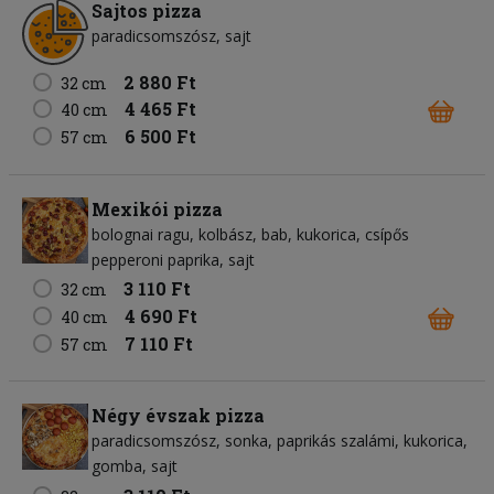
Sajtos pizza
paradicsomszósz
sajt
2 880 Ft
32 cm
4 465 Ft
40 cm
6 500 Ft
57 cm
Mexikói pizza
bolognai ragu
kolbász
bab
kukorica
csípős
pepperoni paprika
sajt
3 110 Ft
32 cm
4 690 Ft
40 cm
7 110 Ft
57 cm
Négy évszak pizza
paradicsomszósz
sonka
paprikás szalámi
kukorica
gomba
sajt