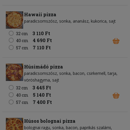
Hawaii pizza
paradicsomszósz
sonka
ananász
kukorica
sajt
3 110 Ft
32 cm
4 690 Ft
40 cm
7 110 Ft
57 cm
Húsimádó pizza
paradicsomszósz
sonka
bacon
csirkemell
tarja
vöröshagyma
sajt
3 445 Ft
32 cm
5 140 Ft
40 cm
7 400 Ft
57 cm
Húsos bolognai pizza
bolognai ragu
sonka
bacon
paprikás szalámi