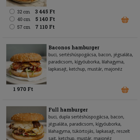
3 445 Ft
32 cm
5 140 Ft
40 cm
7 110 Ft
57 cm
Baconos hamburger
buci
sertéshúspogácsa
bacon
jégsaláta
paradicsom
kígyóuborka
lilahagyma
lapkasajt
ketchup
mustár
majonéz
1 970 Ft
Full hamburger
buci
dupla sertéshúspogácsa
bacon
jégsaláta
paradicsom
kígyóuborka
lilahagyma
tükörtojás
lapkasajt
reszelt
sajt
ketchup
mustár
majonéz