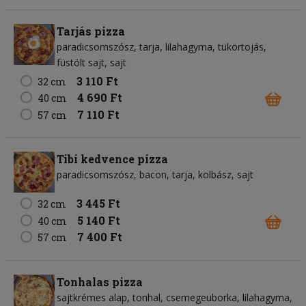
Tarjás pizza
paradicsomszósz
tarja
lilahagyma
tükörtojás
füstölt sajt
sajt
3 110 Ft
32 cm
4 690 Ft
40 cm
7 110 Ft
57 cm
Tibi kedvence pizza
paradicsomszósz
bacon
tarja
kolbász
sajt
3 445 Ft
32 cm
5 140 Ft
40 cm
7 400 Ft
57 cm
Tonhalas pizza
sajtkrémes alap
tonhal
csemegeuborka
lilahagyma