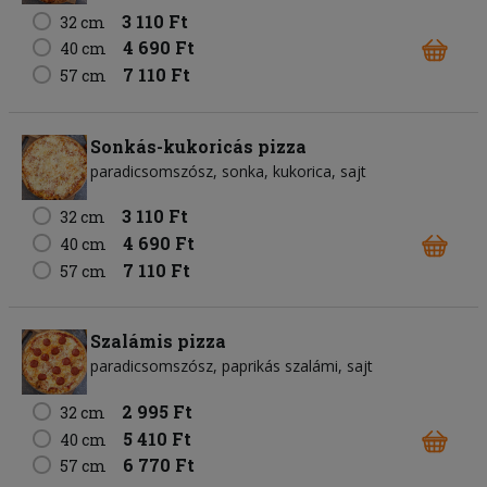
3 110 Ft
32 cm
4 690 Ft
40 cm
7 110 Ft
57 cm
Sonkás-kukoricás pizza
paradicsomszósz
sonka
kukorica
sajt
3 110 Ft
32 cm
4 690 Ft
40 cm
7 110 Ft
57 cm
Szalámis pizza
paradicsomszósz
paprikás szalámi
sajt
2 995 Ft
32 cm
5 410 Ft
40 cm
6 770 Ft
57 cm