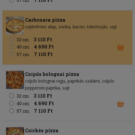
57 cm
Carbonara pizza
sajtkrémes alap
sonka
bacon
tükörtojás
sajt
3 110 Ft
32 cm
4 690 Ft
40 cm
7 110 Ft
57 cm
Csípős bolognai pizza
csípős bolognai ragu
paprikás szalámi
csípős
pepperoni paprika
sajt
3 110 Ft
32 cm
4 690 Ft
40 cm
7 110 Ft
57 cm
Csirkés pizza