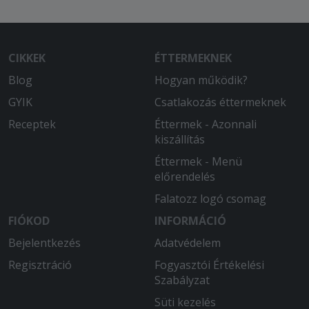
egy dolog, kicsi adag nem lènyeg! De a
hús olyan morzsalèkos ès szàraz
volt,hogy azon igen meglepődtem! Ez
most nem volt jó Gyros! Sajnos!
CIKKEK
ÉTTERMEKNEK
Blog
Hogyan működik?
2025-07-11 - Simonne:
Nagyon finom volt az étel,friss volt a
GYIK
Csatlakozás éttermeknek
saláta,nagy adagot kaptunk .
Receptek
Éttermek - Azonnali
kiszállítás
2025-07-01 - Marianna:
Az étel finom volt, a futár udvarias és
Éttermek - Menü
pontos. Köszönöm.
előrendelés
Falatozz logó csomag
FIÓKOD
INFORMÁCIÓ
Bejelentkezés
Adatvédelem
Regisztráció
Fogyasztói Értékelési
Szabályzat
Süti kezelés