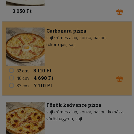
3 050 Ft
Carbonara pizza
sajtkrémes alap
sonka
bacon
tükörtojás
sajt
3 110 Ft
32 cm
4 690 Ft
40 cm
7 110 Ft
57 cm
Főnök kedvence pizza
sajtkrémes alap
sonka
bacon
kolbász
vöröshagyma
sajt