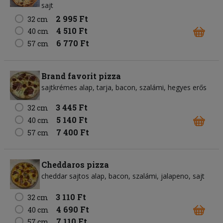
sajt
2 995 Ft
32 cm
4 510 Ft
40 cm
6 770 Ft
57 cm
Brand favorit pizza
sajtkrémes alap
tarja
bacon
szalámi
hegyes erős
3 445 Ft
32 cm
5 140 Ft
40 cm
7 400 Ft
57 cm
Cheddaros pizza
cheddar sajtos alap
bacon
szalámi
jalapeno
sajt
3 110 Ft
32 cm
4 690 Ft
40 cm
7 110 Ft
57 cm