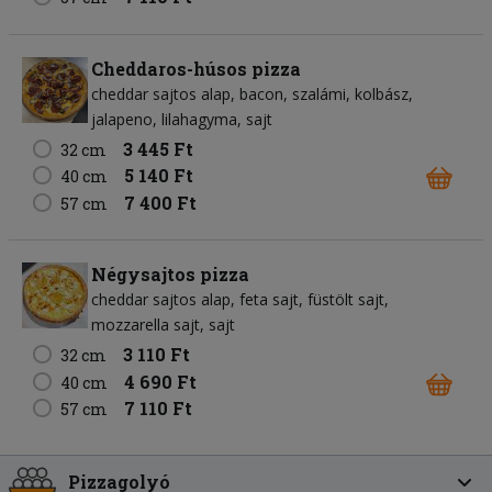
Cheddaros-húsos pizza
cheddar sajtos alap
bacon
szalámi
kolbász
jalapeno
lilahagyma
sajt
3 445 Ft
32 cm
5 140 Ft
40 cm
7 400 Ft
57 cm
Négysajtos pizza
cheddar sajtos alap
feta sajt
füstölt sajt
mozzarella sajt
sajt
3 110 Ft
32 cm
4 690 Ft
40 cm
7 110 Ft
57 cm
Pizzagolyó