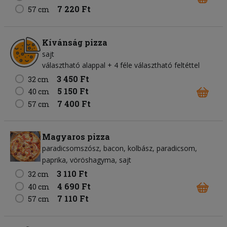
7 220 Ft
57 cm
Kívánság pizza
sajt
választható alappal + 4 féle választható feltéttel
3 450 Ft
32 cm
5 150 Ft
40 cm
7 400 Ft
57 cm
Magyaros pizza
paradicsomszósz
bacon
kolbász
paradicsom
paprika
vöröshagyma
sajt
3 110 Ft
32 cm
4 690 Ft
40 cm
7 110 Ft
57 cm