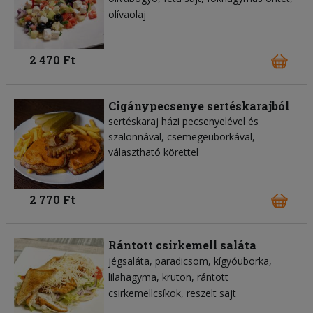
olívaolaj
2 470 Ft
Cigánypecsenye sertéskarajból
sertéskaraj házi pecsenyelével és
szalonnával, csemegeuborkával,
választható körettel
2 770 Ft
Rántott csirkemell saláta
jégsaláta
paradicsom
kígyóuborka
lilahagyma
kruton
rántott
csirkemellcsíkok
reszelt sajt