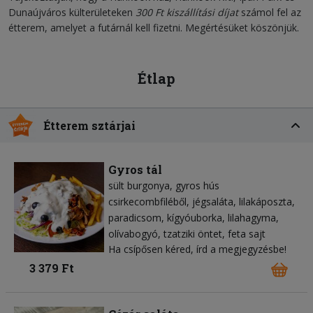
Dunaújváros külterületeken
300 Ft kiszállítási díjat
számol fel az
étterem, amelyet a futárnál kell fizetni. Megértésüket köszönjük.
Étlap
Étterem sztárjai
Gyros tál
sült burgonya
gyros hús
csirkecombfiléből
jégsaláta
lilakáposzta
paradicsom
kígyóuborka
lilahagyma
olívabogyó
tzatziki öntet
feta sajt
Ha csípősen kéred, írd a megjegyzésbe!
3 379 Ft