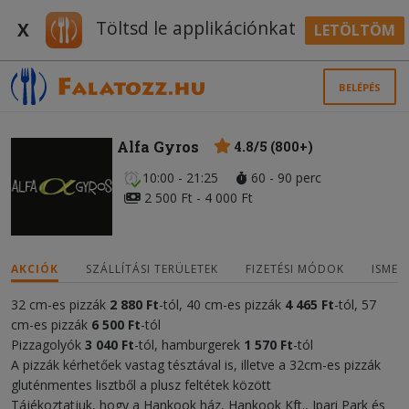
Töltsd le applikációnkat
X
LETÖLTÖM
BELÉPÉS
Alfa Gyros
4.8/5 (800+)
10:00 - 21:25
60 - 90 perc
2 500 Ft - 4 000 Ft
AKCIÓK
SZÁLLÍTÁSI TERÜLETEK
FIZETÉSI MÓDOK
ISMER
32 cm-es pizzák
2 880 Ft
-tól, 40 cm-es pizzák
4 465 Ft
-tól, 57
cm-es pizzák
6 500
Ft
-tól
Pizzagolyók
3 040
Ft
-tól, hamburgerek
1 570 Ft
-tól
A pizzák kérhetőek vastag tésztával is, illetve a 32cm-es pizzák
gluténmentes lisztből a plusz feltétek között
Tájékoztatjuk, hogy a Hankook ház, Hankook Kft., Ipari Park és