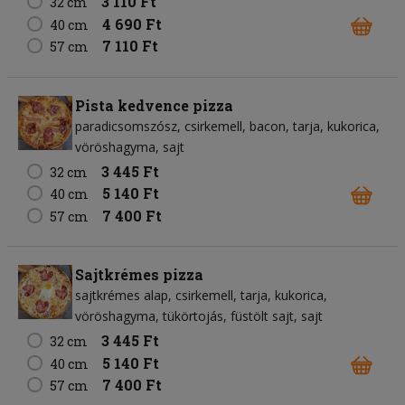
3 110 Ft
32 cm
4 690 Ft
40 cm
7 110 Ft
57 cm
Pista kedvence pizza
paradicsomszósz
csirkemell
bacon
tarja
kukorica
vöröshagyma
sajt
3 445 Ft
32 cm
5 140 Ft
40 cm
7 400 Ft
57 cm
Sajtkrémes pizza
sajtkrémes alap
csirkemell
tarja
kukorica
vöröshagyma
tükörtojás
füstölt sajt
sajt
3 445 Ft
32 cm
5 140 Ft
40 cm
7 400 Ft
57 cm