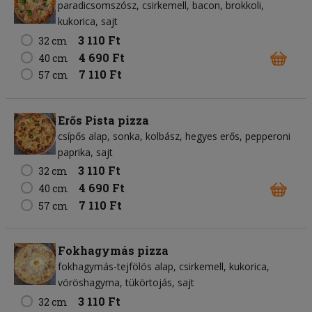
paradicsomszósz
csirkemell
bacon
brokkoli
kukorica
sajt
3 110 Ft
32 cm
4 690 Ft
40 cm
7 110 Ft
57 cm
Erős Pista pizza
csípős alap
sonka
kolbász
hegyes erős
pepperoni
paprika
sajt
3 110 Ft
32 cm
4 690 Ft
40 cm
7 110 Ft
57 cm
Fokhagymás pizza
fokhagymás-tejfölös alap
csirkemell
kukorica
vöröshagyma
tükörtojás
sajt
3 110 Ft
32 cm