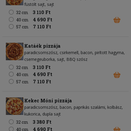
füstölt sajt
sajt
3 110 Ft
32 cm
4 690 Ft
40 cm
7 110 Ft
57 cm
Katáék pizzája
paradicsomszósz
csirkemell
bacon
pirított hagyma
csemegeuborka
sajt
BBQ szósz
3 110 Ft
32 cm
4 690 Ft
40 cm
7 110 Ft
57 cm
Kekec Móni pizzája
paradicsomszósz
bacon
paprikás szalámi
kolbász
kukorica
dupla sajt
3 380 Ft
32 cm
4 690 Ft
40 cm