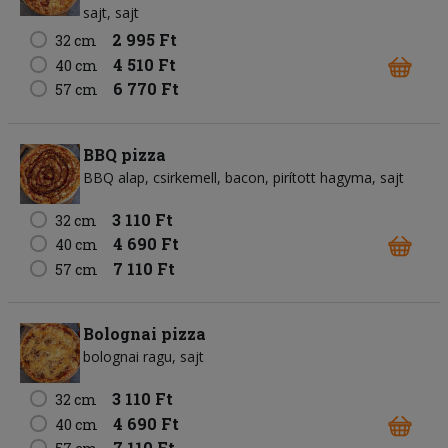
sajt
sajt
2 995 Ft
32 cm
4 510 Ft
40 cm
6 770 Ft
57 cm
BBQ pizza
BBQ alap
csirkemell
bacon
pirított hagyma
sajt
3 110 Ft
32 cm
4 690 Ft
40 cm
7 110 Ft
57 cm
Bolognai pizza
bolognai ragu
sajt
3 110 Ft
32 cm
4 690 Ft
40 cm
7 110 Ft