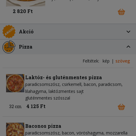
2 820 Ft
Akció
Pizza
Feltétek:
kép
szöveg
Laktóz- és gluténmentes pizza
paradicsomszósz
csirkemell
bacon
paradicsom
lilahagyma
laktózmentes sajt
gluténmentes szósszal
4 125 Ft
32 cm
Baconos pizza
paradicsomszósz
bacon
vöröshagyma
mozzarella