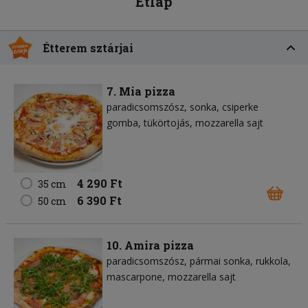
Étlap
Étterem sztárjai
7. Mia pizza
paradicsomszósz
sonka
csiperke
gomba
tükörtojás
mozzarella sajt
4 290 Ft
35 cm
6 390 Ft
50 cm
10. Amira pizza
paradicsomszósz
pármai sonka
rukkola
mascarpone
mozzarella sajt