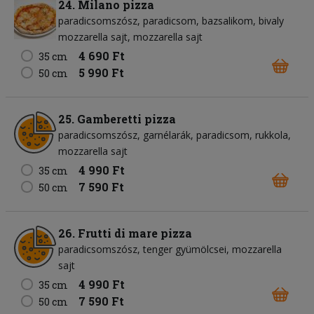
24. Milano pizza
paradicsomszósz
paradicsom
bazsalikom
bivaly
mozzarella sajt
mozzarella sajt
4 690 Ft
35 cm
5 990 Ft
50 cm
25. Gamberetti pizza
paradicsomszósz
garnélarák
paradicsom
rukkola
mozzarella sajt
4 990 Ft
35 cm
7 590 Ft
50 cm
26. Frutti di mare pizza
paradicsomszósz
tenger gyümölcsei
mozzarella
sajt
4 990 Ft
35 cm
7 590 Ft
50 cm