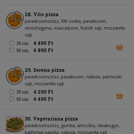
28. Vito pizza
paradicsomszósz
főtt sonka
paradicsom
vöröshagyma
mascarpone
füstölt sajt
mozzarella
sajt
4 490 Ft
35 cm
6 890 Ft
50 cm
29. Serena pizza
paradicsomszósz
paradicsom
rukkola
parmezán
sajt
mozzarella sajt
4 290 Ft
35 cm
6 490 Ft
50 cm
30. Vegetariana pizza
paradicsomszósz
gomba
articsóka
olívabogyó
kaliforniai paprika
rukkola
mozzarella sajt