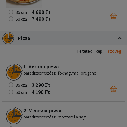
4 690 Ft
35 cm
7 490 Ft
50 cm
Pizza
Feltétek:
kép
szöveg
1. Verona pizza
paradicsomszósz
fokhagyma
oregano
3 290 Ft
35 cm
4 190 Ft
50 cm
2. Venezia pizza
paradicsomszósz
mozzarella sajt