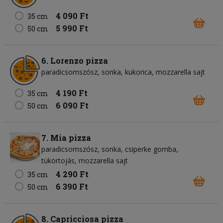
4 090 Ft
35 cm
5 990 Ft
50 cm
6. Lorenzo pizza
paradicsomszósz
sonka
kukorica
mozzarella sajt
4 190 Ft
35 cm
6 090 Ft
50 cm
7. Mia pizza
paradicsomszósz
sonka
csiperke gomba
tükörtojás
mozzarella sajt
4 290 Ft
35 cm
6 390 Ft
50 cm
8. Capricciosa pizza