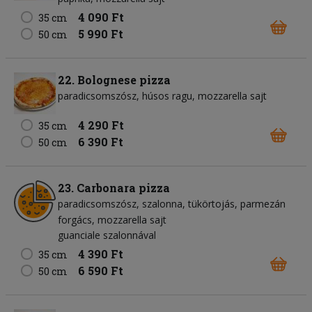
4 090 Ft
35 cm
5 990 Ft
50 cm
22. Bolognese pizza
paradicsomszósz
húsos ragu
mozzarella sajt
4 290 Ft
35 cm
6 390 Ft
50 cm
23. Carbonara pizza
paradicsomszósz
szalonna
tükörtojás
parmezán
forgács
mozzarella sajt
guanciale szalonnával
4 390 Ft
35 cm
6 590 Ft
50 cm