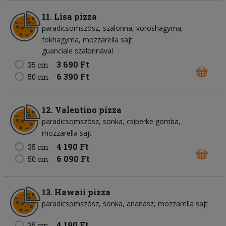
11. Lisa pizza
paradicsomszósz
szalonna
vöröshagyma
fokhagyma
mozzarella sajt
guanciale szalonnával
3 690 Ft
35 cm
6 390 Ft
50 cm
12. Valentino pizza
paradicsomszósz
sonka
csiperke gomba
mozzarella sajt
4 190 Ft
35 cm
6 090 Ft
50 cm
13. Hawaii pizza
paradicsomszósz
sonka
ananász
mozzarella sajt
4 190 Ft
35 cm