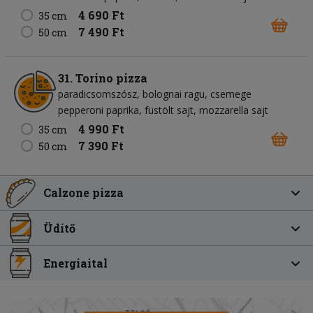
4 690 Ft
35 cm
7 490 Ft
50 cm
31. Torino pizza
paradicsomszósz
bolognai ragu
csemege
pepperoni paprika
füstölt sajt
mozzarella sajt
4 990 Ft
35 cm
7 390 Ft
50 cm
Calzone pizza
Üdítő
Energiaital