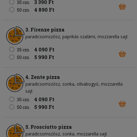
3 390 Ft
35 cm
4 890 Ft
50 cm
3. Firenze pizza
paradicsomszósz
paprikás szalámi
mozzarella sajt
4 090 Ft
35 cm
5 990 Ft
50 cm
4. Zente pizza
paradicsomszósz
sonka
olívabogyó
mozzarella
sajt
4 090 Ft
35 cm
5 990 Ft
50 cm
5. Prosciutto pizza
paradicsomszósz
sonka
mozzarella sajt