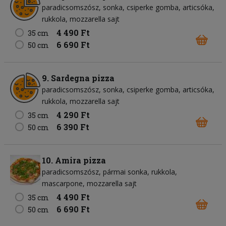
paradicsomszósz
sonka
csiperke gomba
articsóka
rukkola
mozzarella sajt
4 490 Ft
35 cm
6 690 Ft
50 cm
9. Sardegna pizza
paradicsomszósz
sonka
csiperke gomba
articsóka
rukkola
mozzarella sajt
4 290 Ft
35 cm
6 390 Ft
50 cm
10. Amira pizza
paradicsomszósz
pármai sonka
rukkola
mascarpone
mozzarella sajt
4 490 Ft
35 cm
6 690 Ft
50 cm