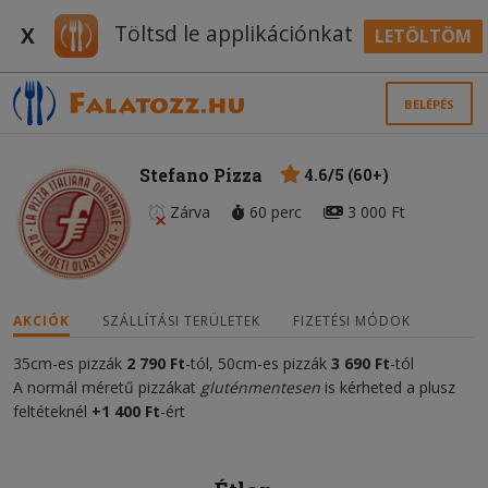
Töltsd le applikációnkat
X
LETÖLTÖM
BELÉPÉS
Stefano Pizza
4.6/5 (60+)
Zárva
60 perc
3 000 Ft
AKCIÓK
SZÁLLÍTÁSI TERÜLETEK
FIZETÉSI MÓDOK
35cm-es pizzák
2 7
90 Ft
-tól, 50cm-es pizzák
3 6
90 Ft
-tól
A normál méretű pizzákat
gluténmentesen
is kérheted a plusz
feltéteknél
+1 400 Ft
-ért