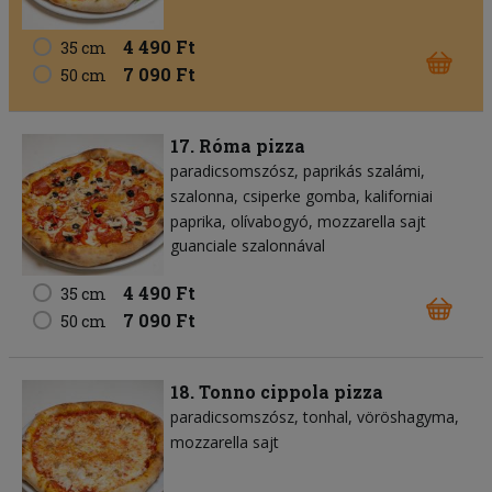
4 490 Ft
35 cm
7 090 Ft
50 cm
17. Róma pizza
paradicsomszósz
paprikás szalámi
szalonna
csiperke gomba
kaliforniai
paprika
olívabogyó
mozzarella sajt
guanciale szalonnával
4 490 Ft
35 cm
7 090 Ft
50 cm
18. Tonno cippola pizza
paradicsomszósz
tonhal
vöröshagyma
mozzarella sajt