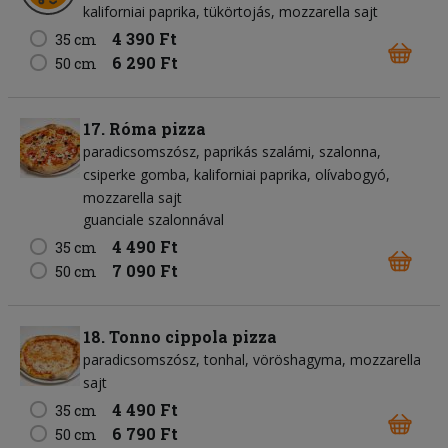
kaliforniai paprika
tükörtojás
mozzarella sajt
4 390 Ft
35 cm
6 290 Ft
50 cm
17. Róma pizza
paradicsomszósz
paprikás szalámi
szalonna
csiperke gomba
kaliforniai paprika
olívabogyó
mozzarella sajt
guanciale szalonnával
4 490 Ft
35 cm
7 090 Ft
50 cm
18. Tonno cippola pizza
paradicsomszósz
tonhal
vöröshagyma
mozzarella
sajt
4 490 Ft
35 cm
6 790 Ft
50 cm