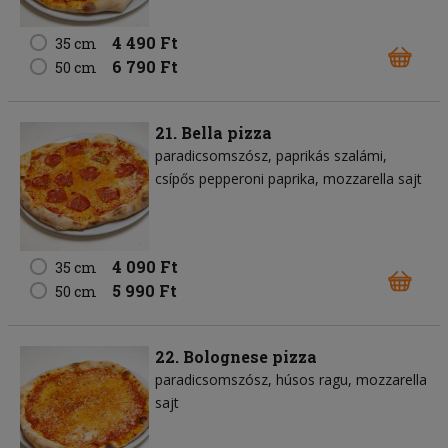
4 490 Ft
35 cm
6 790 Ft
50 cm
21. Bella pizza
paradicsomszósz
paprikás szalámi
csípős pepperoni paprika
mozzarella sajt
4 090 Ft
35 cm
5 990 Ft
50 cm
22. Bolognese pizza
paradicsomszósz
húsos ragu
mozzarella
sajt