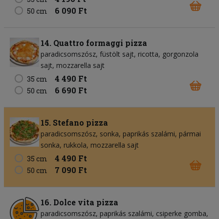
6 090 Ft
50 cm
14. Quattro formaggi pizza
paradicsomszósz
füstölt sajt
ricotta
gorgonzola
sajt
mozzarella sajt
4 490 Ft
35 cm
6 690 Ft
50 cm
15. Stefano pizza
paradicsomszósz
sonka
paprikás szalámi
pármai
sonka
rukkola
mozzarella sajt
4 490 Ft
35 cm
7 090 Ft
50 cm
16. Dolce vita pizza
paradicsomszósz
paprikás szalámi
csiperke gomba