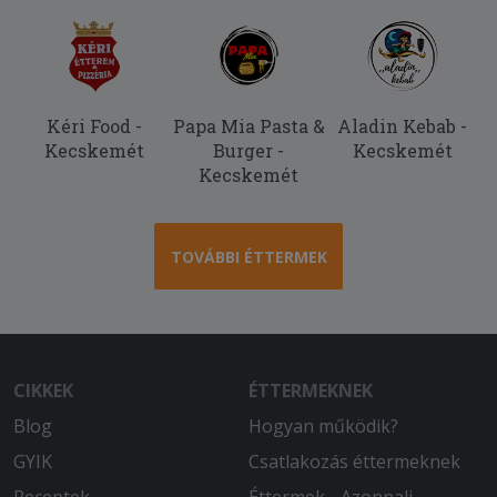
Kéri Food -
Papa Mia Pasta &
Aladin Kebab -
Kecskemét
Burger -
Kecskemét
Kecskemét
TOVÁBBI ÉTTERMEK
CIKKEK
ÉTTERMEKNEK
Blog
Hogyan működik?
GYIK
Csatlakozás éttermeknek