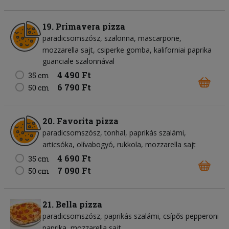
19. Primavera pizza
paradicsomszósz
szalonna
mascarpone
mozzarella sajt
csiperke gomba
kaliforniai paprika
guanciale szalonnával
4 490 Ft
35 cm
6 790 Ft
50 cm
20. Favorita pizza
paradicsomszósz
tonhal
paprikás szalámi
articsóka
olívabogyó
rukkola
mozzarella sajt
4 690 Ft
35 cm
7 090 Ft
50 cm
21. Bella pizza
paradicsomszósz
paprikás szalámi
csípős pepperoni
paprika
mozzarella sajt