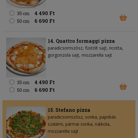
4 490 Ft
35 cm
6 690 Ft
50 cm
14. Quattro formaggi pizza
paradicsomszósz
füstölt sajt
ricotta
gorgonzola sajt
mozzarella sajt
4 490 Ft
35 cm
6 690 Ft
50 cm
15. Stefano pizza
paradicsomszósz
sonka
paprikás
szalámi
pármai sonka
rukkola
mozzarella sajt