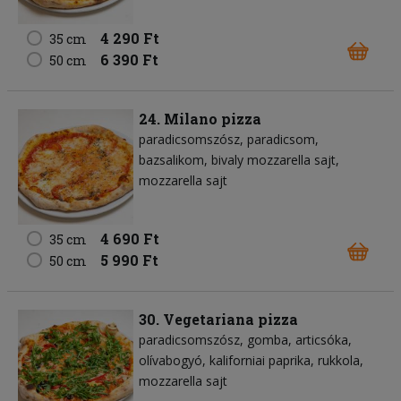
4 290 Ft
35 cm
6 390 Ft
50 cm
24. Milano pizza
paradicsomszósz
paradicsom
bazsalikom
bivaly mozzarella sajt
mozzarella sajt
4 690 Ft
35 cm
5 990 Ft
50 cm
30. Vegetariana pizza
paradicsomszósz
gomba
articsóka
olívabogyó
kaliforniai paprika
rukkola
mozzarella sajt