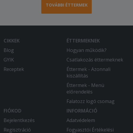
TOVÁBBI ÉTTERMEK
CIKKEK
ÉTTERMEKNEK
Blog
Hogyan működik?
GYIK
Csatlakozás éttermeknek
Receptek
Éttermek - Azonnali
kiszállítás
Éttermek - Menü
előrendelés
Falatozz logó csomag
FIÓKOD
INFORMÁCIÓ
Bejelentkezés
Adatvédelem
Regisztráció
Fogyasztói Értékelési