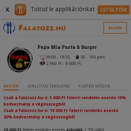
Töltsd le applikációnkat
X
LETÖLTÖM
BELÉPÉS
Papa Mia Pasta & Burger
09:00 - 19:55
30 - 100 perc
2 500 Ft - 6 000 Ft
AKCIÓK
SZÁLLÍTÁSI TERÜLETEK
FIZETÉSI MÓDOK
Csak a Falatozz.hu-n: 5 000 Ft feletti rendelés esetén 10%
kedvezmény a végösszegből
Csak a Falatozz.hu-n: 10 000 Ft feletti rendelés esetén
20% kedvezmény a végösszegből
10 000 Ft
feletti rendelés esetén
ajándék
1,75l üdítő