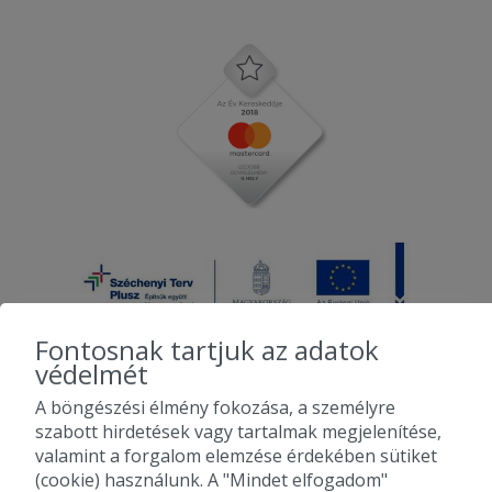
Fontosnak tartjuk az adatok
védelmét
A böngészési élmény fokozása, a személyre
2010-2026 Copyright - Falatozz.hu - Diston-line Kft.
szabott hirdetések vagy tartalmak megjelenítése,
valamint a forgalom elemzése érdekében sütiket
Pizza, gyros, hamburger, menük kedvező áron, egy helyen az összes
(cookie) használunk. A "Mindet elfogadom"
étterem ajánlata.