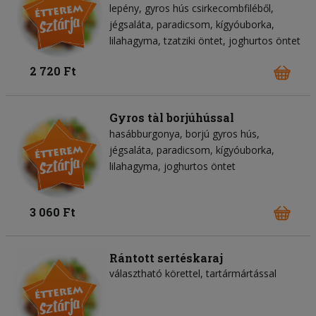
lepény
gyros hús csirkecombfiléből
jégsaláta
paradicsom
kígyóuborka
lilahagyma
tzatziki öntet
joghurtos öntet
2 720 Ft
Gyros tàl borjúhússal
hasábburgonya
borjú gyros hús
jégsaláta
paradicsom
kígyóuborka
lilahagyma
joghurtos öntet
3 060 Ft
Rántott sertéskaraj
választható körettel, tartármártással