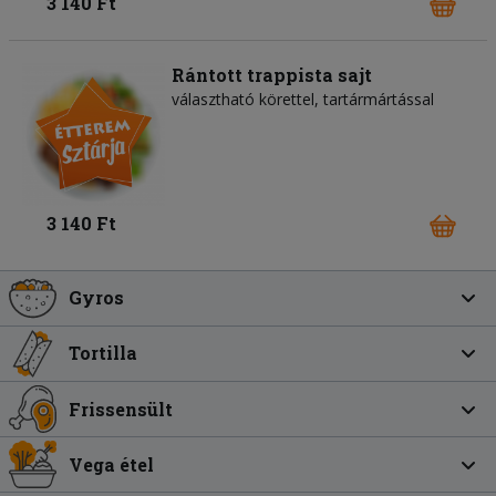
3 140 Ft
Rántott trappista sajt
választható körettel, tartármártással
3 140 Ft
Gyros
Tortilla
Frissensült
Vega étel