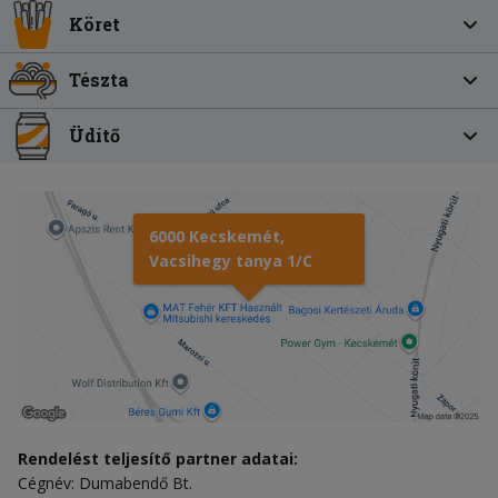
Köret
Tészta
Üdítő
6000 Kecskemét,
Vacsihegy tanya 1/C
Rendelést teljesítő partner adatai:
Cégnév: Dumabendő Bt.