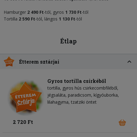
Hamburger
2 490 F
t
-tól, gyros
1
73
0 Ft
-tól
Tortilla
2 590 Ft
-tól, lángos
1 130 Ft
-tól
Étlap
Étterem sztárjai
Gyros tortilla csirkéből
tortilla
gyros hús csirkecombfiléből
jégsaláta
paradicsom
kígyóuborka
lilahagyma
tzatziki öntet
2 720 Ft