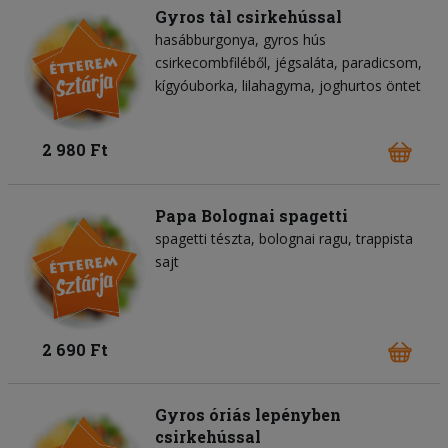
Gyros tàl csirkehússal
hasábburgonya
gyros hús
csirkecombfiléből
jégsaláta
paradicsom
kígyóuborka
lilahagyma
joghurtos öntet
2 980 Ft
Papa Bolognai spagetti
spagetti tészta
bolognai ragu
trappista
sajt
2 690 Ft
Gyros óriás lepényben
csirkehússal