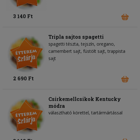
3 140 Ft
Tripla sajtos spagetti
spagetti tészta
tejszín
oregano
camembert sajt
füstölt sajt
trappista
sajt
2 690 Ft
Csirkemellcsíkok Kentucky
módra
választható körettel, tartármártással