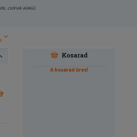
ide, csónak alakú)
.
a
Kosarad
A kosarad üres!