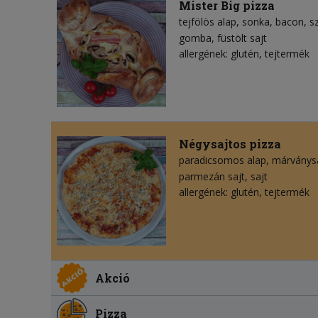
Mister Big pizza
tejfölös alap
sonka
bacon
s
gomba
füstölt sajt
allergének: glutén, tejtermék
Négysajtos pizza
paradicsomos alap
márványs
parmezán sajt
sajt
allergének: glutén, tejtermék
Akció
Pizza