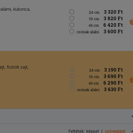
zalámi
kukorica
3 320 Ft
24 cm
3 820 Ft
30 cm
6 420 Ft
46 cm
3 600 Ft
csónak alakú
ajt
füstölt sajt
3 190 Ft
24 cm
3 690 Ft
30 cm
6 290 Ft
46 cm
3 630 Ft
csónak alakú
Feltétek:
képpel
szöveggel