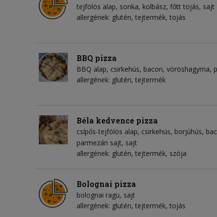
tejfölös alap
sonka
kolbász
főtt tojás
sajt
allergének: glutén, tejtermék, tojás
BBQ pizza
BBQ alap
csirkehús
bacon
vöröshagyma
p
allergének: glutén, tejtermék
Béla kedvence pizza
csípős-tejfölös alap
csirkehús
borjúhús
ba
parmezán sajt
sajt
allergének: glutén, tejtermék, szója
Bolognai pizza
bolognai ragu
sajt
allergének: glutén, tejtermék, tojás