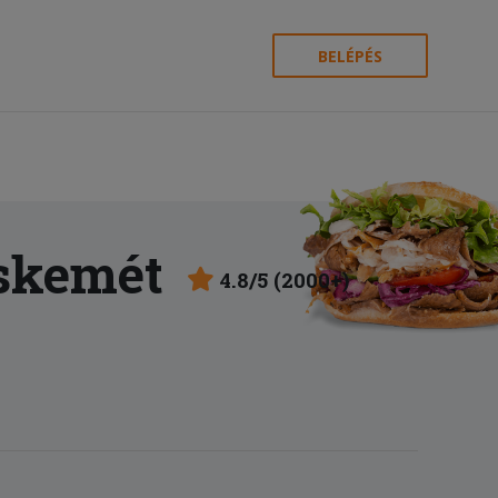
BELÉPÉS
skemét
4.8/5 (2000+)