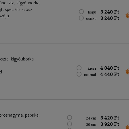
áposzta
kígyóuborka
jt
speciális szósz
3 240 Ft
borjú
szója
3 240 Ft
csirke
oszta
kígyóuborka
4 040 Ft
kicsi
el
4 440 Ft
normál
öröshagyma
paprika
3 420 Ft
24 cm
3 920 Ft
30 cm