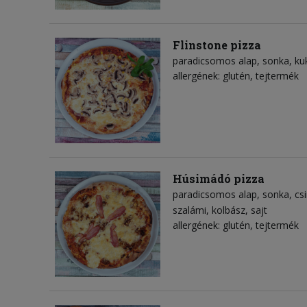
Flinstone pizza
paradicsomos alap
sonka
ku
allergének: glutén, tejtermék
Húsimádó pizza
paradicsomos alap
sonka
cs
szalámi
kolbász
sajt
allergének: glutén, tejtermék