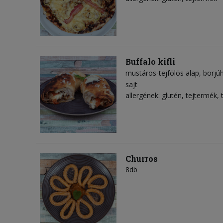
Buffalo kifli
mustáros-tejfölös alap
borjú
sajt
allergének: glutén, tejtermék, 
Churros
8db