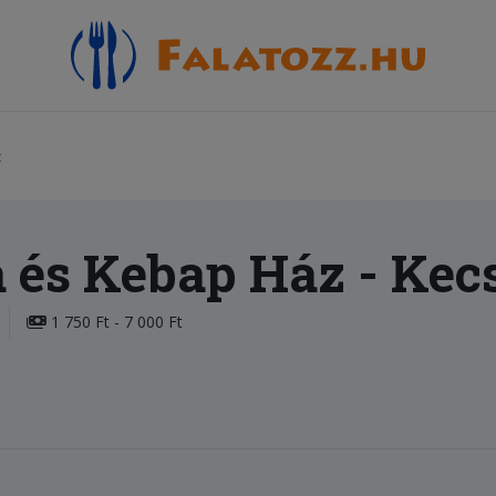
z
 és Kebap Ház
- Kec
1 750 Ft - 7 000 Ft