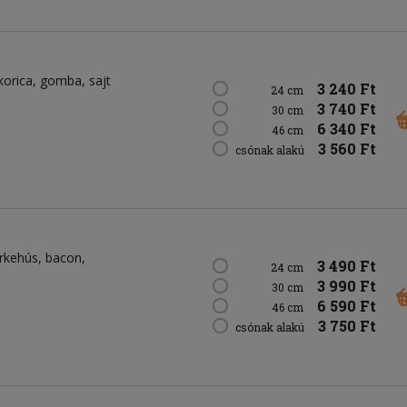
korica
gomba
sajt
3 240 Ft
24 cm
3 740 Ft
30 cm
6 340 Ft
46 cm
3 560 Ft
csónak alakú
irkehús
bacon
3 490 Ft
24 cm
3 990 Ft
30 cm
6 590 Ft
46 cm
3 750 Ft
csónak alakú