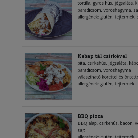
tortilla
gyros hús
jégsaláta
k
paradicsom
vöröshagyma
sa
allergének: glutén, tejtermék, 
Kebap tál csirkével
pita
csirkehús
jégsaláta
káp
paradicsom
vöröshagyma
választható körettel és öntett
allergének: glutén, tejtermék
BBQ pizza
BBQ alap
csirkehús
bacon
v
sajt
allergének: glutén, tejtermék