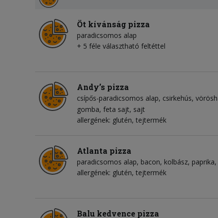
Öt kívánság pizza
paradicsomos alap
+ 5 féle választható feltéttel
Andy’s pizza
csípős-paradicsomos alap
csirkehús
vörös
gomba
feta sajt
sajt
allergének: glutén, tejtermék
Atlanta pizza
paradicsomos alap
bacon
kolbász
paprika
allergének: glutén, tejtermék
Balu kedvence pizza