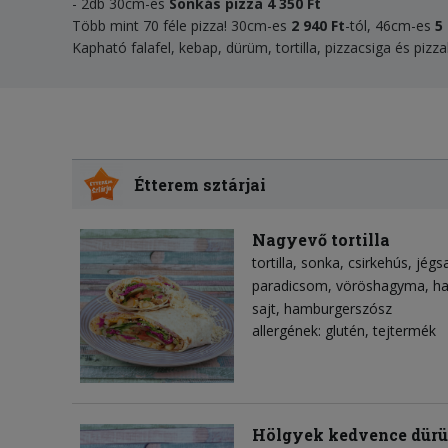
- 2db 30cm-es
Sonkás pizza
4 350 Ft
Több mint 70 féle pizza! 30cm-es
2 940 Ft
-tól, 46cm-es
5
Kapható falafel, kebap, dürüm, tortilla, pizzacsiga és pizzaki
Étterem sztárjai
Nagyevő tortilla
tortilla
sonka
csirkehús
jégs
paradicsom
vöröshagyma
h
sajt
hamburgerszósz
allergének: glutén, tejtermék
Hölgyek kedvence dür