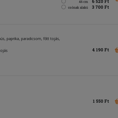
6 520 Ft
46 cm
3 700 Ft
csónak alakú
hús
paprika
paradicsom
főtt tojás
4 190 Ft
tojás
1 550 Ft