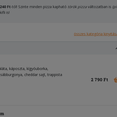
240 Ft
-tól! Szinte minden pizza kapható
török pizza
változatban is
(p
fli is!
összes kategória kinyitás
aláta
káposzta
kígyóuborka
asábburgonya
cheddar sajt
trappista
2 790 Ft
üm