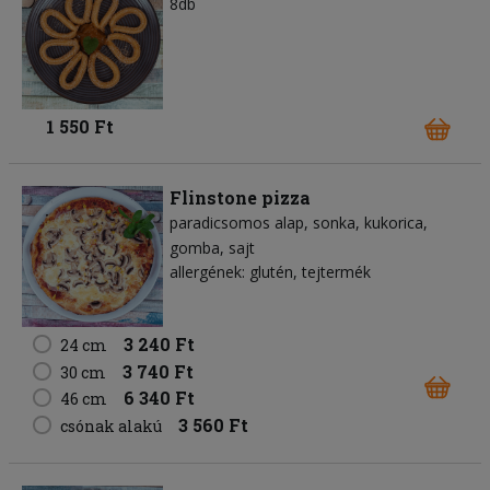
8db
1 550 Ft
Flinstone pizza
paradicsomos alap
sonka
kukorica
gomba
sajt
allergének: glutén, tejtermék
3 240 Ft
24 cm
3 740 Ft
30 cm
6 340 Ft
46 cm
3 560 Ft
csónak alakú