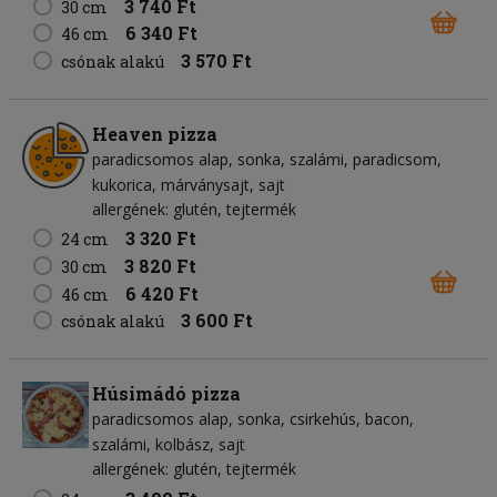
3 740 Ft
30 cm
6 340 Ft
46 cm
3 570 Ft
csónak alakú
Heaven pizza
paradicsomos alap
sonka
szalámi
paradicsom
kukorica
márványsajt
sajt
allergének: glutén, tejtermék
3 320 Ft
24 cm
3 820 Ft
30 cm
6 420 Ft
46 cm
3 600 Ft
csónak alakú
Húsimádó pizza
paradicsomos alap
sonka
csirkehús
bacon
szalámi
kolbász
sajt
allergének: glutén, tejtermék