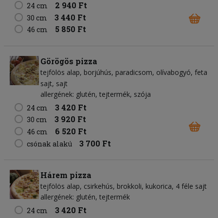
2 940 Ft
24 cm
3 440 Ft
30 cm
5 850 Ft
46 cm
Görögös pizza
tejfölös alap
borjúhús
paradicsom
olívabogyó
feta
sajt
sajt
allergének: glutén, tejtermék, szója
3 420 Ft
24 cm
3 920 Ft
30 cm
6 520 Ft
46 cm
3 700 Ft
csónak alakú
Hárem pizza
tejfölös alap
csirkehús
brokkoli
kukorica
4 féle sajt
allergének: glutén, tejtermék
3 420 Ft
24 cm