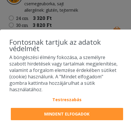
csemegeuborka
sajt
allergének: glutén, tejtermék
3 320 Ft
24 cm
3 820 Ft
30 cm
6 420 Ft
46 cm
3 600 Ft
csónak alakú
Fontosnak tartjuk az adatok
védelmét
A böngészési élmény fokozása, a személyre
Pármai pizza
szabott hirdetések vagy tartalmak megjelenítése,
paradicsomos alap
pármai sonka
vöröshagyma
valamint a forgalom elemzése érdekében sütiket
kukorica
sajt
(cookie) használunk. A "Mindet elfogadom"
allergének: glutén, tejtermék
gombra kattintva hozzájárulhat a sütik
3 550 Ft
24 cm
használatához.
4 050 Ft
30 cm
Testreszabás
6 650 Ft
46 cm
3 650 Ft
csónak alakú
MINDENT ELFOGADOK
Pepperóni pizza