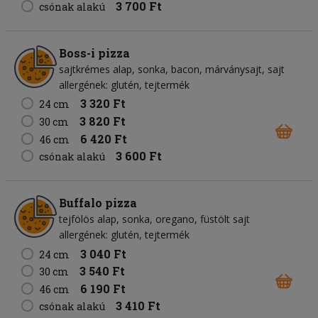
3 700 Ft
csónak alakú
Boss-i pizza
sajtkrémes alap
sonka
bacon
márványsajt
sajt
allergének: glutén, tejtermék
3 320 Ft
24 cm
3 820 Ft
30 cm
6 420 Ft
46 cm
3 600 Ft
csónak alakú
Buffalo pizza
tejfölös alap
sonka
oregano
füstölt sajt
allergének: glutén, tejtermék
3 040 Ft
24 cm
3 540 Ft
30 cm
6 190 Ft
46 cm
3 410 Ft
csónak alakú