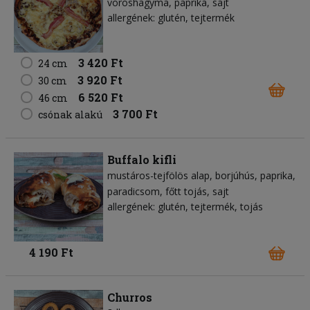
vöröshagyma
paprika
sajt
allergének: glutén, tejtermék
3 420 Ft
24 cm
3 920 Ft
30 cm
6 520 Ft
46 cm
3 700 Ft
csónak alakú
Buffalo kifli
mustáros-tejfölös alap
borjúhús
paprika
paradicsom
főtt tojás
sajt
allergének: glutén, tejtermék, tojás
4 190 Ft
Churros