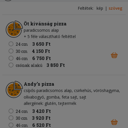
Feltétek:
kép
szöveg
Öt kívánság pizza
paradicsomos alap
+ 5 féle választható feltéttel
3 650 Ft
24 cm
4 150 Ft
30 cm
6 750 Ft
46 cm
3 850 Ft
csónak alakú
Andy’s pizza
csípős-paradicsomos alap
csirkehús
vöröshagyma
olívabogyó
gomba
feta sajt
sajt
allergének: glutén, tejtermék
3 420 Ft
24 cm
3 920 Ft
30 cm
6 520 Ft
46 cm