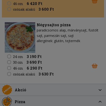
6 420 Ft
46 cm
3 600 Ft
csónak alakú
Négysajtos pizza
paradicsomos alap
márványsajt
füstölt
sajt
parmezán sajt
sajt
allergének: glutén, tejtermék
3 190 Ft
24 cm
3 690 Ft
30 cm
6 290 Ft
46 cm
3 630 Ft
csónak alakú
Akció
Pizza