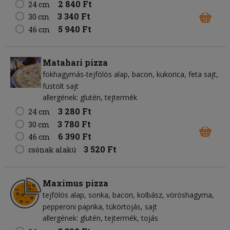
2 840 Ft
24 cm
3 340 Ft
30 cm
5 940 Ft
46 cm
Matahari pizza
fokhagymás-tejfölös alap
bacon
kukorica
feta sajt
füstölt sajt
allergének: glutén, tejtermék
3 280 Ft
24 cm
3 780 Ft
30 cm
6 390 Ft
46 cm
3 520 Ft
csónak alakú
Maximus pizza
tejfölös alap
sonka
bacon
kolbász
vöröshagyma
pepperoni paprika
tükörtojás
sajt
allergének: glutén, tejtermék, tojás