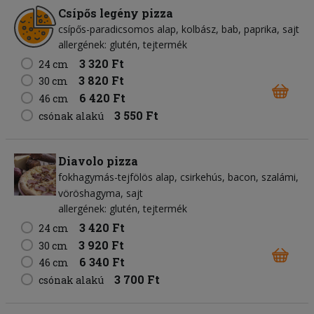
Csípős legény pizza
csípős-paradicsomos alap
kolbász
bab
paprika
sajt
allergének: glutén, tejtermék
3 320 Ft
24 cm
3 820 Ft
30 cm
6 420 Ft
46 cm
3 550 Ft
csónak alakú
Diavolo pizza
fokhagymás-tejfölös alap
csirkehús
bacon
szalámi
vöröshagyma
sajt
allergének: glutén, tejtermék
3 420 Ft
24 cm
3 920 Ft
30 cm
6 340 Ft
46 cm
3 700 Ft
csónak alakú