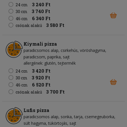
3 240 Ft
24 cm
3 740 Ft
30 cm
6 340 Ft
46 cm
3 580 Ft
csónak alakú
Kiymali pizza
paradicsomos alap
csirkehús
vöröshagyma
paradicsom
paprika
sajt
allergének: glutén, tejtermék
3 420 Ft
24 cm
3 920 Ft
30 cm
6 520 Ft
46 cm
3 700 Ft
csónak alakú
Lufis pizza
paradicsomos alap
sonka
tarja
csemegeuborka
sült hagyma
tükörtojás
sajt