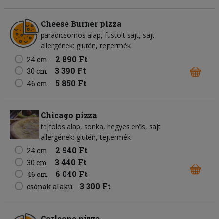
Cheese Burner pizza
paradicsomos alap
füstölt sajt
sajt
allergének: glutén, tejtermék
2 890 Ft
24 cm
3 390 Ft
30 cm
5 850 Ft
46 cm
Chicago pizza
tejfölös alap
sonka
hegyes erős
sajt
allergének: glutén, tejtermék
2 940 Ft
24 cm
3 440 Ft
30 cm
6 040 Ft
46 cm
3 300 Ft
csónak alakú
Corleone pizza