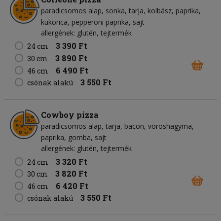
paradicsomos alap
sonka
tarja
kolbász
paprika
kukorica
pepperoni paprika
sajt
allergének: glutén, tejtermék
3 390 Ft
24 cm
3 890 Ft
30 cm
6 490 Ft
46 cm
3 550 Ft
csónak alakú
Cowboy pizza
paradicsomos alap
tarja
bacon
vöröshagyma
paprika
gomba
sajt
allergének: glutén, tejtermék
3 320 Ft
24 cm
3 820 Ft
30 cm
6 420 Ft
46 cm
3 550 Ft
csónak alakú