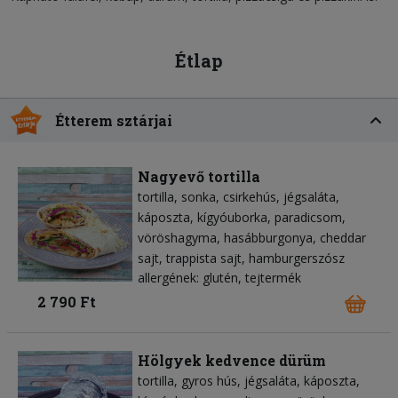
Étlap
Étterem sztárjai
Nagyevő tortilla
tortilla
sonka
csirkehús
jégsaláta
káposzta
kígyóuborka
paradicsom
vöröshagyma
hasábburgonya
cheddar
sajt
trappista sajt
hamburgerszósz
allergének: glutén, tejtermék
2 790 Ft
Hölgyek kedvence dürüm
tortilla
gyros hús
jégsaláta
káposzta