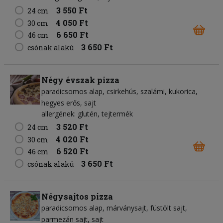
3 550 Ft
24 cm
4 050 Ft
30 cm
6 650 Ft
46 cm
3 650 Ft
csónak alakú
Négy évszak pizza
paradicsomos alap
csirkehús
szalámi
kukorica
hegyes erős
sajt
allergének: glutén, tejtermék
3 520 Ft
24 cm
4 020 Ft
30 cm
6 520 Ft
46 cm
3 650 Ft
csónak alakú
Négysajtos pizza
paradicsomos alap
márványsajt
füstölt sajt
parmezán sajt
sajt