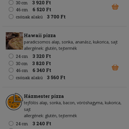
3 920 Ft
30 cm
6 520 Ft
46 cm
3 700 Ft
csónak alakú
Hawaii pizza
paradicsomos alap
sonka
ananász
kukorica
sajt
allergének: glutén, tejtermék
3 320 Ft
24 cm
3 820 Ft
30 cm
6 340 Ft
46 cm
3 560 Ft
csónak alakú
Házmester pizza
tejfölös alap
sonka
bacon
vöröshagyma
kukorica
sajt
allergének: glutén, tejtermék
3 240 Ft
24 cm