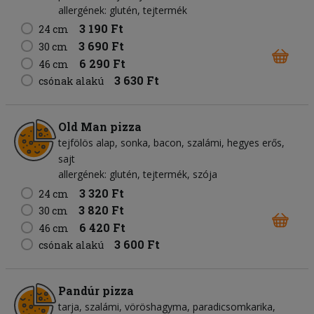
allergének: glutén, tejtermék
3 190 Ft
24 cm
3 690 Ft
30 cm
6 290 Ft
46 cm
3 630 Ft
csónak alakú
Old Man pizza
tejfölös alap
sonka
bacon
szalámi
hegyes erős
sajt
allergének: glutén, tejtermék, szója
3 320 Ft
24 cm
3 820 Ft
30 cm
6 420 Ft
46 cm
3 600 Ft
csónak alakú
Pandúr pizza
tarja
szalámi
vöröshagyma
paradicsomkarika