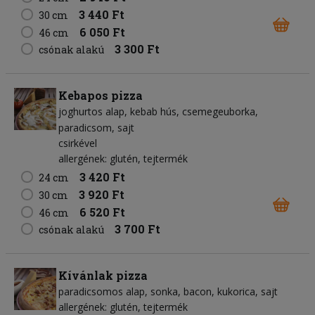
3 440 Ft
30 cm
6 050 Ft
46 cm
3 300 Ft
csónak alakú
Kebapos pizza
joghurtos alap
kebab hús
csemegeuborka
paradicsom
sajt
csirkével
allergének: glutén, tejtermék
3 420 Ft
24 cm
3 920 Ft
30 cm
6 520 Ft
46 cm
3 700 Ft
csónak alakú
Kívánlak pizza
paradicsomos alap
sonka
bacon
kukorica
sajt
allergének: glutén, tejtermék