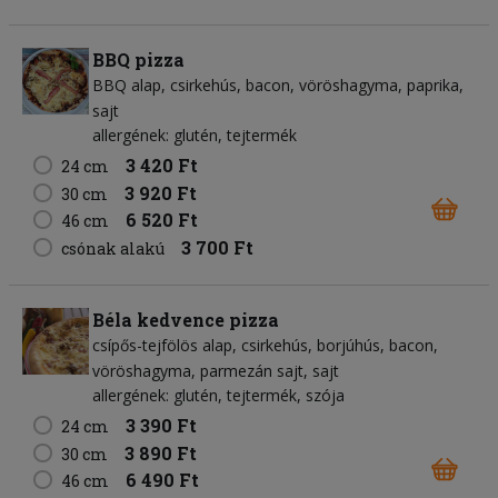
BBQ pizza
BBQ alap
csirkehús
bacon
vöröshagyma
paprika
sajt
allergének: glutén, tejtermék
3 420 Ft
24 cm
3 920 Ft
30 cm
6 520 Ft
46 cm
3 700 Ft
csónak alakú
Béla kedvence pizza
csípős-tejfölös alap
csirkehús
borjúhús
bacon
vöröshagyma
parmezán sajt
sajt
allergének: glutén, tejtermék, szója
3 390 Ft
24 cm
3 890 Ft
30 cm
6 490 Ft
46 cm