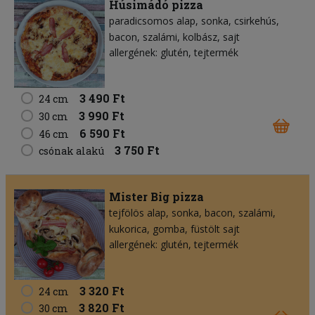
Húsimádó pizza
paradicsomos alap
sonka
csirkehús
bacon
szalámi
kolbász
sajt
allergének: glutén, tejtermék
3 490 Ft
24 cm
3 990 Ft
30 cm
6 590 Ft
46 cm
3 750 Ft
csónak alakú
Mister Big pizza
tejfölös alap
sonka
bacon
szalámi
kukorica
gomba
füstölt sajt
allergének: glutén, tejtermék
3 320 Ft
24 cm
3 820 Ft
30 cm