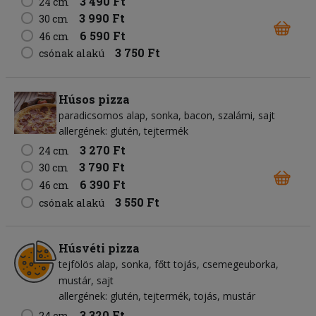
3 490 Ft
24 cm
3 990 Ft
30 cm
6 590 Ft
46 cm
3 750 Ft
csónak alakú
Húsos pizza
paradicsomos alap
sonka
bacon
szalámi
sajt
allergének: glutén, tejtermék
3 270 Ft
24 cm
3 790 Ft
30 cm
6 390 Ft
46 cm
3 550 Ft
csónak alakú
Húsvéti pizza
tejfölös alap
sonka
főtt tojás
csemegeuborka
mustár
sajt
allergének: glutén, tejtermék, tojás, mustár
3 320 Ft
24 cm