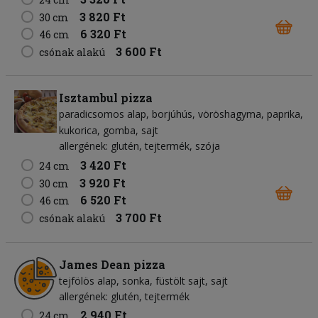
3 820 Ft
30 cm
6 320 Ft
46 cm
3 600 Ft
csónak alakú
Isztambul pizza
paradicsomos alap
borjúhús
vöröshagyma
paprika
kukorica
gomba
sajt
allergének: glutén, tejtermék, szója
3 420 Ft
24 cm
3 920 Ft
30 cm
6 520 Ft
46 cm
3 700 Ft
csónak alakú
James Dean pizza
tejfölös alap
sonka
füstölt sajt
sajt
allergének: glutén, tejtermék
2 940 Ft
24 cm