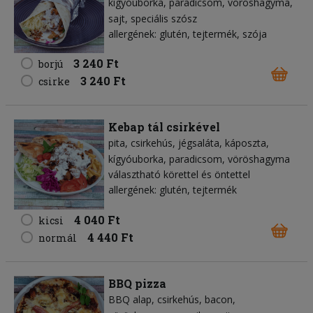
kígyóuborka
paradicsom
vöröshagyma
sajt
speciális szósz
allergének: glutén, tejtermék, szója
3 240 Ft
borjú
3 240 Ft
csirke
Kebap tál csirkével
pita
csirkehús
jégsaláta
káposzta
kígyóuborka
paradicsom
vöröshagyma
választható körettel és öntettel
allergének: glutén, tejtermék
4 040 Ft
kicsi
4 440 Ft
normál
BBQ pizza
BBQ alap
csirkehús
bacon