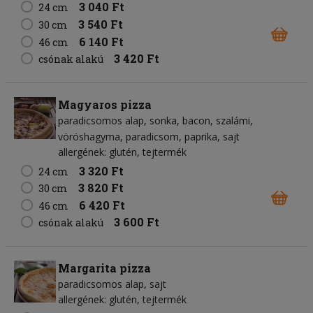
3 040 Ft
24 cm
3 540 Ft
30 cm
6 140 Ft
46 cm
3 420 Ft
csónak alakú
Magyaros pizza
paradicsomos alap
sonka
bacon
szalámi
vöröshagyma
paradicsom
paprika
sajt
allergének: glutén, tejtermék
3 320 Ft
24 cm
3 820 Ft
30 cm
6 420 Ft
46 cm
3 600 Ft
csónak alakú
Margarita pizza
paradicsomos alap
sajt
allergének: glutén, tejtermék