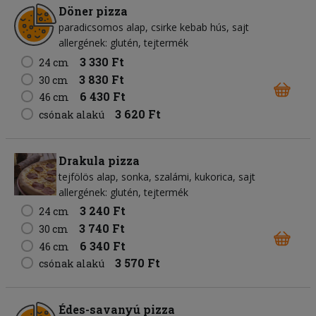
Döner pizza
paradicsomos alap
csirke kebab hús
sajt
allergének: glutén, tejtermék
3 330 Ft
24 cm
3 830 Ft
30 cm
6 430 Ft
46 cm
3 620 Ft
csónak alakú
Drakula pizza
tejfölös alap
sonka
szalámi
kukorica
sajt
allergének: glutén, tejtermék
3 240 Ft
24 cm
3 740 Ft
30 cm
6 340 Ft
46 cm
3 570 Ft
csónak alakú
Édes-savanyú pizza