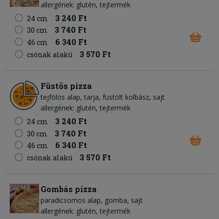
allergének: glutén, tejtermék
3 240 Ft
24 cm
3 740 Ft
30 cm
6 340 Ft
46 cm
3 570 Ft
csónak alakú
Füstös pizza
tejfölös alap
tarja
füstölt kolbász
sajt
allergének: glutén, tejtermék
3 240 Ft
24 cm
3 740 Ft
30 cm
6 340 Ft
46 cm
3 570 Ft
csónak alakú
Gombás pizza
paradicsomos alap
gomba
sajt
allergének: glutén, tejtermék