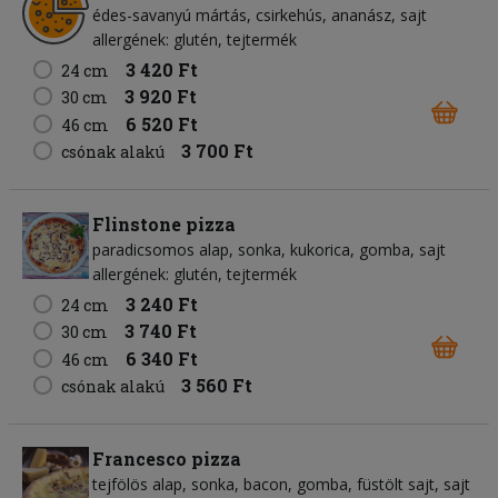
édes-savanyú mártás
csirkehús
ananász
sajt
allergének: glutén, tejtermék
3 420 Ft
24 cm
3 920 Ft
30 cm
6 520 Ft
46 cm
3 700 Ft
csónak alakú
Flinstone pizza
paradicsomos alap
sonka
kukorica
gomba
sajt
allergének: glutén, tejtermék
3 240 Ft
24 cm
3 740 Ft
30 cm
6 340 Ft
46 cm
3 560 Ft
csónak alakú
Francesco pizza
tejfölös alap
sonka
bacon
gomba
füstölt sajt
sajt