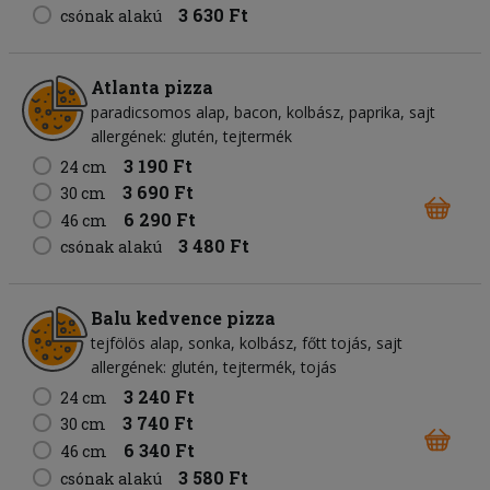
3 630 Ft
csónak alakú
Atlanta pizza
paradicsomos alap
bacon
kolbász
paprika
sajt
allergének: glutén, tejtermék
3 190 Ft
24 cm
3 690 Ft
30 cm
6 290 Ft
46 cm
3 480 Ft
csónak alakú
Balu kedvence pizza
tejfölös alap
sonka
kolbász
főtt tojás
sajt
allergének: glutén, tejtermék, tojás
3 240 Ft
24 cm
3 740 Ft
30 cm
6 340 Ft
46 cm
3 580 Ft
csónak alakú