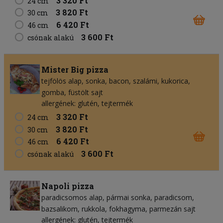
3 320 Ft
24 cm
3 820 Ft
30 cm
6 420 Ft
46 cm
3 600 Ft
csónak alakú
Mister Big pizza
tejfölös alap
sonka
bacon
szalámi
kukorica
gomba
füstölt sajt
allergének: glutén, tejtermék
3 320 Ft
24 cm
3 820 Ft
30 cm
6 420 Ft
46 cm
3 600 Ft
csónak alakú
Napoli pizza
paradicsomos alap
pármai sonka
paradicsom
bazsalikom
rukkola
fokhagyma
parmezán sajt
allergének: glutén, tejtermék