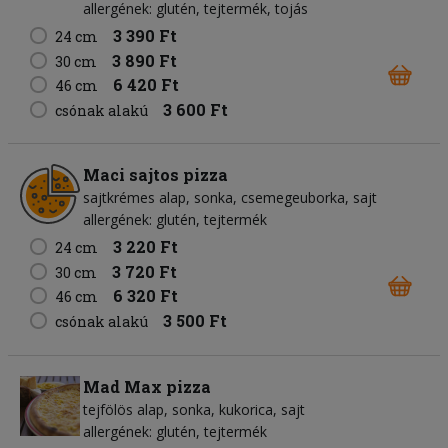
allergének: glutén, tejtermék, tojás
3 390 Ft
24 cm
3 890 Ft
30 cm
6 420 Ft
46 cm
3 600 Ft
csónak alakú
Maci sajtos pizza
sajtkrémes alap
sonka
csemegeuborka
sajt
allergének: glutén, tejtermék
3 220 Ft
24 cm
3 720 Ft
30 cm
6 320 Ft
46 cm
3 500 Ft
csónak alakú
Mad Max pizza
tejfölös alap
sonka
kukorica
sajt
allergének: glutén, tejtermék