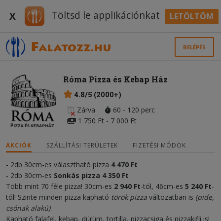
Töltsd le applikációnkat
X
LETÖLTÖM
BELÉPÉS
Róma Pizza és Kebap Ház
4.8/5 (2000+)
Zárva
60 - 120 perc
1 750 Ft - 7 000 Ft
AKCIÓK
SZÁLLÍTÁSI TERÜLETEK
FIZETÉSI MÓDOK
- 2db 30cm-es választható pizza
4 470
Ft
- 2db 30cm-es
Sonkás pizza
4 350 Ft
Több mint 70 féle pizza! 30cm-es
2 940 Ft
-tól, 46cm-es
5
240 Ft
-
tól! Szinte minden pizza kapható
török pizza
változatban is
(pide,
csónak alakú)
.
Kapható falafel, kebap, dürüm, tortilla, pizzacsiga és pizzakifli is!