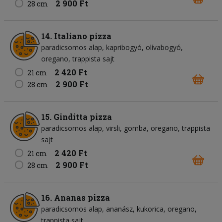
2 900 Ft
28 cm
14. Italiano pizza
paradicsomos alap
kapribogyó
olívabogyó
oregano
trappista sajt
2 420 Ft
21 cm
2 900 Ft
28 cm
15. Ginditta pizza
paradicsomos alap
virsli
gomba
oregano
trappista
sajt
2 420 Ft
21 cm
2 900 Ft
28 cm
16. Ananas pizza
paradicsomos alap
ananász
kukorica
oregano
trappista sajt