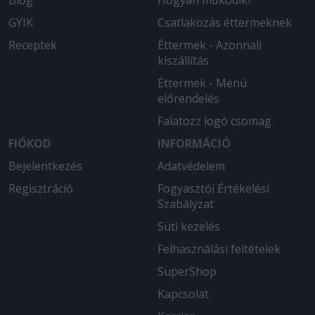
Blog
Hogyan működik?
Kedves kézbesitö.
GYIK
Csatlakozás éttermeknek
2025-09-04 - György:
Receptek
Éttermek - Azonnali
GYORS, FRISS ÉS VÁSÁRLÓBARÁT
kiszállítás
ÉTTEREM FINOM ÉTELEK
Éttermek - Menü
2025-08-13 - László:
előrendelés
Nem kaptuk meg a nagy adag
Falatozz logó csomag
pizzaszószt, amit kiegészítésként
FIÓKOD
kértünk.
INFORMÁCIÓ
Bejelentkezés
Adatvédelem
Regisztráció
Fogyasztói Értékelési
Szabályzat
Süti kezelés
Felhasználási feltételek
SuperShop
Kapcsolat