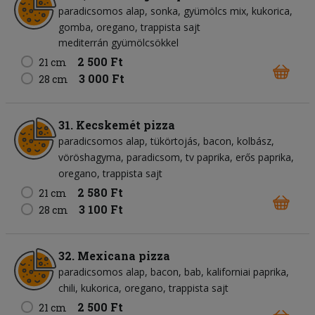
paradicsomos alap
sonka
gyümölcs mix
kukorica
gomba
oregano
trappista sajt
mediterrán gyümölcsökkel
2 500 Ft
21 cm
3 000 Ft
28 cm
31. Kecskemét pizza
paradicsomos alap
tükörtojás
bacon
kolbász
vöröshagyma
paradicsom
tv paprika
erős paprika
oregano
trappista sajt
2 580 Ft
21 cm
3 100 Ft
28 cm
32. Mexicana pizza
paradicsomos alap
bacon
bab
kaliforniai paprika
chili
kukorica
oregano
trappista sajt
2 500 Ft
21 cm