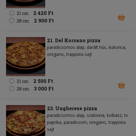
2 420 Ft
21 cm
2 900 Ft
28 cm
21. Del Korsano pizza
paradicsomos alap
darált hús
kukorica
oregano
trappista sajt
2 500 Ft
21 cm
3 000 Ft
28 cm
23. Ungherese pizza
paradicsomos alap
szalonna
kolbász
tv
paprika
paradicsom
oregano
trappista
sajt