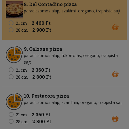
8. Del Contadino pizza
paradicsomos alap
szalámi
oregano
trappista sajt
2 460 Ft
21 cm
2 900 Ft
28 cm
9. Calzone pizza
paradicsomos alap
tükörtojás
oregano
trappista
sajt
2 360 Ft
21 cm
2 800 Ft
28 cm
10. Pestacora pizza
paradicsomos alap
szardínia
oregano
trappista sajt
2 360 Ft
21 cm
2 800 Ft
28 cm