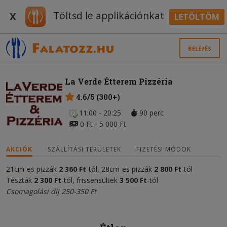
Töltsd le applikációnkat
X
LETÖLTÖM
BELÉPÉS
La Verde Étterem Pizzéria
4.6/5 (300+)
11:00 - 20:25
90 perc
0 Ft - 5 000 Ft
AKCIÓK
SZÁLLÍTÁSI TERÜLETEK
FIZETÉSI MÓDOK
21cm-es pizzák
2
3
60 Ft
-tól, 28cm-es pizzák
2 800 Ft
-tól
Tészták
2
300 Ft
-tól, frissensültek
3
500 Ft
-tól
Csomagolási díj 250-350 Ft