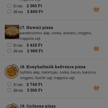
2 360 Ft
21 cm
2 800 Ft
28 cm
17. Hawaii pizza
paradicsomos alap
sonka
ananász
oregano
trappista sajt
2 420 Ft
21 cm
2 900 Ft
28 cm
18. Konyhafőnök kedvence pizza
tejfölös alap
tükörtojás
sonka
bacon
kukorica
oregano
füstölt sajt
trappista sajt
2 740 Ft
21 cm
3 300 Ft
28 cm
19. Corleone pizza