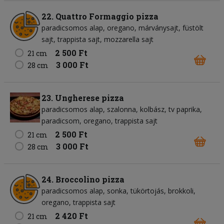
22. Quattro Formaggio pizza
paradicsomos alap
oregano
márványsajt
füstölt
sajt
trappista sajt
mozzarella sajt
2 500 Ft
21 cm
3 000 Ft
28 cm
23. Ungherese pizza
paradicsomos alap
szalonna
kolbász
tv paprika
paradicsom
oregano
trappista sajt
2 500 Ft
21 cm
3 000 Ft
28 cm
24. Broccolino pizza
paradicsomos alap
sonka
tükörtojás
brokkoli
oregano
trappista sajt
2 420 Ft
21 cm