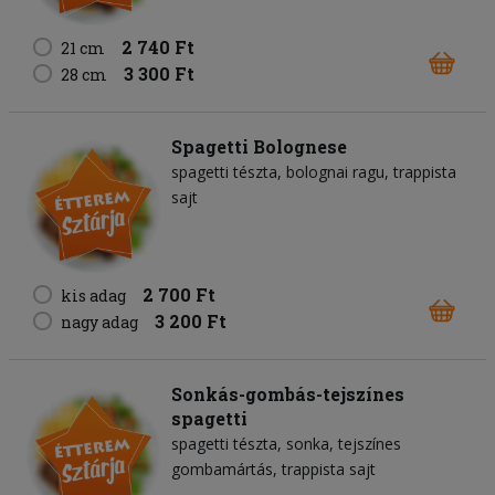
2 740 Ft
21 cm
3 300 Ft
28 cm
Spagetti Bolognese
spagetti tészta
bolognai ragu
trappista
sajt
2 700 Ft
kis adag
3 200 Ft
nagy adag
Sonkás-gombás-tejszínes
spagetti
spagetti tészta
sonka
tejszínes
gombamártás
trappista sajt