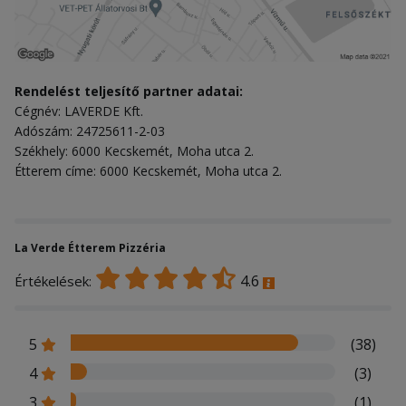
Rendelést teljesítő partner adatai:
Cégnév: LAVERDE Kft.
Adószám: 24725611-2-03
Székhely: 6000 Kecskemét, Moha utca 2.
Étterem címe: 6000 Kecskemét, Moha utca 2.
La Verde Étterem Pizzéria
4.6
Értékelések:
5
(38)
4
(3)
3
(1)