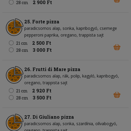
2 900 Ft
28 cm
25. Forte pizza
paradicsomos alap
sonka
kapribogyó
csemege
pepperoni paprika
oregano
trappista sajt
2 500 Ft
21 cm
3 000 Ft
28 cm
26. Frutti di Mare pizza
paradicsomos alap
rák
polip
kagyló
kapribogyó
oregano
trappista sajt
2 920 Ft
21 cm
3 500 Ft
28 cm
27. Di Giuliano pizza
paradicsomos alap
sonka
szardínia
olívabogyó
oregano
trappista sajt