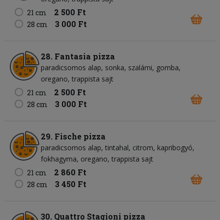
2 500 Ft
21 cm
3 000 Ft
28 cm
28. Fantasia pizza
paradicsomos alap
sonka
szalámi
gomba
oregano
trappista sajt
2 500 Ft
21 cm
3 000 Ft
28 cm
29. Fische pizza
paradicsomos alap
tintahal
citrom
kapribogyó
fokhagyma
oregano
trappista sajt
2 860 Ft
21 cm
3 450 Ft
28 cm
30. Quattro Stagioni pizza