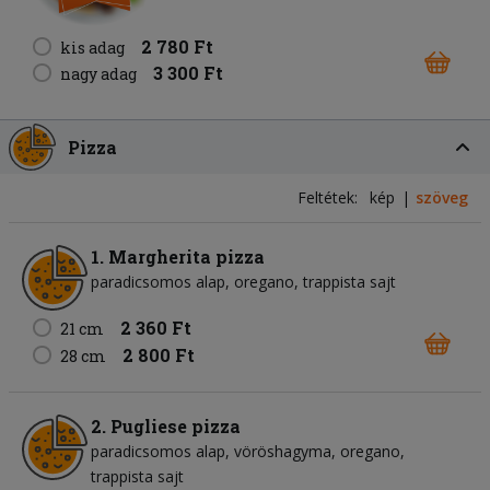
2 780 Ft
kis adag
3 300 Ft
nagy adag
Pizza
Feltétek:
kép
szöveg
1. Margherita pizza
paradicsomos alap
oregano
trappista sajt
2 360 Ft
21 cm
2 800 Ft
28 cm
2. Pugliese pizza
paradicsomos alap
vöröshagyma
oregano
trappista sajt