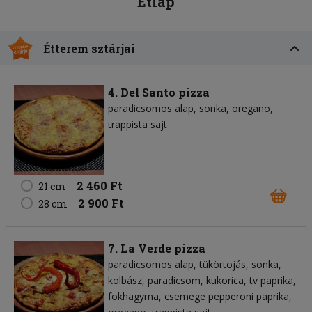
Étlap
Étterem sztárjai
4. Del Santo pizza
paradicsomos alap
sonka
oregano
trappista sajt
2 460 Ft
21 cm
2 900 Ft
28 cm
7. La Verde pizza
paradicsomos alap
tükörtojás
sonka
kolbász
paradicsom
kukorica
tv paprika
fokhagyma
csemege pepperoni paprika