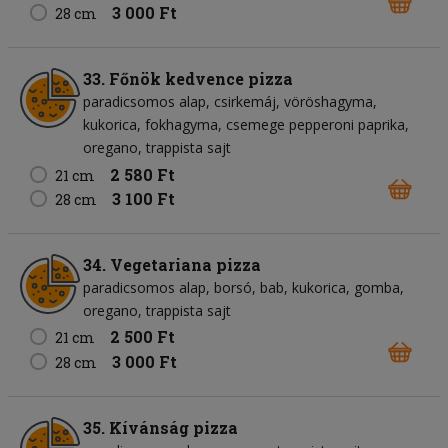
3 000 Ft
28 cm
33. Főnök kedvence pizza
paradicsomos alap
csirkemáj
vöröshagyma
kukorica
fokhagyma
csemege pepperoni paprika
oregano
trappista sajt
2 580 Ft
21 cm
3 100 Ft
28 cm
34. Vegetariana pizza
paradicsomos alap
borsó
bab
kukorica
gomba
oregano
trappista sajt
2 500 Ft
21 cm
3 000 Ft
28 cm
35. Kívánság pizza