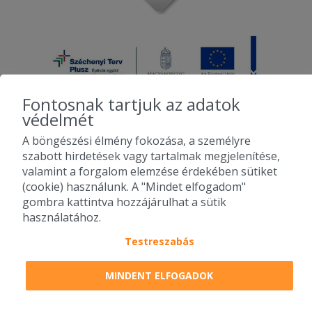
Fontosnak tartjuk az adatok
védelmét
A böngészési élmény fokozása, a személyre
2010-2026 Copyright - Falatozz.hu - Diston-line Kft.
szabott hirdetések vagy tartalmak megjelenítése,
valamint a forgalom elemzése érdekében sütiket
Pizza, gyros, hamburger, menük kedvező áron, egy helyen az összes
(cookie) használunk. A "Mindet elfogadom"
étterem ajánlata.
gombra kattintva hozzájárulhat a sütik
használatához.
Testreszabás
MINDENT ELFOGADOK