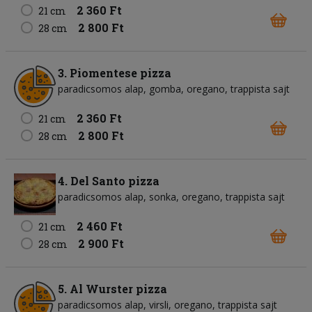
2 360 Ft
21 cm
2 800 Ft
28 cm
3. Piomentese pizza
paradicsomos alap
gomba
oregano
trappista sajt
2 360 Ft
21 cm
2 800 Ft
28 cm
4. Del Santo pizza
paradicsomos alap
sonka
oregano
trappista sajt
2 460 Ft
21 cm
2 900 Ft
28 cm
5. Al Wurster pizza
paradicsomos alap
virsli
oregano
trappista sajt