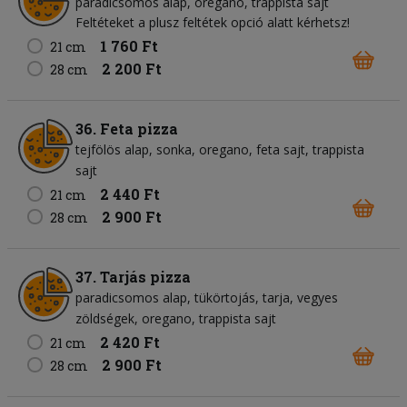
paradicsomos alap
oregano
trappista sajt
Feltéteket a plusz feltétek opció alatt kérhetsz!
1 760 Ft
21 cm
2 200 Ft
28 cm
36. Feta pizza
tejfölös alap
sonka
oregano
feta sajt
trappista
sajt
2 440 Ft
21 cm
2 900 Ft
28 cm
37. Tarjás pizza
paradicsomos alap
tükörtojás
tarja
vegyes
zöldségek
oregano
trappista sajt
2 420 Ft
21 cm
2 900 Ft
28 cm