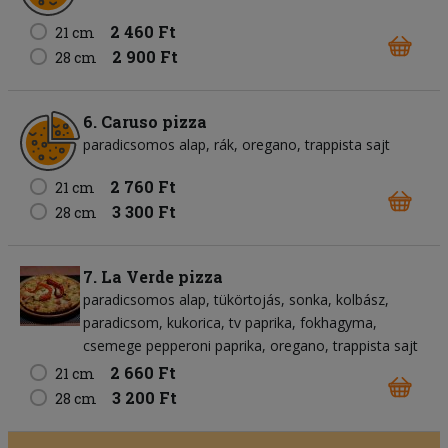
2 460 Ft
21 cm
2 900 Ft
28 cm
6. Caruso pizza
paradicsomos alap
rák
oregano
trappista sajt
2 760 Ft
21 cm
3 300 Ft
28 cm
7. La Verde pizza
paradicsomos alap
tükörtojás
sonka
kolbász
paradicsom
kukorica
tv paprika
fokhagyma
csemege pepperoni paprika
oregano
trappista sajt
2 660 Ft
21 cm
3 200 Ft
28 cm