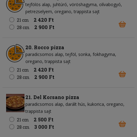
tejfölös alap
juhtúró
vöröshagyma
olívabogyó
petrezselyem
oregano
trappista sajt
2 420 Ft
21 cm
2 900 Ft
28 cm
20. Rocco pizza
paradicsomos alap
tejföl
sonka
fokhagyma
oregano
trappista sajt
2 420 Ft
21 cm
2 900 Ft
28 cm
21. Del Korsano pizza
paradicsomos alap
darált hús
kukorica
oregano
trappista sajt
2 500 Ft
21 cm
3 000 Ft
28 cm