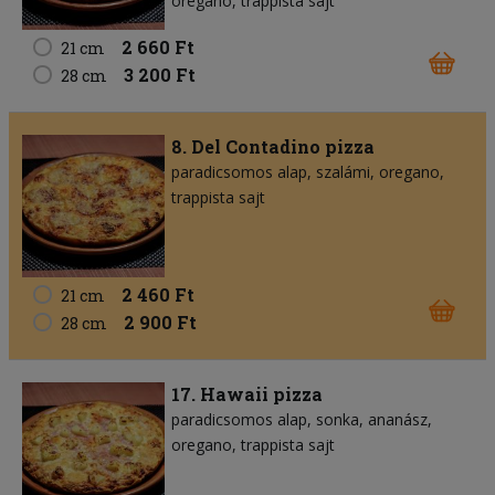
oregano
trappista sajt
2 660 Ft
21 cm
3 200 Ft
28 cm
8. Del Contadino pizza
paradicsomos alap
szalámi
oregano
trappista sajt
2 460 Ft
21 cm
2 900 Ft
28 cm
17. Hawaii pizza
paradicsomos alap
sonka
ananász
oregano
trappista sajt