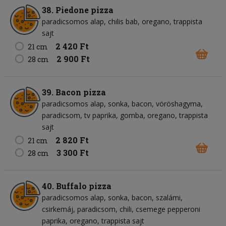
38. Piedone pizza
paradicsomos alap
chilis bab
oregano
trappista
sajt
2 420 Ft
21 cm
2 900 Ft
28 cm
39. Bacon pizza
paradicsomos alap
sonka
bacon
vöröshagyma
paradicsom
tv paprika
gomba
oregano
trappista
sajt
2 820 Ft
21 cm
3 300 Ft
28 cm
40. Buffalo pizza
paradicsomos alap
sonka
bacon
szalámi
csirkemáj
paradicsom
chili
csemege pepperoni
paprika
oregano
trappista sajt