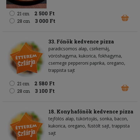
2 500 Ft
21 cm
3 000 Ft
28 cm
33. Főnök kedvence pizza
paradicsomos alap
csirkemáj
vöröshagyma
kukorica
fokhagyma
csemege pepperoni paprika
oregano
trappista sajt
2 580 Ft
21 cm
3 100 Ft
28 cm
18. Konyhafőnök kedvence pizza
tejfölös alap
tükörtojás
sonka
bacon
kukorica
oregano
füstölt sajt
trappista
sajt