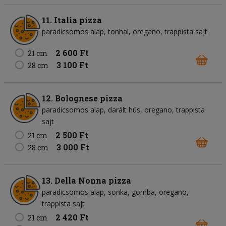
11. Italia pizza
paradicsomos alap
tonhal
oregano
trappista sajt
2 600 Ft
21 cm
3 100 Ft
28 cm
12. Bolognese pizza
paradicsomos alap
darált hús
oregano
trappista
sajt
2 500 Ft
21 cm
3 000 Ft
28 cm
13. Della Nonna pizza
paradicsomos alap
sonka
gomba
oregano
trappista sajt
2 420 Ft
21 cm