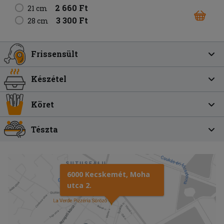
2 660 Ft
21 cm
3 300 Ft
28 cm
Frissensült
Készétel
Köret
Tészta
6000 Kecskemét, Moha
utca 2.