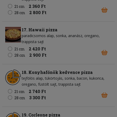
2 360 Ft
21 cm
2 800 Ft
28 cm
17. Hawaii pizza
paradicsomos alap
sonka
ananász
oregano
trappista sajt
2 420 Ft
21 cm
2 900 Ft
28 cm
18. Konyhafőnök kedvence pizza
tejfölös alap
tükörtojás
sonka
bacon
kukorica
oregano
füstölt sajt
trappista sajt
2 740 Ft
21 cm
3 300 Ft
28 cm
19. Corleone pizza