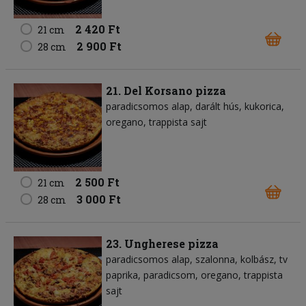
2 420 Ft
21 cm
2 900 Ft
28 cm
21. Del Korsano pizza
paradicsomos alap
darált hús
kukorica
oregano
trappista sajt
2 500 Ft
21 cm
3 000 Ft
28 cm
23. Ungherese pizza
paradicsomos alap
szalonna
kolbász
tv
paprika
paradicsom
oregano
trappista
sajt