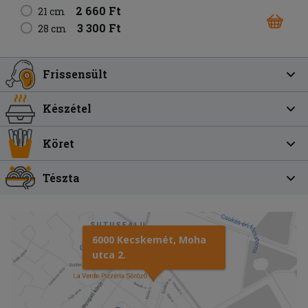
2 660 Ft
21 cm
3 300 Ft
28 cm
Frissensült
Készétel
Köret
Tészta
6000 Kecskemét, Moha
utca 2.