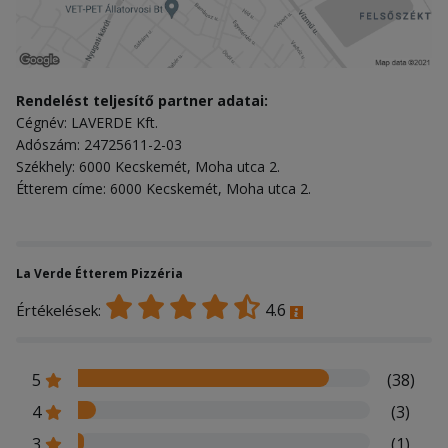
Rendelést teljesítő partner adatai:
Cégnév: LAVERDE Kft.
Adószám: 24725611-2-03
Székhely: 6000 Kecskemét, Moha utca 2.
Étterem címe: 6000 Kecskemét, Moha utca 2.
La Verde Étterem Pizzéria
4.6
Értékelések:
5
(38)
4
(3)
3
(1)