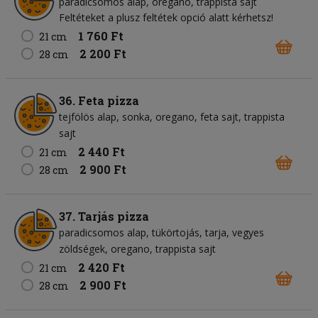
paradicsomos alap
oregano
trappista sajt
Feltéteket a plusz feltétek opció alatt kérhetsz!
1 760 Ft
21 cm
2 200 Ft
28 cm
36. Feta pizza
tejfölös alap
sonka
oregano
feta sajt
trappista
sajt
2 440 Ft
21 cm
2 900 Ft
28 cm
37. Tarjás pizza
paradicsomos alap
tükörtojás
tarja
vegyes
zöldségek
oregano
trappista sajt
2 420 Ft
21 cm
2 900 Ft
28 cm