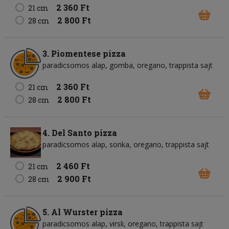
2 360 Ft
21 cm
2 800 Ft
28 cm
3. Piomentese pizza
paradicsomos alap
gomba
oregano
trappista sajt
2 360 Ft
21 cm
2 800 Ft
28 cm
4. Del Santo pizza
paradicsomos alap
sonka
oregano
trappista sajt
2 460 Ft
21 cm
2 900 Ft
28 cm
5. Al Wurster pizza
paradicsomos alap
virsli
oregano
trappista sajt