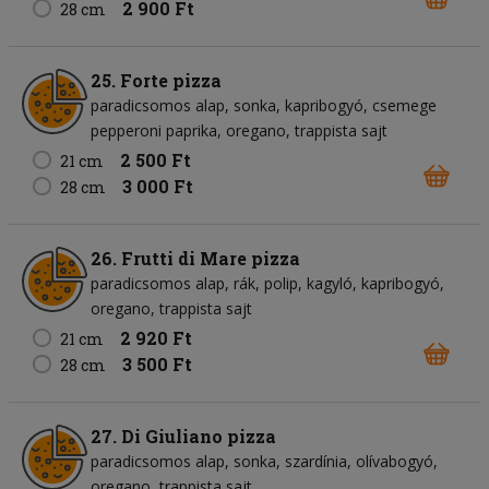
2 900 Ft
28 cm
25. Forte pizza
paradicsomos alap
sonka
kapribogyó
csemege
pepperoni paprika
oregano
trappista sajt
2 500 Ft
21 cm
3 000 Ft
28 cm
26. Frutti di Mare pizza
paradicsomos alap
rák
polip
kagyló
kapribogyó
oregano
trappista sajt
2 920 Ft
21 cm
3 500 Ft
28 cm
27. Di Giuliano pizza
paradicsomos alap
sonka
szardínia
olívabogyó
oregano
trappista sajt