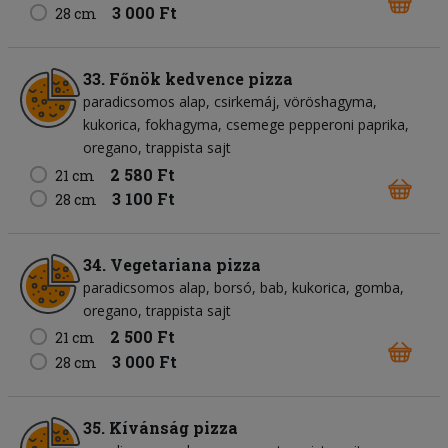
3 000 Ft
28 cm
33. Főnök kedvence pizza
paradicsomos alap
csirkemáj
vöröshagyma
kukorica
fokhagyma
csemege pepperoni paprika
oregano
trappista sajt
2 580 Ft
21 cm
3 100 Ft
28 cm
34. Vegetariana pizza
paradicsomos alap
borsó
bab
kukorica
gomba
oregano
trappista sajt
2 500 Ft
21 cm
3 000 Ft
28 cm
35. Kívánság pizza