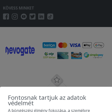
KÖVESS MINKET
Fontosnak tartjuk az adatok
védelmét
A böngészési élmény fokozása, a személyre