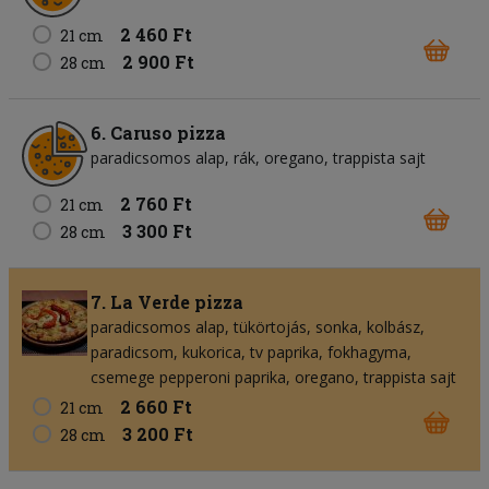
2 460 Ft
21 cm
2 900 Ft
28 cm
6. Caruso pizza
paradicsomos alap
rák
oregano
trappista sajt
2 760 Ft
21 cm
3 300 Ft
28 cm
7. La Verde pizza
paradicsomos alap
tükörtojás
sonka
kolbász
paradicsom
kukorica
tv paprika
fokhagyma
csemege pepperoni paprika
oregano
trappista sajt
2 660 Ft
21 cm
3 200 Ft
28 cm