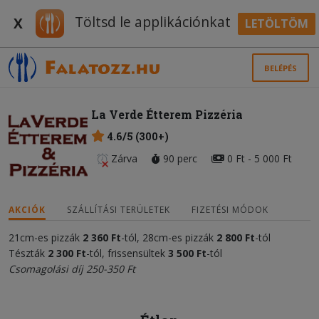
Töltsd le applikációnkat
X
LETÖLTÖM
BELÉPÉS
La Verde Étterem Pizzéria
4.6/5 (300+)
Zárva
90 perc
0 Ft - 5 000 Ft
AKCIÓK
SZÁLLÍTÁSI TERÜLETEK
FIZETÉSI MÓDOK
21cm-es pizzák
2
3
60 Ft
-tól, 28cm-es pizzák
2 800 Ft
-tól
Tészták
2
300 Ft
-tól, frissensültek
3
500 Ft
-tól
Csomagolási díj 250-350 Ft