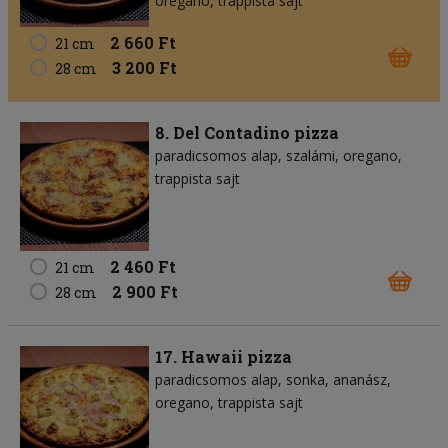
oregano
trappista sajt
2 660 Ft
21 cm
3 200 Ft
28 cm
8. Del Contadino pizza
paradicsomos alap
szalámi
oregano
trappista sajt
2 460 Ft
21 cm
2 900 Ft
28 cm
17. Hawaii pizza
paradicsomos alap
sonka
ananász
oregano
trappista sajt