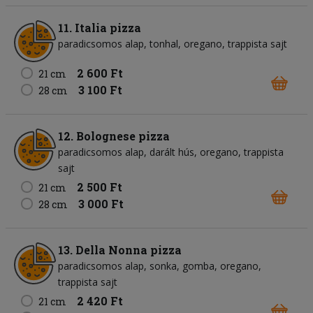
11. Italia pizza
paradicsomos alap
tonhal
oregano
trappista sajt
2 600 Ft
21 cm
3 100 Ft
28 cm
12. Bolognese pizza
paradicsomos alap
darált hús
oregano
trappista
sajt
2 500 Ft
21 cm
3 000 Ft
28 cm
13. Della Nonna pizza
paradicsomos alap
sonka
gomba
oregano
trappista sajt
2 420 Ft
21 cm