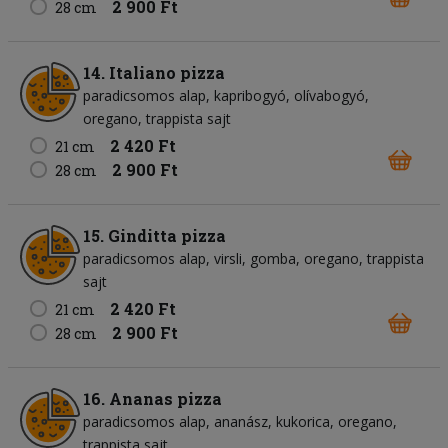
2 900 Ft
28 cm
14. Italiano pizza
paradicsomos alap
kapribogyó
olívabogyó
oregano
trappista sajt
2 420 Ft
21 cm
2 900 Ft
28 cm
15. Ginditta pizza
paradicsomos alap
virsli
gomba
oregano
trappista
sajt
2 420 Ft
21 cm
2 900 Ft
28 cm
16. Ananas pizza
paradicsomos alap
ananász
kukorica
oregano
trappista sajt