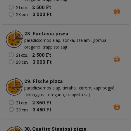
2 500 Ft
21 cm
3 000 Ft
28 cm
28. Fantasia pizza
paradicsomos alap
sonka
szalámi
gomba
oregano
trappista sajt
2 500 Ft
21 cm
3 000 Ft
28 cm
29. Fische pizza
paradicsomos alap
tintahal
citrom
kapribogyó
fokhagyma
oregano
trappista sajt
2 860 Ft
21 cm
3 450 Ft
28 cm
30. Quattro Stagioni pizza