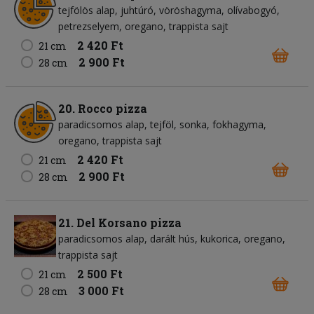
tejfölös alap
juhtúró
vöröshagyma
olívabogyó
petrezselyem
oregano
trappista sajt
2 420 Ft
21 cm
2 900 Ft
28 cm
20. Rocco pizza
paradicsomos alap
tejföl
sonka
fokhagyma
oregano
trappista sajt
2 420 Ft
21 cm
2 900 Ft
28 cm
21. Del Korsano pizza
paradicsomos alap
darált hús
kukorica
oregano
trappista sajt
2 500 Ft
21 cm
3 000 Ft
28 cm