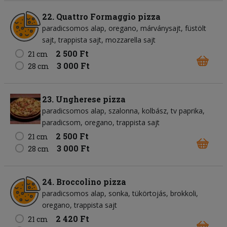
22. Quattro Formaggio pizza
paradicsomos alap
oregano
márványsajt
füstölt
sajt
trappista sajt
mozzarella sajt
2 500 Ft
21 cm
3 000 Ft
28 cm
23. Ungherese pizza
paradicsomos alap
szalonna
kolbász
tv paprika
paradicsom
oregano
trappista sajt
2 500 Ft
21 cm
3 000 Ft
28 cm
24. Broccolino pizza
paradicsomos alap
sonka
tükörtojás
brokkoli
oregano
trappista sajt
2 420 Ft
21 cm