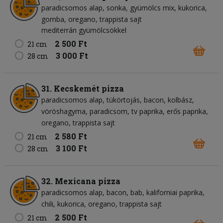
paradicsomos alap
sonka
gyümölcs mix
kukorica
gomba
oregano
trappista sajt
mediterrán gyümölcsökkel
2 500 Ft
21 cm
3 000 Ft
28 cm
31. Kecskemét pizza
paradicsomos alap
tükörtojás
bacon
kolbász
vöröshagyma
paradicsom
tv paprika
erős paprika
oregano
trappista sajt
2 580 Ft
21 cm
3 100 Ft
28 cm
32. Mexicana pizza
paradicsomos alap
bacon
bab
kaliforniai paprika
chili
kukorica
oregano
trappista sajt
2 500 Ft
21 cm