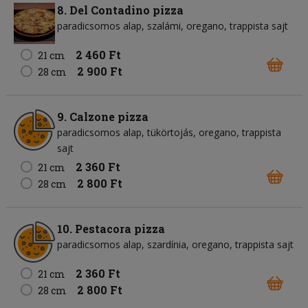
8. Del Contadino pizza
paradicsomos alap
szalámi
oregano
trappista sajt
2 460 Ft
21 cm
2 900 Ft
28 cm
9. Calzone pizza
paradicsomos alap
tükörtojás
oregano
trappista
sajt
2 360 Ft
21 cm
2 800 Ft
28 cm
10. Pestacora pizza
paradicsomos alap
szardínia
oregano
trappista sajt
2 360 Ft
21 cm
2 800 Ft
28 cm