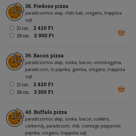
38. Piedone pizza
paradicsomos alap
chilis bab
oregano
trappista
sajt
2 420 Ft
21 cm
2 900 Ft
28 cm
39. Bacon pizza
paradicsomos alap
sonka
bacon
vöröshagyma
paradicsom
tv paprika
gomba
oregano
trappista
sajt
2 820 Ft
21 cm
3 300 Ft
28 cm
40. Buffalo pizza
paradicsomos alap
sonka
bacon
szalámi
csirkemáj
paradicsom
chili
csemege pepperoni
paprika
oregano
trappista sajt