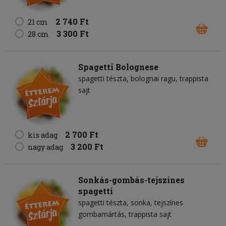
2 740 Ft
21 cm
3 300 Ft
28 cm
Spagetti Bolognese
spagetti tészta
bolognai ragu
trappista
sajt
2 700 Ft
kis adag
3 200 Ft
nagy adag
Sonkás-gombás-tejszínes
spagetti
spagetti tészta
sonka
tejszínes
gombamártás
trappista sajt