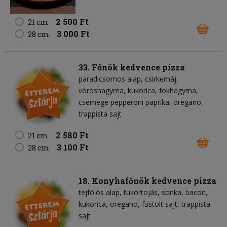
2 500 Ft
21 cm
3 000 Ft
28 cm
33. Főnök kedvence pizza
paradicsomos alap
csirkemáj
vöröshagyma
kukorica
fokhagyma
csemege pepperoni paprika
oregano
trappista sajt
2 580 Ft
21 cm
3 100 Ft
28 cm
18. Konyhafőnök kedvence pizza
tejfölös alap
tükörtojás
sonka
bacon
kukorica
oregano
füstölt sajt
trappista
sajt