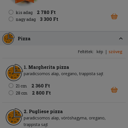
2 780 Ft
kis adag
3 300 Ft
nagy adag
Pizza
Feltétek:
kép
szöveg
1. Margherita pizza
paradicsomos alap
oregano
trappista sajt
2 360 Ft
21 cm
2 800 Ft
28 cm
2. Pugliese pizza
paradicsomos alap
vöröshagyma
oregano
trappista sajt