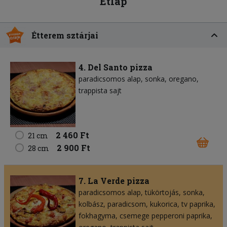
Étlap
Étterem sztárjai
4. Del Santo pizza
paradicsomos alap
sonka
oregano
trappista sajt
2 460 Ft
21 cm
2 900 Ft
28 cm
7. La Verde pizza
paradicsomos alap
tükörtojás
sonka
kolbász
paradicsom
kukorica
tv paprika
fokhagyma
csemege pepperoni paprika