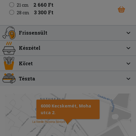
2 660 Ft
21 cm
3 300 Ft
28 cm
Frissensült
Készétel
Köret
Tészta
6000 Kecskemét, Moha
utca 2.