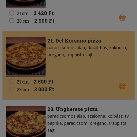
2 420 Ft
21 cm
2 900 Ft
28 cm
21. Del Korsano pizza
paradicsomos alap
darált hús
kukorica
oregano
trappista sajt
2 500 Ft
21 cm
3 000 Ft
28 cm
23. Ungherese pizza
paradicsomos alap
szalonna
kolbász
tv
paprika
paradicsom
oregano
trappista
sajt