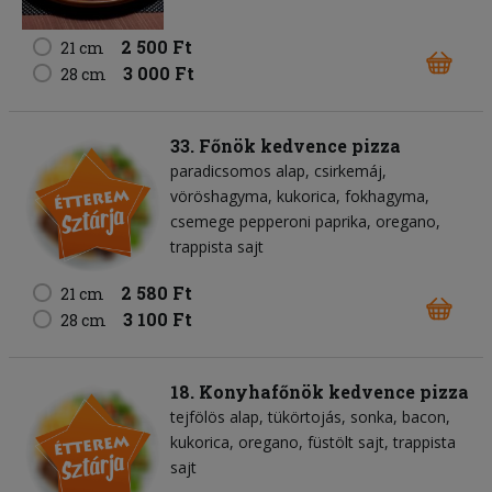
2 500 Ft
21 cm
3 000 Ft
28 cm
33. Főnök kedvence pizza
paradicsomos alap
csirkemáj
vöröshagyma
kukorica
fokhagyma
csemege pepperoni paprika
oregano
trappista sajt
2 580 Ft
21 cm
3 100 Ft
28 cm
18. Konyhafőnök kedvence pizza
tejfölös alap
tükörtojás
sonka
bacon
kukorica
oregano
füstölt sajt
trappista
sajt