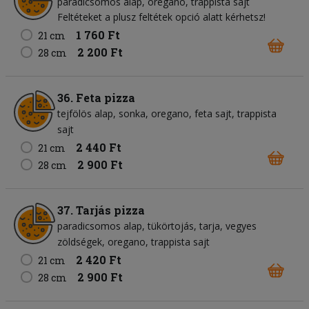
paradicsomos alap
oregano
trappista sajt
Feltéteket a plusz feltétek opció alatt kérhetsz!
1 760 Ft
21 cm
2 200 Ft
28 cm
36. Feta pizza
tejfölös alap
sonka
oregano
feta sajt
trappista
sajt
2 440 Ft
21 cm
2 900 Ft
28 cm
37. Tarjás pizza
paradicsomos alap
tükörtojás
tarja
vegyes
zöldségek
oregano
trappista sajt
2 420 Ft
21 cm
2 900 Ft
28 cm