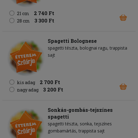
2 740 Ft
21 cm
3 300 Ft
28 cm
Spagetti Bolognese
spagetti tészta
bolognai ragu
trappista
sajt
2 700 Ft
kis adag
3 200 Ft
nagy adag
Sonkás-gombás-tejszínes
spagetti
spagetti tészta
sonka
tejszínes
gombamártás
trappista sajt