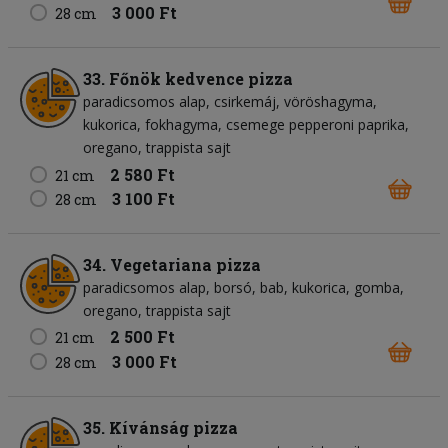
3 000 Ft
28 cm
33. Főnök kedvence pizza
paradicsomos alap
csirkemáj
vöröshagyma
kukorica
fokhagyma
csemege pepperoni paprika
oregano
trappista sajt
2 580 Ft
21 cm
3 100 Ft
28 cm
34. Vegetariana pizza
paradicsomos alap
borsó
bab
kukorica
gomba
oregano
trappista sajt
2 500 Ft
21 cm
3 000 Ft
28 cm
35. Kívánság pizza