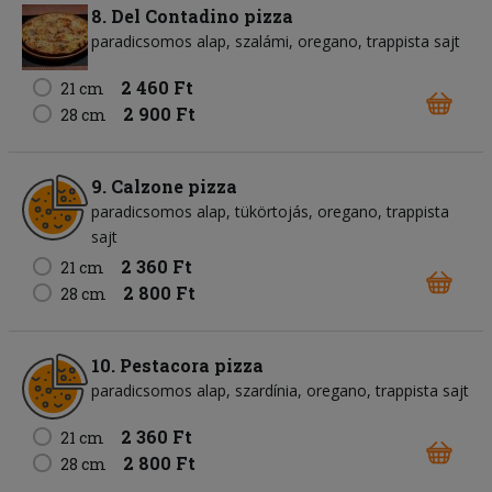
8. Del Contadino pizza
paradicsomos alap
szalámi
oregano
trappista sajt
2 460 Ft
21 cm
2 900 Ft
28 cm
9. Calzone pizza
paradicsomos alap
tükörtojás
oregano
trappista
sajt
2 360 Ft
21 cm
2 800 Ft
28 cm
10. Pestacora pizza
paradicsomos alap
szardínia
oregano
trappista sajt
2 360 Ft
21 cm
2 800 Ft
28 cm