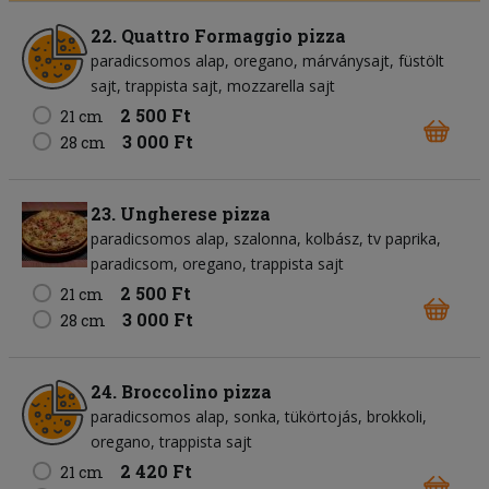
22. Quattro Formaggio pizza
paradicsomos alap
oregano
márványsajt
füstölt
sajt
trappista sajt
mozzarella sajt
2 500 Ft
21 cm
3 000 Ft
28 cm
23. Ungherese pizza
paradicsomos alap
szalonna
kolbász
tv paprika
paradicsom
oregano
trappista sajt
2 500 Ft
21 cm
3 000 Ft
28 cm
24. Broccolino pizza
paradicsomos alap
sonka
tükörtojás
brokkoli
oregano
trappista sajt
2 420 Ft
21 cm