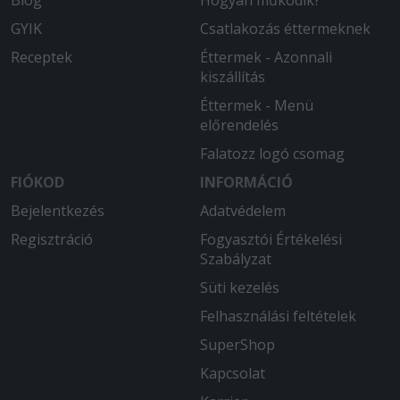
Blog
Hogyan működik?
Kedves kézbesitö.
GYIK
Csatlakozás éttermeknek
2025-09-04 - György:
Receptek
Éttermek - Azonnali
GYORS, FRISS ÉS VÁSÁRLÓBARÁT
kiszállítás
ÉTTEREM FINOM ÉTELEK
Éttermek - Menü
2025-08-13 - László:
előrendelés
Nem kaptuk meg a nagy adag
Falatozz logó csomag
pizzaszószt, amit kiegészítésként
FIÓKOD
kértünk.
INFORMÁCIÓ
Bejelentkezés
Adatvédelem
Regisztráció
Fogyasztói Értékelési
Szabályzat
Süti kezelés
Felhasználási feltételek
SuperShop
Kapcsolat