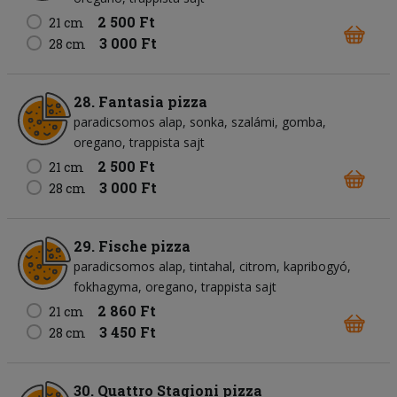
2 500 Ft
21 cm
3 000 Ft
28 cm
28. Fantasia pizza
paradicsomos alap
sonka
szalámi
gomba
oregano
trappista sajt
2 500 Ft
21 cm
3 000 Ft
28 cm
29. Fische pizza
paradicsomos alap
tintahal
citrom
kapribogyó
fokhagyma
oregano
trappista sajt
2 860 Ft
21 cm
3 450 Ft
28 cm
30. Quattro Stagioni pizza