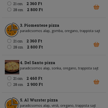
2 360 Ft
21 cm
2 800 Ft
28 cm
3. Piomentese pizza
paradicsomos alap
gomba
oregano
trappista sajt
2 360 Ft
21 cm
2 800 Ft
28 cm
4. Del Santo pizza
paradicsomos alap
sonka
oregano
trappista sajt
2 460 Ft
21 cm
2 900 Ft
28 cm
5. Al Wurster pizza
paradicsomos alap
virsli
oregano
trappista sajt