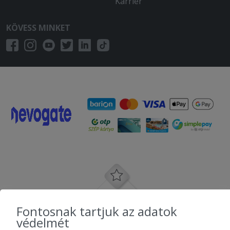
Karrier
KÖVESS MINKET
Fontosnak tartjuk az adatok
védelmét