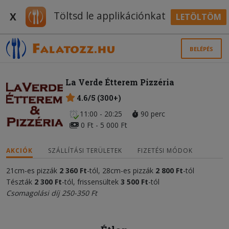
Töltsd le applikációnkat
X
LETÖLTÖM
BELÉPÉS
La Verde Étterem Pizzéria
4.6/5 (300+)
11:00 - 20:25
90 perc
0 Ft - 5 000 Ft
AKCIÓK
SZÁLLÍTÁSI TERÜLETEK
FIZETÉSI MÓDOK
21cm-es pizzák
2
3
60 Ft
-tól, 28cm-es pizzák
2 800 Ft
-tól
Tészták
2
300 Ft
-tól, frissensültek
3
500 Ft
-tól
Csomagolási díj 250-350 Ft