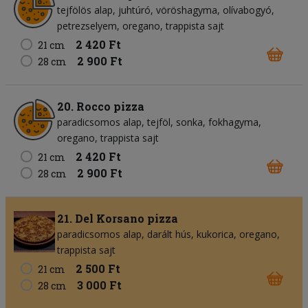
tejfölös alap
juhtúró
vöröshagyma
olívabogyó
petrezselyem
oregano
trappista sajt
2 420 Ft
21 cm
2 900 Ft
28 cm
20. Rocco pizza
paradicsomos alap
tejföl
sonka
fokhagyma
oregano
trappista sajt
2 420 Ft
21 cm
2 900 Ft
28 cm
21. Del Korsano pizza
paradicsomos alap
darált hús
kukorica
oregano
trappista sajt
2 500 Ft
21 cm
3 000 Ft
28 cm