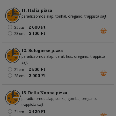
11. Italia pizza
paradicsomos alap
tonhal
oregano
trappista sajt
2 600 Ft
21 cm
3 100 Ft
28 cm
12. Bolognese pizza
paradicsomos alap
darált hús
oregano
trappista
sajt
2 500 Ft
21 cm
3 000 Ft
28 cm
13. Della Nonna pizza
paradicsomos alap
sonka
gomba
oregano
trappista sajt
2 420 Ft
21 cm