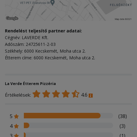
Rendelést teljesítő partner adatai:
Cégnév: LAVERDE Kft.
Adószám: 24725611-2-03
Székhely: 6000 Kecskemét, Moha utca 2.
Étterem címe: 6000 Kecskemét, Moha utca 2.
La Verde Étterem Pizzéria
4.6
Értékelések:
5
(38)
4
(3)
3
(1)