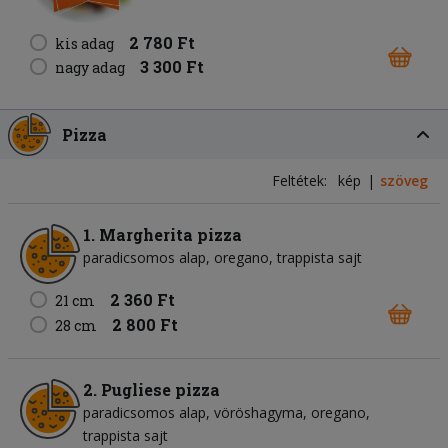
2 780 Ft
kis adag
3 300 Ft
nagy adag
Pizza
Feltétek:
kép
szöveg
1. Margherita pizza
paradicsomos alap
oregano
trappista sajt
2 360 Ft
21 cm
2 800 Ft
28 cm
2. Pugliese pizza
paradicsomos alap
vöröshagyma
oregano
trappista sajt