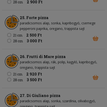
2 900 Ft
28 cm
25. Forte pizza
paradicsomos alap
sonka
kapribogyó
csemege
pepperoni paprika
oregano
trappista sajt
2 500 Ft
21 cm
3 000 Ft
28 cm
26. Frutti di Mare pizza
paradicsomos alap
rák
polip
kagyló
kapribogyó
oregano
trappista sajt
2 920 Ft
21 cm
3 500 Ft
28 cm
27. Di Giuliano pizza
paradicsomos alap
sonka
szardínia
olívabogyó
oregano
trappista sajt