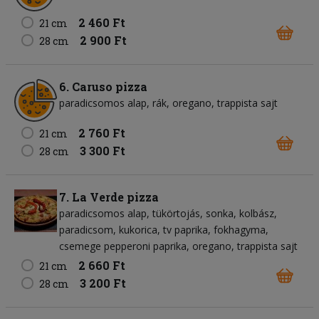
2 460 Ft
21 cm
2 900 Ft
28 cm
6. Caruso pizza
paradicsomos alap
rák
oregano
trappista sajt
2 760 Ft
21 cm
3 300 Ft
28 cm
7. La Verde pizza
paradicsomos alap
tükörtojás
sonka
kolbász
paradicsom
kukorica
tv paprika
fokhagyma
csemege pepperoni paprika
oregano
trappista sajt
2 660 Ft
21 cm
3 200 Ft
28 cm