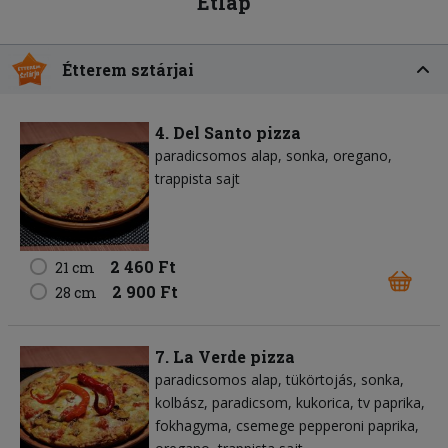
Étlap
Étterem sztárjai
4. Del Santo pizza
paradicsomos alap
sonka
oregano
trappista sajt
2 460 Ft
21 cm
2 900 Ft
28 cm
7. La Verde pizza
paradicsomos alap
tükörtojás
sonka
kolbász
paradicsom
kukorica
tv paprika
fokhagyma
csemege pepperoni paprika