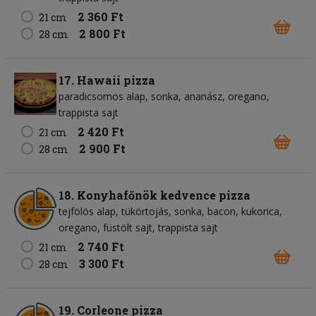
2 360 Ft
21 cm
2 800 Ft
28 cm
17. Hawaii pizza
paradicsomos alap
sonka
ananász
oregano
trappista sajt
2 420 Ft
21 cm
2 900 Ft
28 cm
18. Konyhafőnök kedvence pizza
tejfölös alap
tükörtojás
sonka
bacon
kukorica
oregano
füstölt sajt
trappista sajt
2 740 Ft
21 cm
3 300 Ft
28 cm
19. Corleone pizza