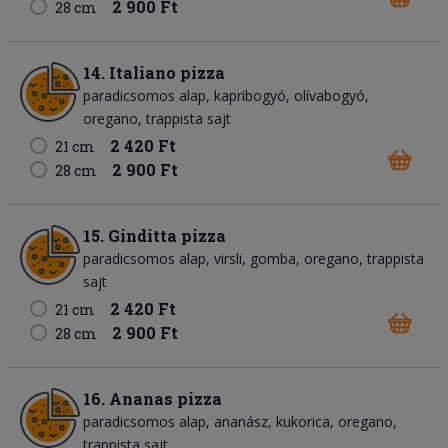
2 900 Ft
28 cm
14. Italiano pizza
paradicsomos alap
kapribogyó
olívabogyó
oregano
trappista sajt
2 420 Ft
21 cm
2 900 Ft
28 cm
15. Ginditta pizza
paradicsomos alap
virsli
gomba
oregano
trappista
sajt
2 420 Ft
21 cm
2 900 Ft
28 cm
16. Ananas pizza
paradicsomos alap
ananász
kukorica
oregano
trappista sajt