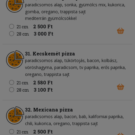
paradicsomos alap
sonka
gyümölcs mix
kukorica
gomba
oregano
trappista sajt
mediterrán gyümölcsökkel
2 500 Ft
21 cm
3 000 Ft
28 cm
31. Kecskemét pizza
paradicsomos alap
tükörtojás
bacon
kolbász
vöröshagyma
paradicsom
tv paprika
erős paprika
oregano
trappista sajt
2 580 Ft
21 cm
3 100 Ft
28 cm
32. Mexicana pizza
paradicsomos alap
bacon
bab
kaliforniai paprika
chili
kukorica
oregano
trappista sajt
2 500 Ft
21 cm