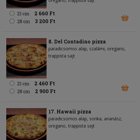
oregano
trappista sajt
2 660 Ft
21 cm
3 200 Ft
28 cm
8. Del Contadino pizza
paradicsomos alap
szalámi
oregano
trappista sajt
2 460 Ft
21 cm
2 900 Ft
28 cm
17. Hawaii pizza
paradicsomos alap
sonka
ananász
oregano
trappista sajt