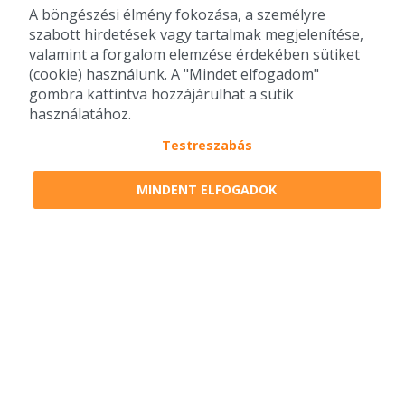
A böngészési élmény fokozása, a személyre
szabott hirdetések vagy tartalmak megjelenítése,
valamint a forgalom elemzése érdekében sütiket
(cookie) használunk. A "Mindet elfogadom"
gombra kattintva hozzájárulhat a sütik
használatához.
Testreszabás
2010-2026 Copyright - Falatozz.hu - Diston-line Kft.
MINDENT ELFOGADOK
Pizza, gyros, hamburger, menük kedvező áron, egy helyen az összes
étterem ajánlata.
0
tétel a kosárban
Megrendelem
Megrendelem
0 Ft