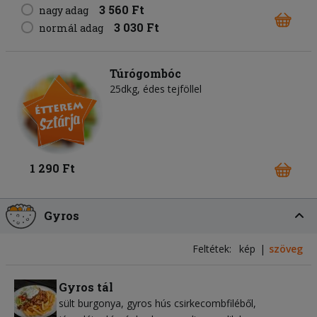
3 560 Ft
nagy adag
3 030 Ft
normál adag
Túrógombóc
25dkg, édes tejföllel
1 290 Ft
Gyros
Feltétek:
kép
szöveg
Gyros tál
sült burgonya
gyros hús csirkecombfiléből