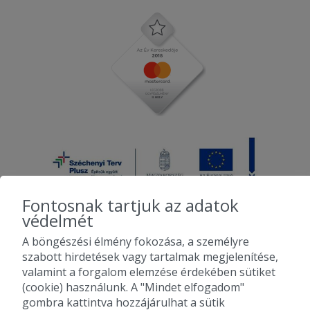
lévő másik kettő rendelési is...
2025-06-17 - Julianna:
Kedves és gyors szállítás. Az étel
nagyon ízletes volt. Fogok még rendelni
innen.
Fontosnak tartjuk az adatok
védelmét
A böngészési élmény fokozása, a személyre
2010-2026 Copyright - Falatozz.hu - Diston-line Kft.
szabott hirdetések vagy tartalmak megjelenítése,
valamint a forgalom elemzése érdekében sütiket
Pizza, gyros, hamburger, menük kedvező áron, egy helyen az összes
(cookie) használunk. A "Mindet elfogadom"
étterem ajánlata.
gombra kattintva hozzájárulhat a sütik