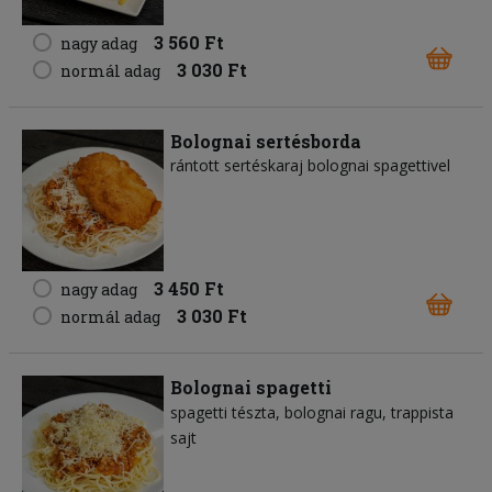
3 560 Ft
nagy adag
3 030 Ft
normál adag
Bolognai sertésborda
rántott sertéskaraj bolognai spagettivel
3 450 Ft
nagy adag
3 030 Ft
normál adag
Bolognai spagetti
spagetti tészta
bolognai ragu
trappista
sajt