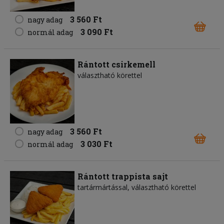
3 560 Ft
nagy adag
3 090 Ft
normál adag
Rántott csirkemell
választható körettel
3 560 Ft
nagy adag
3 030 Ft
normál adag
Rántott trappista sajt
tartármártással, választható körettel