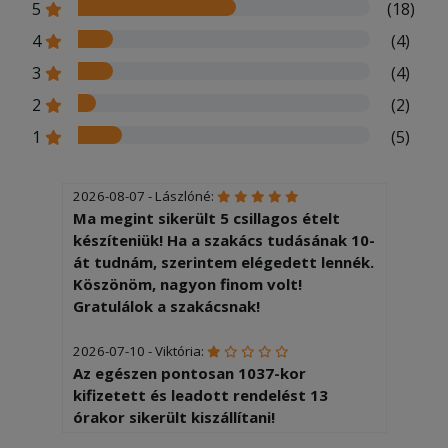
5
(18)
4
(4)
3
(4)
2
(2)
1
(5)
2026-08-07 - Lászlóné:
Ma megint sikerült 5 csillagos ételt
készíteniük! Ha a szakács tudásának 10-
át tudnám, szerintem elégedett lennék.
Köszönöm, nagyon finom volt!
Gratulálok a szakácsnak!
2026-07-10 - Viktória:
Az egészen pontosan 1037-kor
kifizetett és leadott rendelést 13
órakor sikerült kiszállítani!