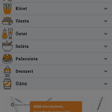
Köret
Tészta
Öntet
Saláta
Palacsinta
Desszert
Üdítő
6000 Kecskemét,
Vacsihegy tanya 1/C