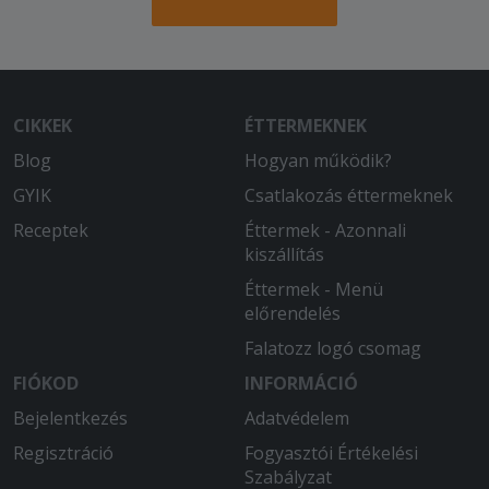
2026-01-10 - Lászlóné:
Nagyon izletes ételt kaptam! Csak a
sültkrumpli nem volt friss. Ennek
ellenére nagyon ízlett, az utolsó
cseppig elfogyott. Köszönöm, hogy
CIKKEK
ÉTTERMEKNEK
ilyen útviszonyokban is elhozták sz
ételt! A futár is nagyon udvarias volt!
Blog
Hogyan működik?
GYIK
Csatlakozás éttermeknek
2025-12-02 - Éva:
A kaja nem volt rossz, de a 2 és fél órás
Receptek
Éttermek - Azonnali
várakozás nonszensz.
kiszállítás
Éttermek - Menü
2025-12-01 - Gáborné:
előrendelés
A carbonara sertésszeletről lemaradt a
Falatozz logó csomag
rántotthús. Újabb 1,5 órát kellett várni
hogy megkapjam.
FIÓKOD
INFORMÁCIÓ
Bejelentkezés
Adatvédelem
2025-11-16 - Ibolya:
Romlott volt a vaníliaöntet a
Regisztráció
Fogyasztói Értékelési
palacsintán
Szabályzat