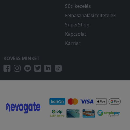
Süti kezelés
2025-11-10 - Gáborné:
Minden nagyon finom volt
Felhasználási feltételek
SuperShop
2025-08-23 - Kata:
Kapcsolat
Kiszállítási idő több mint 100 perc az
étel ehhez képest nem éri meg
Karrier
2025-08-11 - Péter:
KÖVESS MINKET
Lehetett volna kicsit nagyobb is az a
nagy adag.
2025-07-22 - Krisztina:
Nagyon finom volt az étel.
2025-06-22 - György:
Bolognai szósz helyett sűrített
paradicsomszósszal összekevert
rántott húst hozták ki, ráadásul a szósz
szállítás közben rácsurgott az alatta