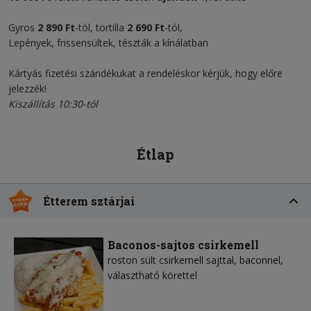
Gyros
2 890 Ft
-tól, tortilla
2 690 Ft
-tól,
Lepények, frissensültek, tészták a kínálatban
Kártyás fizetési szándékukat a rendeléskor kérjük, hogy előre
jelezzék!
Kiszállítás 10:30-tól
Étlap
Étterem sztárjai
Baconos-sajtos csirkemell
roston sült csirkemell sajttal, baconnel,
választható körettel