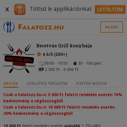
Töltsd le applikációnkat
X
LETÖLTÖM
BELÉPÉS
Beretvás Grill konyhája
4.6/5 (200+)
09:00 - 19:55
30 - 100 perc
2 500 Ft - 6 000 Ft
AKCIÓK
SZÁLLÍTÁSI TERÜLETEK
FIZETÉSI MÓDOK
Csak a Falatozz.hu-n: 5 000 Ft feletti rendelés esetén 10%
kedvezmény a végösszegből
Csak a Falatozz.hu-n: 10 000 Ft feletti rendelés esetén
20% kedvezmény a végösszegből
10 000 Ft
feletti rendelés esetén
ajándék
1,75l üdítő