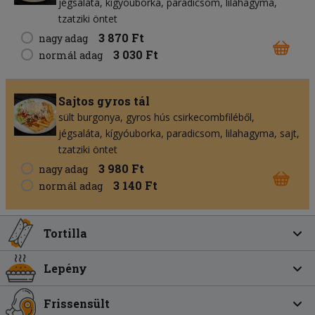
jégsaláta
kígyóuborka
paradicsom
lilahagyma
tzatziki öntet
3 870 Ft
nagy adag
3 030 Ft
normál adag
Sajtos gyros tál
sült burgonya
gyros hús csirkecombfiléből
jégsaláta
kígyóuborka
paradicsom
lilahagyma
sajt
tzatziki öntet
3 980 Ft
nagy adag
3 140 Ft
normál adag
Tortilla
Lepény
Frissensült