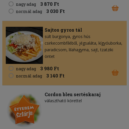
3 870 Ft
nagy adag
3 030 Ft
normál adag
Sajtos gyros tál
sült burgonya
gyros hús
csirkecombfiléből
jégsaláta
kígyóuborka
paradicsom
lilahagyma
sajt
tzatziki
öntet
3 980 Ft
nagy adag
3 140 Ft
normál adag
Cordon bleu sertéskaraj
választható körettel