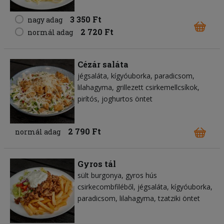
3 350 Ft
nagy adag
2 720 Ft
normál adag
Cézár saláta
jégsaláta
kígyóuborka
paradicsom
lilahagyma
grillezett csirkemellcsíkok
pirítós
joghurtos öntet
2 790 Ft
normál adag
Gyros tál
sült burgonya
gyros hús
csirkecombfiléből
jégsaláta
kígyóuborka
paradicsom
lilahagyma
tzatziki öntet