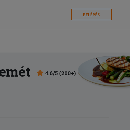
BELÉPÉS
kemét
4.6/5 (200+)