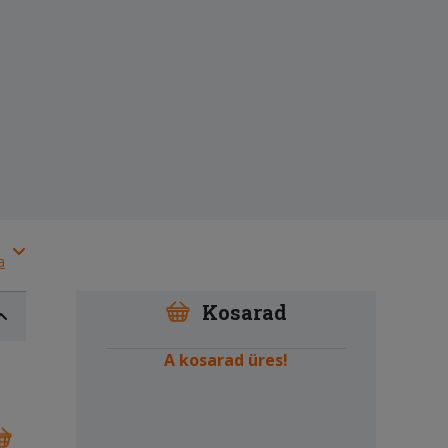
a
Kosarad
A kosarad üres!