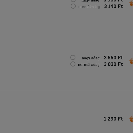
nagy adag
3 140 Ft
normál adag
3 560 Ft
nagy adag
3 030 Ft
normál adag
1 290 Ft