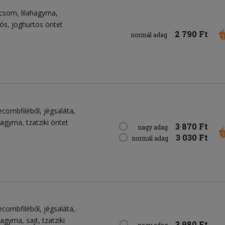
icsom
lilahagyma
tós
joghurtos öntet
2 790 Ft
normál adag
ecombfiléből
jégsaláta
ahagyma
tzatziki öntet
3 870 Ft
nagy adag
3 030 Ft
normál adag
ecombfiléből
jégsaláta
ahagyma
sajt
tzatziki
3 980 Ft