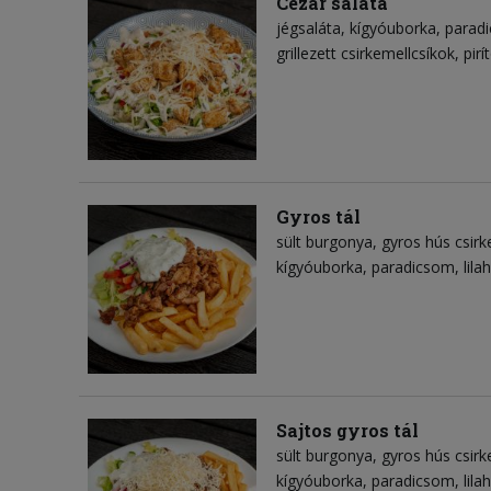
Cézár saláta
jégsaláta
kígyóuborka
parad
grillezett csirkemellcsíkok
pirí
Gyros tál
sült burgonya
gyros hús csirk
kígyóuborka
paradicsom
lil
Sajtos gyros tál
sült burgonya
gyros hús csirk
kígyóuborka
paradicsom
lil