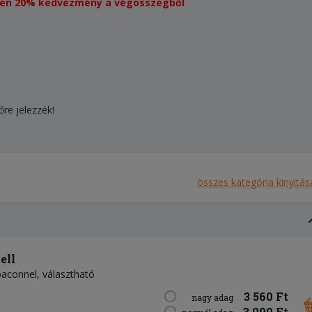
esetén 20% kedvezmény a végösszegből
őre jelezzék!
összes kategória kinyitás
ell
 baconnel, választható
3 560 Ft
nagy adag
3 090 Ft