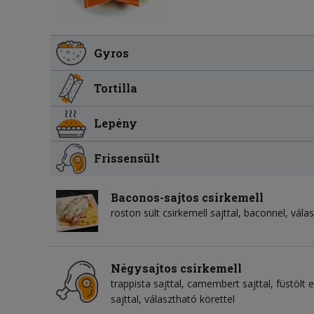
Gyros
Tortilla
Lepény
Frissensült
Baconos-sajtos csirkemell
roston sült csirkemell sajttal, baconnel, vála
Négysajtos csirkemell
trappista sajttal, camembert sajttal, füstölt 
sajttal, választható körettel