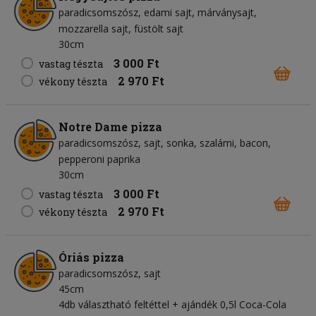
paradicsomszósz
edami sajt
márványsajt
mozzarella sajt
füstölt sajt
30cm
3 000 Ft
vastag tészta
2 970 Ft
vékony tészta
Notre Dame pizza
paradicsomszósz
sajt
sonka
szalámi
bacon
pepperoni paprika
30cm
3 000 Ft
vastag tészta
2 970 Ft
vékony tészta
Óriás pizza
paradicsomszósz
sajt
45cm
4db választható feltéttel + ajándék 0,5l Coca-Cola