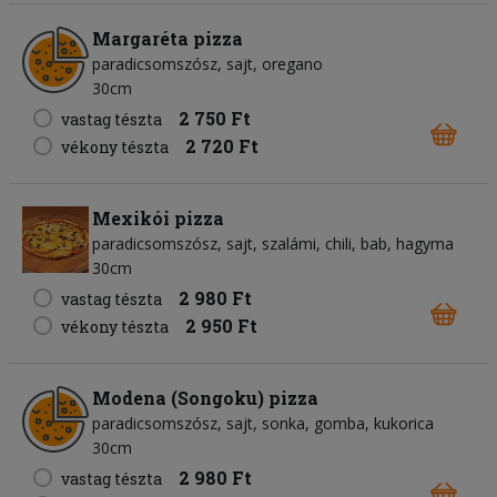
Margaréta pizza
paradicsomszósz
sajt
oregano
30cm
2 750 Ft
vastag tészta
2 720 Ft
vékony tészta
Mexikói pizza
paradicsomszósz
sajt
szalámi
chili
bab
hagyma
30cm
2 980 Ft
vastag tészta
2 950 Ft
vékony tészta
Modena (Songoku) pizza
paradicsomszósz
sajt
sonka
gomba
kukorica
30cm
2 980 Ft
vastag tészta