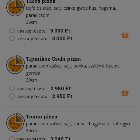
Tikos pizza
tejfölös alap
sajt
csirke gyros hús
hagyma
paradicsom
30cm
3 030 Ft
vastag tészta
3 000 Ft
vékony tészta
Tipmiksz Csabi pizza
paradicsomszósz
sajt
sonka
szalámi
bacon
gomba
30cm
2 980 Ft
vastag tészta
2 950 Ft
vékony tészta
Tonno pizza
paradicsomszósz
sajt
tonhal
hagyma
olívabogyó
30cm
3 040 Ft
vastag tészta