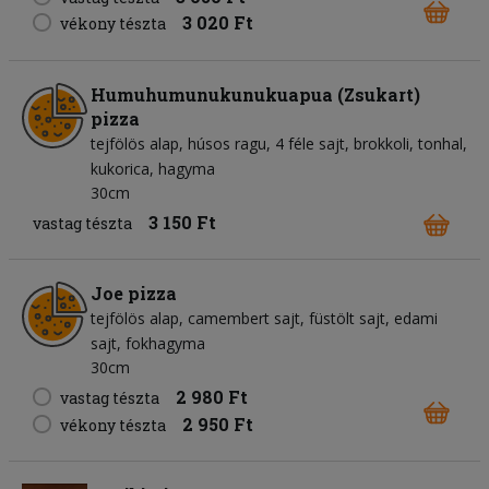
3 020 Ft
vékony tészta
Humuhumunukunukuapua (Zsukart)
pizza
tejfölös alap
húsos ragu
4 féle sajt
brokkoli
tonhal
kukorica
hagyma
30cm
3 150 Ft
vastag tészta
Joe pizza
tejfölös alap
camembert sajt
füstölt sajt
edami
sajt
fokhagyma
30cm
2 980 Ft
vastag tészta
2 950 Ft
vékony tészta