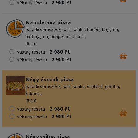
2 950 Ft
vékony tészta
Napoletana pizza
paradicsomszósz
sajt
sonka
bacon
hagyma
fokhagyma
pepperoni paprika
30cm
2 980 Ft
vastag tészta
2 950 Ft
vékony tészta
Négy évszak pizza
paradicsomszósz
sajt
sonka
szalámi
gomba
kukorica
30cm
2 980 Ft
vastag tészta
2 950 Ft
vékony tészta
Négysajtos pizza