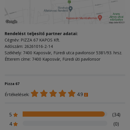
Rendelést teljesítő partner adatai:
Cégnév: PIZZA 67 KAPOS Kft.
Adószám: 26261016-2-14
Székhely: 7400 Kaposvár, Füredi utca pavilonsor 5381/93. hrsz.
Étterem címe: 7400 Kaposvár, Füredi úti pavilonsor
Pizza 67
4.9
Értékelések:
5
(34)
4
(0)