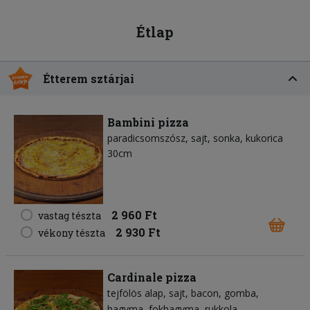
Étlap
Étterem sztárjai
Bambini pizza
paradicsomszósz
sajt
sonka
kukorica
30cm
2 960 Ft
vastag tészta
2 930 Ft
vékony tészta
Cardinale pizza
tejfölös alap
sajt
bacon
gomba
hagyma
fokhagyma
rukkola