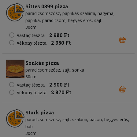
Sittes 0399 pizza
paradicsomszósz
paprikás szalámi
hagyma
paprika
paradicsom
hegyes erős
sajt
30cm
2 980 Ft
vastag tészta
2 950 Ft
vékony tészta
Sonkás pizza
paradicsomszósz
sajt
sonka
30cm
2 900 Ft
vastag tészta
2 870 Ft
vékony tészta
Stark pizza
paradicsomszósz
sajt
szalámi
bacon
hegyes erős
bab
30cm