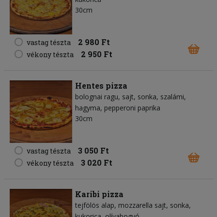
30cm
2 980 Ft
vastag tészta
2 950 Ft
vékony tészta
Hentes pizza
bolognai ragu
sajt
sonka
szalámi
hagyma
pepperoni paprika
30cm
3 050 Ft
vastag tészta
3 020 Ft
vékony tészta
Karibi pizza
tejfölös alap
mozzarella sajt
sonka
kukorica
olívabogyó