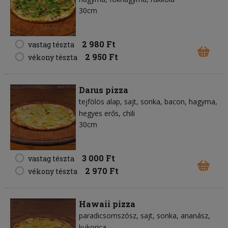
30cm
2 980 Ft
vastag tészta
2 950 Ft
vékony tészta
Darus pizza
tejfölös alap
sajt
sonka
bacon
hagyma
hegyes erős
chili
30cm
3 000 Ft
vastag tészta
2 970 Ft
vékony tészta
Hawaii pizza
paradicsomszósz
sajt
sonka
ananász
kukorica