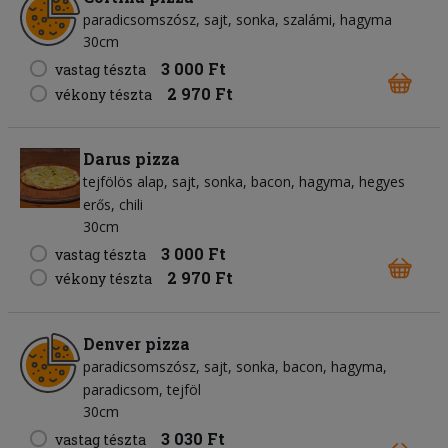
paradicsomszósz
sajt
sonka
szalámi
hagyma
30cm
3 000 Ft
vastag tészta
2 970 Ft
vékony tészta
Darus pizza
tejfölös alap
sajt
sonka
bacon
hagyma
hegyes
erős
chili
30cm
3 000 Ft
vastag tészta
2 970 Ft
vékony tészta
Denver pizza
paradicsomszósz
sajt
sonka
bacon
hagyma
paradicsom
tejföl
30cm
3 030 Ft
vastag tészta