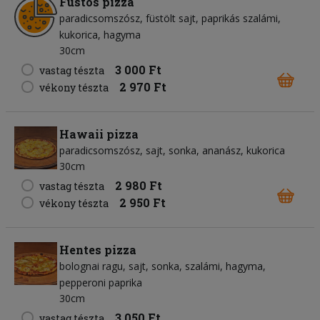
Füstös pizza
paradicsomszósz
füstölt sajt
paprikás szalámi
kukorica
hagyma
30cm
3 000 Ft
vastag tészta
2 970 Ft
vékony tészta
Hawaii pizza
paradicsomszósz
sajt
sonka
ananász
kukorica
30cm
2 980 Ft
vastag tészta
2 950 Ft
vékony tészta
Hentes pizza
bolognai ragu
sajt
sonka
szalámi
hagyma
pepperoni paprika
30cm
3 050 Ft
vastag tészta