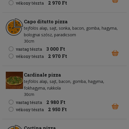
2 970 Ft
vékony tészta
Capo ditutto pizza
tejfölös alap
sajt
sonka
bacon
gomba
hagyma
bolognai szósz
paradicsom
30cm
3 000 Ft
vastag tészta
2 970 Ft
vékony tészta
Cardinale pizza
tejfölös alap
sajt
bacon
gomba
hagyma
fokhagyma
rukkola
30cm
2 980 Ft
vastag tészta
2 950 Ft
vékony tészta
Cortina pizza