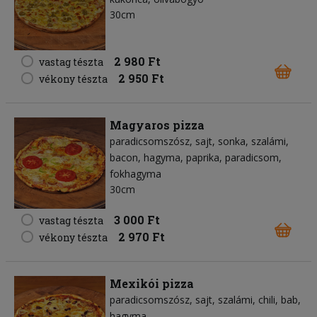
30cm
2 980 Ft
vastag tészta
2 950 Ft
vékony tészta
Magyaros pizza
paradicsomszósz
sajt
sonka
szalámi
bacon
hagyma
paprika
paradicsom
fokhagyma
30cm
3 000 Ft
vastag tészta
2 970 Ft
vékony tészta
Mexikói pizza
paradicsomszósz
sajt
szalámi
chili
bab
hagyma