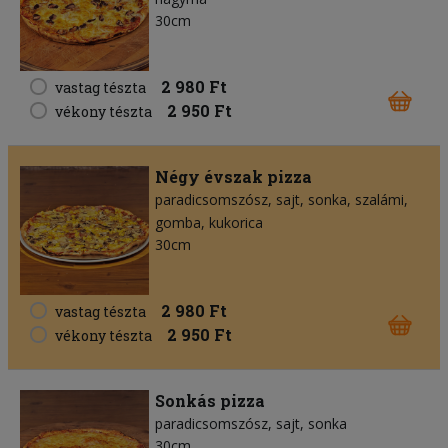
30cm
2 980 Ft
vastag tészta
2 950 Ft
vékony tészta
Négy évszak pizza
paradicsomszósz
sajt
sonka
szalámi
gomba
kukorica
30cm
2 980 Ft
vastag tészta
2 950 Ft
vékony tészta
Sonkás pizza
paradicsomszósz
sajt
sonka
30cm