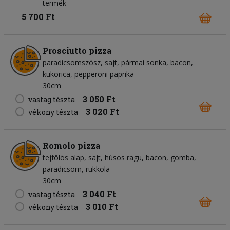
termék
5 700 Ft
Prosciutto pizza
paradicsomszósz
sajt
pármai sonka
bacon
kukorica
pepperoni paprika
30cm
3 050 Ft
vastag tészta
3 020 Ft
vékony tészta
Romolo pizza
tejfölös alap
sajt
húsos ragu
bacon
gomba
paradicsom
rukkola
30cm
3 040 Ft
vastag tészta
3 010 Ft
vékony tészta