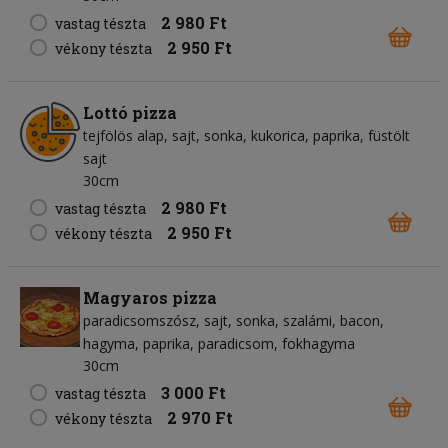
2 980 Ft
vastag tészta
2 950 Ft
vékony tészta
Lottó pizza
tejfölös alap
sajt
sonka
kukorica
paprika
füstölt
sajt
30cm
2 980 Ft
vastag tészta
2 950 Ft
vékony tészta
Magyaros pizza
paradicsomszósz
sajt
sonka
szalámi
bacon
hagyma
paprika
paradicsom
fokhagyma
30cm
3 000 Ft
vastag tészta
2 970 Ft
vékony tészta