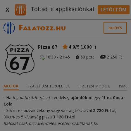
Töltsd le applikációnkat
X
LETÖLTÖM
BELÉPÉS
Pizza 67
4.9/5 (1000+)
10:30 - 21:45
60 perc
2 250 Ft
AKCIÓK
SZÁLLÍTÁSI TERÜLETEK
FIZETÉSI MÓDOK
ISMER
- Ha
legalább 3db pizzá
t rendelsz,
ajándék
od egy
1
l-es Coca-
Cola
- 30cm-es pizzák vékony vagy vastag tésztával
2 720 Ft
-tól,
30cm-es 5 kívánság pizza
3 120 Ft
-tól
Italokat csak pizzarendelés esetén szállítanak ki.