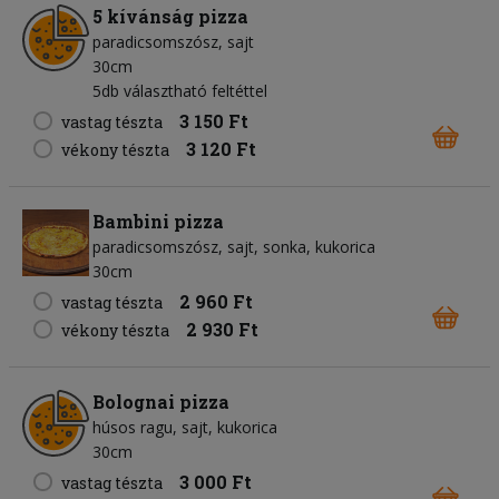
5 kívánság pizza
paradicsomszósz
sajt
30cm
5db választható feltéttel
3 150 Ft
vastag tészta
3 120 Ft
vékony tészta
Bambini pizza
paradicsomszósz
sajt
sonka
kukorica
30cm
2 960 Ft
vastag tészta
2 930 Ft
vékony tészta
Bolognai pizza
húsos ragu
sajt
kukorica
30cm
3 000 Ft
vastag tészta