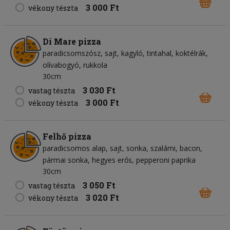
3 000 Ft
vékony tészta
Di Mare pizza
paradicsomszósz
sajt
kagyló
tintahal
koktélrák
olívabogyó
rukkola
30cm
3 030 Ft
vastag tészta
3 000 Ft
vékony tészta
Felhő pizza
paradicsomos alap
sajt
sonka
szalámi
bacon
pármai sonka
hegyes erős
pepperoni paprika
30cm
3 050 Ft
vastag tészta
3 020 Ft
vékony tészta