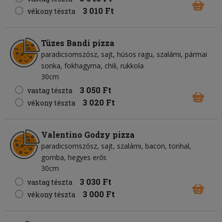
3 010 Ft
vékony tészta
Tüzes Bandi pizza
paradicsomszósz
sajt
húsos ragu
szalámi
pármai
sonka
fokhagyma
chili
rukkola
30cm
3 050 Ft
vastag tészta
3 020 Ft
vékony tészta
Valentino Godzy pizza
paradicsomszósz
sajt
szalámi
bacon
tonhal
gomba
hegyes erős
30cm
3 030 Ft
vastag tészta
3 000 Ft
vékony tészta