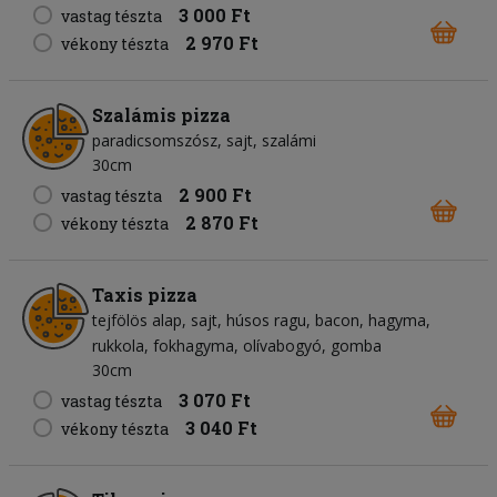
3 000 Ft
vastag tészta
2 970 Ft
vékony tészta
Szalámis pizza
paradicsomszósz
sajt
szalámi
30cm
2 900 Ft
vastag tészta
2 870 Ft
vékony tészta
Taxis pizza
tejfölös alap
sajt
húsos ragu
bacon
hagyma
rukkola
fokhagyma
olívabogyó
gomba
30cm
3 070 Ft
vastag tészta
3 040 Ft
vékony tészta