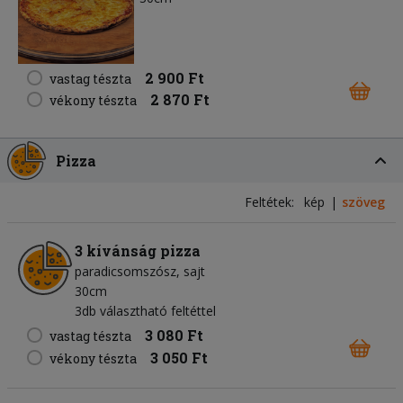
2 900 Ft
vastag tészta
2 870 Ft
vékony tészta
Pizza
Feltétek:
kép
szöveg
3 kívánság pizza
paradicsomszósz
sajt
30cm
3db választható feltéttel
3 080 Ft
vastag tészta
3 050 Ft
vékony tészta