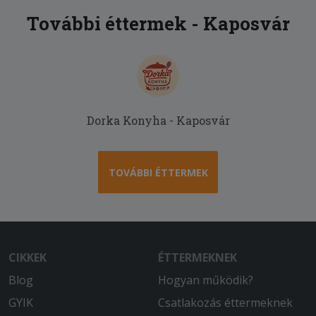
További éttermek - Kaposvár
Dorka Konyha - Kaposvár
TOVÁBBI ÉTTERMEK
CIKKEK
ÉTTERMEKNEK
Blog
Hogyan működik?
GYIK
Csatlakozás éttermeknek