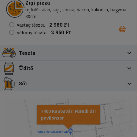
Zigi pizza
tejfölös alap
sajt
sonka
bacon
kukorica
hagyma
30cm
2 980 Ft
vastag tészta
2 950 Ft
vékony tészta
Tészta
Üdítő
Sör
7400 Kaposvár, Füredi úti
pavilonsor