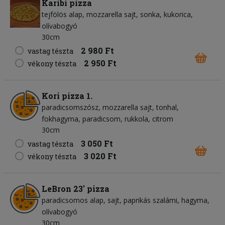
Karibi pizza
tejfölös alap
mozzarella sajt
sonka
kukorica
olívabogyó
30cm
2 980 Ft
vastag tészta
2 950 Ft
vékony tészta
Kori pizza 1.
paradicsomszósz
mozzarella sajt
tonhal
fokhagyma
paradicsom
rukkola
citrom
30cm
3 050 Ft
vastag tészta
3 020 Ft
vékony tészta
LeBron 23' pizza
paradicsomos alap
sajt
paprikás szalámi
hagyma
olívabogyó
30cm