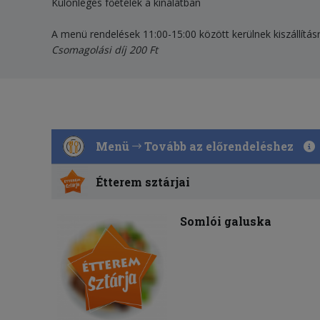
Különleges főételek a kínálatban
A menü rendelések 11:00-15:00 között kerülnek kiszállításr
Csomagolási díj 200 Ft
Menü
Tovább az előrendeléshez
Étterem sztárjai
Somlói galuska