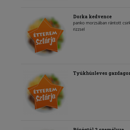
Dorka kedvence
panko morzsában rántott csirke
rizzsel
Tyúkhúsleves gazdago
Bőségtál 2 személyre