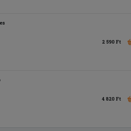
es
2 590 Ft
b
4 820 Ft