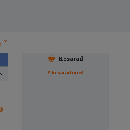
a
Kosarad
A kosarad üres!