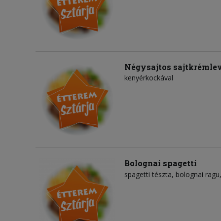
Négysajtos sajtkrémle
kenyérkockával
Bolognai spagetti
spagetti tészta
bolognai ragu