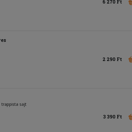
6 270 Ft
ves
2 290 Ft
trappista sajt
3 390 Ft