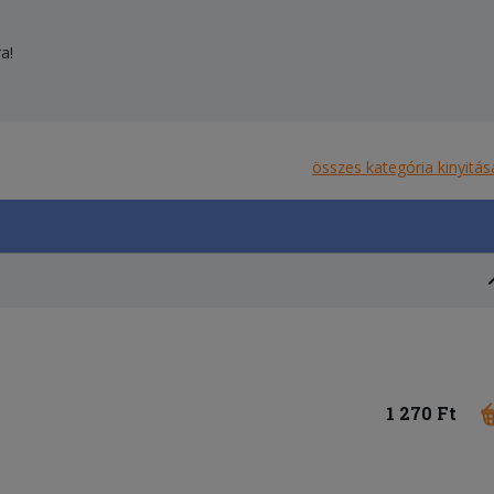
a!
összes kategória kinyitás
1 270 Ft