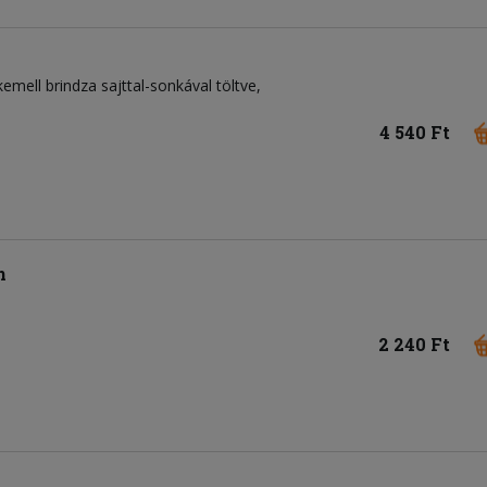
mell brindza sajttal-sonkával töltve,
4 540 Ft
n
2 240 Ft