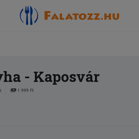
yha
- Kaposvár
c
1 999 Ft